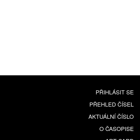
10 TIŠTĚNÝCH ČÍSEL
365 DNÍ ONLINE VERZE
ČLENSKÁ KARTA ARTCARD
KOUPIT PŘEDPLATNÉ
PŘIHLÁSIT SE
PŘEHLED ČÍSEL
AKTUÁLNÍ ČÍSLO
O ČASOPISE