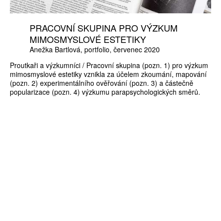
PRACOVNÍ SKUPINA PRO VÝZKUM
MIMOSMYSLOVÉ ESTETIKY
Anežka Bartlová
portfolio
červenec 2020
Proutkaři a výzkumníci / Pracovní skupina (pozn. 1) pro výzkum
mimosmyslové estetiky vznikla za účelem zkoumání, mapování
(pozn. 2) experimentálního ověřování (pozn. 3) a částečně
popularizace (pozn. 4) výzkumu parapsychologických směrů.
ZÍSKEJTE
ROČNÍ PŘEDPLATNÉ
ZA 1100 KČ