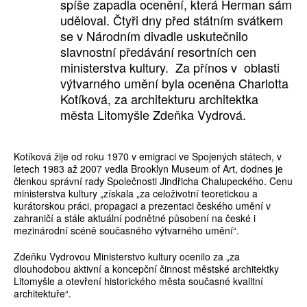
spíše zapadla ocenění, která Herman sám
uděloval. Čtyři dny před státním svátkem
se v Národním divadle uskutečnilo
slavnostní předávání resortních cen
ministerstva kultury. Za přínos v oblasti
výtvarného umění byla oceněna Charlotta
Kotíková, za architekturu architektka
města Litomyšle Zdeňka Vydrová.
Kotíková žije od roku 1970 v emigraci ve Spojených státech, v
letech 1983 až 2007 vedla Brooklyn Museum of Art, dodnes je
členkou správní rady Společnosti Jindřicha Chalupeckého. Cenu
ministerstva kultury „získala „za celoživotní teoretickou a
kurátorskou práci, propagaci a prezentaci českého umění v
zahraničí a stále aktuální podnětné působení na české i
mezinárodní scéně současného výtvarného umění“.
Zdeňku Vydrovou Ministerstvo kultury ocenilo za „za
dlouhodobou aktivní a koncepční činnost městské architektky
Litomyšle a otevření historického města současné kvalitní
architektuře“.