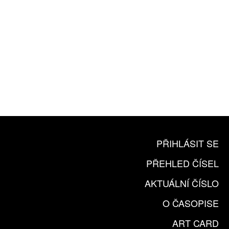
10 TIŠTĚNÝCH ČÍSEL
365 DNÍ ONLINE VERZE
ČLENSKÁ KARTA ARTCARD
KOUPIT PŘEDPLATNÉ
PŘIHLÁSIT SE
PŘEHLED ČÍSEL
AKTUÁLNÍ ČÍSLO
O ČASOPISE
ART CARD