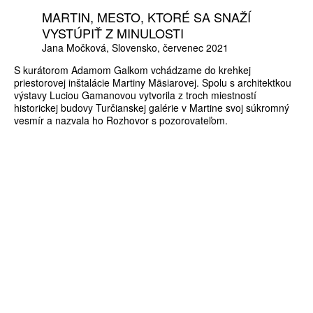
MARTIN, MESTO, KTORÉ SA SNAŽÍ
VYSTÚPIŤ Z MINULOSTI
Jana Močková
Slovensko
červenec 2021
S kurátorom Adamom Galkom vchádzame do krehkej
priestorovej inštalácie Martiny Mäsiarovej. Spolu s architektkou
výstavy Luciou Gamanovou vytvorila z troch miestností
historickej budovy Turčianskej galérie v Martine svoj súkromný
vesmír a nazvala ho Rozhovor s pozorovateľom.
ZÍSKEJTE
ROČNÍ PŘEDPLATNÉ
ZA 1100 KČ