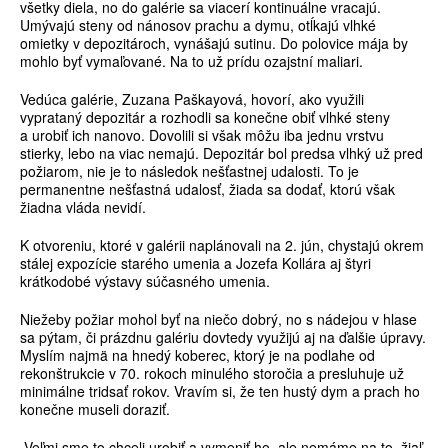
všetky diela, no do galérie sa viacerí kontinuálne vracajú.
Umývajú steny od nánosov prachu a dymu, otĺkajú vlhké
omietky v depozitároch, vynášajú sutinu. Do polovice mája by
mohlo byť vymaľované. Na to už prídu ozajstní maliari.
Vedúca galérie, Zuzana Paškayová, hovorí, ako využili
vyprataný depozitár a rozhodli sa konečne obiť vlhké steny
a urobiť ich nanovo. Dovolili si však môžu iba jednu vrstvu
stierky, lebo na viac nemajú. Depozitár bol predsa vlhký už pred
požiarom, nie je to následok nešťastnej udalosti. To je
permanentne nešťastná udalosť, žiada sa dodať, ktorú však
žiadna vláda nevidí.
K otvoreniu, ktoré v galérii naplánovali na 2. jún, chystajú okrem
stálej expozície starého umenia a Jozefa Kollára aj štyri
krátkodobé výstavy súčasného umenia.
Niežeby požiar mohol byť na niečo dobrý, no s nádejou v hlase
sa pýtam, či prázdnu galériu dovtedy využijú aj na ďalšie úpravy.
Myslím najmä na hnedý koberec, ktorý je na podlahe od
rekonštrukcie v 70. rokoch minulého storočia a presluhuje už
minimálne tridsať rokov. Vravím si, že ten hustý dym a prach ho
konečne museli doraziť.
„Veľmi sme to chceli urobiť a vymeniť ho, ale nemáme na to, žiaľ,