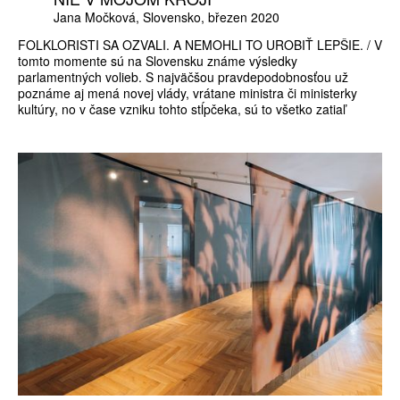
Jana Močková
Slovensko
březen 2020
FOLKLORISTI SA OZVALI. A NEMOHLI TO UROBIŤ LEPŠIE. / V
tomto momente sú na Slovensku známe výsledky
parlamentných volieb. S najväčšou pravdepodobnosťou už
poznáme aj mená novej vlády, vrátane ministra či ministerky
kultúry, no v čase vzniku tohto stĺpčeka, sú to všetko zatiaľ