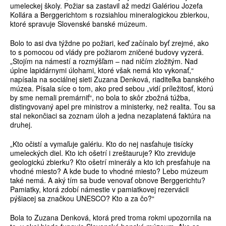
umeleckej školy. Požiar sa zastavil až medzi Galériou Jozefa
Kollára a Berggerichtom s rozsiahlou mineralogickou zbierkou,
ktoré spravuje Slovenské banské múzeum.
Bolo to asi dva týždne po požiari, keď začínalo byť zrejmé, ako
to s pomocou od vlády pre požiarom zničené budovy vyzerá.
„Stojím na námestí a rozmýšľam – nad ničím zložitým. Nad
úplne lapidárnymi úlohami, ktoré však nemá kto vykonať,“
napísala na sociálnej sieti Zuzana Denková, riaditeľka banského
múzea. Písala síce o tom, ako pred sebou „vidí príležitosť, ktorú
by sme nemali premárniť“, no bola to skôr zbožná túžba,
distingvovaný apel pre ministrov a ministerky, než realita. Tou sa
stal nekončiaci sa zoznam úloh a jedna nezaplatená faktúra na
druhej.
„Kto očistí a vymaľuje galériu. Kto do nej nasťahuje tisícky
umeleckých diel. Kto ich ošetrí i zreštauruje? Kto zreviduje
geologickú zbierku? Kto ošetrí minerály a kto ich presťahuje na
vhodné miesto? A kde bude to vhodné miesto? Lebo múzeum
také nemá. A aký tím sa bude venovať obnove Berggerichtu?
Pamiatky, ktorá zdobí námestie v pamiatkovej rezervácii
pýšiacej sa značkou UNESCO? Kto a za čo?“
Bola to Zuzana Denková, ktorá pred troma rokmi upozornila na