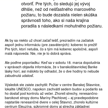
otvoriť. Pre tých, čo sledujú jej vývoj
dlhšie, než od nešťastného marcového
požiaru, to bude dozaista nielen skúška
správnosti toho, ako si naša krajina
poradila s následkami mohutného požiaru.
Ak by sa niekto už chcel začať tešiť, prezradím na začiatok
aspoň jednu informáciu (pre zasvätených): koberec to prežil!
Pre tých, ktorí netušia, čo s tým má koberec spoločné, aspoň
malá nápoveda: Nie, nie je to dobrá správa.
Ale poďme poporiadku: Keď sa v sobotu 18. marca dopoludnia
v správach objavila informácia, že v banskoštiavnickej Banke
lásky horí, asi málokto by odhadol, že o dve hodiny to nebude
zabudnutá udalosť.
Výsledok ste zaiste zachytili: Požiar v centre Banskej Štiavnice,
lokalite UNESCO, napokon zachvátil sedem budov a podarilo sa
ho dostať pod kontrolu až večer. Zhoreli strechy, renesančno-
barokové stropy domu Maríny Pischlovej – aj pravdepodobne
najstaršie renesančné dvere v celej Štiavnci, zhorelo kultúrne
centrum Eleuzína, súkromné domy aj strecha základnej