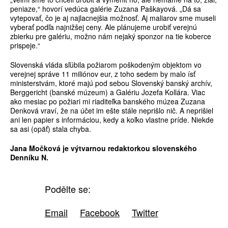
peniaze,“ hovorí vedúca galérie Zuzana Paškayová. „Dá sa
vytepovať, čo je aj najlacnejšia možnosť. Aj maliarov sme museli
vyberať podľa najnižšej ceny. Ale plánujeme urobiť verejnú
zbierku pre galériu, možno nám nejaký sponzor na tie koberce
prispeje.“
Slovenská vláda sľúbila požiarom poškodeným objektom vo
verejnej správe 11 miliónov eur, z toho sedem by malo ísť
ministerstvám, ktoré majú pod sebou Slovenský banský archív,
Berggericht (banské múzeum) a Galériu Jozefa Kollára. Viac
ako mesiac po požiari mi riaditeľka banského múzea Zuzana
Denková vraví, že na účet im ešte stále neprišlo nič. A neprišiel
ani len papier s informáciou, kedy a koľko vlastne príde. Niekde
sa asi (opäť) stala chyba.
Jana Močková je výtvarnou redaktorkou ­slovenského
Denníku N.
Podělte se:
Email
Facebook
Twitter