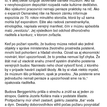
to, v akej biede funguje Slovenské banské múzeum. Ako sa
v nevyhovujúcom depozitári rozpadá naše kultúrne dedičstvo.
Ako výskumní pracovníci nemajú peniaze prakticky na nič. Ako
o expanzii Osmanskej ríše na Novom zámku informuje
expozícia zo 70. rokov minulého storočia, ktorá by už sama
mohla byť exponátom. Ešte ako radová zamestnankyňa,
etnologička, napísala verejný manifest, čím v múzeu spôsobila
malú „revolúciu“. Jej výsledkom bol odchod dlhoročného
riaditeľa a konkurz, v ktorom zvíťazila.
Keď po požiari vysvitlo, že budovy múzea neboli ako jediné
objekty v správe ministerstva životného prostredia poistené,
mnohí boli pohoršení a hľadali vinníka. Ozvali sa aj ekonomickí
novinári, ktorí upozorňovali, že to predsa nemusí byť chyba. Že
štát mal už viackrát snahu zmeniť systém drahého poistenia
verejných budov. Namiesto neho chcel vytvoriť fond, z ktorého
by v prípade havárií zaplatil škody. Ak by si však niekto myslel,
že múzeum išlo príkladom, opak je pravdou. „Na poistenie sme
jednoducho nemali peniaze a upozorňovali sme na to,“
opakovala riaditeľka.
Budova Berggerichtu prišla o strechu a zrútil sa aj jeden zo
stropov, Galéria Jozefa Kollára mala v podstate šťastie.
Protipožiarny múr oheň zastavil, galériu zasiahla „iba“ voda
a dym. Desiatky doborovoľníkov stihli počas požiaru povynášať