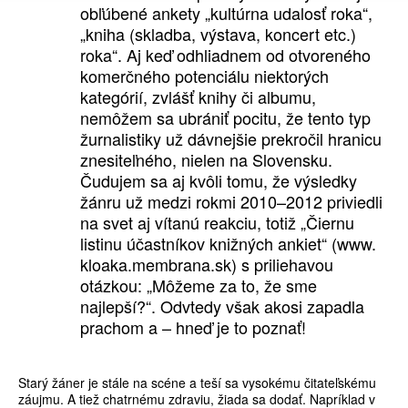
obľúbené ankety „kultúrna udalosť roka“,
„kniha (skladba, výstava, koncert etc.)
roka“. Aj keď odhliadnem od otvoreného
komerčného potenciálu niektorých
kategórií, zvlášť knihy či albumu,
nemôžem sa ubrániť pocitu, že tento typ
žurnalistiky už dávnejšie prekročil hranicu
znesiteľného, nielen na Slovensku.
Čudujem sa aj kvôli tomu, že výsledky
žánru už medzi rokmi 2010–2012 priviedli
na svet aj vítanú reakciu, totiž „Čiernu
listinu účastníkov knižných ankiet“ (www.
kloaka.membrana.sk) s priliehavou
otázkou: „Môžeme za to, že sme
najlepší?“. Odvtedy však akosi zapadla
prachom a – hneď je to poznať!
Starý žáner je stále na scéne a teší sa vysokému čitateľskému
záujmu. A tiež chatrnému zdraviu, žiada sa dodať. Napríklad v