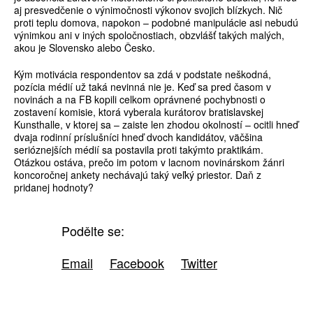
aj presvedčenie o výnimočnosti výkonov svojich blízkych. Nič
proti teplu domova, napokon – podobné manipulácie asi nebudú
výnimkou ani v iných spoločnostiach, obzvlášť takých malých,
akou je Slovensko alebo Česko.
Kým motivácia respondentov sa zdá v podstate neškodná,
pozícia médií už taká nevinná nie je. Keď sa pred časom v
novinách a na FB kopili celkom oprávnené pochybnosti o
zostavení komisie, ktorá vyberala kurátorov bratislavskej
Kunsthalle, v ktorej sa – zaiste len zhodou okolností – ocitli hneď
dvaja rodinní príslušníci hneď dvoch kandidátov, väčšina
serióznejších médií sa postavila proti takýmto praktikám.
Otázkou ostáva, prečo im potom v lacnom novinárskom žánri
koncoročnej ankety nechávajú taký veľký priestor. Daň z
pridanej hodnoty?
Podělte se:
Email
Facebook
Twitter