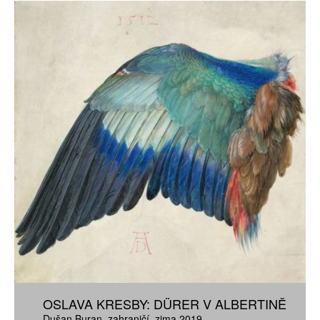
OSLAVA KRESBY: DÜRER V ALBERTINĚ
Dušan Buran
zahraničí
zima 2019