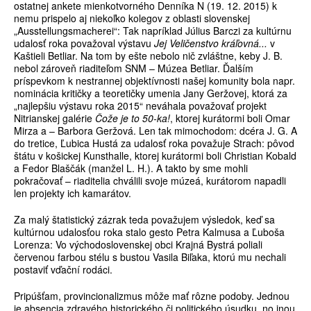
ostatnej ankete mienkotvorného Denníka N (19. 12. 2015) k
nemu prispelo aj niekoľko kolegov z oblasti slovenskej
„Ausstellungsmacherei“: Tak napríklad Július Barczi za kultúrnu
udalosť roka považoval výstavu
Jej Veličenstvo kráľovná...
v
Kaštieli Betliar. Na tom by ešte nebolo nič zvláštne, keby J. B.
nebol zároveň riaditeľom SNM – Múzea Betliar. Ďalším
príspevkom k nestrannej objektívnosti našej komunity bola napr.
nominácia kritičky a teoretičky umenia Jany Geržovej, ktorá za
„najlepšiu výstavu roka 2015“ neváhala považovať projekt
Nitrianskej galérie
Čože je to 50-ka!
, ktorej kurátormi boli Omar
Mirza a – Barbora Geržová. Len tak mimochodom: dcéra J. G. A
do tretice, Ľubica Hustá za udalosť roka považuje Strach: pôvod
štátu v košickej Kunsthalle, ktorej kurátormi boli Christian Kobald
a Fedor Blaščák (manžel L. H.). A takto by sme mohli
pokračovať – riaditelia chválili svoje múzeá, kurátorom napadli
len projekty ich kamarátov.
Za malý štatistický zázrak teda považujem výsledok, keď sa
kultúrnou udalosťou roka stalo gesto Petra Kalmusa a Ľuboša
Lorenza: Vo východoslovenskej obci Krajná Bystrá poliali
červenou farbou stélu s bustou Vasila Biľaka, ktorú mu nechali
postaviť vďační rodáci.
Pripúšťam, provincionalizmus môže mať rôzne podoby. Jednou
je absencia zdravého historického či politického úsudku, no inou