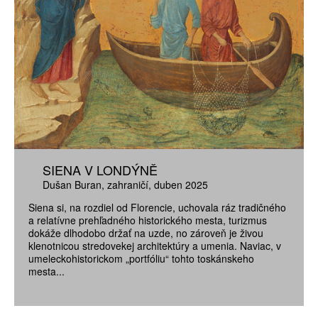
SIENA V LONDÝNĚ
Dušan Buran
zahraničí
duben 2025
Siena si, na rozdiel od Florencie, uchovala ráz tradičného
a relatívne prehľadného historického mesta, turizmus
dokáže dlhodobo držať na uzde, no zároveň je živou
klenotnicou stredovekej architektúry a umenia. Naviac, v
umeleckohistorickom „portfóliu“ tohto toskánskeho
mesta...