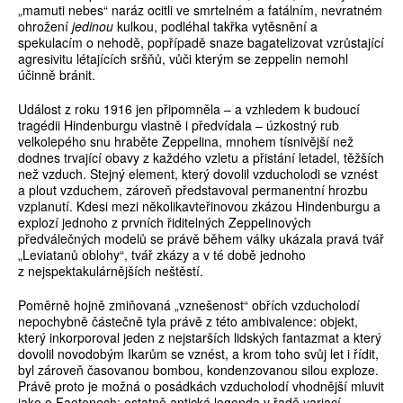
„mamuti nebes“ naráz ocitli ve smrtelném a fatálním, nevratném
ohrožení
jedinou
kulkou, podléhal takřka vytěsnění a
spekulacím o nehodě, popřípadě snaze bagatelizovat vzrůstající
agresivitu létajících sršňů, vůči kterým se zeppelin nemohl
účinně bránit.
Událost z roku 1916 jen připomněla – a vzhledem k budoucí
tragédii Hindenburgu vlastně i předvídala – úzkostný rub
velkolepého snu hraběte Zeppelina, mnohem tísnivější než
dodnes trvající obavy z každého vzletu a přistání letadel, těžších
než vzduch. Stejný element, který dovolil vzducholodi se vznést
a plout vzduchem, zároveň představoval permanentní hrozbu
vzplanutí. Kdesi mezi několikavteřinovou zkázou Hindenburgu a
explozí jednoho z prvních řiditelných Zeppelinových
předválečných modelů se právě během války ukázala pravá tvář
„Leviatanů oblohy“, tvář zkázy a v té době jednoho
z nejspektakulárnějších neštěstí.
Poměrně hojně zmiňovaná „vznešenost“ obřích vzducholodí
nepochybně částečně tyla právě z této ambivalence: objekt,
který inkorporoval jeden z nejstarších lidských fantazmat a který
dovolil novodobým Ikarům se vznést, a krom toho svůj let i řídit,
byl zároveň časovanou bombou, kondenzovanou silou exploze.
Právě proto je možná o posádkách vzducholodí vhodnější mluvit
jako o Faetonech; ostatně antická legenda v řadě variací