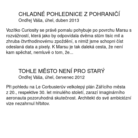
CHLADNÉ POHLEDNICE Z POHRANIČÍ
Ondřej Váša
úhel
duben 2013
Vozítko Curiosity se právě pomalu pohybuje po povrchu Marsu s
rozvážností, která jako by odpovídala dvěma stům tisíc mil a
zhruba čtvrthodinovému zpoždění, s nimiž jsme schopni číst
odeslaná data a pixely. K Marsu je tak daleká cesta, že není
kam spěchat, nemluvě o tom, že...
TOHLE MĚSTO NENÍ PRO STARÝ
Ondřej Váša
úhel
červenec 2012
Při pohledu na Le Corbusierův velkolepý plán Zářícího města
z 20., respektive 30. let minulého století, zarazí imaginárního
aeronauta pozoruhodná skutečnost. Architekt do své ambiciózní
vize nezahrnul hřbitov.