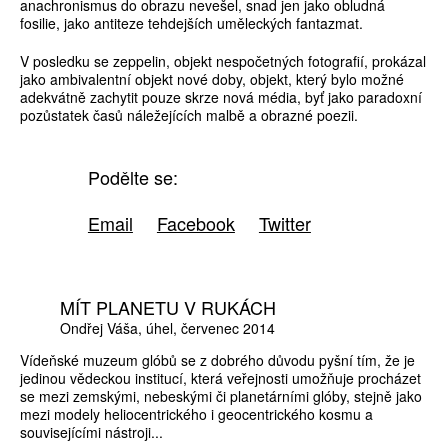
anachronismus do obrazu nevešel, snad jen jako obludná
fosilie, jako antiteze tehdejších uměleckých fantazmat.
V posledku se zeppelin, objekt nespočetných fotografií, prokázal
jako ambivalentní objekt nové doby, objekt, který bylo možné
adekvátně zachytit pouze skrze nová média, byť jako paradoxní
pozůstatek časů náležejících malbě a obrazné poezii.
Podělte se:
Email
Facebook
Twitter
MÍT PLANETU V RUKÁCH
Ondřej Váša
úhel
červenec 2014
Vídeňské muzeum glóbů se z dobrého důvodu pyšní tím, že je
jedinou vědeckou institucí, která veřejnosti umožňuje procházet
se mezi zemskými, nebeskými či planetárními glóby, stejně jako
mezi modely heliocentrického i geocentrického kosmu a
souvisejícími nástroji...