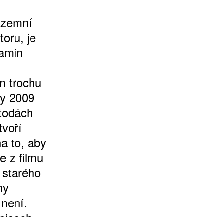
 územní
oru, je
jamin
m trochu
ty 2009
etodách
tvoří
na to, aby
e z filmu
 starého
ny
 není.