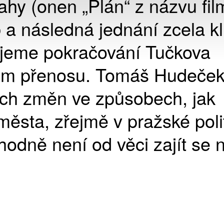
hy (onen „Plán“ z názvu fil
 a následná jednání zcela kl
ujeme pokračování Tučkova
ém přenosu. Tomáš Hudeček
ních změn ve způsobech, jak
města, zřejmě v pražské poli
hodně není od věci zajít se n