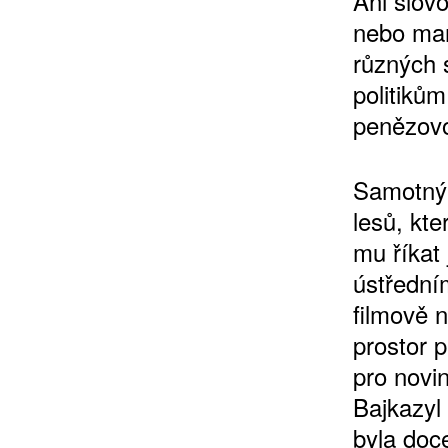
Ani slov
nebo man
různých s
politiků
10 TI
penězov
365 DNÍ
ČLENSKÁ K
Samotný 
lesů, kt
KOUPIT PŘEDPLATNÉ
mu říkat
ústřední
filmově 
prostor p
pro novin
Bajkazyl
byla doc