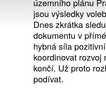
územního plánu Pra
jsou výsledky voleb
Dnes zkrátka sled
dokumentu v přím
hybná síla pozitiv
koordinovat rozvoj 
končí. Už proto roz
podívat.