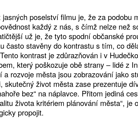
 jasných poselství filmu je, že za podobu 
ovědnost každý z nás, s čímž nelze než so
tičtější už je, že tyto spodní občanské pro
 často stavěny do kontrastu s tím, co dělaj
 Tento kontrast je zdůrazňován i v Hudečko
em, který poškozuje obě strany – lidé z In
í a rozvoje města jsou zobrazování jako s
i, skutečný život města zase prezentuje dí
nahoře bez“ na náplavce. Přitom jediná ces
valitu života kritériem plánování města“, je 
gicky propojit.