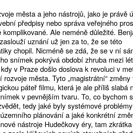
voje města a jeho nástrojů, jako je právě
avební předpisy nebo správa veřejného prost
 komplikované. Ale neméně důležité. Ben
zaslouží uznání už jen za to, že se této
tiky chopil. Nicméně se zdá, že se v ní sá
 Jeho snímek pokrývá období zhruba mezi lé
 kdy v Praze došlo doslova k revoluci v m
ATNÉ
í rozvoje města. Tyto „magistrátní“ změny 
ickou páteř filmu, která je ale příliš slabá 
snímek v pevnějším tvaru. To, co bychom s
ozvědět, tedy jaké byly systémové problémy
územního plánování a jaké konkrétní změ
í nové nástroje Hudečkovy éry, tam zkrátka