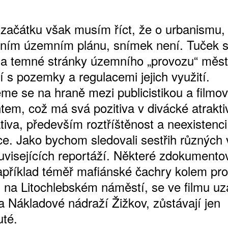
začátku však musím říct, že o urbanismu,
tulním územním plánu, snímek není. Tuček s
na temné stránky územního „provozu“ měst
í s pozemky a regulacemi jejich využití.
me se na hraně mezi publicistikou a filmo
m, což má svá pozitiva v divácké atraktivi
tiva, především roztříštěnost a neexistenci
e. Jako bychom sledovali sestřih různých v
visejících reportáží. Některé zdokumento
apříklad téměř mafiánské čachry kolem pro
na Litochlebském náměstí, se ve filmu uz
ba Nákladové nádraží Žižkov, zůstávají jen
té.