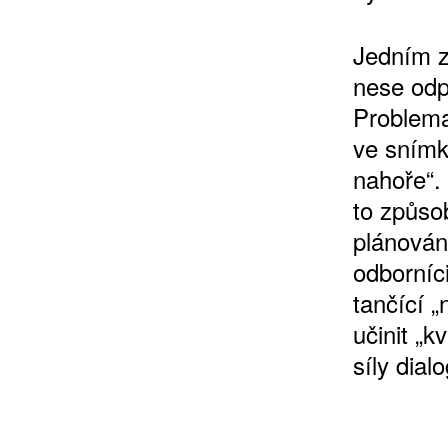
Jedním z
nese odp
Problema
ve snímku
nahoře“.
to způsob
plánován
odborníc
tančící „
učinit „k
síly dialo