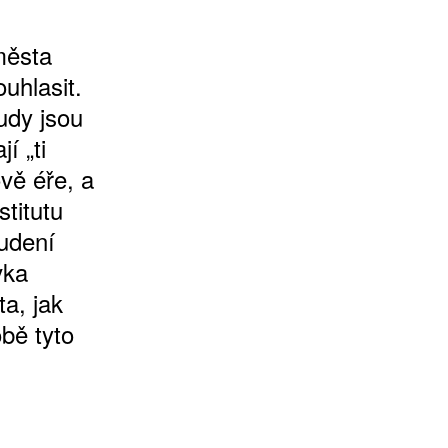
města
uhlasit.
udy jsou
í „ti
vě éře, a
stitutu
tudení
vka
ta, jak
obě tyto