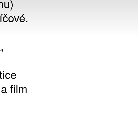
mu)
íčové.
,
tice
a film