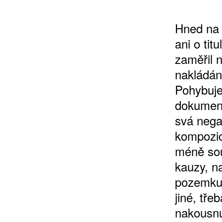
Hned na 
ani o ti
zaměřil 
nakládán
Pohybuje
dokumente
svá nega
kompozic
méně sou
kauzy, n
pozemku 
jiné, tře
nakousnu