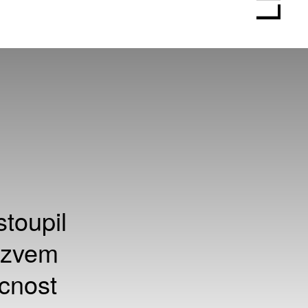
toupil
ázvem
cnost