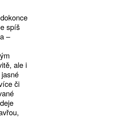
 dokonce
e spíš
a –
vým
tě, ale i
 jasné
íce či
vané
deje
avřou,