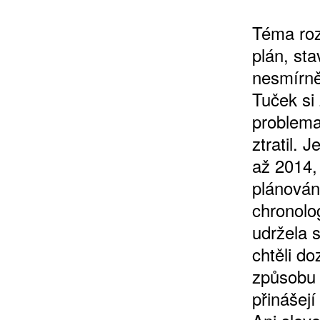
Téma roz
plán, st
nesmírně
Tuček si 
problema
ZÍSKEJTE
ztratil.
až 2014,
ROČNÍ PŘEDPL
plánován
chronolog
ZA 1100 KČ
udržela 
chtěli d
způsobu 
přinášej