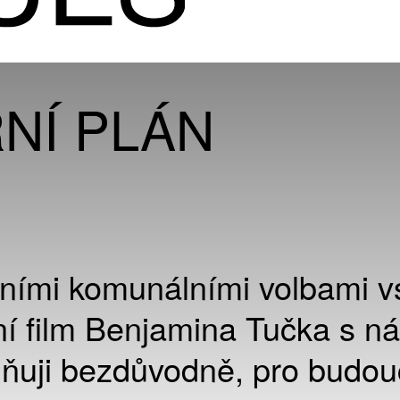
NÍ PLÁN
ími komunálními volbami vs
ní film Benjamina Tučka s n
iňuji bezdůvodně, pro budou