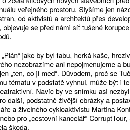
o o zcela klíčových nových stavebních pře
uálu veřejného prostoru. Slyšíme jen náz
tran, od aktivistů a architektů přes develo
m, objevuje se před námi síť tušené korupce
ŠTĚNÝCH ČÍSEL
odů.
 ONLINE VERZE
ARTA ARTCARD
„Plán“ jako by byl tabu, horká kaše, hroziv
erého nezobrazíme ani nepojmenujeme a 
 jen „ten, co jí med“. Důvodem, proč se Tu
mu tématu v podstatě vyhnul, může být i te
neatraktivní. Navíc by ve snímku asi nezby
ro další, podstatně živější obrázky a posta
áře a živelného cykloaktivistu Martina Kon
 nebo pro „cestovní kancelář“ CorruptTour,
ela škoda.