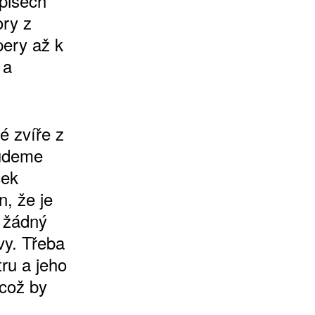
dpisech
ory z
pery až k
 a
é zvíře z
budeme
ček
n, že je
l žádný
vy. Třeba
tru a jeho
 což by