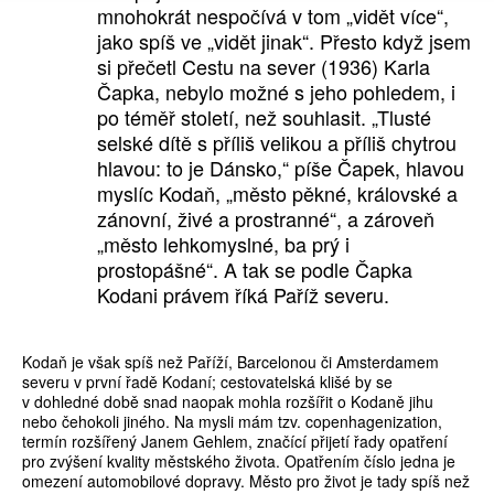
mnohokrát nespočívá v tom „vidět více“,
jako spíš ve „vidět jinak“. Přesto když jsem
si přečetl Cestu na sever (1936) Karla
Čapka, nebylo možné s jeho pohledem, i
po téměř století, než souhlasit. „Tlusté
selské dítě s příliš velikou a příliš chytrou
hlavou: to je Dánsko,“ píše Čapek, hlavou
myslíc Kodaň, „město pěkné, královské a
zánovní, živé a prostranné“, a zároveň
„město lehkomyslné, ba prý i
prostopášné“. A tak se podle Čapka
Kodani právem říká Paříž severu.
Kodaň je však spíš než Paříží, Barcelonou či Amsterdamem
severu v první řadě Kodaní; cestovatelská klišé by se
v dohledné době snad naopak mohla rozšířit o Kodaně jihu
nebo čehokoli jiného. Na mysli mám tzv. copenhagenization,
termín rozšířený Janem Gehlem, značící přijetí řady opatření
pro zvýšení kvality městského života. Opatřením číslo jedna je
omezení automobilové dopravy. Město pro život je tady spíš než