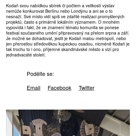
Kodaň svou nabídkou sbírek či počtem a velikostí výstav
nemůže konkurovat Berlínu nebo Londýnu a ani se o to
nesnaží. Své místo vidí spíš ve zdařilé realizaci promyšlených
projektů, často s primárně lokálním významem. O mnohém
vypovídá i fakt, že ve znamení tématu komunita se ponese
festival současného umění připravovaný na přelom srpna a září.
Je možné se dohadovat, jestli je Kodaň malou metropolí, nebo
jen přerostlou středověkou kupeckou osadou, nicméně Kodaň je
tak trochu to i ono, příjemné skandinávské město s vizí pro
jednadvacáté století.
Podělte se:
Email
Facebook
Twitter