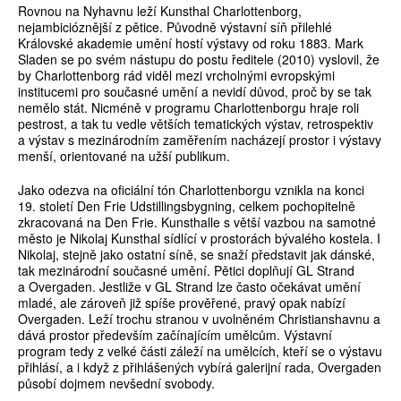
Rovnou na Nyhavnu leží Kunsthal Charlottenborg,
nejambicióznější z pětice. Původně výstavní síň přilehlé
Královské akademie umění hostí výstavy od roku 1883. Mark
Sladen se po svém nástupu do postu ředitele (2010) vyslovil, že
by Charlottenborg rád viděl mezi vrcholnými evropskými
institucemi pro současné umění a nevidí důvod, proč by se tak
nemělo stát. Nicméně v programu Charlottenborgu hraje roli
pestrost, a tak tu vedle větších tematických výstav, retrospektiv
a výstav s mezinárodním zaměřením nacházejí prostor i výstavy
menší, orientované na užší publikum.
Jako odezva na oficiální tón Charlottenborgu vznikla na konci
19. století Den Frie Udstillingsbygning, celkem pochopitelně
zkracovaná na Den Frie. Kunsthalle s větší vazbou na samotné
město je Nikolaj Kunsthal sídlící v prostorách bývalého kostela. I
Nikolaj, stejně jako ostatní síně, se snaží představit jak dánské,
tak mezinárodní současné umění. Pětici doplňují GL Strand
a Overgaden. Jestliže v GL Strand lze často očekávat umění
mladé, ale zároveň již spíše prověřené, pravý opak nabízí
Overgaden. Leží trochu stranou v uvolněném Christianshavnu a
dává prostor především začínajícím umělcům. Výstavní
program tedy z velké části záleží na umělcích, kteří se o výstavu
přihlásí, a i když z přihlášených vybírá galerijní rada, Overgaden
působí dojmem nevšední svobody.