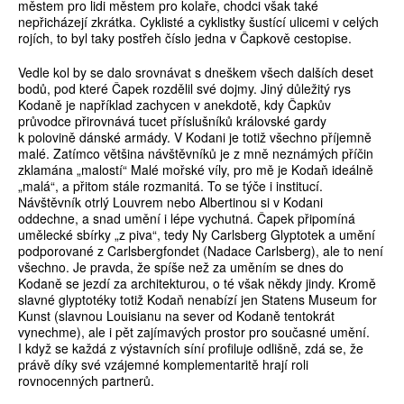
městem pro lidi městem pro kolaře, chodci však také
nepřicházejí zkrátka. Cyklisté a cyklistky šustící ulicemi v celých
rojích, to byl taky postřeh číslo jedna v Čapkově cestopise.
Vedle kol by se dalo srovnávat s dneškem všech dalších deset
bodů, pod které Čapek rozdělil své dojmy. Jiný důležitý rys
Kodaně je například zachycen v anekdotě, kdy Čapkův
průvodce přirovnává tucet příslušníků královské gardy
k polovině dánské armády. V Kodani je totiž všechno příjemně
malé. Zatímco většina návštěvníků je z mně neznámých příčin
zklamána „malostí“ Malé mořské víly, pro mě je Kodaň ideálně
„malá“, a přitom stále rozmanitá. To se týče i institucí.
Návštěvník otrlý Louvrem nebo Albertinou si v Kodani
oddechne, a snad umění i lépe vychutná. Čapek připomíná
umělecké sbírky „z piva“, tedy Ny Carlsberg Glyptotek a umění
podporované z Carlsbergfondet (Nadace Carlsberg), ale to není
všechno. Je pravda, že spíše než za uměním se dnes do
Kodaně se jezdí za architekturou, o té však někdy jindy. Kromě
slavné glyptotéky totiž Kodaň nenabízí jen Statens Museum for
Kunst (slavnou Louisianu na sever od Kodaně tentokrát
vynechme), ale i pět zajímavých prostor pro současné umění.
I když se každá z výstavních síní profiluje odlišně, zdá se, že
právě díky své vzájemné komplementaritě hrají roli
rovnocenných partnerů.