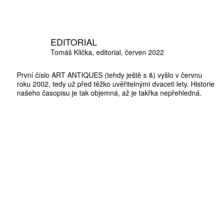
EDITORIAL
10 TI
Tomáš Klička
editorial
červen 2022
365 DNÍ
První číslo ART ANTIQUES (tehdy ještě s &) vyšlo v červnu
ČLENSKÁ K
roku 2002, tedy už před těžko uvěřitelnými dvaceti lety. Historie
našeho časopisu je tak objemná, až je takřka nepřehledná.
KOUPIT PŘEDPLATNÉ