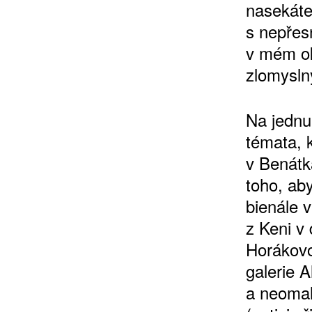
nasekáte
s nepřes
v mém ok
zlomysln
Na jednu
témata, 
v Benátk
toho, ab
bienále 
z Keni v
Horákovo
galerie 
a neomal