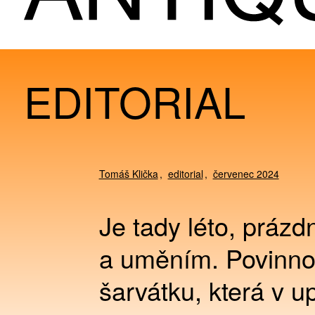
EDITORIAL
Tomáš Klička
editorial
červenec 2024
Je tady léto, prázd
a uměním. Povinnos
šarvátku, která v u