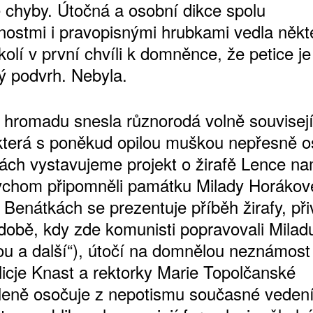
 chyby. Útočná a osobní dikce spolu
nostmi i pravopisnými hrubkami vedla někte
olí v první chvíli k domněnce, že petice je
ý podvrh. Nebyla.
 hromadu snesla různorodá volně souvisejí
která s poněkud opilou muškou nepřesně os
ách vystavujeme projekt o žirafě Lence na
ychom připomněli památku Milady Horákov
v Benátkách se prezentuje příběh žirafy, př
 době, kdy zde komunisti popravovali Milad
u a další“), útočí na domnělou neznámost 
Alicje Knast a rektorky Marie Topolčanské
eně osočuje z nepotismu současné vedení