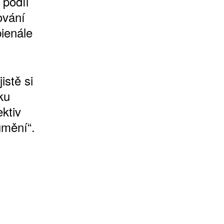
 podíl
ování
bienále
istě si
ku
ektiv
umění“.