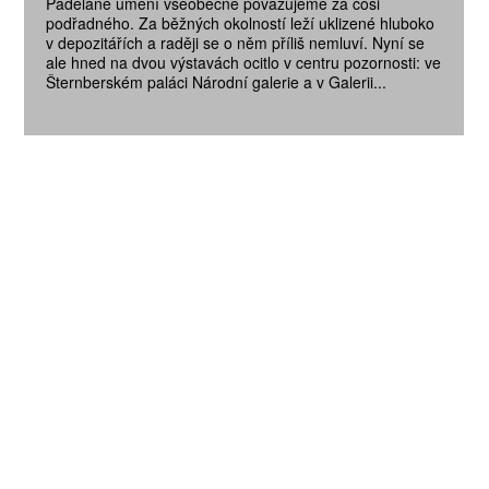
Padělané umění všeobecně považujeme za cosi
podřadného. Za běžných okolností leží uklizené hluboko
v depozitářích a raději se o něm příliš nemluví. Nyní se
ale hned na dvou výstavách ocitlo v centru pozornosti: ve
Šternberském paláci Národní galerie a v Galerii...