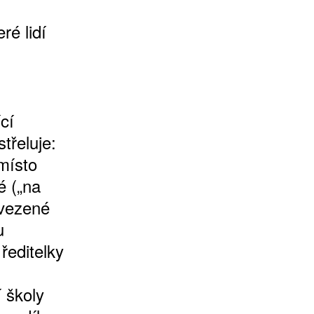
ré lidí
cí
třeluje:
místo
é („na
ivezené
u
ředitelky
 školy