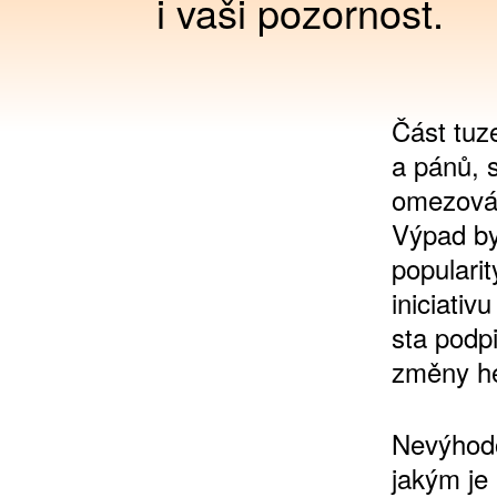
i vaši pozornost.
Část tuz
a pánů, s
omezován
Výpad by
populari
iniciativ
sta podp
změny he
Nevýhodo
jakým je 