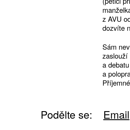
(petici p
manželka
z AVU ode
dozvíte 
Sám nevi
zaslouží 
ZÍSKEJTE
a debatu 
a polopr
ROČNÍ PŘEDPL
Příjemné
ZA 1100 KČ
Podělte se:
Email