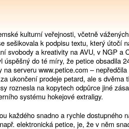
emské kulturní veřejnosti, včetně váženýc
e sešikovala k podpisu textu, který útočí 
í svobody a kreativity na AVU, v NGP a 
l úspěšný do té míry, že petice obsadila 24
ty na serveru www.petice.com – nepředčila 
u za ukončení prodeje petard, ale s dvěma tis
isy roznesla na kopytech odpůrce jiné zása
rního systému hokejové extraligy.
u každého snadno a rychle dostupného ná
např. elektronická petice, je, že v něm sn