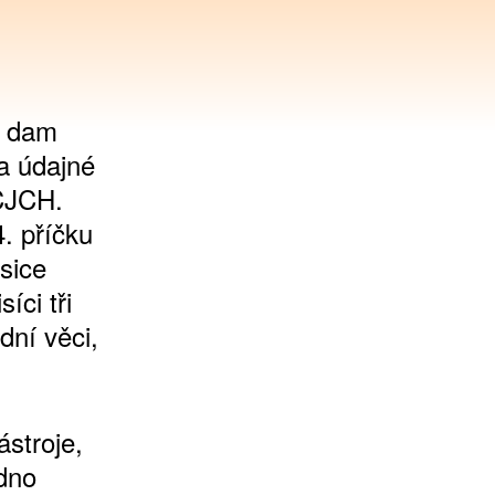
h dam
na údajné
CJCH.
. příčku
sice
íci tři
dní věci,
stroje,
adno