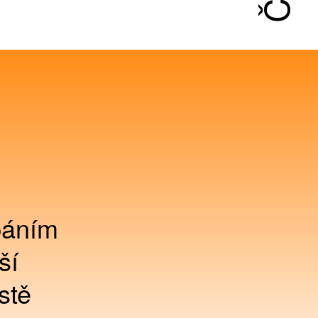
upáním
ší
stě