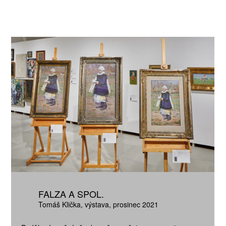
ŠTĚNÝCH ČÍSEL
 ONLINE VERZE
ARTA ARTCARD
FALZA A SPOL.
Tomáš Klička
výstava
prosinec 2021