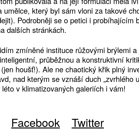
řitom publikovala a na její formulaci měla lví
 umělce, který byl sám vloni za takové ch
jit). Podrobněji se o petici i probíhajícím 
na dalších stránkách.
dím zmíněné instituce růžovými brýlemi a j
inteligentní, průběžnou a konstruktivní kriti
(jen houšť!). Ale ne chaotický křik plný inv
avd, nad kterým se vznáší duch „zvrhlého 
ATNÉ
 léto v klimatizovaných galeriích i vám!
Facebook
Twitter