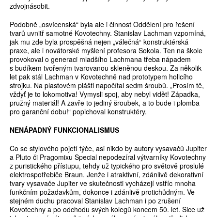
zdvojnásobit.
Podobně „osvícenská“ byla ale i činnost Oddělení pro řešení
tvarů uvnitř samotné Kovotechny. Stanislav Lachman vzpomíná,
jak mu zde byla prospěšná nejen „válečná“ konstruktérská
praxe, ale i novátorské myšlení profesora Sokola. Ten na škole
provokoval o generaci mladšího Lachmana třeba nápadem
s budíkem tvořeným tvarovanou skleněnou deskou. Za několik
let pak stál Lachman v Kovotechně nad prototypem holicího
strojku. Na plastovém plášti napočítal sedm šroubů. „Prosím tě,
vždyť je to lokomotiva! Vymysli spoj, aby nebyl vidět! Západka,
pružný materiál! A zavře to jediný šroubek, a to bude i plomba
pro garanční dobu!“ popichoval konstruktéry.
NENÁPADNÝ FUNKCIONALISMUS
Co se stylového pojetí týče, asi nikdo by autory vysavačů Jupiter
a Pluto či Pragomixu Special nepodezíral výtvarníky Kovotechny
z puristického přístupu, tehdy už typického pro světově proslulé
elektrospotřebiče Braun. Jenže i atraktivní, zdánlivě dekorativní
tvary vysavače Jupiter ve skutečnosti vycházejí vstříc mnoha
funkčním požadavkům, dokonce i zdánlivě protichůdným. Ve
stejném duchu pracoval Stanislav Lachman i po zrušení
Kovotechny a po odchodu svých kolegů koncem 50. let. Sice už