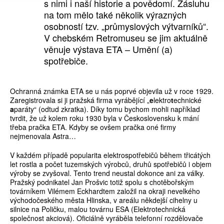
s nimi i naší historie a povědomí. Zásluhu
na tom mělo také několik výrazných
osobností tzv. „průmyslových výtvarníků“.
V chebském Retromuseu se jim aktuálně
věnuje výstava ETA – Umění (a)
spotřebiče.
Ochranná známka ETA se u nás poprvé objevila už v roce 1929.
Zaregistrovala si ji pražská firma vyrábějící „
e
lektro
t
echnické
a
paráty“ (odtud zkratka). Díky tomu bychom mohli například
tvrdit, že už kolem roku 1930 byla v Československu k mání
třeba pračka ETA. Kdyby se ovšem pračka oné firmy
nejmenovala Astra…
V každém případě popularita elektrospotřebičů během třicátých
let rostla a počet tuzemských výrobců, druhů spotřebičů i objem
výroby se zvyšoval. Tento trend neustal dokonce ani za války.
Pražský podnikatel Jan Prošvic totiž spolu s chotěbořským
továrníkem Vilémem Eckhardtem založil na okraji nevelkého
východočeského města Hlinska, v areálu někdejší cihelny u
silnice na Poličku, malou továrnu ESA (Elektrotechnická
společnost akciová). Oficiálně vyráběla telefonní rozdělovače