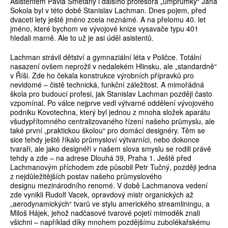
Asistentem Pavla Smetany i dalšího profesora „umprumky“ Jana
Sokola byl v této době Stanislav Lachman. Dnes pojem, před
dvaceti lety ještě jméno zcela neznámé. A na přelomu 40. let
jméno, které bychom ve vývojové knize vysavače typu 401
hledali marně. Ale to už je asi úděl asistentů.
Lachman strávil dětství a gymnaziální léta v Poličce. Totální
nasazení ovšem neprožil v nedalekém Hlinsku, ale „standardně“
v Říši. Zde ho čekala konstrukce výrobních přípravků pro
nevidomé – čistě technická, funkční záležitost. A mimořádná
škola pro budoucí profesi, jak Stanislav Lachman později často
vzpomínal. Po válce nejprve vedl výtvarné oddělení vývojového
podniku Kovotechna, který byl jednou z mnoha složek aparátu
všudypřítomného centralizovaného řízení našeho průmyslu, ale
také první „praktickou školou“ pro domácí designéry. Těm se
sice tehdy ještě říkalo průmysloví výtvarníci, nebo dokonce
tvaraři, ale jako designéři v našem slova smyslu se rodili právě
tehdy a zde – na adrese Dlouhá 39, Praha 1. Ještě před
Lachmanovým příchodem zde působil Petr Tučný, později jedna
z nejdůležitějších postav našeho průmyslového
designu mezinárodního renomé. V době Lachmanova vedení
zde vynikli Rudolf Vacek, opravdový mistr organických až
„aerodynamických“ tvarů ve stylu amerického streamliningu, a
Miloš Hájek, jehož nadčasové tvarové pojetí mimoděk znali
všichni – například díky mnohem pozdějšímu zubolékařskému