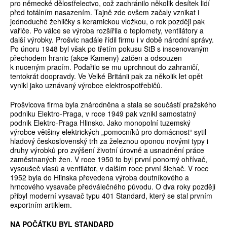
pro německé dělostřelectvo, což zachránilo několik desítek lidí
před totálním nasazením. Tajně zde ovšem začaly vznikat i
jednoduché žehličky s keramickou vložkou, o rok později pak
vařiče. Po válce se výroba rozšířila o teplomety, ventilátory a
další výrobky. Prošvic nadále řídil firmu i v době národní správy.
Po únoru 1948 byl však po třetím pokusu StB s inscenovaným
přechodem hranic (akce Kameny) zatčen a odsouzen
k nuceným pracím. Podařilo se mu uprchnout do zahraničí,
tentokrát doopravdy. Ve Velké Británii pak za několik let opět
vynikl jako uznávaný výrobce elektrospotřebičů.
Prošvicova firma byla znárodněna a stala se součástí pražského
podniku Elektro-Praga, v roce 1949 pak vznikl samostatný
podnik Elektro-Praga Hlinsko. Jako monopolní tuzemský
výrobce většiny elektrických „pomocníků pro domácnost“ sytil
hladový československý trh za železnou oponou novými typy i
druhy výrobků pro zvýšení životní úrovně a usnadnění práce
zaměstnaných žen. V roce 1950 to byl první ponorný ohřívač,
vysoušeč vlasů a ventilátor, v dalším roce první šlehač. V roce
1952 byla do Hlinska převedena výroba doutníkového a
hrncového vysavače předválečného původu. O dva roky později
přibyl moderní vysavač typu 401 Standard, který se stal prvním
exportním artiklem.
NA POČÁTKU BYL STANDARD