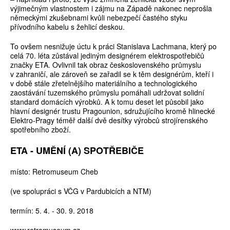
výjimečným vlastnostem i zájmu na Západě nakonec neprošla
německými zkušebnami kvůli nebezpečí častého styku
přívodního kabelu s žehlicí deskou.
To ovšem nesnižuje úctu k práci Stanislava Lachmana, který po
celá 70. léta zůstával jediným designérem elektrospotřebičů
značky ETA. Ovlivnil tak obraz československého průmyslu
v zahraničí, ale zároveň se zařadil se k těm designérům, kteří i
v době stále zřetelnějšího materiálního a technologického
zaostávání tuzemského průmyslu pomáhali udržovat solidní
standard domácích výrobků. A k tomu deset let působil jako
hlavní designér trustu Pragounion, sdružujícího kromě hlinecké
Elektro-Pragy téměř další dvě desítky výrobců strojírenského
spotřebního zboží.
ETA - UMĚNÍ (A) SPOTŘEBIČE
místo: Retromuseum Cheb
(ve spolupráci s VČG v Pardubicích a NTM)
termín: 5. 4. - 30. 9. 2018