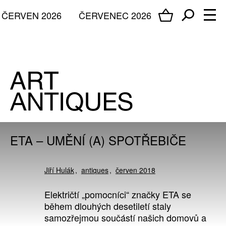
ČERVEN 2026
ČERVENEC 2026
ETA – UMĚNÍ (A) SPOTŘEBIČE
Jiří Hulák
antiques
červen 2018
Električtí „pomocníci“ značky ETA se
během dlouhých desetiletí staly
samozřejmou součástí našich domovů a