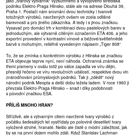
jako „tvarový výtvarník“ výzkumného a vývojového střediska
podniku Elektro-Praga Hlinsko, stále ale na adrese Dlouhá 39,
Praha 1. Postačí nám srovnání dvou technicky i tvarově
totožných výrobků, navržených ovšem ve zcela odlišné
barevnosti a pro jiného zákazníka. A tedy i s jinou značkou.
Vysavač pro domácí trh v kombinaci dvou pastelových barev a
jednoduchým, ale výtvarně cítěným označením ETA 406, a jeho
exportní provedení v kontrastní vínové a béžové/světlehnědé
barvě s mohutným, reliéfně vyvedeným nápisem „Tiger 808“
To, že se zmínka o konkrétním výrobku z Hlinska se značkou
ETA objevuje teprve nyní, není náhoda. Ochranná známka se
třemi písmeny v oválu totiž po válce zapadla ve víru dějin,
přesněji řečeno ve víru revolučních událostí, respektive dvou vln
znárodňování průmyslových podniků. Tak ji „zdědil“ nový
národní podnik Meopta a delší dobu ležela ladem. V roce 1960 ji
převzala Elektro-Praga Hlinsko – snad i díky podobnosti
s původní značkou ESA.
PŘÍLIŠ MNOHO HRAN?
Střízlivě, ale s výtvarným citem navržené tvary výrobků z
počátku šedesátých let vystřídaly po polovině desetiletí tvary
vyloženě strohé, hranaté. Nešlo ale čistě o módní záležitost, jak
by se na první dojem mohlo zdát. Když Stanislav Lachman