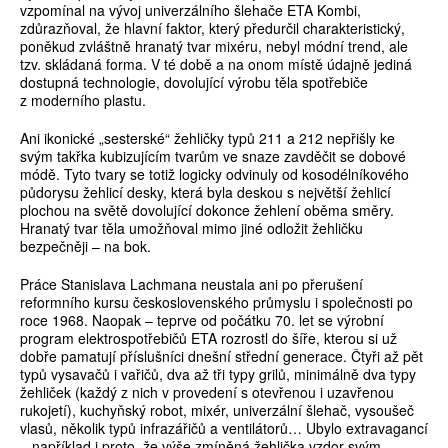
vzpomínal na vývoj univerzálního šlehače ETA Kombi,
zdůrazňoval, že hlavní faktor, který předurčil charakteristický,
poněkud zvláštně hranatý tvar mixéru, nebyl módní trend, ale
tzv. skládaná forma. V té době a na onom místě údajně jediná
dostupná technologie, dovolující výrobu těla spotřebiče
z moderního plastu.
Ani ikonické „sesterské“ žehličky typů 211 a 212 nepřišly ke
svým takřka kubizujícím tvarům ve snaze zavděčit se dobové
módě. Tyto tvary se totiž logicky odvinuly od kosodélníkového
půdorysu žehlicí desky, která byla deskou s největší žehlicí
plochou na světě dovolující dokonce žehlení oběma směry.
Hranatý tvar těla umožňoval mimo jiné odložit žehličku
bezpečněji – na bok.
Práce Stanislava Lachmana neustala ani po přerušení
reformního kursu československého průmyslu i společnosti po
roce 1968. Naopak – teprve od počátku 70. let se výrobní
program elektrospotřebičů ETA rozrostl do šíře, kterou si už
dobře pamatují příslušníci dnešní střední generace. Čtyři až pět
typů vysavačů i vařičů, dva až tři typy grilů, minimálně dva typy
žehliček (každý z nich v provedení s otevřenou i uzavřenou
rukojetí), kuchyňský robot, mixér, univerzální šlehač, vysoušeč
vlasů, několik typů infrazářičů a ventilátorů… Ubylo extravagancí
– například i proto, že výše zmíněná žehlička vzdor svým