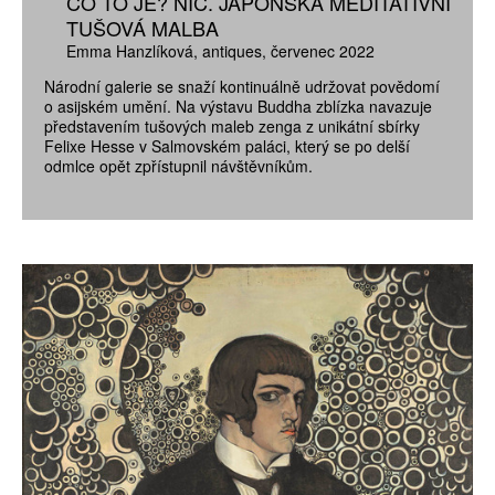
CO TO JE? NIC. JAPONSKÁ MEDITATIVNÍ
TUŠOVÁ MALBA
Emma Hanzlíková
antiques
červenec 2022
Národní galerie se snaží kontinuálně udržovat povědomí
o asijském umění. Na výstavu Buddha zblízka navazuje
představením tušových maleb zenga z unikátní sbírky
Felixe Hesse v Salmovském paláci, který se po delší
odmlce opět zpřístupnil návštěvníkům.