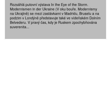
Rozsáhlá putovní výstava In the Eye of the Storm.
Modernismen in der Ukraine (V oku bouře. Modernismy
na Ukrajině) se mezi zastávkami v Madridu, Bruselu a na
podzim v Londýně představuje také ve vídeňském Dolním
Belvederu. V pravý čas, kdy je Ruskem zpochybňována
suverenita...
ZÍSKEJTE
ROČNÍ PŘEDPLATNÉ
ZA 1100 KČ