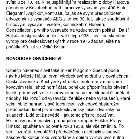
svítidlu ze 70. let. K nejúspěšnějším realizacím z doby Hájkova
působení v Kovotechně patřil hrncový vysavač typu 400 Pluto.
Elegantní „vajíčko“, kontrastující jak se svým předchůdcem,
odvozeným z vysavače AEG z konce 30. let, tak se soudobými
hrncovými vysavači, včetně „kosmického“ Hooveru
Constellation, prvního vysavače na vzduchovém polštáři. Další
Hájkův designérský počin – vařič typu 038 – byl i po skončení
výroby pro československý trh v roce 1975 žádán ještě na
počátku 90. let ve Velké Británii.
NOVODOBÉ OSVÍCENSTVÍ
Úspěch nakonec slavil také mixér Pragomix Special podle
návrhu Miloše Hájka, první výrobek svého druhu v poválečném
Československu. Kuchyňský strojek s motorem v masivním
kovovém těle, jehož horní část, poněkud připomínající okvětní
lístek, přímo vybízel ke správnému nasazení šlehací či hnětací
nádoby. Na rozdíl od vysavačů, žehliček nebo vysoušečů, které
velmi hbitě nahradily své technicky i vzhledově obstarožní
předchůdce, ležel první československý mixér dva roky na
skladech. Lidé totiž nevěděli, jak tento přístroj používat.
Historicky první masivní propagační kampaň Elektro-Pragy
Hlinsko, spuštěná v polovině roku 1958, ale vše změnila. Po
sérii inzerátů, receptářů i předváděcích akcí byly skladové
zásoby do konce roku vyprodány a objem výroby bylo nutno