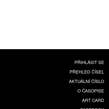
10 TIŠTĚNÝCH ČÍSEL
365 DNÍ ONLINE VERZE
ČLENSKÁ KARTA ARTCARD
KOUPIT PŘEDPLATNÉ
PŘIHLÁSIT SE
PŘEHLED ČÍSEL
AKTUÁLNÍ ČÍSLO
O ČASOPISE
ART CARD