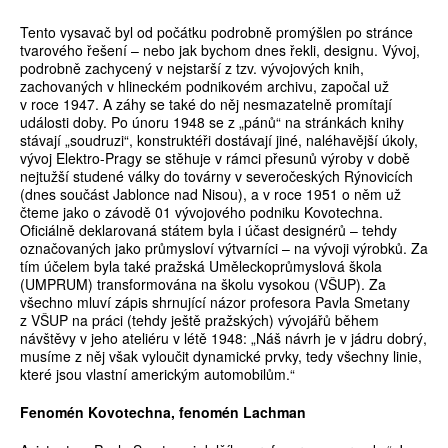
Tento vysavač byl od počátku podrobně promýšlen po stránce
tvarového řešení – nebo jak bychom dnes řekli, designu. Vývoj,
podrobně zachycený v nejstarší z tzv. vývojových knih,
zachovaných v hlineckém podnikovém archivu, započal už
v roce 1947. A záhy se také do něj nesmazatelně promítají
události doby. Po únoru 1948 se z „pánů“ na stránkách knihy
stávají „soudruzi“, konstruktéři dostávají jiné, naléhavější úkoly,
vývoj Elektro-Pragy se stěhuje v rámci přesunů výroby v době
nejtužší studené války do továrny v severočeských Rýnovicích
(dnes součást Jablonce nad Nisou), a v roce 1951 o něm už
čteme jako o závodě 01 vývojového podniku Kovotechna.
Oficiálně deklarovaná státem byla i účast designérů – tehdy
označovaných jako průmysloví výtvarníci – na vývoji výrobků. Za
tím účelem byla také pražská Uměleckoprůmyslová škola
(UMPRUM) transformována na školu vysokou (VŠUP). Za
všechno mluví zápis shrnující názor profesora Pavla Smetany
z VŠUP na práci (tehdy ještě pražských) vývojářů během
návštěvy v jeho ateliéru v létě 1948: „Náš návrh je v jádru dobrý,
musíme z něj však vyloučit dynamické prvky, tedy všechny linie,
které jsou vlastní americkým automobilům.“
Fenomén Kovotechna, fenomén Lachman