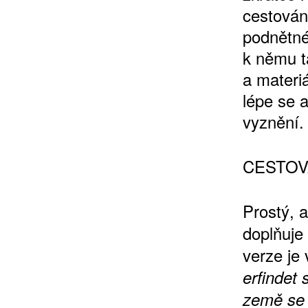
cestován
podnětné
k němu t
a materiá
lépe se a
vyznění.
CESTOV
Prostý, 
doplňuje 
verze je 
erfindet 
země se 