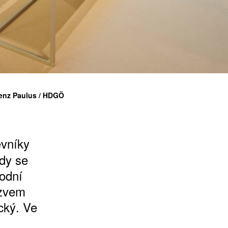
orenz Paulus / HDGÖ
vníky
kdy se
odní
ázvem
ický. Ve