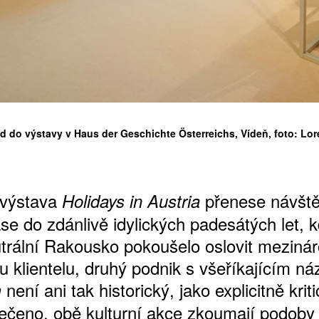
ŠTĚNÝCH ČÍSEL
 ONLINE VERZE
ARTA ARTCARD
led do výstavy v Haus der Geschichte Österreichs, Vídeň, foto: L
 výstava
přenese návště
Holidays in Austria
se do zdánlivě idylických padesátých let, 
trální Rakousko pokoušelo oslovit mezinár
ou klientelu, druhý podnik s všeříkajícím n
není ani tak historický, jako explicitně krit
m
řečeno, obě kulturní akce zkoumají podoby