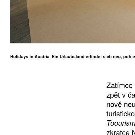
10 TI
365 DNÍ
ČLENSKÁ K
Holidays in Austria. Ein Urlaubsland erfindet sich neu, poh
KOUPIT PŘEDPLATNÉ
Zatímco
zpět v ča
nově neu
turistick
Toouris
zkratce 