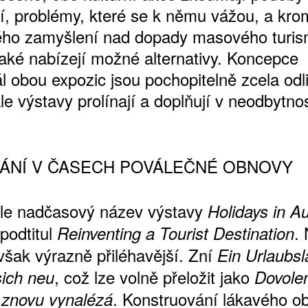
í, problémy, které se k němu vážou, a kro
ho zamyšlení nad dopady masového turi
aké nabízejí možné alternativy. Koncepce
l obou expozic jsou pochopitelně zcela odli
le výstavy prolínají a doplňují v neodbytno
ÁNÍ V ČASECH POVÁLEČNÉ OBNOVY
ale nadčasový název výstavy
Holidays in Au
podtitul
.
Reinventing a Tourist Destination
však výrazně přiléhavější. Zní
Ein Urlaubs
, což lze volně přeložit jako
sich neu
Dovole
. Konstruování lákavého o
znovu vynalézá