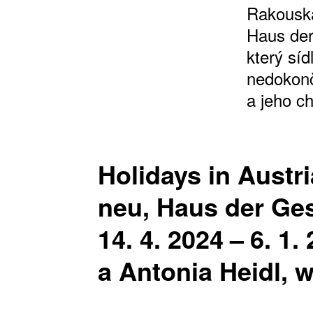
Rakouska
Haus der
který sí
nedokonč
a jeho c
Holidays in Austri
neu, Haus der Ges
14. 4. 2024 – 6. 1
a Antonia Heidl, 