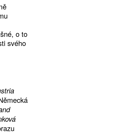
mě
smu
šné, o to
sti svého
stria
 Německá
land
nková
brazu