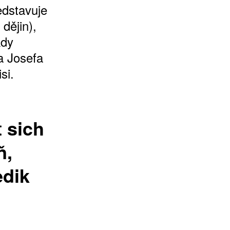
edstavuje
dějin),
kdy
a Josefa
si.
t sich
ň,
edik