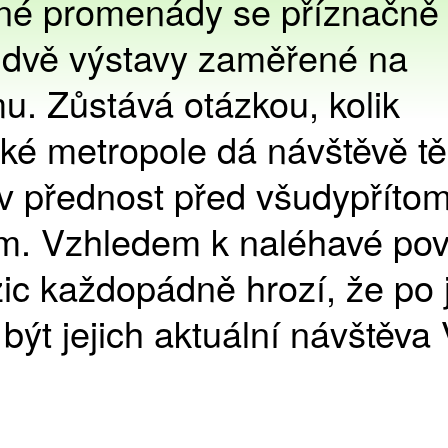
ené promenády se příznačně
í dvě výstavy zaměřené na
u. Zůstává otázkou, kolik
ké metropole dá návštěvě tě
tav přednost před všudypřít
m. Vzhledem k naléhavé po
ic každopádně hrozí, že po j
být jejich aktuální návštěva