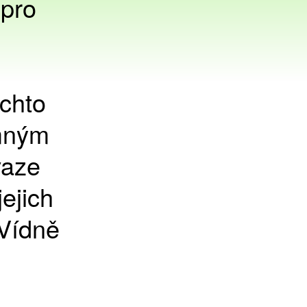
 pro
chto
omným
vaze
ejich
 Vídně