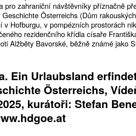
 pro zahraniční návštěvníky příznačně př
 Geschichte Österreichs (Dům rakouských 
dlí v Hofburgu, v pompézních prostorách ni
eného rezidenčního křídla císaře Františk
hoti Alžběty Bavorské, běžně známé jako Si
a. Ein Urlaubsland erfinde
chichte Österreichs, Víde
. 2025, kurátoři: Stefan Ben
www.hdgoe.at