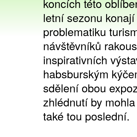
koncích této oblíb
letní sezonu konaj
problematiku turism
návštěvníků rakous
inspirativních výs
habsburským kýče
sdělení obou expoz
zhlédnutí by mohla 
také tou poslední.