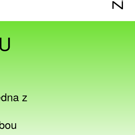
U
edna z
obou