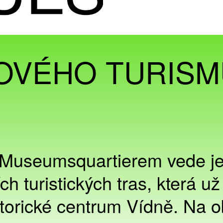
OVÉHO TURISM
Museumsquartierem vede j
h turistických tras, která už
istorické centrum Vídně. Na 