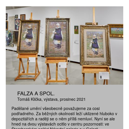
FALZA A SPOL.
Tomáš Klička
výstava
prosinec 2021
Padělané umění všeobecně považujeme za cosi
podřadného. Za běžných okolností leží uklizené hluboko v
depozitářích a raději se o něm příliš nemluví. Nyní se ale
hned na dvou výstavách ocitlo v centru pozornosti: ve
Šternberském paláci Národní galerie a v Galerii...