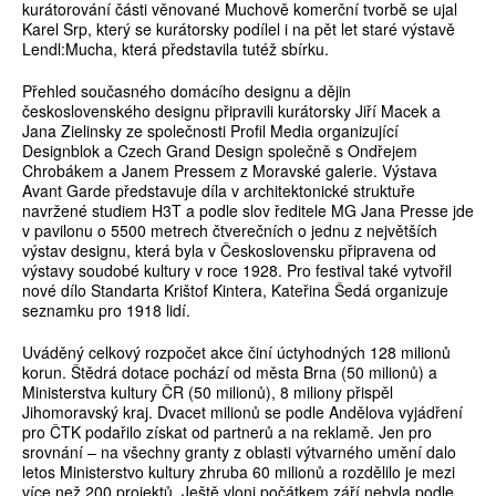
kurátorování části věnované Muchově komerční tvorbě se ujal
Karel Srp, který se kurátorsky podílel i na pět let staré výstavě
Lendl:Mucha, která představila tutéž sbírku.
Přehled současného domácího designu a dějin
československého designu připravili kurátorsky Jiří Macek a
Jana Zielinsky ze společnosti Profil Media organizující
Designblok a Czech Grand Design společně s Ondřejem
Chrobákem a Janem Pressem z Moravské galerie. Výstava
Avant Garde představuje díla v architektonické struktuře
navržené studiem H3T a podle slov ředitele MG Jana Presse jde
v pavilonu o 5500 metrech čtverečních o jednu z největších
výstav designu, která byla v Československu připravena od
výstavy soudobé kultury v roce 1928. Pro festival také vytvořil
nové dílo Standarta Krištof Kintera, Kateřina Šedá organizuje
seznamku pro 1918 lidí.
Uváděný celkový rozpočet akce činí úctyhodných 128 milionů
korun. Štědrá dotace pochází od města Brna (50 milionů) a
Ministerstva kultury ČR (50 milionů), 8 miliony přispěl
Jihomoravský kraj. Dvacet milionů se podle Andělova vyjádření
pro ČTK podařilo získat od partnerů a na reklamě. Jen pro
srovnání – na všechny granty z oblasti výtvarného umění dalo
letos Ministerstvo kultury zhruba 60 milionů a rozdělilo je mezi
více než 200 projektů. Ještě vloni počátkem září nebyla podle