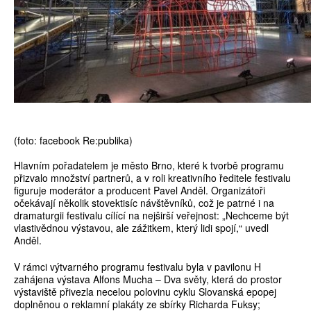
(foto: facebook Re:publika)
Hlavním pořadatelem je město Brno, které k tvorbě programu
přizvalo množství partnerů, a v roli kreativního ředitele festivalu
figuruje moderátor a producent Pavel Anděl. Organizátoři
očekávají několik stovektisíc návštěvníků, což je patrné i na
dramaturgii festivalu cílící na nejširší veřejnost: „Nechceme být
vlastivědnou výstavou, ale zážitkem, který lidi spojí,“ uvedl
Anděl.
V rámci výtvarného programu festivalu byla v pavilonu H
zahájena výstava Alfons Mucha – Dva světy, která do prostor
výstaviště přivezla necelou polovinu cyklu Slovanská epopej
doplněnou o reklamní plakáty ze sbírky Richarda Fuksy;