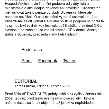
Hospodářských novin finanční podpora od vlády jistá a
ministerstvo o akci údajně dokonce ani nevědělo. Organizátoři
měli usilovat také o peníze od vlády Slovenska, které ale
nakonec nezískali. O akci nicméně výrazně usiloval primátor
Brna za ANO Petr Vokřál a aktuální politická podpora se odrazila
i v symbolické rovině, kdy festivalu udělil záštitu prezident ČR a
slavnostního zahájení se zhostil premiér ČR v demisi Andrej
Babiš a slovenský předseda vlády Petr Pellegrini.
Podělte se:
Email
Facebook
Twitter
EDITORIAL
Tomáš Klička
editorial
červen 2022
První číslo ART ANTIQUES (tehdy ještě s &) vyšlo v červnu roku
2002, tedy už před těžko uvěřitelnými dvaceti lety. Historie
našeho časopisu je tak objemná, až je takřka nepřehledná.