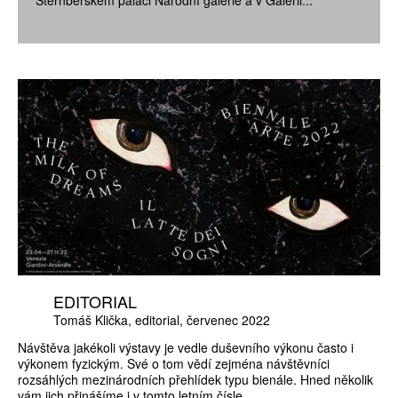
EDITORIAL
Tomáš Klička
editorial
červenec 2022
Návštěva jakékoli výstavy je vedle duševního výkonu často i
výkonem fyzickým. Své o tom vědí zejména návštěvníci
rozsáhlých mezinárodních přehlídek typu bienále. Hned několik
vám jich přinášíme i v tomto letním čísle.