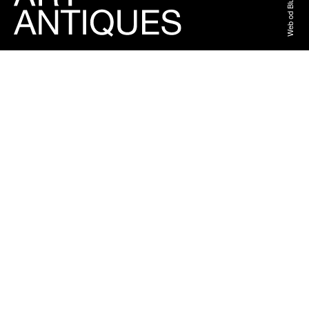
Web od BlueGhost