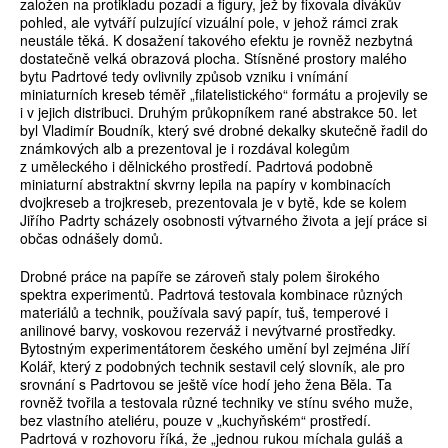
založen na protikladu pozadí a figury, jež by fixovala divákův
pohled, ale vytváří pulzující vizuální pole, v jehož rámci zrak
neustále těká. K dosažení takového efektu je rovněž nezbytná
dostatečně velká obrazová plocha. Stísněné prostory malého
bytu Padrtové tedy ovlivnily způsob vzniku i vnímání
miniaturních kreseb téměř „filatelistického“ formátu a projevily se
i v jejich distribuci. Druhým průkopníkem rané abstrakce 50. let
byl Vladimír Boudník, který své drobné dekalky skutečně řadil do
známkových alb a prezentoval je i rozdával kolegům
z uměleckého i dělnického prostředí. Padrtová podobně
miniaturní abstraktní skvrny lepila na papíry v kombinacích
dvojkreseb a trojkreseb, prezentovala je v bytě, kde se kolem
Jiřího Padrty scházely osobnosti výtvarného života a její práce si
občas odnášely domů.
Drobné práce na papíře se zároveň staly polem širokého
spektra experimentů. Padrtová testovala kombinace různých
materiálů a technik, používala savý papír, tuš, temperové i
anilinové barvy, voskovou rezerváž i nevýtvarné prostředky.
Bytostným experimentátorem českého umění byl zejména Jiří
Kolář, který z podobných technik sestavil celý slovník, ale pro
srovnání s Padrtovou se ještě více hodí jeho žena Běla. Ta
rovněž tvořila a testovala různé techniky ve stínu svého muže,
bez vlastního ateliéru, pouze v „kuchyňském“ prostředí.
Padrtová v rozhovoru říká, že „jednou rukou míchala guláš a