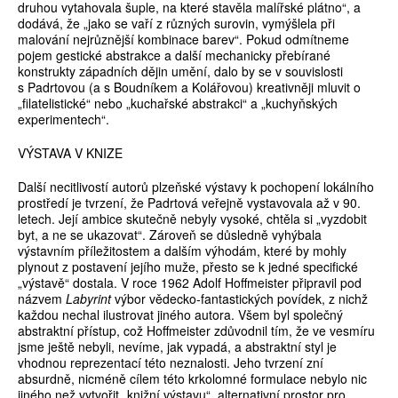
druhou vytahovala šuple, na které stavěla malířské plátno“, a
dodává, že „jako se vaří z různých surovin, vymýšlela při
malování nejrůznější kombinace barev“. Pokud odmítneme
pojem gestické abstrakce a další mechanicky přebírané
konstrukty západních dějin umění, dalo by se v souvislosti
s Padrtovou (a s Boudníkem a Kolářovou) kreativněji mluvit o
„filatelistické“ nebo „kuchařské abstrakci“ a „kuchyňských
experimentech“.
VÝSTAVA V KNIZE
Další necitlivostí autorů plzeňské výstavy k pochopení lokálního
prostředí je tvrzení, že Padrtová veřejně vystavovala až v 90.
letech. Její ambice skutečně nebyly vysoké, chtěla si „vyzdobit
byt, a ne se ukazovat“. Zároveň se důsledně vyhýbala
výstavním příležitostem a dalším výhodám, které by mohly
plynout z postavení jejího muže, přesto se k jedné specifické
„výstavě“ dostala. V roce 1962 Adolf Hoffmeister připravil pod
názvem
Labyrint
výbor vědecko-fantastických povídek, z nichž
každou nechal ilustrovat jiného autora. Všem byl společný
abstraktní přístup, což Hoffmeister zdůvodnil tím, že ve vesmíru
jsme ještě nebyli, nevíme, jak vypadá, a abstraktní styl je
vhodnou reprezentací této neznalosti. Jeho tvrzení zní
absurdně, nicméně cílem této krkolomné formulace nebylo nic
jiného než vytvořit „knižní výstavu“, alternativní prostor pro