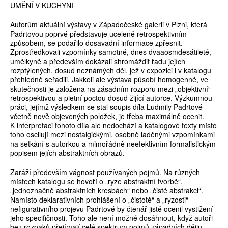
UMĚNÍ V KUCHYNI
Autorům aktuální výstavy v Západočeské galerii v Plzni, která
Padrtovou poprvé představuje uceleně retrospektivním
způsobem, se podařilo dosavadní informace zpřesnit.
Zprostředkovali vzpomínky samotné, dnes dvaaosmdesátileté,
umělkyně a především dokázali shromáždit řadu jejích
rozptýlených, dosud neznámých děl, jež v expozici i v katalogu
přehledně seřadili. Jakkoli ale výstava působí homogenně, ve
skutečnosti je založena na zásadním rozporu mezi „objektivní“
retrospektivou a pietní poctou dosud žijící autorce. Výzkumnou
práci, jejímž výsledkem se stal soupis díla Ludmily Padrtové
včetně nově objevených položek, je třeba maximálně ocenit.
K interpretaci tohoto díla ale nedochází a katalogové texty místo
toho oscilují mezi nostalgickými, osobně laděnými vzpomínkami
na setkání s autorkou a mimořádně neefektivním formalistickým
popisem jejích abstraktních obrazů.
Zaráží především vágnost používaných pojmů. Na různých
místech katalogu se hovoří o „ryze abstraktní tvorbě“,
„jednoznačně abstraktních kresbách“ nebo „čisté abstrakci“.
Namísto deklarativních prohlášení o „čistotě“ a „ryzosti“
nefigurativního projevu Padrtové by čtenář jistě ocenil vystižení
jeho specifičnosti. Toho ale není možné dosáhnout, když autoři
bez rozpaků přejímají celé spektrum pojmů západních dějin