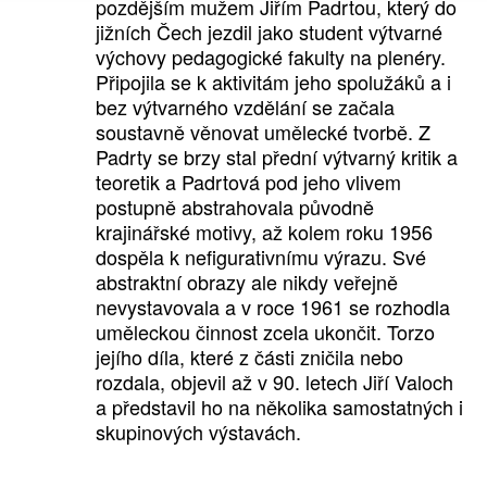
pozdějším mužem Jiřím Padrtou, který do
jižních Čech jezdil jako student výtvarné
výchovy pedagogické fakulty na plenéry.
Připojila se k aktivitám jeho spolužáků a i
bez výtvarného vzdělání se začala
soustavně věnovat umělecké tvorbě. Z
Padrty se brzy stal přední výtvarný kritik a
teoretik a Padrtová pod jeho vlivem
postupně abstrahovala původně
krajinářské motivy, až kolem roku 1956
dospěla k nefigurativnímu výrazu. Své
abstraktní obrazy ale nikdy veřejně
nevystavovala a v roce 1961 se rozhodla
uměleckou činnost zcela ukončit. Torzo
jejího díla, které z části zničila nebo
rozdala, objevil až v 90. letech Jiří Valoch
a představil ho na několika samostatných i
skupinových výstavách.