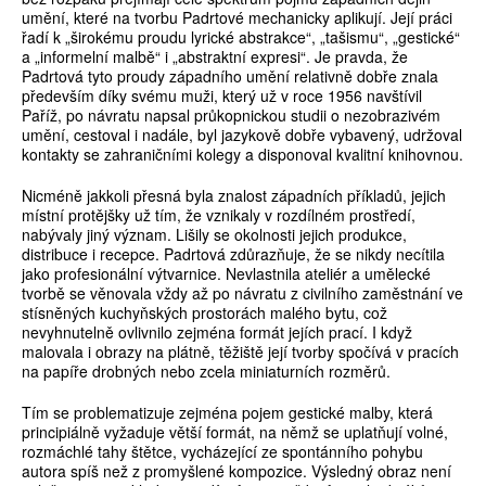
umění, které na tvorbu Padrtové mechanicky aplikují. Její práci
řadí k „širokému proudu lyrické abstrakce“, „tašismu“, „gestické“
a „informelní malbě“ i „abstraktní expresi“. Je pravda, že
Padrtová tyto proudy západního umění relativně dobře znala
především díky svému muži, který už v roce 1956 navštívil
Paříž, po návratu napsal průkopnickou studii o nezobrazivém
umění, cestoval i nadále, byl jazykově dobře vybavený, udržoval
kontakty se zahraničními kolegy a disponoval kvalitní knihovnou.
Nicméně jakkoli přesná byla znalost západních příkladů, jejich
místní protějšky už tím, že vznikaly v rozdílném prostředí,
nabývaly jiný význam. Lišily se okolnosti jejich produkce,
distribuce i recepce. Padrtová zdůrazňuje, že se nikdy necítila
jako profesionální výtvarnice. Nevlastnila ateliér a umělecké
tvorbě se věnovala vždy až po návratu z civilního zaměstnání ve
stísněných kuchyňských prostorách malého bytu, což
nevyhnutelně ovlivnilo zejména formát jejích prací. I když
malovala i obrazy na plátně, těžiště její tvorby spočívá v pracích
na papíře drobných nebo zcela miniaturních rozměrů.
Tím se problematizuje zejména pojem gestické malby, která
principiálně vyžaduje větší formát, na němž se uplatňují volné,
rozmáchlé tahy štětce, vycházející ze spontánního pohybu
autora spíš než z promyšlené kompozice. Výsledný obraz není