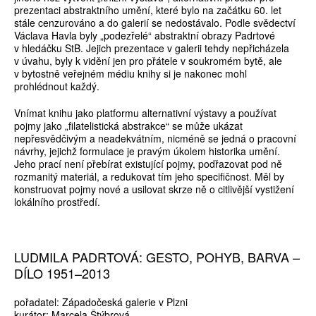
prezentaci abstraktního umění, které bylo na začátku 60. let
stále cenzurováno a do galerií se nedostávalo. Podle svědectví
Václava Havla byly „podezřelé“ abstraktní obrazy Padrtové
v hledáčku StB. Jejich prezentace v galerii tehdy nepřicházela
v úvahu, byly k vidění jen pro přátele v soukromém bytě, ale
v bytostně veřejném médiu knihy si je nakonec mohl
prohlédnout každý.
Vnímat knihu jako platformu alternativní výstavy a používat
pojmy jako „filatelistická abstrakce“ se může ukázat
nepřesvědčivým a neadekvátním, nicméně se jedná o pracovní
návrhy, jejichž formulace je pravým úkolem historika umění.
Jeho prací není přebírat existující pojmy, podřazovat pod ně
rozmanitý materiál, a redukovat tím jeho specifičnost. Měl by
konstruovat pojmy nové a usilovat skrze ně o citlivější vystižení
lokálního prostředí.
LUDMILA PADRTOVÁ: GESTO, POHYB, BARVA –
DÍLO 1951–2013
pořadatel: Západočeská galerie v Plzni
kurátor: Marcela Štýbrová