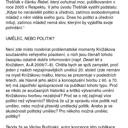
Třešňák v článku
Rebel, který ochutnal moc
, publikovaném v
roce 2005 v Respektu. V jeho úvodu Třešňák vystihl podstatu:
„Kdysi ho nenáviděli politici a úředníci, zatímco svobodomyslná
mládež v něm viděla svého guru. Dnes ho politici a úředníci
milují, zatímco mládež nemá slov, kterými by vyjádřila svoje
pohrdání.“
UMĚLEC, NEBO POLITIK?
Není zde místo rozebírat problematické momenty Knížákova
současného veřejného působení, o nich jsou čtenáři tohoto
časopisu ostatně dobře informováni (např.
Deset let s
Knížákem
, A+A 2009/7–8). Chtěla bych se spíš zamyslet, proč
jeden z našich nejzajímavějších umělců 20. století (zde nemám
na mysli Knížákovu malbu, kterou se prezentuje v posledních
letech, ale hlavně jeho akční a konceptuální tvorbu z 60. a 70.
let) má zapotřebí spolupracovat na publikaci tohoto typu. Proč
se nikdo ze současných historiků a kritiků výtvarného umění
Knížákovou tvorbou nezabývá? Proč se o něj zajímají více
politici než výtvarníci? Možná že už je opravdu více politik než
umělec, nebo možná přesněji umělecký politik. Anebo je ve
skutečnosti politický umělec? Pro někoho možná umělec
politiky?
Škoda že se Václav Budínský, autor koncepce této publikace,