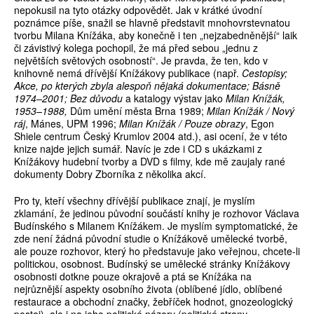
nepokusil na tyto otázky odpovědět. Jak v krátké úvodní
poznámce píše, snažil se hlavně představit mnohovrstevnatou
tvorbu Milana Knížáka, aby konečně i ten „nejzabedněnější“ laik
či závistivý kolega pochopil, že má před sebou „jednu z
největších světových osobností“. Je pravda, že ten, kdo v
knihovně nemá dřívější Knížákovy publikace (např.
Cestopisy;
Akce, po kterých zbyla alespoň nějaká dokumentace; Básně
1974–2001; Bez důvodu
a katalogy výstav jako
Milan Knížák,
1953–1988,
Dům umění města Brna 1989;
Milan Knížák / Nový
ráj
, Mánes, UPM 1996;
Milan Knížák / Pouze obrazy
, Egon
Shiele centrum Český Krumlov 2004 atd.), asi ocení, že v této
knize najde jejich sumář. Navíc je zde i CD s ukázkami z
Knížákovy hudební tvorby a DVD s filmy, kde mě zaujaly rané
dokumenty Dobry Zborníka z několika akcí.
Pro ty, kteří všechny dřívější publikace znají, je myslím
zklamání, že jedinou původní součástí knihy je rozhovor Václava
Budínského s Milanem Knížákem. Je myslím symptomatické, že
zde není žádná původní studie o Knížákově umělecké tvorbě,
ale pouze rozhovor, který ho představuje jako veřejnou, chcete-li
politickou, osobnost. Budínský se umělecké stránky Knížákovy
osobnosti dotkne pouze okrajově a ptá se Knížáka na
nejrůznější aspekty osobního života (oblíbené jídlo, oblíbené
restaurace a obchodní značky, žebříček hodnot, gnozeologický