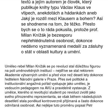
textů a jejím autorem je člověk, který
publikuje knihy typu Václav Klaus ve
vtipech, anekdotách a hádankách aneb
Jaký je rozdíl mezi Klausem a bohem? Asi
se shodneme na tom, že těžko. Přesto
bych se o to ráda pokusila, protože prof.
Milan Knížák je bezesporu
nepřehlédnutelná osobnost, dokonce
nedávno vyznamenaná medailí za zásluhy
o stát v oblasti kultury a umění.
Umělec-rebel Milan Knížák se po revoluci stal důležitou figurou
na poli uměnovědných institucí – nejdříve se stal rektorem
Akademie výtvarných umění a před více než deseti lety dokonce
ředitelem Národní galerie v Praze. Přes své politické a
institucionální angažmá pořád vystupuje jako umělec, je
vedoucím pedagogem na AVU a pravidelně vystavuje. Z
umělce, kterého si revoltující studenti po revoluci zvolili jako
svého přirozeného reprezentanta, se však během následujících
desetiletí stala poněkud kontroverzně přijímaná a často dokonce
odmítaná osobnost. Asi nejlépe tuto proměnu popsal Petr