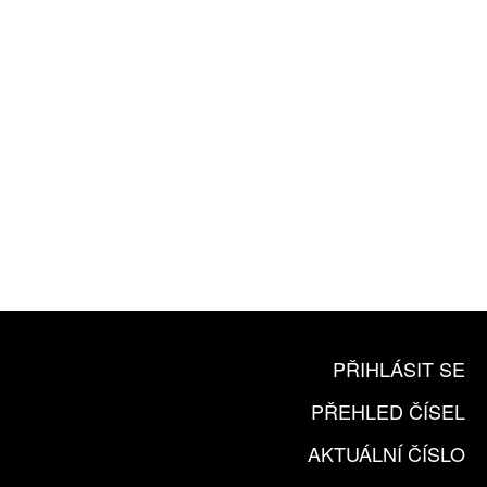
ZA 1100 KČ
10 TIŠTĚNÝCH ČÍSEL
365 DNÍ ONLINE VERZE
ČLENSKÁ KARTA ARTCARD
KOUPIT PŘEDPLATNÉ
PŘIHLÁSIT SE
PŘEHLED ČÍSEL
AKTUÁLNÍ ČÍSLO