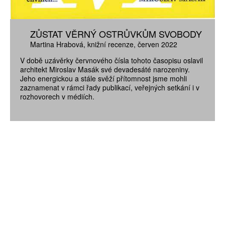
ZŮSTAT VĚRNÝ OSTRŮVKŮM SVOBODY
Martina Hrabová
knižní recenze
červen 2022
V době uzávěrky červnového čísla tohoto časopisu oslavil
architekt Miroslav Masák své devadesáté narozeniny.
Jeho energickou a stále svěží přítomnost jsme mohli
zaznamenat v rámci řady publikací, veřejných setkání i v
rozhovorech v médiích.
ZÍSKEJTE
ROČNÍ PŘEDPLATNÉ