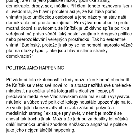
postoj), ale i na jeho politické názory (politické strany,
demokracie, drogy, sex, média). Při čtení tohoto rozhovoru jsem
si uvědomila, že hlavní problém asi je, že Knížáka pořád
vnímám jako uměleckou osobnost a jeho názory na stav naší
demokracie mě prostě nezajímají. Pro výtvarnou obec je proto
možná dobré si uvědomit, že Knížák je už dávno spíše politik a
veřejnost má právo vědět, jaký postoj zaujímá k drogové politice
nebo přerozdělování veřejných prostředků. Tak ho evidentně
vnímá i Budínský, protože jinak by se ho nemohl naprosto vážně
ptát na otázky typu: „Jaké jsou hlavní stinné stránky
demokracie?“
POLITIKA JAKO HAPPENING
Při vědomí této skutečnosti je tedy možné jen kladně ohodnotit,
že Knížák se v této své nové roli a situaci nezříká své umělecké
minulosti, na obálku si dá fotografii s dlouhými copy, při
předávání medaile ve Vladislavském sále má v uchu vyzývavou
náušnici a vůbec své politické kolegy neustále upozorňuje na to,
že vedle jejich konzervativního světa zákonů, pokynů a
mediálních strategií existuje i jiný svět, v němž je možné se
chovat tak trochu jinak. Možná že jednou za desítky let nějaká
další historička umění zhodnotí Knížákovo angažmá v politice
jako jeho nejgeniálnější happening.