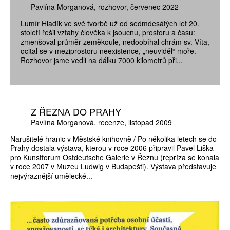
Pavlína Morganová
rozhovor
červenec 2022
Lumír Hladík ve své tvorbě už od sedmdesátých let 20.
století řešil vztahy člověka k jsoucnu, prostoru a času:
zmenšoval průměr zeměkoule, nedoobíhal chrám sv. Víta,
ocital se v meziprostoru neexistence, „neuviděl“ moře.
Rozhovor jsme vedli na dálku 7000 kilometrů při...
Z ŘEZNA DO PRAHY
Pavlína Morganová
recenze
listopad 2009
Narušitelé hranic v Městské knihovně / Po několika letech se do
Prahy dostala výstava, kterou v roce 2006 připravil Pavel Liška
pro Kunstforum Ostdeutsche Galerie v Řeznu (repríza se konala
v roce 2007 v Muzeu Ludwig v Budapešti). Výstava představuje
nejvýraznější umělecké...