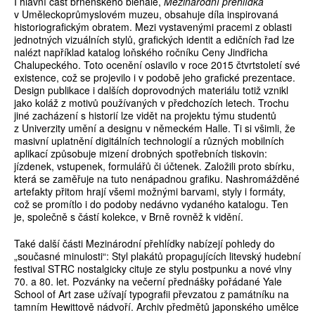
I hlavní část brněnského bienále,
Mezinárodní přehlídka
v Uměleckoprůmyslovém muzeu, obsahuje díla inspirovaná
historiografickým obratem. Mezi vystavenými pracemi z oblasti
jednotných vizuálních stylů, grafických identit a edičních řad lze
nalézt například katalog loňského ročníku Ceny Jindřicha
Chalupeckého. Toto ocenění oslavilo v roce 2015 čtvrtstoletí své
existence, což se projevilo i v podobě jeho grafické prezentace.
Design publikace i dalších doprovodných materiálu totiž vznikl
jako koláž z motivů používaných v předchozích letech. Trochu
jiné zacházení s historií lze vidět na projektu týmu studentů
z Univerzity umění a designu v německém Halle. Ti si všimli, že
masivní uplatnění digitálních technologií a různých mobilních
aplikací způsobuje mizení drobných spotřebních tiskovin:
jízdenek, vstupenek, formulářů či účtenek. Založili proto sbírku,
která se zaměřuje na tuto nenápadnou grafiku. Nashromážděné
artefakty přitom hrají všemi možnými barvami, styly i formáty,
což se promítlo i do podoby nedávno vydaného katalogu. Ten
je, společně s částí kolekce, v Brně rovněž k vidění.
Také další části Mezinárodní přehlídky nabízejí pohledy do
„současné minulosti“: Styl plakátů propagujících litevský hudební
festival STRC nostalgicky cituje ze stylu postpunku a nové vlny
70. a 80. let. Pozvánky na večerní přednášky pořádané Yale
School of Art zase užívají typografii převzatou z památníku na
tamním Hewittově nádvoří. Archiv předmětů japonského umělce