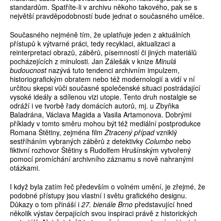
standardům. Spatříte-li v archivu někoho takového, pak se s
největší pravděpodobností bude jednat o současného umělce.
Současného nejméně tím, že uplatňuje jeden z aktuálních
přístupů k výtvarné práci, tedy recyklaci, aktualizaci a
reinterpretaci obrazů, záběrů, písemností či jiných materiálů
pocházejících z minulosti. Jan Zálešák v knize
Minulá
budoucnost
nazývá tuto tendenci archivním impulzem,
historiografickým obratem nebo též modernologií a vidí v ní
určitou skepsi vůči současné společenské situaci postrádající
vysoké ideály a sdílenou vizi utopie. Tento druh nostalgie se
odráží i ve tvorbě řady domácích autorů, mj. u Zbyňka
Baladrána, Václava Magida a Vasila Artamonova. Dobrými
příklady v tomto směru mohou být též mediální postprodukce
Romana Štětiny, zejména film
Ztracený případ
vzniklý
sestříháním vybraných záběrů z detektivky
Columbo
nebo
fiktivní rozhovor Štětiny s Rudolfem Hrušínským vytvořený
pomocí promíchání archivního záznamu s nově nahranými
otázkami.
I když byla zatím řeč především o volném umění, je zřejmé, že
podobné přístupy jsou vlastní i světu grafického designu.
Důkazy o tom přináší i
27. bienále Brno
představující hned
několik výstav čerpajících svou inspiraci právě z historických