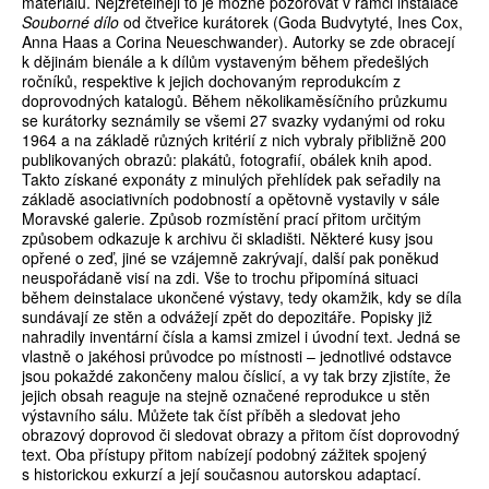
materiálů. Nejzřetelněji to je možné pozorovat v rámci instalace
Souborné dílo
od čtveřice kurátorek (Goda Budvytyté, Ines Cox,
Anna Haas a Corina Neueschwander). Autorky se zde obracejí
k dějinám bienále a k dílům vystaveným během předešlých
ročníků, respektive k jejich dochovaným reprodukcím z
doprovodných katalogů. Během několikaměsíčního průzkumu
se kurátorky seznámily se všemi 27 svazky vydanými od roku
1964 a na základě různých kritérií z nich vybraly přibližně 200
publikovaných obrazů: plakátů, fotografií, obálek knih apod.
Takto získané exponáty z minulých přehlídek pak seřadily na
základě asociativních podobností a opětovně vystavily v sále
Moravské galerie. Způsob rozmístění prací přitom určitým
způsobem odkazuje k archivu či skladišti. Některé kusy jsou
opřené o zeď, jiné se vzájemně zakrývají, další pak poněkud
neuspořádaně visí na zdi. Vše to trochu připomíná situaci
během deinstalace ukončené výstavy, tedy okamžik, kdy se díla
sundávají ze stěn a odvážejí zpět do depozitáře. Popisky již
nahradily inventární čísla a kamsi zmizel i úvodní text. Jedná se
vlastně o jakéhosi průvodce po místnosti – jednotlivé odstavce
jsou pokaždé zakončeny malou číslicí, a vy tak brzy zjistíte, že
jejich obsah reaguje na stejně označené reprodukce u stěn
výstavního sálu. Můžete tak číst příběh a sledovat jeho
obrazový doprovod či sledovat obrazy a přitom číst doprovodný
text. Oba přístupy přitom nabízejí podobný zážitek spojený
s historickou exkurzí a její současnou autorskou adaptací.