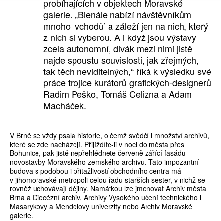
probíhajících v objektech Moravské
galerie. „Bienále nabízí návštěvníkům
mnoho ‘vchodů’ a záleží jen na nich, který
z nich si vyberou. A i když jsou výstavy
zcela autonomní, divák mezi nimi jistě
najde spoustu souvislosti, jak zřejmých,
tak těch neviditelných,“ říká k výsledku své
práce trojice kurátorů grafických-designerů
Radim Peško, Tomáš Celizna a Adam
Macháček.
V Brně se vždy psala historie, o čemž svědčí i množství archivů,
které se zde nacházejí. Přijíždíte-li v noci do města přes
Bohunice, pak jistě nepřehlédnete červeně zářící fasádu
novostavby Moravského zemského archivu. Tato impozantní
budova s podobou i přitažlivostí obchodního centra má
v jihomoravské metropoli celou řadu starších sester, v nichž se
rovněž uchovávají dějiny. Namátkou lze jmenovat Archiv města
Brna a Diecézní archiv, Archivy Vysokého učení technického i
Masarykovy a Mendelovy univerzity nebo Archiv Moravské
galerie.