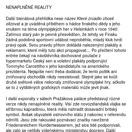
NENAPLNĚNÉ REALITY
Další bienálová přehlídka nese název
Které zrcadlo chceš
olizovat
a je uváděná příběhem o hádce finského dědy s jeho
vnukem na téma olympijských her v Helsinkách v roce 1940:
Zatímco starý pán je pevně přesvědčen, že tehdy ve Finsku
žádná podobná sportovní událost neproběhla, mladý kluk tvrdí
pravý opak. Svou pravdu přitom dokládá nalezenými plakáty a
reklamami, které měly tuto akci propagovat… Po přečtení tohoto
entrée čekají na návštěvníka dochované poutače z
hypermarketu Český sen a volební plakáty podporující
Tommyho Carcettiho v jeho kandidatuře na amerického
prezidenta. Nejspíše není třeba dodávat, že tento politik ani
zmiňovaný obchoďák nikdy neexistovali. Stejně jako se kvůli
druhé světové válce nekonaly zmiňované olympijské hry, ačkoliv
se to z vytištěných grafických materiálů může jevit jinak.
I další exponáty v sálech Pražákova paláce představují různé
verze nikdy nenaplněné reality. Visí zde novozélandská vlajka se
stříbrnou kapradinou, která měla nahradit dosavadní britský
symbol. Avšak obyvatelé ostrovního státu ji nakonec v referendu
odmítli. Jsou zde rakouské poznávací značky navržené
Friedensreichem Hundertwasserem, jež sice lidé podporovali,
ale zato se nelíbily vídeňskému ministerstvu dopravy. Další