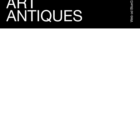
Web od BlueGhost