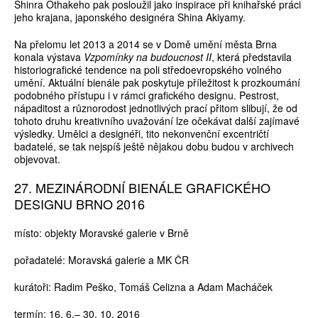
Shinra Othakeho pak posloužil jako inspirace při knihařské práci
jeho krajana, japonského designéra Shina Akiyamy.
Na přelomu let 2013 a 2014 se v Domě umění města Brna
konala výstava
Vzpomínky na budoucnost II
, která představila
historiografické tendence na poli středoevropského volného
umění. Aktuální bienále pak poskytuje příležitost k prozkoumání
podobného přístupu i v rámci grafického designu. Pestrost,
nápaditost a různorodost jednotlivých prací přitom slibují, že od
tohoto druhu kreativního uvažování lze očekávat další zajímavé
výsledky. Umělci a designéři, tito nekonvenční excentričtí
badatelé, se tak nejspíš ještě nějakou dobu budou v archivech
objevovat.
27. MEZINÁRODNÍ BIENÁLE GRAFICKÉHO
DESIGNU BRNO 2016
místo: objekty Moravské galerie v Brně
pořadatelé: Moravská galerie a MK ČR
kurátoři: Radim Peško, Tomáš Celizna a Adam Macháček
termín: 16. 6.– 30. 10. 2016