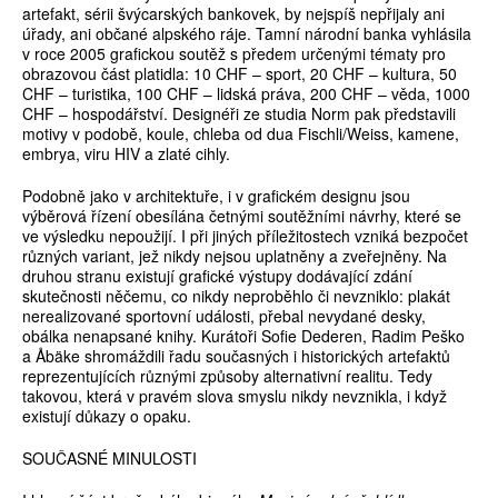
artefakt, sérii švýcarských bankovek, by nejspíš nepřijaly ani
úřady, ani občané alpského ráje. Tamní národní banka vyhlásila
v roce 2005 grafickou soutěž s předem určenými tématy pro
obrazovou část platidla: 10 CHF – sport, 20 CHF – kultura, 50
CHF – turistika, 100 CHF – lidská práva, 200 CHF – věda, 1000
CHF – hospodářství. Designéři ze studia Norm pak představili
motivy v podobě, koule, chleba od dua Fischli/Weiss, kamene,
embrya, viru HIV a zlaté cihly.
Podobně jako v architektuře, i v grafickém designu jsou
výběrová řízení obesílána četnými soutěžními návrhy, které se
ve výsledku nepoužijí. I při jiných příležitostech vzniká bezpočet
různých variant, jež nikdy nejsou uplatněny a zveřejněny. Na
druhou stranu existují grafické výstupy dodávající zdání
skutečnosti něčemu, co nikdy neproběhlo či nevzniklo: plakát
nerealizované sportovní události, přebal nevydané desky,
obálka nenapsané knihy. Kurátoři Sofie Dederen, Radim Peško
a Åbäke shromáždili řadu současných i historických artefaktů
reprezentujících různými způsoby alternativní realitu. Tedy
takovou, která v pravém slova smyslu nikdy nevznikla, i když
existují důkazy o opaku.
SOUČASNÉ MINULOSTI