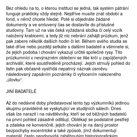
Bez ohledu na to, o kterou instituci se jedná, tak systém pátrání
funguje prakticky vždy stejně. Nejdříve musíte znát období a
fond, v němž chcete hledat. Poté si objednáte žádané
dokumenty a ve smluvený čas se dostavíte do příslušné
studovny. Tam už na vás čeká vyžádaná složka či celý vozík
naložený krabicemi, a tedy již nic nebrání zahájit průzkum, jenž
pak zabere několik dalších hodin či let. Během svého studia se
také dříve nebo později setkáte s dalšími badateli a všimnete si,
že jejich podoba i chování vykazují určité společné rysy. Tito
průzkumníci v nevýrazném oblečení se tiše krčí u zapůjčených
archiválií, které soustředěně procházejí. Jejich strnulý pohled do
listin pak občasně vystřídá nepatrný náznak úsměvu
následovaný zapsáním poznámky či vyfocením nalezeného
„úlovku“.
JINÍ BADATELÉ
Až do nedávné doby představoval tento typ výzkumníků jedinou
skupinu pravidelně se vyskytující ve studijních sálech. Dnes
však lze narazit i na návštěvníky, kteří se od běžných badatelů
na první pohled zásadně odlišují. Oblékají se podstatně pestřeji
a zdaleka ne konvenčně, jejich chování je na daný prostor
bezpochyby excentrické a také způsob, jímž dokumentují
materiál, často neodpovídá zaběhnutým historiografickým