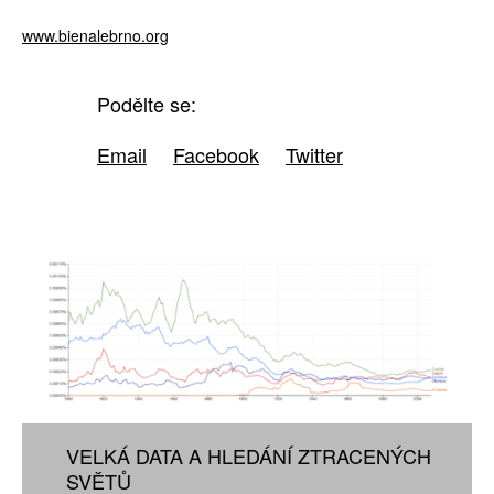
www.bienalebrno.org
Podělte se:
Email
Facebook
Twitter
VELKÁ DATA A HLEDÁNÍ ZTRACENÝCH
SVĚTŮ