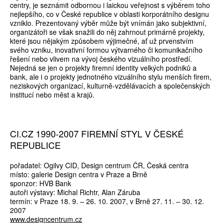
centry, je seznámit odbornou i laickou veřejnost s výběrem toho
nejlepšího, co v České republice v oblasti korporátního designu
vzniklo. Prezentovaný výběr může být vnímán jako subjektivní,
organizátoři se však snažili do něj zahrnout primárně projekty,
které jsou nějakým způsobem výjimečné, ať už prvenstvím
svého vzniku, inovativní formou výtvarného či komunikačního
řešení nebo vlivem na vývoj českého vizuálního prostředí.
Nejedná se jen o projekty firemní identity velkých podniků a
bank, ale i o projekty jednotného vizuálního stylu menších firem,
neziskových organizací, kulturně-vzdělávacích a společenských
institucí nebo měst a krajů.
CI.CZ 1990-2007 FIREMNÍ STYL V ČESKÉ
REPUBLICE
pořadatel: Ogilvy CID, Design centrum ČR, Česká centra
místo: galerie Design centra v Praze a Brně
sponzor: HVB Bank
autoři výstavy: Michal Richtr, Alan Záruba
termín: v Praze 18. 9. – 26. 10. 2007, v Brně 27. 11. – 30. 12.
2007
www.designcentrum.cz