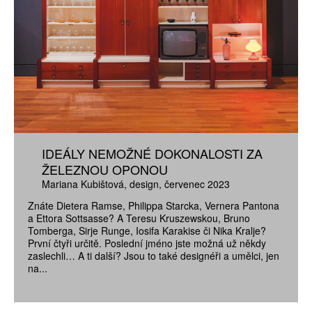
IDEÁLY NEMOŽNÉ DOKONALOSTI ZA
ŽELEZNOU OPONOU
Mariana Kubištová
design
červenec 2023
Znáte Dietera Ramse, Philippa Starcka, Vernera Pantona
a Ettora Sottsasse? A Teresu Kruszewskou, Bruno
Tomberga, Sirje Runge, Iosifa Karakise či Nika Kralje?
První čtyři určitě. Poslední jméno jste možná už někdy
zaslechli… A ti další? Jsou to také designéři a umělci, jen
na...