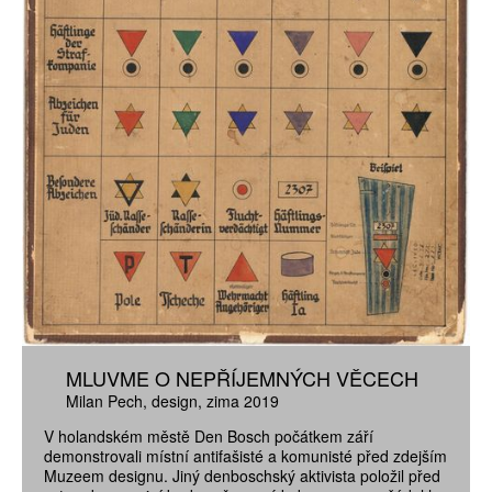
MLUVME O NEPŘÍJEMNÝCH VĚCECH
Milan Pech
design
zima 2019
V holandském městě Den Bosch počátkem září
demonstrovali místní antifašisté a komunisté před zdejším
Muzeem designu. Jiný denboschský aktivista položil před