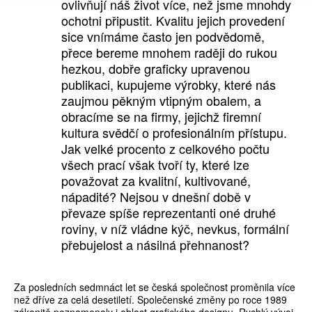
ovlivňují náš život více, než jsme mnohdy
ochotni připustit. Kvalitu jejich provedení
sice vnímáme často jen podvědomě,
přece bereme mnohem raději do rukou
hezkou, dobře graficky upravenou
publikaci, kupujeme výrobky, které nás
zaujmou pěkným vtipným obalem, a
obracíme se na firmy, jejichž firemní
kultura svědčí o profesionálním přístupu.
Jak velké procento z celkového počtu
všech prací však tvoří ty, které lze
považovat za kvalitní, kultivované,
nápadité? Nejsou v dnešní době v
převaze spíše reprezentanti oné druhé
roviny, v níž vládne kýč, nevkus, formální
přebujelost a násilná přehnanost?
Za posledních sedmnáct let se česká společnost proměnila více
než dříve za celá desetiletí. Společenské změny po roce 1989