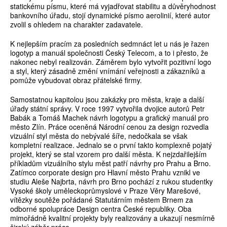
statickému písmu, které má vyjadřovat stabilitu a důvěryhodnost
bankovního úřadu, stojí dynamické písmo aerolinií, které autor
zvolil s ohledem na charakter zadavatele.
K nejlepším pracím za posledních sedmnáct let u nás je řazen
logotyp a manuál společnosti Český Telecom, a to i přesto, že
nakonec nebyl realizován. Záměrem bylo vytvořit pozitivní logo
a styl, který zásadně změní vnímání veřejnosti a zákazníků a
pomůže vybudovat obraz přátelské firmy.
Samostatnou kapitolou jsou zakázky pro města, kraje a další
úřady státní správy. V roce 1997 vytvořila dvojice autorů Petr
Babák a Tomáš Machek návrh logotypu a grafický manuál pro
město Zlín. Práce oceněná Národní cenou za design rozvedla
vizuální styl města do nebývalé šíře, nedočkala se však
kompletní realizace. Jednalo se o první takto komplexně pojatý
projekt, který se stal vzorem pro další města. K nejzdařilejším
příkladům vizuálního stylu měst patří návrhy pro Prahu a Brno.
Zatímco corporate design pro Hlavní město Prahu vznikl ve
studiu Aleše Najbrta, návrh pro Brno pochází z rukou studentky
Vysoké školy uměleckoprůmyslové v Praze Věry Marešové,
vítězky soutěže pořádané Statutárním městem Brnem za
odborné spolupráce Design centra České republiky. Oba
mimořádně kvalitní projekty byly realizovány a ukazují nesmírně