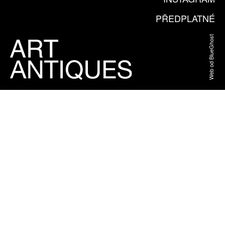
PŘEDPLATNÉ
Web od BlueGhost