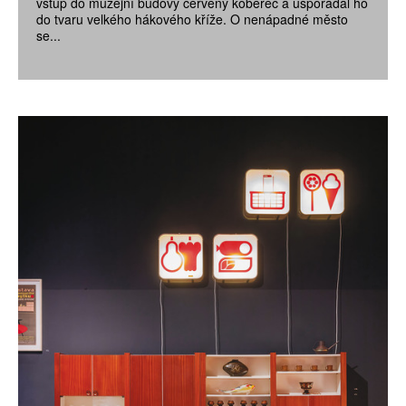
vstup do muzejní budovy červený koberec a uspořádal ho
do tvaru velkého hákového kříže. O nenápadné město
se...