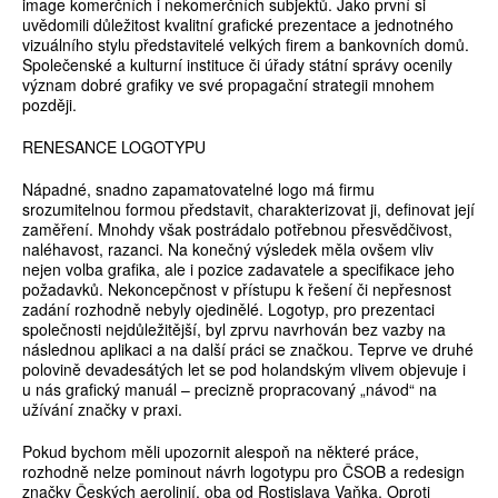
image komerčních i nekomerčních subjektů. Jako první si
uvědomili důležitost kvalitní grafické prezentace a jednotného
vizuálního stylu představitelé velkých firem a bankovních domů.
Společenské a kulturní instituce či úřady státní správy ocenily
význam dobré grafiky ve své propagační strategii mnohem
později.
RENESANCE LOGOTYPU
Nápadné, snadno zapamatovatelné logo má firmu
srozumitelnou formou představit, charakterizovat ji, definovat její
zaměření. Mnohdy však postrádalo potřebnou přesvědčivost,
naléhavost, razanci. Na konečný výsledek měla ovšem vliv
nejen volba grafika, ale i pozice zadavatele a specifikace jeho
požadavků. Nekoncepčnost v přístupu k řešení či nepřesnost
zadání rozhodně nebyly ojedinělé. Logotyp, pro prezentaci
společnosti nejdůležitější, byl zprvu navrhován bez vazby na
následnou aplikaci a na další práci se značkou. Teprve ve druhé
polovině devadesátých let se pod holandským vlivem objevuje i
u nás grafický manuál – precizně propracovaný „návod“ na
užívání značky v praxi.
Pokud bychom měli upozornit alespoň na některé práce,
rozhodně nelze pominout návrh logotypu pro ČSOB a redesign
značky Českých aerolinií, oba od Rostislava Vaňka. Oproti