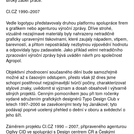
široký záběr práce.
CI.CZ 1990–2007
Vedle logotypu představovaly druhou platformu spolupráce firem
s grafikem nebo agenturou výroční zprávy. Dříve strohé,
vizuálně nezajímavé materiály byly nahrazeny netradičně
graficky upravenými tiskovinami, které zaujaly nápadem, vtipem,
barevností, a přitom nepostrádaly nezbytnou výpovědní hodnotu
a odpovídaly typu zadavatele. Jako příklad velmi netradičního
zpracování výroční zprávy bývá uváděn návrh pro společnost
Agropol.
Objektivní zhodnocení současného dění bude samozřejmě
možné až s časovým odstupem, přesto však již dnes jsme
schopni postihnout nejzajímavější tvůrčí počiny, charakterizovat
stylové znaky, uvědomit si význam a dosah obsahově i výtvarně
silných projektů. Cenným pomocníkem jsou při tom ročenky
vydané sdružením grafických designérů Typo Design Club v
letech 1997–2000 se zasvěcenými texty Ivy Janákové; tyto
podávají poprvé ucelený přehled o deění v oboru a svědectví o
jeho šíři.
Záměrem projektu CI.CZ 1990 – 2007, připraveného agenturou
Ogilvy CID ve spolupráci s Design centrem ČR a Českými