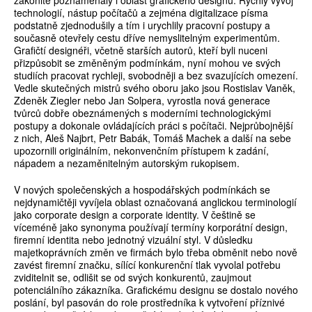
zákonitě poznamenaly i oblast grafického designu. Rychlý vývoj
technologií, nástup počítačů a zejména digitalizace písma
podstatně zjednodušily a tím i urychlily pracovní postupy a
současně otevřely cestu dříve nemyslitelným experimentům.
Grafičtí designéři, včetně starších autorů, kteří byli nuceni
přizpůsobit se změněným podmínkám, nyní mohou ve svých
studiích pracovat rychleji, svobodněji a bez svazujících omezení.
Vedle skutečných mistrů svého oboru jako jsou Rostislav Vaněk,
Zdeněk Ziegler nebo Jan Solpera, vyrostla nová generace
tvůrců dobře obeznámených s moderními technologickými
postupy a dokonale ovládajících práci s počítači. Nejprůbojnější
z nich, Aleš Najbrt, Petr Babák, Tomáš Machek a další na sebe
upozornili originálním, nekonvenčním přístupem k zadání,
nápadem a nezaměnitelným autorským rukopisem.
V nových společenských a hospodářských podmínkách se
nejdynamičtěji vyvíjela oblast označovaná anglickou terminologií
jako corporate design a corporate identity. V češtině se
víceméně jako synonyma používají termíny korporátní design,
firemní identita nebo jednotný vizuální styl. V důsledku
majetkoprávních změn ve firmách bylo třeba obměnit nebo nově
zavést firemní značku, sílící konkurenční tlak vyvolal potřebu
zviditelnit se, odlišit se od svých konkurentů, zaujmout
potenciálního zákazníka. Grafickému designu se dostalo nového
poslání, byl pasován do role prostředníka k vytvoření příznivé