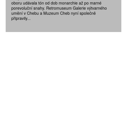
oboru udávala tón od dob monarchie až po marné
porevoluční snahy. Retromuseum Galerie výtvarného
umění v Chebu a Muzeum Cheb nyní společně
připravily...
ZÍSKEJTE
ROČNÍ PŘEDPLATNÉ
ZA 1100 KČ