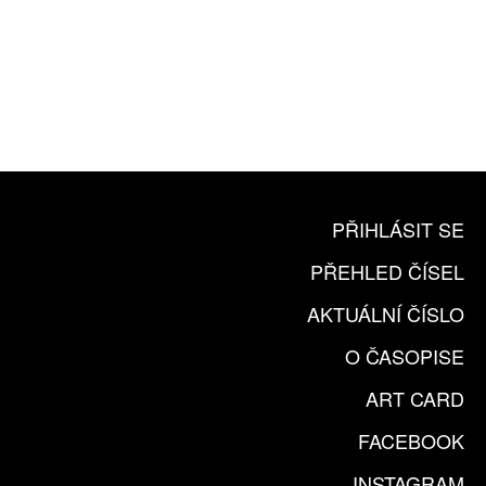
10 TIŠTĚNÝCH ČÍSEL
365 DNÍ ONLINE VERZE
ČLENSKÁ KARTA ARTCARD
KOUPIT PŘEDPLATNÉ
PŘIHLÁSIT SE
PŘEHLED ČÍSEL
AKTUÁLNÍ ČÍSLO
O ČASOPISE
ART CARD
FACEBOOK
INSTAGRAM