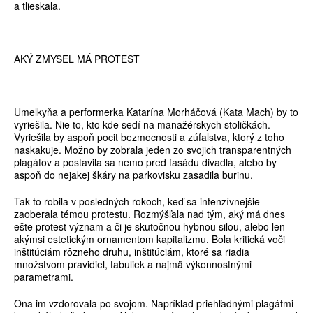
a tlieskala.
AKÝ ZMYSEL MÁ PROTEST
Umelkyňa a performerka Katarína Morháčová (Kata Mach) by to
vyriešila. Nie to, kto kde sedí na manažérskych stoličkách.
Vyriešila by aspoň pocit bezmocnosti a zúfalstva, ktorý z toho
naskakuje. Možno by zobrala jeden zo svojich transparentných
plagátov a postavila sa nemo pred fasádu divadla, alebo by
aspoň do nejakej škáry na parkovisku zasadila burinu.
Tak to robila v posledných rokoch, keď sa intenzívnejšie
zaoberala témou protestu. Rozmýšľala nad tým, aký má dnes
ešte protest význam a či je skutočnou hybnou silou, alebo len
akýmsi estetickým ornamentom kapitalizmu. Bola kritická voči
inštitúciám rôzneho druhu, inštitúciám, ktoré sa riadia
množstvom pravidiel, tabuliek a najmä výkonnostnými
parametrami.
Ona im vzdorovala po svojom. Napríklad priehľadnými plagátmi