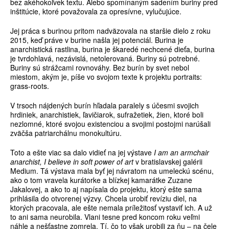
bez akéhokoľvek textu. Alebo spomínaným sadením buriny pred
inštitúcie, ktoré považovala za opresívne, vylučujúce.
Jej práca s burinou pritom nadväzovala na staršie dielo z roku
2015, keď práve v burine našla jej potenciál. Burina je
anarchistická rastlina, burina je škaredé nechcené dieťa, burina
je tvrdohlavá, nezávislá, netolerovaná. Buriny sú potrebné.
Buriny sú strážcami rovnováhy. Bez burín by svet nebol
miestom, akým je, píše vo svojom texte k projektu portraits:
grass-roots.
V trsoch nájdených burín hľadala paralely s účesmi svojich
hrdiniek, anarchistiek, ľavičiarok, sufražetiek, žien, ktoré boli
nezlomné, ktoré svojou existenciou a svojimi postojmi narúšali
zväčša patriarchálnu monokultúru.
Toto a ešte viac sa dalo vidieť na jej výstave
I am an armchair
anarchist, I believe in soft power of art
v bratislavskej galérii
Medium. Tá výstava mala byť jej návratom na umeleckú scénu,
ako o tom vravela kurátorke a blízkej kamarátke Zuzane
Jakalovej, a ako to aj napísala do projektu, ktorý ešte sama
prihlásila do otvorenej výzvy. Chcela urobiť revíziu diel, na
ktorých pracovala, ale ešte nemala príležitosť vystaviť ich. A už
to ani sama neurobila. Vlani tesne pred koncom roku veľmi
náhle a nešťastne zomrela. Tí, čo to však urobili za ňu – na čele