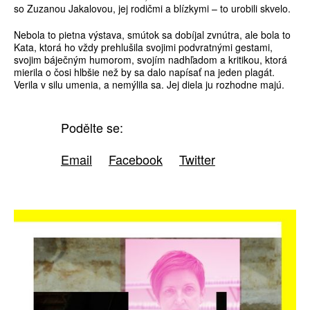
so Zuzanou Jakalovou, jej rodičmi a blízkymi – to urobili skvelo.
Nebola to pietna výstava, smútok sa dobíjal zvnútra, ale bola to
Kata, ktorá ho vždy prehlušila svojimi podvratnými gestami,
svojim báječným humorom, svojím nadhľadom a kritikou, ktorá
mierila o čosi hlbšie než by sa dalo napísať na jeden plagát.
Verila v silu umenia, a nemýlila sa. Jej diela ju rozhodne majú.
Podělte se:
Email
Facebook
Twitter