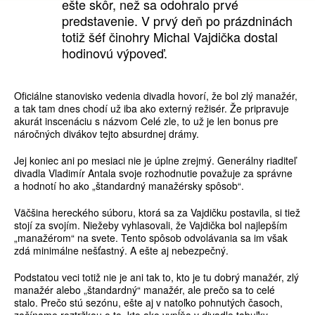
ešte skôr, než sa odohralo prvé
predstavenie. V prvý deň po prázdninách
totiž šéf činohry Michal Vajdička dostal
hodinovú výpoveď.
Oficiálne stanovisko vedenia divadla hovorí, že bol zlý manažér,
a tak tam dnes chodí už iba ako externý režisér. Že pripravuje
akurát inscenáciu s názvom Celé zle, to už je len bonus pre
náročných divákov tejto absurdnej drámy.
Jej koniec ani po mesiaci nie je úplne zrejmý. Generálny riaditeľ
divadla Vladimír Antala svoje rozhodnutie považuje za správne
a hodnotí ho ako „štandardný manažérsky spôsob“.
Väčšina hereckého súboru, ktorá sa za Vajdičku postavila, si tiež
stojí za svojím. Niežeby vyhlasovali, že Vajdička bol najlepším
„manažérom“ na svete. Tento spôsob odvolávania sa im však
zdá minimálne nešťastný. A ešte aj nebezpečný.
Podstatou veci totiž nie je ani tak to, kto je tu dobrý manažér, zlý
manažér alebo „štandardný“ manažér, ale prečo sa to celé
stalo. Prečo stú sezónu, ešte aj v natoľko pohnutých časoch,