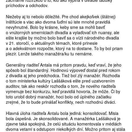
začíname roztržkou o to, kto ako vypĺňa v divadle tabuľky
príchodov a odchodov.
Niežeby aj to nebolo dôležité. Pre chod akejkoľvek (štátnej)
inštitúcie s viac ako dvoma ľuďmi sú iste mnohé pravidlá
nevyhnutné. Bolo by krásne, keby sme sa mohli baviť
o vnútorných smerniciach divadla a vylaďovať ich nuansy, ale
ešte krajšie by možno bolo baviť sa o vízii národného divadla
v 21. storočí, o aktuálnych témach, ktoré prinesie
a o adekvátnom rozpočte, ktorý na to dostane. To by bol priam
plezír. Lenže takého manažéra/ku tu nemáme.
Generálny riaditeľ Antala má pritom pravdu, keď vraví, že jeho
spôsob bol štandardný. Hodinovú výpoveď dostal pred rokom
z divadla aj jeho predchodca. Tiež bol zlý manažér. Rozhodla
o tom ministerka kultúry Laššáková ešte pred uzatvorením
auditov, tak ako neskôr rozhodla o tom, že nového riaditeľa
vymenuje bez konkurzu, keď pravidlá hovoria, že môže. Či by
toto urobil dobrý manažér, hoci bolo od úplného začiatku
zrejmé, že to bude prinášať konflikty, nech rozhodnú diváci.
Hlavná úloha riaditeľa Antalu bola jediná: konsolidovať. Misia
bola úspešná. Je skonsolidované. A manažérka Laššáková je
zjavne taká spokojná, že celú situáciu komentovala v médiách
dvoma vetami s odstupom niekoľkých dní. Možno pritom aj stála