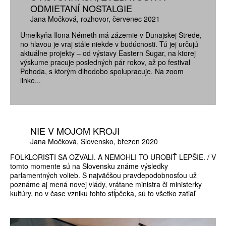
ODMIETANÍ NOSTALGIE
Jana Močková
rozhovor
červenec 2021
Umelkyňa Ilona Németh má zázemie v Dunajskej Strede,
no hlavou je vraj stále niekde v budúcnosti. Tú jej určujú
aktuálne projekty – od výstavy Eastern Sugar, na ktorej
výskume pracuje posledných pár rokov, až po festival
Pohoda, s ktorým dlhodobo spolupracuje. Na zoom
linke...
NIE V MOJOM KROJI
Jana Močková
Slovensko
březen 2020
FOLKLORISTI SA OZVALI. A NEMOHLI TO UROBIŤ LEPŠIE. / V
tomto momente sú na Slovensku známe výsledky
parlamentných volieb. S najväčšou pravdepodobnosťou už
poznáme aj mená novej vlády, vrátane ministra či ministerky
kultúry, no v čase vzniku tohto stĺpčeka, sú to všetko zatiaľ