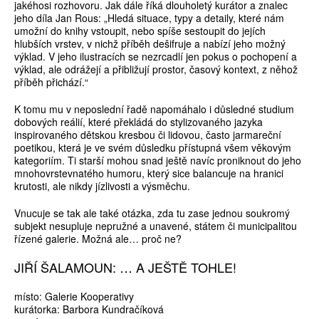
jakéhosi rozhovoru. Jak dále říká dlouholetý kurátor a znalec
jeho díla Jan Rous: „Hledá situace, typy a detaily, které nám
umožní do knihy vstoupit, nebo spíše sestoupit do jejích
hlubších vrstev, v nichž příběh dešifruje a nabízí jeho možný
výklad. V jeho ilustracích se nezrcadlí jen pokus o pochopení a
výklad, ale odrážejí a přibližují prostor, časový kontext, z něhož
příběh přichází.“
K tomu mu v neposlední řadě napomáhalo i důsledné studium
dobových reálií, které překládá do stylizovaného jazyka
inspirovaného dětskou kresbou či lidovou, často jarmareční
poetikou, která je ve svém důsledku přístupná všem věkovým
kategoriím. Ti starší mohou snad ještě navíc proniknout do jeho
mnohovrstevnatého humoru, který sice balancuje na hranici
krutosti, ale nikdy jízlivosti a výsměchu.
Vnucuje se tak ale také otázka, zda tu zase jednou soukromý
subjekt nesupluje nepružné a unavené, státem či municipalitou
řízené galerie. Možná ale… proč ne?
JIŘÍ ŠALAMOUN: … A JEŠTĚ TOHLE!
místo: Galerie Kooperativy
kurátorka: Barbora Kundračíková