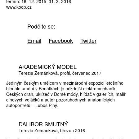
termín: 16. 12. 2015–31. 3. 2016
www.koop.cz
Podělte se:
Email
Facebook
Twitter
AKADEMICKÝ MODEL
Terezie Zemánková
profil
červenec 2017
Jediným českým umělcem v mezinárodní expozici letošního
bienále umění v Benátkách je někdejší elektromechanik
Českých drah, uklízeč v Domě módy, hlídač v galeriích, malíř
cínových vojáčků a autor pozoruhodných anatomických
autoportrétů – Luboš Plný.
DALIBOR SMUTNÝ
Terezie Zemánková
březen 2016