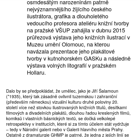
osmdesátým narozeninám patrně
nejvýznamnějšího žijícího českého
ilustrátora, grafika a dlouholetého
vedoucího profesora ateliéru knižní tvorby
na pražské VŠUP zahájila v dubnu 2015
průřezová výstava jeho knižních ilustrací v
Muzeu umění Olomouc, na kterou
navázala prezentace jeho plakátové
tvorby v kutnohorském GASKu a následně
výstava volných litografií v pražském
Hollaru.
Dalo by se předpokládat, že umělec, jako je Jiří Šalamoun
(*1935), který tak zásadně ovlivnil tuzemskou i zahraniční
(především německou) vizuální kulturu druhé poloviny 20.
století více než stovkou ilustrovaných knižních titulů, desítkami
filmových a divadelních plakátů, dlouhou řadou kreslených filmů,
komiksů i vlastních básnických textů, se dočká velkolepé
retrospektivy v institucích, které si za tímto účelem stát vydržuje
– tedy v Národní galerii nebo v Galerii hlavního města Prahy.
Ostatně z dramaturgie GHMP je patrné, že jedna z jejích linií se