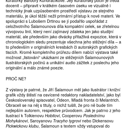
kurátorky Barbory Kundračíkové. Její kurátorský počin je třeba
docenit – připravit v krátkém časovém úseku ve vizuálně i
technicky jinak uzpůsobeném prostředí výstavu ze stejného
materiálu, je úkol těžší nežli primární přístup k nové materii. Ve
spolupráci s Lubošem Drtinou se jí podařilo uspořádat z
celoživotního Šalamounova díla kompaktní celek, se zřetelnou
vývojovou linií, který není zajímavý zdaleka jen jako studijní
materiál, ale především jako divácky přitažlivá expozice, která v
chronologickém sledu prezentuje všechna jeho stěžejní díla – a
to především v originálních kresbách či autorských grafických
tiscích. Kromě kompletního průřezu dílem nabízí výstava také
možnost „listování“ ukázkami ze stěžejních Šalamounových
ilustrátorských počinů a unikátní audio zážitek z poslechu jeho
originální a málo známé poezie.
PROČ NE?
Z výstavy je patrné, že Jiří Šalamoun měl jako ilustrátor i knižní
grafik vždy štěstí na osvícené redaktory nakladatelství, jako byl
Československý spisovatel, Odeon, Mladá fronta či Melantrich.
Obraceli se na něj s tituly, o nichž tušili, že pro ně bude tím
nejlepším autorem, respektive průvodcem. Jak je patrno z jeho
ilustrací k Tolkienovu
Hobitovi
, Cooperovu
Poslednímu
Mohykánovi
, Saroyanovu
Tracyho tygrovi
nebo Dickensovu
Pickwickovu klubu
, Šalamoun s textem vždy vstupoval do