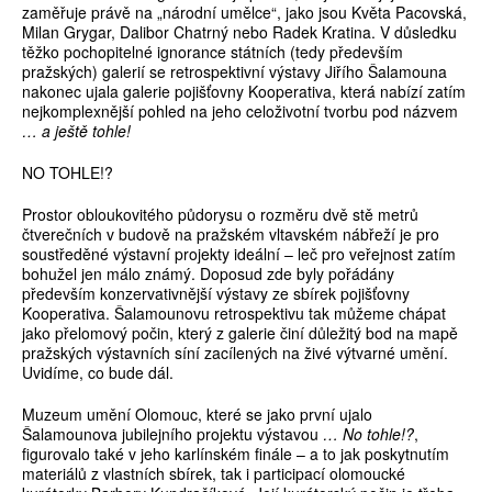
zaměřuje právě na „národní umělce“, jako jsou Květa Pacovská,
Milan Grygar, Dalibor Chatrný nebo Radek Kratina. V důsledku
těžko pochopitelné ignorance státních (tedy především
pražských) galerií se retrospektivní výstavy Jiřího Šalamouna
nakonec ujala galerie pojišťovny Kooperativa, která nabízí zatím
nejkomplexnější pohled na jeho celoživotní tvorbu pod názvem
… a ještě tohle!
NO TOHLE!?
Prostor obloukovitého půdorysu o rozměru dvě stě metrů
čtverečních v budově na pražském vltavském nábřeží je pro
soustředěné výstavní projekty ideální – leč pro veřejnost zatím
bohužel jen málo známý. Doposud zde byly pořádány
především konzervativnější výstavy ze sbírek pojišťovny
Kooperativa. Šalamounovu retrospektivu tak můžeme chápat
jako přelomový počin, který z galerie činí důležitý bod na mapě
pražských výstavních síní zacílených na živé výtvarné umění.
Uvidíme, co bude dál.
Muzeum umění Olomouc, které se jako první ujalo
Šalamounova jubilejního projektu výstavou
… No tohle!?
,
figurovalo také v jeho karlínském finále – a to jak poskytnutím
materiálů z vlastních sbírek, tak i participací olomoucké