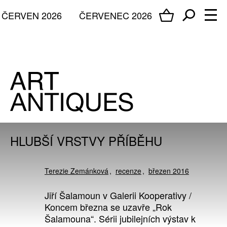
ČERVEN 2026
ČERVENEC 2026
HLUBŠÍ VRSTVY PŘÍBĚHU
Terezie Zemánková
recenze
březen 2016
Jiří Šalamoun v Galerii Kooperativy /
Koncem března se uzavře „Rok
Šalamouna“. Sérii jubilejních výstav k