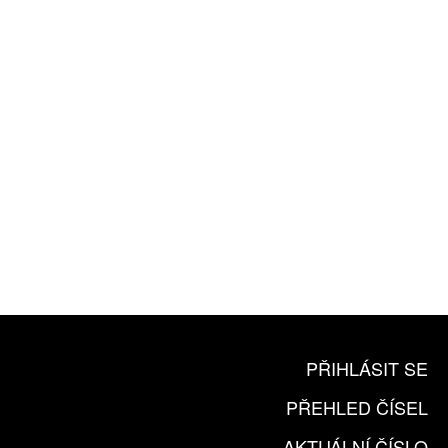
ROČNÍ PŘEDPLATNÉ
ZA 1100 KČ
10 TIŠTĚNÝCH ČÍSEL
365 DNÍ ONLINE VERZE
ČLENSKÁ KARTA ARTCARD
KOUPIT PŘEDPLATNÉ
PŘIHLÁSIT SE
PŘEHLED ČÍSEL
AKTUÁLNÍ ČÍSLO