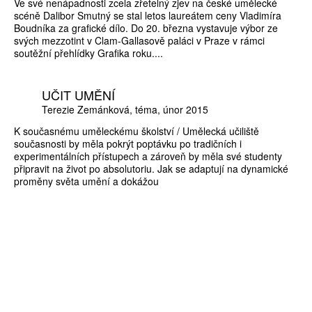
Ve své nenápadnosti zcela zřetelný zjev na české umělecké
scéně Dalibor Smutný se stal letos laureátem ceny Vladimíra
Boudníka za grafické dílo. Do 20. března vystavuje výbor ze
svých mezzotint v Clam-Gallasově paláci v Praze v rámci
soutěžní přehlídky Grafika roku....
UČIT UMĚNÍ
Terezie Zemánková
téma
únor 2015
K současnému uměleckému školství / Umělecká učiliště
současnosti by měla pokrýt poptávku po tradičních i
experimentálních přístupech a zároveň by měla své studenty
připravit na život po absolutoriu. Jak se adaptují na dynamické
proměny světa umění a dokážou
ZÍSKEJTE