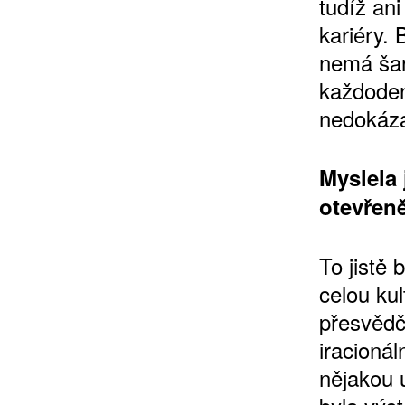
tudíž ani
kariéry.
nemá šan
každoden
nedokáza
Myslela 
otevřen
To jistě 
celou ku
přesvědči
iracioná
nějakou 