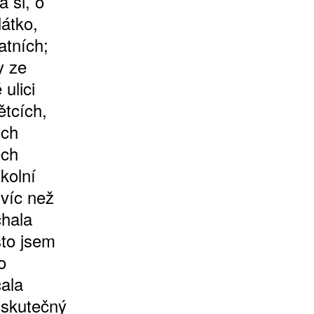
a si, o
átko,
atních;
y ze
ulici
ětcích,
ich
ěch
kolní
 víc než
chala
sto jsem
o
čala
 skutečný