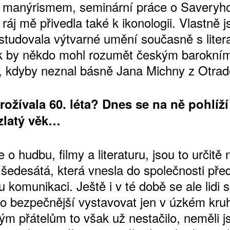
 manýrismem, seminární práce o Saveryh
ráj mě přivedla také k ikonologii. Vlastně 
studovala výtvarné umění současně s litera
k by někdo mohl rozumět českým barokní
 kdyby neznal básně Jana Michny z Otrad
prožívala 60. léta? Dnes se na ně pohlíž
zlatý věk…
 o hudbu, filmy a literaturu, jsou to určitě 
 šedesátá, která vnesla do společnosti př
 komunikaci. Ještě i v té době se ale lidi 
ylo bezpečnější vystavovat jen v úzkém kruh
m přátelům to však už nestačilo, neměli j