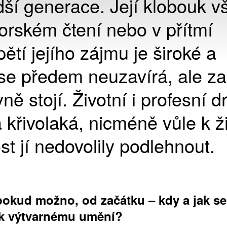
dší generace. Její klobouk v
orském čtení nebo v přítmí
ětí jejího zájmu je široké a
se předem neuzavírá, ale za
ně stojí. Životní i profesní d
 křivolaká, nicméně vůle k ž
t jí nedovolily podlehnout.
pokud možno, od začátku – kdy a jak se
 k výtvarnému umění?