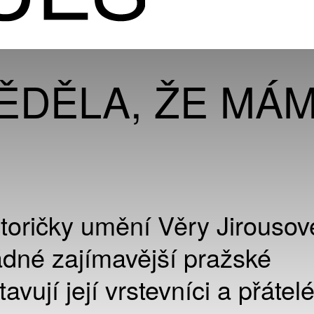
ĚDĚLA, ŽE MÁ
toričky umění Věry Jirousov
dné zajímavější pražské
avují její vrstevníci a přátelé