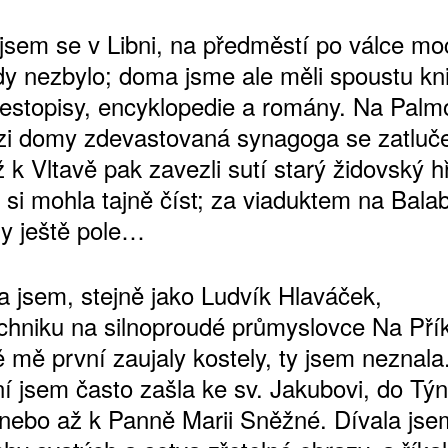
 jsem se v Libni, na předměstí po válce mo
ody nezbylo; doma jsme ale měli spoustu kni
, cestopisy, encyklopedie a romány. Na Pal
zi domy zdevastovaná synagoga se zatluč
ž k Vltavě pak zavezli sutí starý židovský hř
 si mohla tajně číst; za viaduktem na Bala
dy ještě pole…
a jsem, stejně jako Ludvík Hlaváček,
echniku na silnoproudé průmyslovce Na Pří
 mě první zaujaly kostely, ty jsem neznala
í jsem často zašla ke sv. Jakubovi, do Tý
nebo až k Panně Marii Sněžné. Dívala jse