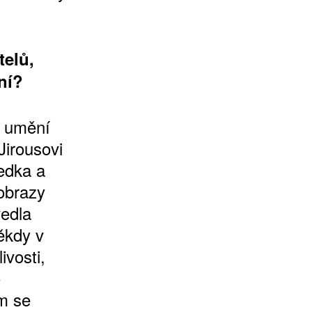
telů,
ní?
a umění
Jirousovi
edka a
obrazy
edla
ěkdy v
ivosti,
o
m se