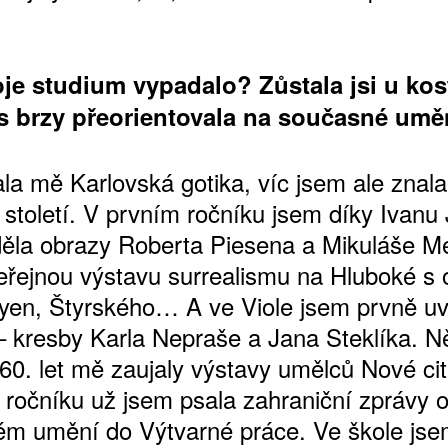
oje studium vypadalo? Zůstala jsi u kos
ŠTĚNÝCH ČÍSEL
s brzy přeorientovala na současné umě
 ONLINE VERZE
ARTA ARTCARD
ala mě Karlovská gotika, víc jsem ale znal
 století. V prvním ročníku jsem díky Ivanu 
děla obrazy Roberta Piesena a Mikuláše M
eřejnou výstavu surrealismu na Hluboké s 
yen, Štyrského… A ve Viole jsem prvně uv
– kresby Karla Nepraše a Jana Steklíka. N
60. let mě zaujaly výstavy umělců Nové citl
m ročníku už jsem psala zahraniční zprávy 
m umění do Výtvarné práce. Ve škole jse