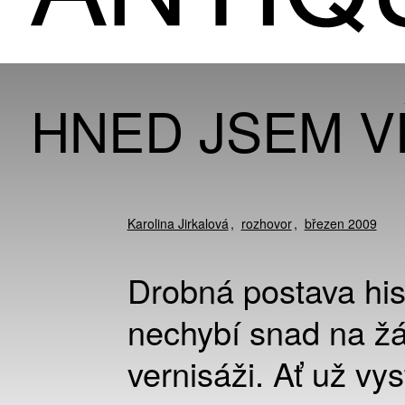
HNED JSEM V
Karolina Jirkalová
rozhovor
březen 2009
Drobná postava his
nechybí snad na žá
vernisáži. Ať už vyst