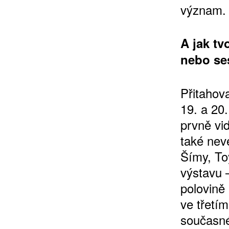
význam.
A jak tv
10 TI
nebo se
365 DNÍ
ČLENSKÁ K
Přitahov
19. a 20.
KOUPIT PŘEDPLATNÉ
prvně vi
také nev
Šímy, To
výstavu 
polovině 
ve třetí
současné