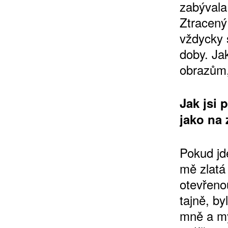
zabývala
Ztracený 
vždycky 
doby. Ja
obrazům,
Jak jsi 
jako na 
Pokud jde
mě zlatá
otevřenou
tajně, b
mně a mý