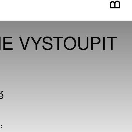
ME VYSTOUPIT
é
,