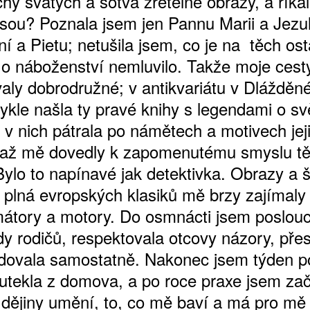
hy svatých a sotva zřetelné obrazy, a říkal
jsou? Poznala jsem jen Pannu Marii a Jezul
í a Pietu; netušila jsem, co je na těch ost
 o náboženství nemluvilo. Takže moje cest
aly dobrodružné; v antikvariátu v Dlážděné 
ykle našla ty pravé knihy s legendami o sv
 v nich pátrala po námětech a motivech jej
 až mě dovedly k zapomenutému smyslu t
Bylo to napínavé jak detektivka. Obrazy a š
ATNÉ
 plná evropských klasiků mě brzy zajímaly
mátory a motory. Do osmnácti jsem poslou
dy rodičů, respektovala otcovy názory, pře
dovala samostatně. Nakonec jsem týden p
 utekla z domova, a po roce praxe jsem za
 dějiny umění, to, co mě baví a má pro mě