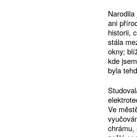
Narodila
ani přír
historii
stála me
okny; blí
kde jsem
byla teh
Studoval
elektrot
Ve městě
vyučován
chrámu, 