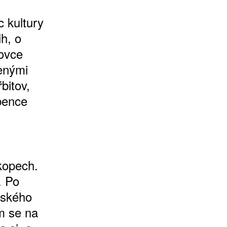
c kultury
h, o
movce
enými
bitov,
bence
kopech.
. Po
nského
m se na