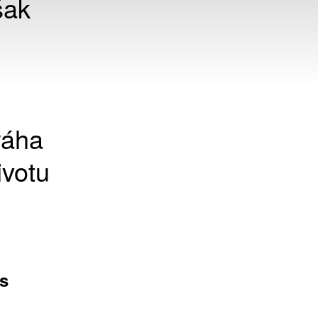
šak
ráha
ivotu
s