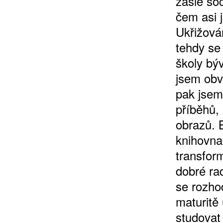
zašlé soc
čem asi 
Ukřižován
tehdy se
školy býv
jsem obv
pak jsem
ZÍSKEJTE
příběhů,
obrazů. 
ROČNÍ PŘEDPL
knihovna
transfor
ZA 1100 KČ
dobré ra
se rozho
maturitě
studovat