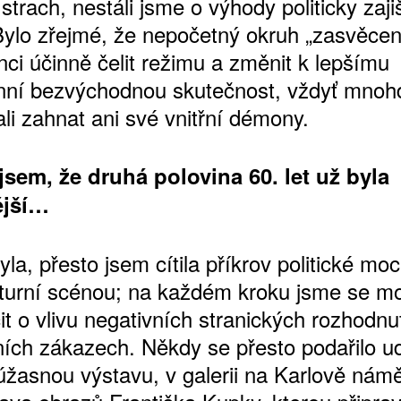
 strach, nestáli jsme o výhody politicky zaj
 Bylo zřejmé, že nepočetný okruh „zasvěce
ci účinně čelit režimu a změnit k lepšímu
ní bezvýchodnou skutečnost, vždyť mnoh
li zahnat ani své vnitřní démony.
jsem, že druhá polovina 60. let už byla
ější…
byla, přesto jsem cítila příkrov politické mo
lturní scénou; na každém kroku jsme se mo
t o vlivu negativních stranických rozhodnu
lních zákazech. Někdy se přesto podařilo u
úžasnou výstavu, v galerii na Karlově námě