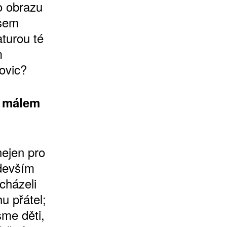
o obrazu
jsem
turou té
m
ovic?
í málem
nejen pro
edevším
scházeli
u přátel;
sme děti,