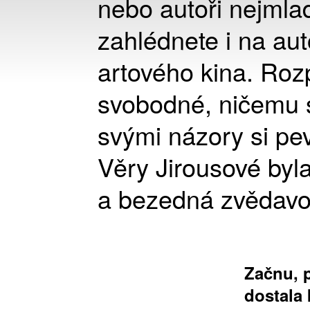
nebo autoři nejmla
zahlédnete i na aut
artového kina. Rozp
svobodné, ničemu 
svými názory si pev
Věry Jirousové byla
a bezedná zvědavos
Začnu, 
dostala