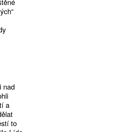
ištěné
ných“
dy
ci nad
hli
tí a
dělat
stí to