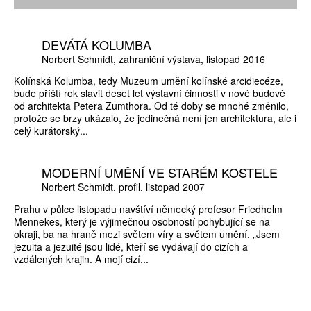
DEVÁTÁ KOLUMBA
Norbert Schmidt
zahraniční výstava
listopad 2016
Kolínská Kolumba, tedy Muzeum umění kolínské arcidiecéze,
bude příští rok slavit deset let výstavní činnosti v nové budově
od architekta Petera Zumthora. Od té doby se mnohé změnilo,
protože se brzy ukázalo, že jedinečná není jen architektura, ale i
celý kurátorský...
MODERNÍ UMĚNÍ VE STARÉM KOSTELE
Norbert Schmidt
profil
listopad 2007
Prahu v půlce listopadu navštíví německý profesor Friedhelm
Mennekes, který je výjimečnou osobností pohybující se na
okraji, ba na hraně mezi světem víry a světem umění. „Jsem
jezuita a jezuité jsou lidé, kteří se vydávají do cizích a
vzdálených krajin. A mojí cizí...