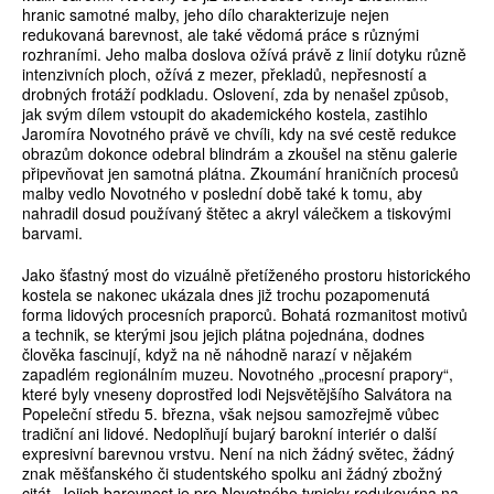
hranic samotné malby, jeho dílo charakterizuje nejen
redukovaná barevnost, ale také vědomá práce s různými
rozhraními. Jeho malba doslova ožívá právě z linií dotyku různě
intenzivních ploch, ožívá z mezer, překladů, nepřesností a
drobných frotáží podkladu. Oslovení, zda by nenašel způsob,
jak svým dílem vstoupit do akademického kostela, zastihlo
Jaromíra Novotného právě ve chvíli, kdy na své cestě redukce
obrazům dokonce odebral blindrám a zkoušel na stěnu galerie
připevňovat jen samotná plátna. Zkoumání hraničních procesů
malby vedlo Novotného v poslední době také k tomu, aby
nahradil dosud používaný štětec a akryl válečkem a tiskovými
barvami.
Jako šťastný most do vizuálně přetíženého prostoru historického
kostela se nakonec ukázala dnes již trochu pozapomenutá
forma lidových procesních praporců. Bohatá rozmanitost motivů
a technik, se kterými jsou jejich plátna pojednána, dodnes
člověka fascinují, když na ně náhodně narazí v nějakém
zapadlém regionálním muzeu. Novotného „procesní prapory“,
které byly vneseny doprostřed lodi Nejsvětějšího Salvátora na
Popeleční středu 5. března, však nejsou samozřejmě vůbec
tradiční ani lidové. Nedoplňují bujarý barokní interiér o další
expresivní barevnou vrstvu. Není na nich žádný světec, žádný
znak měšťanského či studentského spolku ani žádný zbožný
citát. Jejich barevnost je pro Novotného typicky redukována na