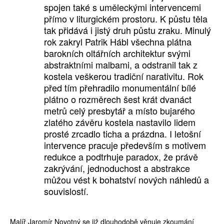
spojen také s uměleckými intervencemi
přímo v liturgickém prostoru. K půstu těla
tak přidává i jistý druh půstu zraku. Minulý
rok zakryl Patrik Hábl všechna plátna
barokních oltářních architektur svými
abstraktními malbami, a odstranil tak z
kostela veškerou tradiční narativitu. Rok
před tím přehradilo monumentální bílé
plátno o rozměrech šest krát dvanáct
metrů celý presbytář a místo bujarého
zlatého závěru kostela nastavilo lidem
prosté zrcadlo ticha a prázdna. I letošní
intervence pracuje především s motivem
redukce a podtrhuje paradox, že právě
zakrývání, jednoduchost a abstrakce
můžou vést k bohatství nových náhledů a
souvislostí.
Malíř Jaromír Novotný se již dlouhodobě věnuje zkoumání