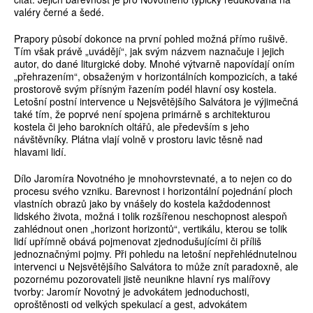
valéry černé a šedé.
Prapory působí dokonce na první pohled možná přímo rušivě.
Tím však právě „uvádějí“, jak svým názvem naznačuje i jejich
autor, do dané liturgické doby. Mnohé výtvarně napovídají oním
„přehrazením“, obsaženým v horizontálních kompozicích, a také
prostorově svým přísným řazením podél hlavní osy kostela.
Letošní postní intervence u Nejsvětějšího Salvátora je výjimečná
také tím, že poprvé není spojena primárně s architekturou
kostela či jeho barokních oltářů, ale především s jeho
návštěvníky. Plátna vlají volně v prostoru lavic těsně nad
hlavami lidí.
Dílo Jaromíra Novotného je mnohovrstevnaté, a to nejen co do
procesu svého vzniku. Barevnost i horizontální pojednání ploch
vlastních obrazů jako by vnášely do kostela každodennost
lidského života, možná i tolik rozšířenou neschopnost alespoň
zahlédnout onen „horizont horizontů“, vertikálu, kterou se tolik
lidí upřímně obává pojmenovat zjednodušujícími či příliš
jednoznačnými pojmy. Při pohledu na letošní nepřehlédnutelnou
intervenci u Nejsvětějšího Salvátora to může znít paradoxně, ale
pozornému pozorovateli jistě neunikne hlavní rys malířovy
tvorby: Jaromír Novotný je advokátem jednoduchosti,
oproštěnosti od velkých spekulací a gest, advokátem