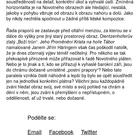
soustředěnosti na detail, konkrétní úkol a vytrvalé úsilí. Zmíněná
horizontalita je na Novotného obrazech ale hledající, nestálá,
jakoby v pohybu vibruje od obrazu k obrazu nahoru a dolů. Jako
by nikdy nechtěla spočinout u žádné příliš lidské kompozice.
Řada praporů se zastavuje před oltářní menzou, za kterou se v
dálce do výšky pne jiný starý prostorový obraz, Dientzenhoferův
zlatý „Boží trůn“. Jeho
Proměnění Krista na hoře Tábor
namalované Janem Jiřím Häringem však čas poškodil natolik,
že je dnes zčernalý výjev téměř nečitelný. Pro někoho se tak
překvapivě přirozeně může přiřazovat k řadě Novotného pláten.
Nebo je to jinak a ti, kdo se přiřazují k vyhaslé barokní záři, jsou
do chrámu dočasně umístěné „postní prapory“? Nebo tato
paralela vznikla čistě náhodně a lepší by bylo se opět soustředit
jen na jednotlivá konkrétní plátna? Všichni jsou každopádně
zváni hledat obraz svůj, své místo a svůj pohled na chrám a
dění v něm, jsou zváni k přemýšlení o nepřístupném, o
oddělenosti, ať už trvalé, nebo dočasné.
Podělte se:
Email
Facebook
Twitter