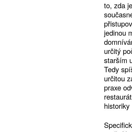
to, zda 
současné
přistupov
jedinou 
domnívám
určitý po
starším 
Tedy spí
určitou z
praxe od
restaurát
historik
Specific