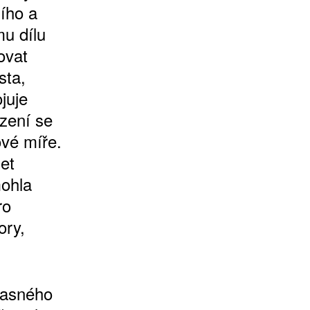
ního a
u dílu
ovat
sta,
juje
ázení se
vé míře.
et
mohla
ro
ory,
časného