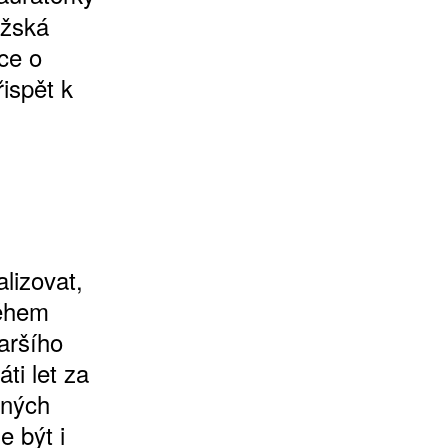
ažská
ce o
ispět k
lizovat,
během
taršího
ti let za
tných
 být i