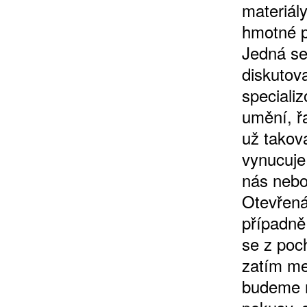
materiály
hmotné po
Jedná se
diskutov
speciali
umění, řa
ZÍSKEJTE
už takov
vynucuje
ROČNÍ PŘEDPL
nás nebo
Otevřená
ZA 1100 KČ
případně
se z poc
zatím me
budeme n