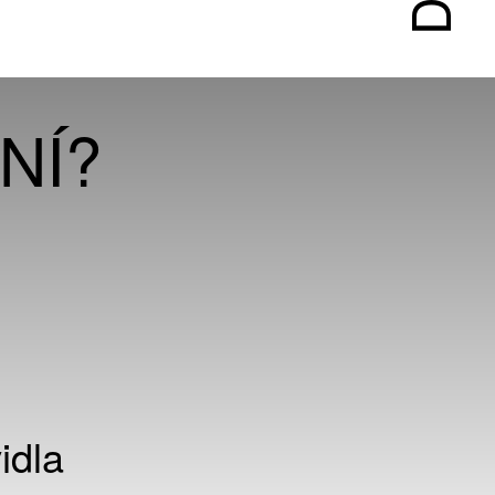
NÍ?
idla