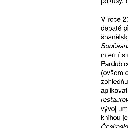
pokusy, 
V roce 2
debatě př
10 TI
španělsk
365 DNÍ
Současná
ČLENSKÁ K
interní s
Pardubice
KOUPIT PŘEDPLATNÉ
(ovšem o
zohledňu
aplikovat
restauro
vývoj um
knihou j
Českosl