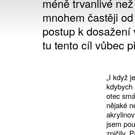
méně trvanlivé než
mnohem častěji od z
postup k dosažení vy
tu tento cíl vůbec p
„I když j
kdybych 
otec smá
nějaké n
akrylino
jsem pou
zničily. 