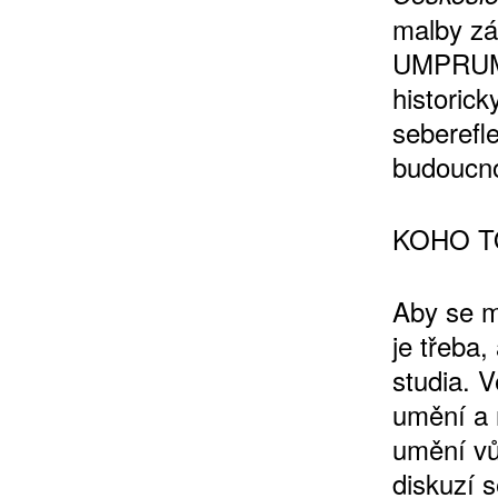
malby zá
UMPRUM 
historic
seberefle
budoucno
KOHO T
Aby se m
je třeba
studia. V
umění a 
umění vů
diskuzí 