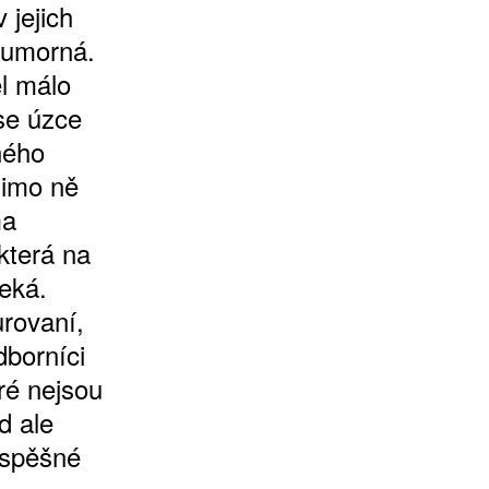
 jejich
 humorná.
l málo
se úzce
ného
mimo ně
ma
která na
čeká.
rovaní,
dborníci
ré nejsou
d ale
úspěšné