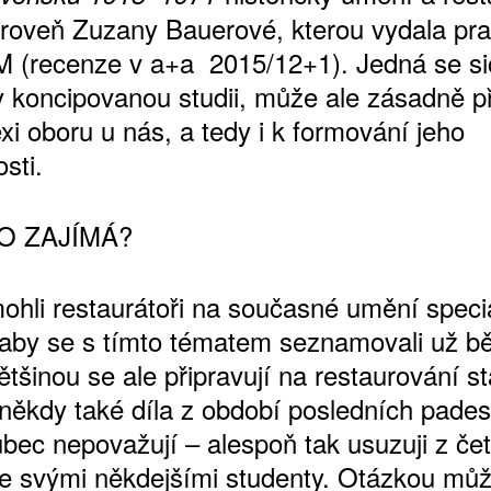
roveň Zuzany Bauerové, kterou vydala pr
(recenze v a+a 2015/12+1). Jedná se si
ky koncipovanou studii, může ale zásadně př
xi oboru u nás, a tedy i k formování jeho
sti.
O ZAJÍMÁ?
ohli restaurátoři na současné umění specia
, aby se s tímto tématem seznamovali už 
ětšinou se ale připravují na restaurování s
někdy také díla z období posledních padesá
bec nepovažují – alespoň tak usuzuji z če
se svými někdejšími studenty. Otázkou může