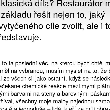
 klasická díla? Restaurátor 
ákladu řešit nejen to, jaký
tyčeného cíle zvolit, ale i t
ředstavuje.
e to ta poslední věc, na kterou bych chtěl m
měl na vybranou, musím myslet na to, že 
l ze všech sil jako ostatní, když se násle
ečekané chemické reakce mezi mými plátn
vými barvami na stěny a barevnými páskami
žíval, všechny moje malby najednou samo
Prostě a jednoduše – lidé, kteří za můj obraz