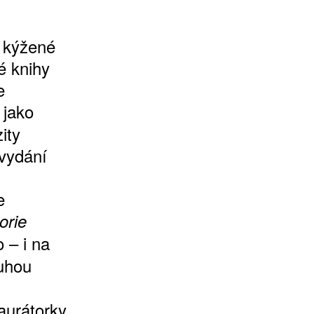
e kýžené
é knihy
e
 jako
ity
 vydání
e
orie
 – i na
uhou
aurátorky