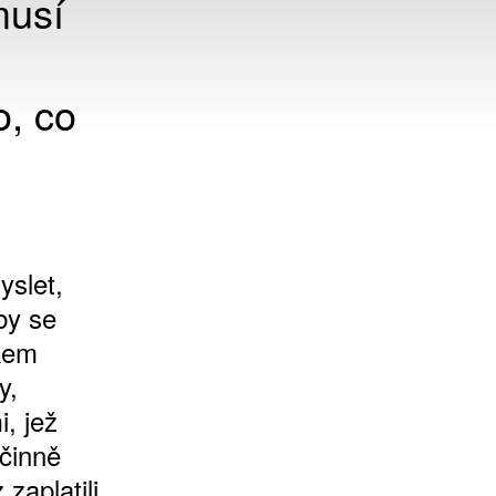
musí
o, co
yslet,
by se
dkem
y,
, jež
činně
 zaplatili