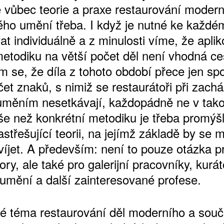
je vůbec teorie a praxe restaurování moder
ho umění třeba. I když je nutné ke každém
at individuálně a z minulosti víme, že aplik
metodiku na větší počet děl není vhodná ce
 se, že díla z tohoto období přece jen spo
čet znaků, s nimiž se restaurátoři při zach
uměním nesetkávají, každopádně ne v tako
še než konkrétní metodiku je třeba promýšl
astřešující teorii, na jejímž základě by se 
víjet. A především: není to pouze otázka p
ory, ale také pro galerijní pracovníky, kurát
y umění a další zainteresované profese.
ké téma restaurování děl moderního a sou