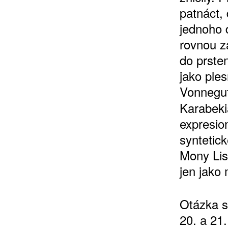
patnáct, 
jednoho 
rovnou z
do prste
jako ple
Vonnegu
Karabeki
expresion
syntetick
Mony Lis
jen jako
Otázka s
20. a 21.