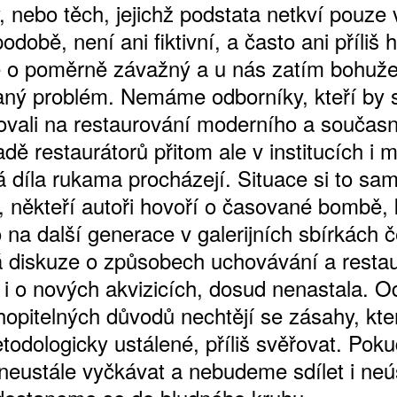
, nebo těch, jejichž podstata netkví pouze v
době, není ani fiktivní, a často ani příliš
 o poměrně závažný a u nás zatím bohuže
aný problém. Nemáme odborníky, kteří by 
zovali na restaurování moderního a součas
dě restaurátorů přitom ale v institucích i 
á díla rukama procházejí. Situace si to sa
, někteří autoři hovoří o časované bombě, 
ATNÉ
 na další generace v galerijních sbírkách 
 diskuze o způsobech uchovávání a restau
 i o nových akvizicích, dosud nenastala. O
hopitelných důvodů nechtějí se zásahy, kte
todologicky ustálené, příliš svěřovat. Poku
eustále vyčkávat a nebudeme sdílet i ne