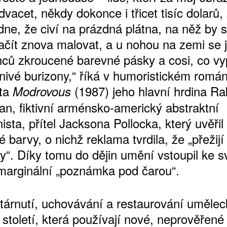
dvacet, někdy dokonce i třicet tisíc dolarů, zj
dne, že civí na prázdná plátna, na něž by 
ačít znova malovat, a u nohou na zemi se j
nců zkroucené barevné pásky a cosi, co v
snivé burizony,“ říká v humoristickém romá
ta
(1987) jeho hlavní hrdina R
Modrovous
an, fiktivní arménsko-americký abstraktní
ista, přítel Jacksona Pollocka, který uvěřil
é barvy, o nichž reklama tvrdila, že „přežij
y“. Díky tomu do dějin umění vstoupil ke 
 marginální „poznámka pod čarou“.
tárnutí, uchovávání a restaurování umělec
 století, která používají nové, neprověřené