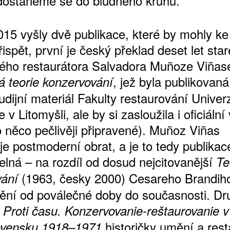
dostaneme se do bludného kruhu.
015 vyšly dvě publikace, které by mohly k
ispět, první je český překlad deset let star
ŠTĚNÝCH ČÍSEL
ého restaurátora Salvadora Muñoze Viñas
 ONLINE VERZE
, jež byla publikovaná
 teorie konzervování
ARTA ARTCARD
tudijní materiál Fakulty restaurování Univerz
 v Litomyšli, ale by si zasloužila i oficiální
 něco pečlivěji připravené). Muñoz Viñas
je postmoderní obrat, a je to tedy publikac
elná – na rozdíl od dosud nejcitovanější
Te
(1963, česky 2000) Cesareho Brandiho
vání
ění od poválečné doby do současnosti. Dr
e
Proti času. Konzervovanie-reštaurovanie v
historičky umění a rest
ovensku 1918–1971