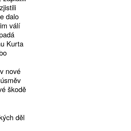
istili
se dalo
im válí
ypadá
nu Kurta
abo
 v nové
í úsměv
své škodě
kých děl