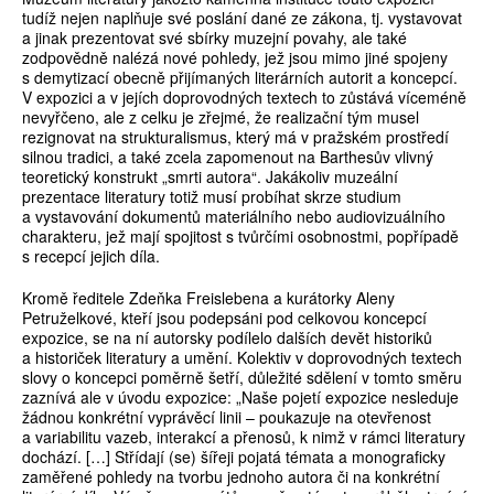
tudíž nejen naplňuje své poslání dané ze zákona, tj. vystavovat
a jinak prezentovat své sbírky muzejní povahy, ale také
zodpovědně nalézá nové pohledy, jež jsou mimo jiné spojeny
s demytizací obecně přijímaných literárních autorit a koncepcí.
V expozici a v jejích doprovodných textech to zůstává víceméně
nevyřčeno, ale z celku je zřejmé, že realizační tým musel
rezignovat na strukturalismus, který má v pražském prostředí
silnou tradici, a také zcela zapomenout na Barthesův vlivný
teoretický konstrukt „smrti autora“. Jakákoliv muzeální
prezentace literatury totiž musí probíhat skrze studium
a vystavování dokumentů materiálního nebo audiovizuálního
charakteru, jež mají spojitost s tvůrčími osobnostmi, popřípadě
s recepcí jejich díla.
Kromě ředitele Zdeňka Freislebena a kurátorky Aleny
Petruželkové, kteří jsou podepsáni pod celkovou koncepcí
expozice, se na ní autorsky podílelo dalších devět historiků
a historiček literatury a umění. Kolektiv v doprovodných textech
slovy o koncepci poměrně šetří, důležité sdělení v tomto směru
zaznívá ale v úvodu expozice: „Naše pojetí expozice nesleduje
žádnou konkrétní vyprávěcí linii – poukazuje na otevřenost
a variabilitu vazeb, interakcí a přenosů, k nimž v rámci literatury
dochází. […] Střídají (se) šířeji pojatá témata a monograficky
zaměřené pohledy na tvorbu jednoho autora či na konkrétní