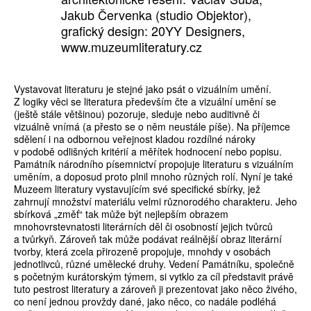
Jakub Červenka (studio Objektor),
grafický design: 20YY Designers,
www.muzeumliteratury.cz
Vystavovat literaturu je stejné jako psát o vizuálním umění.
Z logiky věci se literatura především čte a vizuální umění se
(ještě stále většinou) pozoruje, sleduje nebo auditivně či
vizuálně vnímá (a přesto se o něm neustále píše). Na příjemce
sdělení i na odbornou veřejnost kladou rozdílné nároky
v podobě odlišných kritérií a měřítek hodnocení nebo popisu.
Památník národního písemnictví propojuje literaturu s vizuálním
uměním, a doposud proto plnil mnoho různých rolí. Nyní je také
Muzeem literatury vystavujícím své specifické sbírky, jež
zahrnují množství materiálu velmi různorodého charakteru. Jeho
sbírková „změť“ tak může být nejlepším obrazem
mnohovrstevnatosti literárních děl či osobností jejich tvůrců
a tvůrkyň. Zároveň tak může podávat reálnější obraz literární
tvorby, která zcela přirozeně propojuje, mnohdy v osobách
jednotlivců, různé umělecké druhy. Vedení Památníku, společně
s početným kurátorským týmem, si vytklo za cíl představit právě
tuto pestrost literatury a zároveň ji prezentovat jako něco živého,
co není jednou provždy dané, jako něco, co nadále podléhá