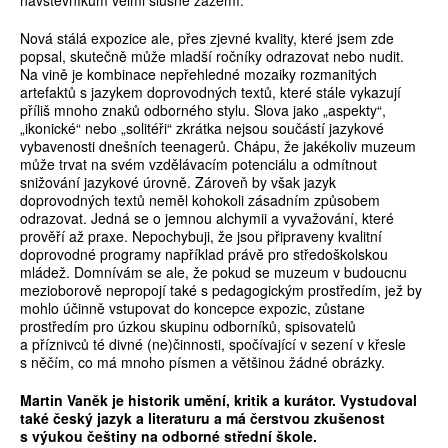
návštěvníkům velmi slušné zázemí.
Nová stálá expozice ale, přes zjevné kvality, které jsem zde
popsal, skutečně může mladší ročníky odrazovat nebo nudit.
Na vině je kombinace nepřehledné mozaiky rozmanitých
artefaktů s jazykem doprovodných textů, které stále vykazují
příliš mnoho znaků odborného stylu. Slova jako „aspekty“,
„ikonické“ nebo „solitéři“ zkrátka nejsou součástí jazykové
vybavenosti dnešních teenagerů. Chápu, že jakékoliv muzeum
může trvat na svém vzdělávacím potenciálu a odmítnout
snižování jazykové úrovně. Zároveň by však jazyk
doprovodných textů neměl kohokoli zásadním způsobem
odrazovat. Jedná se o jemnou alchymii a vyvažování, které
prověří až praxe. Nepochybuji, že jsou připraveny kvalitní
doprovodné programy například právě pro středoškolskou
mládež. Domnívám se ale, že pokud se muzeum v budoucnu
mezioborově nepropojí také s pedagogickým prostředím, jež by
mohlo účinně vstupovat do koncepce expozic, zůstane
prostředím pro úzkou skupinu odborníků, spisovatelů
a příznivců té divné (ne)činnosti, spočívající v sezení v křesle
s něčím, co má mnoho písmen a většinou žádné obrázky.
Martin Vaněk je historik umění, kritik a kurátor. Vystudoval
také český jazyk a literaturu a má čerstvou zkušenost
s výukou češtiny na odborné střední škole.