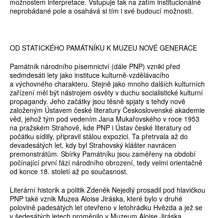
možnostem interpretace. Vstupuje tak na zatím institucionálně
neprobádané pole a osahává si tím i své budoucí možnosti.
OD STATICKÉHO PAMÁTNÍKU K MUZEU NOVÉ GENERACE
Památník národního písemnictví (dále PNP) vznikl před
sedmdesáti lety jako instituce kulturně-vzdělávacího
a výchovného charakteru. Stejně jako mnoho dalších kulturních
zařízení měl být nástrojem osvěty v duchu socialistické kulturní
propagandy. Jeho začátky jsou těsně spjaty s tehdy nově
založeným Ústavem české literatury Československé akademie
věd, jehož tým pod vedením Jana Mukařovského v roce 1953
na pražském Strahově, kde PNP i Ústav české literatury od
počátku sídlily, připravil stálou expozici. Ta přetrvala až do
devadesátých let, kdy byl Strahovský klášter navrácen
premonstrátům. Sbírky Památníku jsou zaměřeny na období
počínající první fází národního obrození, tedy velmi orientačně
od konce 18. století až po současnost.
Literární historik a politik Zdeněk Nejedlý prosadil pod hlavičkou
PNP také vznik Muzea Aloise Jiráska, které bylo v druhé
polovině padesátých let otevřeno v letohrádku Hvězda a jež se
v šedesátých letech proměnilo v Muzeum Aloise Jiráska