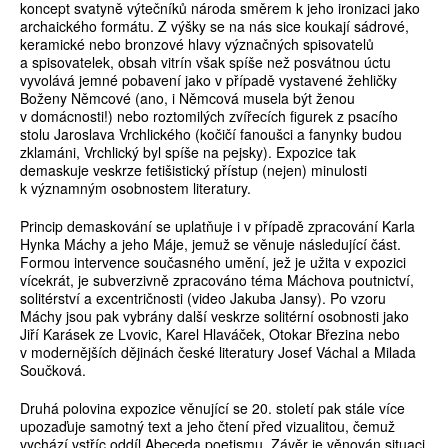
koncept svatyně výtečníků národa směrem k jeho ironizaci jako
archaického formátu. Z výšky se na nás sice koukají sádrové,
keramické nebo bronzové hlavy význačných spisovatelů
a spisovatelek, obsah vitrín však spíše než posvátnou úctu
vyvolává jemné pobavení jako v případě vystavené žehličky
Boženy Němcové (ano, i Němcová musela být ženou
v domácnosti!) nebo roztomilých zvířecích figurek z psacího
stolu Jaroslava Vrchlického (kočičí fanoušci a fanynky budou
zklamáni, Vrchlický byl spíše na pejsky). Expozice tak
demaskuje veskrze fetišistický přístup (nejen) minulosti
k významným osobnostem literatury.
Princip demaskování se uplatňuje i v případě zpracování Karla
Hynka Máchy a jeho Máje, jemuž se věnuje následující část.
Formou intervence současného umění, jež je užita v expozici
vícekrát, je subverzivně zpracováno téma Máchova poutnictví,
solitérství a excentričnosti (video Jakuba Jansy). Po vzoru
Máchy jsou pak vybrány další veskrze solitérní osobnosti jako
Jiří Karásek ze Lvovic, Karel Hlaváček, Otokar Březina nebo
v modernějších dějinách české literatury Josef Váchal a Milada
Součková.
Druhá polovina expozice věnující se 20. století pak stále více
upozaďuje samotný text a jeho čtení před vizualitou, čemuž
vychází vstříc oddíl Abeceda poetismu. Závěr je věnován situaci