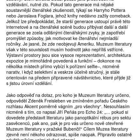
vzdělávání, nutné zlo. Pokud tato generace má nějaké
soustavnější čtenářské zkušenosti, týkají se Harryho Pottera
nebo Jaroslava Foglara, jehož knihy nedávno zažily comeback.
Jelikož lze předpokládat, že starší generace ustoupí právě této
internetové a na čtenářské scéně budou přibývat další a další
generace se zcela odlišnými čtenářskými zvyky, je zapotřebí
promýšlet způsoby, jak motivovat ke čtenářství nejmladší
ročníky. Je jasné, že zde neobjevuji Ameriku. Muzeum literatury
však v této souvislosti musím hodnotit jako nepříliš vstřícné.
Výstavní prostory jsou sice vysoce reprezentativní, architektura
expozice je mimořádně povedená a funkční – dokonce na
několika místech přímo vybízí k pořízení selfie–, nicméně
narativ, i když selektivní a veskrze účelně stručný, je stále
orientován na předem připravené návštěvnictvo, které přijde již
s jistou úrovní vzdělání.
Jako odpověď na dotaz, pro koho je Muzeum literatury určeno,
odpověděl Zdeněk Freisleben ve zmíněném pořadu Českého
rozhlasu Akcent poměrně vágním „pro všechny“. Nesouhlasím
nicméně s tím, co napsal Jiří Peňás pro Echo 24: „… pokud si
dovedete představit literaturu jako panoptikální rébus pro sektu
zasvěcenců, pak ano, pak je pro vás určeno nově otevřené
Muzeum literatury v pražské Bubenči!“ Cílem Muzea literatury
zjevně není někoho odrazovat, spíše naopak. Připravilo ostatně