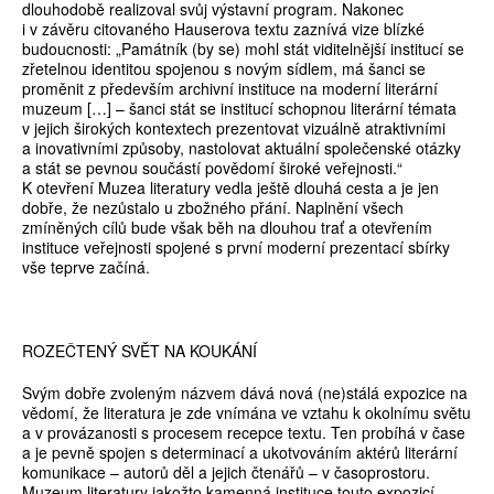
dlouhodobě realizoval svůj výstavní program. Nakonec
i v závěru citovaného Hauserova textu zaznívá vize blízké
budoucnosti: „Památník (by se) mohl stát viditelnější institucí se
zřetelnou identitou spojenou s novým sídlem, má šanci se
proměnit z především archivní instituce na moderní literární
muzeum […] – šanci stát se institucí schopnou literární témata
v jejich širokých kontextech prezentovat vizuálně atraktivními
a inovativními způsoby, nastolovat aktuální společenské otázky
a stát se pevnou součástí povědomí široké veřejnosti.“
K otevření Muzea literatury vedla ještě dlouhá cesta a je jen
dobře, že nezůstalo u zbožného přání. Naplnění všech
zmíněných cílů bude však běh na dlouhou trať a otevřením
instituce veřejnosti spojené s první moderní prezentací sbírky
vše teprve začíná.
ROZEČTENÝ SVĚT NA KOUKÁNÍ
Svým dobře zvoleným názvem dává nová (ne)stálá expozice na
vědomí, že literatura je zde vnímána ve vztahu k okolnímu světu
a v provázanosti s procesem recepce textu. Ten probíhá v čase
a je pevně spojen s determinací a ukotvováním aktérů literární
komunikace – autorů děl a jejich čtenářů – v časoprostoru.
Muzeum literatury jakožto kamenná instituce touto expozicí