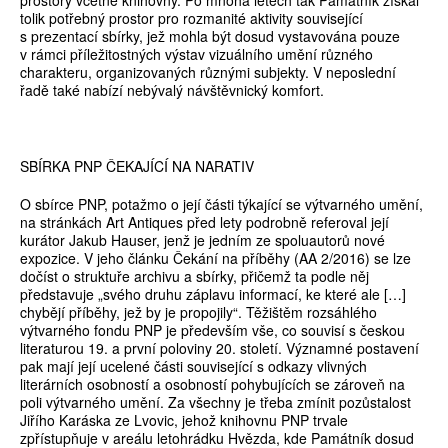
prostory včetně knihovny. Po mnoha letech tak Památník získal
tolik potřebný prostor pro rozmanité aktivity související
s prezentací sbírky, jež mohla být dosud vystavována pouze
v rámci příležitostných výstav vizuálního umění různého
charakteru, organizovaných různými subjekty. V neposlední
řadě také nabízí nebývalý návštěvnický komfort.
SBÍRKA PNP ČEKAJÍCÍ NA NARATIV
O sbírce PNP, potažmo o její části týkající se výtvarného umění,
na stránkách Art Antiques před lety podrobně referoval její
kurátor Jakub Hauser, jenž je jedním ze spoluautorů nové
expozice. V jeho článku Čekání na příběhy (AA 2/2016) se lze
dočíst o struktuře archivu a sbírky, přičemž ta podle něj
představuje „svého druhu záplavu informací, ke které ale […]
chybějí příběhy, jež by je propojily“. Těžištěm rozsáhlého
výtvarného fondu PNP je především vše, co souvisí s českou
literaturou 19. a první poloviny 20. století. Významné postavení
pak mají její ucelené části související s odkazy vlivných
literárních osobností a osobností pohybujících se zároveň na
poli výtvarného umění. Za všechny je třeba zmínit pozůstalost
Jiřího Karáska ze Lvovic, jehož knihovnu PNP trvale
zpřístupňuje v areálu letohrádku Hvězda, kde Památník dosud