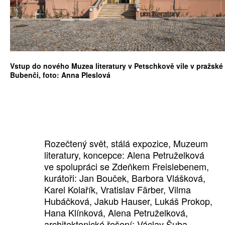
Vstup do nového Muzea literatury v Petschkově vile v pražské
Bubenči, foto: Anna Pleslová
Rozečtený svět, stálá expozice, Muzeum
literatury, koncepce: Alena
Petruželková
ve spolupráci se Zdeňkem
Freislebenem,
kurátoři: Jan Bouček, Barbora Vlášková,
Karel Kolařík, Vratislav Färber, Vilma
Hubáčková, Jakub Hauser, Lukáš Prokop,
Hana Klínková, Alena Petruželková,
architektonické řešení: Václav Šuba,