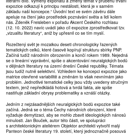
literární dílo. Výměny exponátů a změny témat v průběhu trvání
expozice odkazují k principu nestálosti, která je v samém
základu naší koncepce.“ Úvodní text ve svém závěru dále
apeluje na čtení jako prostředek poznávání světa a lidí kolem
nás. Zdeněk Freis­leben v pořadu Akcent Českého rozhlasu
(12. 10. 2022) navíc uvádí jako cíl expozice zprostředkovat tzv.
„vizualitu literatury“, aniž by upřesnil co se tím myslí.
Rozečtený svět je mozaikou deseti chronologicky řazených
tematických celků, které časově kopírují strukturu sbírky PNP.
Začíná tudíž národním obrozením a končí rokem 1989. Nejedná
se o lineární vyprávění, spíše o akcentování neuralgických bodů
v dějinách literatury na území dnešní České republiky. Témata
jsou tudíž nutně selektivní. Vzhledem ke koncepci expozice jako
matrice otevřené variabilitě a změnám to však nevnímám jako
problém. Jednotlivé tematické celky jsou vždy uvedeny stručným
textem, jenž nepředkládá hotová a tvrdá fakta, ale spíše
nastiňuje základní obrysy problematiky a vznáší otázky.
Jedním z nejzásadnějších neuralgických bodů expozice také
začíná. Jedná se o téma Čechy národních obrození, které
vyžaduje demytizaci, aby se mohlo zbavit ideologických nánosů
minulosti. Jan Bouček, autor této části, ve spolupráci
s architektonickým ateliérem Objektor architekti vytvořil malý
Panteon české literatury 19. století, který jednoznačně posouvá