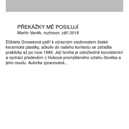
PŘEKÁŽKY MĚ POSILUJÍ
Martin Vaněk
rozhovor
září 2018
Elżbieta Grosseová patří k výrazným osobnostem české
keramické plastiky, ačkoliv do našeho kontextu se zařadila
prakticky až po roce 1989. Její tvorba je celoživotně konzistentní
a vychází především z hluboce promýšleného vztahu člověka a
jeho osudu. Autorka zpracovává...
ZÍSKEJTE
ROČNÍ PŘEDPLATNÉ
ZA 1100 KČ