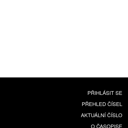
10 TIŠTĚNÝCH ČÍSEL
365 DNÍ ONLINE VERZE
ČLENSKÁ KARTA ARTCARD
KOUPIT PŘEDPLATNÉ
PŘIHLÁSIT SE
PŘEHLED ČÍSEL
AKTUÁLNÍ ČÍSLO
O ČASOPISE