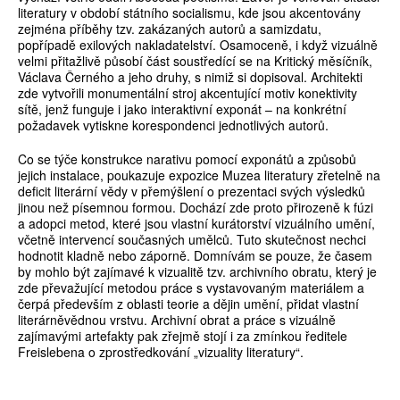
literatury v období státního socialismu, kde jsou akcentovány
zejména příběhy tzv. zakázaných autorů a samizdatu,
popřípadě exilových nakladatelství. Osamoceně, i když vizuálně
velmi přitažlivě působí část soustředící se na Kritický měsíčník,
Václava Černého a jeho druhy, s nimiž si dopisoval. Architekti
zde vytvořili monumentální stroj akcentující motiv konektivity
sítě, jenž funguje i jako interaktivní exponát – na konkrétní
požadavek vytiskne korespondenci jednotlivých autorů.
Co se týče konstrukce narativu pomocí exponátů a způsobů
jejich instalace, poukazuje expozice Muzea literatury zřetelně na
deficit literární vědy v přemýšlení o prezentaci svých výsledků
jinou než písemnou formou. Dochází zde proto přirozeně k fúzi
a adopci metod, které jsou vlastní kurátorství vizuálního umění,
včetně intervencí současných umělců. Tuto skutečnost nechci
hodnotit kladně nebo záporně. Domnívám se pouze, že časem
by mohlo být zajímavé k vizualitě tzv. archivního obratu, který je
zde převažující metodou práce s vystavovaným materiálem a
čerpá především z oblasti teorie a dějin umění, přidat vlastní
literárněvědnou vrstvu. Archivní obrat a práce s vizuálně
zajímavými artefakty pak zřejmě stojí i za zmínkou ředitele
Freislebena o zprostředkování „vizuality literatury“.