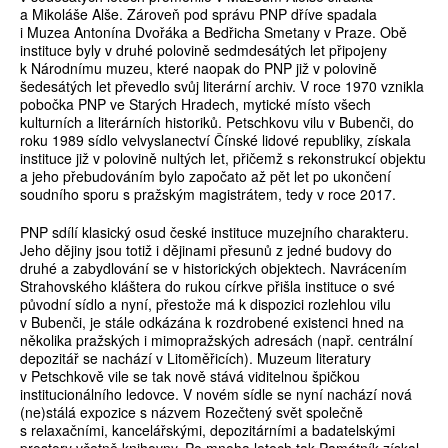
a Mikoláše Alše. Zároveň pod správu PNP dříve spadala
i Muzea Antonína Dvořáka a Bedřicha Smetany v Praze. Obě
instituce byly v druhé polovině sedmdesátých let připojeny
k Národnímu muzeu, které naopak do PNP již v polovině
šedesátých let převedlo svůj literární archiv. V roce 1970 vznikla
pobočka PNP ve Starých Hradech, mytické místo všech
kulturních a literárních historiků. Petschkovu vilu v Bubenči, do
roku 1989 sídlo velvyslanectví Čínské lidové republiky, získala
instituce již v polovině nultých let, přičemž s rekonstrukcí objektu
a jeho přebudováním bylo započato až pět let po ukončení
soudního sporu s pražským magistrátem, tedy v roce 2017.
PNP sdílí klasický osud české instituce muzejního charakteru.
Jeho dějiny jsou totiž i dějinami přesunů z jedné budovy do
druhé a zabydlování se v historických objektech. Navrácením
Strahovského kláštera do rukou církve přišla instituce o své
původní sídlo a nyní, přestože má k dispozici rozlehlou vilu
v Bubenči, je stále odkázána k rozdrobené existenci hned na
několika pražských i mimopražských adresách (např. centrální
depozitář se nachází v Litoměřicích). Muzeum literatury
v Petschkově vile se tak nově stává viditelnou špičkou
institucionálního ledovce. V novém sídle se nyní nachází nová
(ne)stálá expozice s názvem Rozečtený svět společně
s relaxačními, kancelářskými, depozitárními a badatelskými