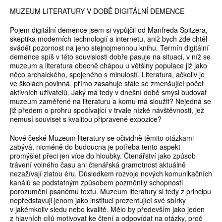
MUZEUM LITERATURY V DOBĚ DIGITÁLNÍ DEMENCE
Pojem digitální demence jsem si vypůjčil od Manfreda Spitzera,
skeptika moderních technologií a internetu, aniž bych zde chtěl
svádět pozornost na jeho stejnojmennou knihu. Termín digitální
demence spíš v této souvislosti dobře pasuje na situaci, v níž se
muzeum a literatura obecně chápou u většiny populace již jako
něco archaického, spojeného s minulostí. Literatura, ačkoliv je
ve školách povinná, přímo zasahuje stále se zmenšující počet
aktivních uživatelů. Jaký má tedy v dnešní době smysl budovat
muzeum zaměřené na literaturu a komu má sloužit? Nejedná se
již předem o prohru spočívající v trvale nízké návštěvnosti, jež
nemusí souviset s kvalitou připravené expozice?
Nové české Muzeum literatury se očividně těmito otázkami
zabývá, nicméně do budoucna je potřeba tento aspekt
promýšlet přeci jen více do hloubky. Čtenářství jako způsob
trávení volného času ani čtenářská gramotnost aktuálně
nezažívají zlatou éru. Důsledkem rozvoje nových komunikačních
kanálů se podstatným způsobem pozměnily schopnosti
porozumění psanému textu. Muzeum literatury si tedy z principu
nepředstavuji jenom jako instituci prezentující své sbírky
v jakémkoliv sledu nebo kvalitě. Mělo by především jako jeden
z hlavních cílů motivovat ke čtení a odpovídat na otázky, proč