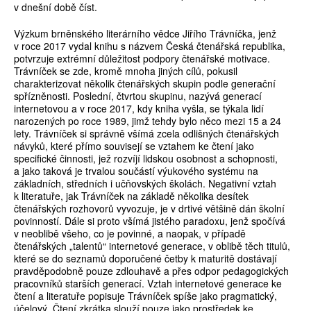
v dnešní době číst.
Výzkum brněnského literárního vědce Jiřího Trávníčka, jenž
v roce 2017 vydal knihu s názvem Česká čtenářská republika,
potvrzuje extrémní důležitost podpory čtenářské motivace.
Trávníček se zde, kromě mnoha jiných cílů, pokusil
charakterizovat několik čtenářských skupin podle generační
spřízněnosti. Poslední, čtvrtou skupinu, nazývá generací
internetovou a v roce 2017, kdy kniha vyšla, se týkala lidí
narozených po roce 1989, jimž tehdy bylo něco mezi 15 a 24
lety. Trávníček si správně všímá zcela odlišných čtenářských
návyků, které přímo souvisejí se vztahem ke čtení jako
specifické činnosti, jež rozvíjí lidskou osobnost a schopnosti,
a jako taková je trvalou součástí výukového systému na
základních, středních i učňovských školách. Negativní vztah
k literatuře, jak Trávníček na základě několika desítek
čtenářských rozhovorů vyvozuje, je v drtivé většině dán školní
povinností. Dále si proto všímá jistého paradoxu, jenž spočívá
v neoblibě všeho, co je povinné, a naopak, v případě
čtenářských „talentů“ internetové generace, v oblibě těch titulů,
které se do seznamů doporučené četby k maturitě dostávají
pravděpodobně pouze zdlouhavě a přes odpor pedagogických
pracovníků starších generací. Vztah internetové generace ke
čtení a literatuře popisuje Trávníček spíše jako pragmatický,
účelový. Čtení zkrátka slouží pouze jako prostředek ke