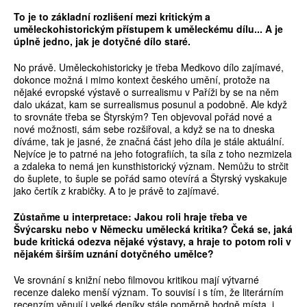
To je to základní rozlišení mezi kritickým a
uměleckohistorickým přístupem k uměleckému dílu... A je
úplně jedno, jak je dotyčné dílo staré.
No právě. Uměleckohistoricky je třeba Medkovo dílo zajímavé,
dokonce možná i mimo kontext českého umění, protože na
nějaké evropské výstavě o surrealismu v Paříži by se na něm
dalo ukázat, kam se surrealismus posunul a podobně. Ale když
to srovnáte třeba se Štyrským? Ten objevoval pořád nové a
nové možnosti, sám sebe rozšiřoval, a když se na to dneska
díváme, tak je jasné, že značná část jeho díla je stále aktuální.
Nejvíce je to patrné na jeho fotografiích, ta síla z toho nezmizela
a zdaleka to nemá jen kunsthistorický význam. Nemůžu to strčit
do šuplete, to šuple se pořád samo otevírá a Štyrský vyskakuje
jako čertík z krabičky. A to je právě to zajímavé.
Zůstaňme u interpretace: Jakou roli hraje třeba ve
Švýcarsku nebo v Německu umělecká kritika? Čeká se, jaká
bude kritická odezva nějaké výstavy, a hraje to potom roli v
nějakém širším uznání dotyčného umělce?
Ve srovnání s knižní nebo filmovou kritikou mají výtvarné
recenze daleko menší význam. To souvisí i s tím, že literárním
recenzím věnují i velké deníky stále poměrně hodně místa, i