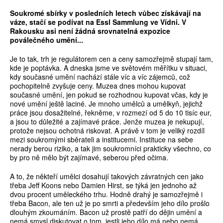
Soukromé sbírky v posledních letech vůbec získávají na
váze, stačí se podívat na Essl Sammlung ve Vídni. V
Rakousku asi není žádná srovnatelná expozice
poválečného umění...
Je to tak, trh je regulátorem cen a ceny samozřejmě stupají tam,
kde je poptávka. A dneska jsme ve světovém měřítku v situaci,
kdy současné umění nachází stále víc a víc zájemců, což
pochopitelně zvyšuje ceny. Muzea dnes mohou kupovat
současné umění, jen pokud se rozhodnou kupovat včas, kdy je
nové umění ještě laciné. Je mnoho umělců a umělkyň, jejichž
práce jsou dosažitelné, řekněme, v rozmezí od 5 do 10 tisíc eur,
a jsou to důležité a zajímavé práce. Jenže muzea je nekupují,
protože nejsou ochotná riskovat. A právě v tom je veliký rozdíl
mezi soukromými sběrateli a institucemi. Instituce na sebe
nerady berou riziko, a tak jim soukromníci prakticky všechno, co
by pro ně mělo být zajímavé, seberou před očima.
A to, že někteří umělci dosahují takových závratných cen jako
třeba Jeff Koons nebo Damien Hirst, se týká jen jednoho až
dvou procent uměleckého trhu. Hodně drahý je samozřejmě i
třeba Bacon, ale ten už je po smrti a především jeho dílo prošlo
dlouhým zkoumáním. Bacon už prostě patří do dějin umění a
nemá smysl diskutovat o tom, jestli jeho dílo má nebo nemá