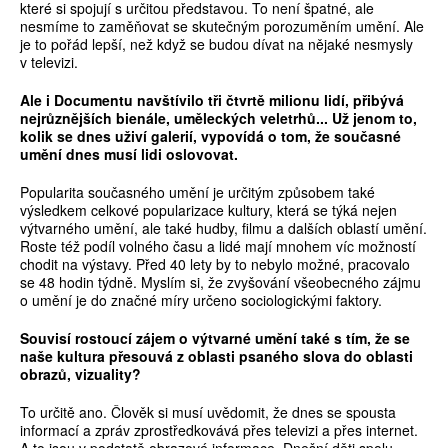
které si spojují s určitou představou. To není špatné, ale
nesmíme to zaměňovat se skutečným porozuměním umění. Ale
je to pořád lepší, než když se budou dívat na nějaké nesmysly
v televizi.
Ale i Documentu navštívilo tři čtvrtě milionu lidí, přibývá
nejrůznějších bienále, uměleckých veletrhů... Už jenom to,
kolik se dnes uživí galerií, vypovídá o tom, že současné
umění dnes musí lidi oslovovat.
Popularita současného umění je určitým způsobem také
výsledkem celkové popularizace kultury, která se týká nejen
výtvarného umění, ale také hudby, filmu a dalších oblastí umění.
Roste též podíl volného času a lidé mají mnohem víc možností
chodit na výstavy. Před 40 lety by to nebylo možné, pracovalo
se 48 hodin týdně. Myslím si, že zvyšování všeobecného zájmu
o umění je do značné míry určeno sociologickými faktory.
Souvisí rostoucí zájem o výtvarné umění také s tím, že se
naše kultura přesouvá z oblasti psaného slova do oblasti
obrazů, vizuality?
To určitě ano. Člověk si musí uvědomit, že dnes se spousta
informací a zpráv zprostředkovává přes televizi a přes internet.