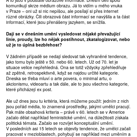
A to jsou v podstatě obrazové informace. Dnešní děti spolu
komunikují skrze médium obrazu. Já to vidím u mého vnuka
v Praze – oni už si nic nepíšou, ale posílají si přes internet
různé obrázky. Čili obrazová část informací se navýšila a ta část
informací, které jsou přenášeny jazykem, se snížila.
Dají se v dnešním umění vysledovat nějaké převažující
linie, proudy, lze ho nějak postihnout, zkatalogizovat, nebo
už je to úplná bezbřehost?
V žádném případě se nedají sledovat tak vyhraněné tendence,
jako tomu bylo ještě v 50. nebo 60. letech. Už od 70. let je
situace velice nepřehledná. Ona se totiž vždycky zpřehledňuje
až zpětně, retrospektivně, když se najdou určité kategorie.
Dneska se třeba mluví o arte povera, o minimal artu, o
akcionismu, videoartu a tak dále, ale to jsou všechno kategorie,
které přicházejí ex post.
Ale už dnes jsou tu kritéria, která můžeme použít: jedním z nich
jsou pořád média, to znamená prostředky, jakými umělci pracují.
Pak máte obsahová kriteria – právě v 60. letech se v Americe
začalo dělat například feministické umění, na důležitosti získala
politická témata. Začalo se rozvíjet konceptuální umění.
V posledních asi 15 letech se objevily tendence, že umělci začali
pracovat v mezioblastech, pohybují se například mezi uměním a