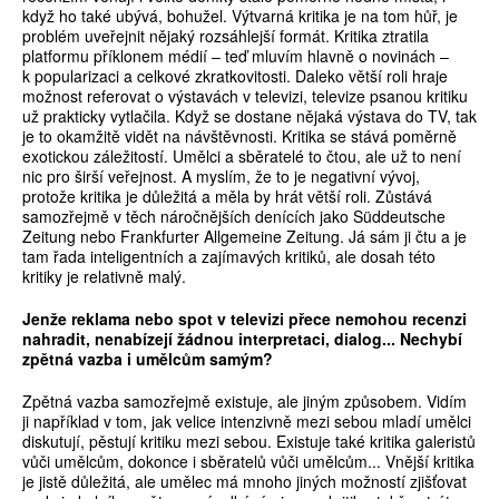
když ho také ubývá, bohužel. Výtvarná kritika je na tom hůř, je
problém uveřejnit nějaký rozsáhlejší formát. Kritika ztratila
platformu příklonem médií – teď mluvím hlavně o novinách –
k popularizaci a celkové zkratkovitosti. Daleko větší roli hraje
možnost referovat o výstavách v televizi, televize psanou kritiku
už prakticky vytlačila. Když se dostane nějaká výstava do TV, tak
je to okamžitě vidět na návštěvnosti. Kritika se stává poměrně
exotickou záležitostí. Umělci a sběratelé to čtou, ale už to není
nic pro širší veřejnost. A myslím, že to je negativní vývoj,
protože kritika je důležitá a měla by hrát větší roli. Zůstává
samozřejmě v těch náročnějších denících jako Süddeutsche
Zeitung nebo Frankfurter Allgemeine Zeitung. Já sám ji čtu a je
tam řada inteligentních a zajímavých kritiků, ale dosah této
kritiky je relativně malý.
Jenže reklama nebo spot v televizi přece nemohou recenzi
nahradit, nenabízejí žádnou interpretaci, dialog... Nechybí
zpětná vazba i umělcům samým?
Zpětná vazba samozřejmě existuje, ale jiným způsobem. Vidím
ji například v tom, jak velice intenzivně mezi sebou mladí umělci
diskutují, pěstují kritiku mezi sebou. Existuje také kritika galeristů
vůči umělcům, dokonce i sběratelů vůči umělcům... Vnější kritika
je jistě důležitá, ale umělec má mnoho jiných možností zjišťovat