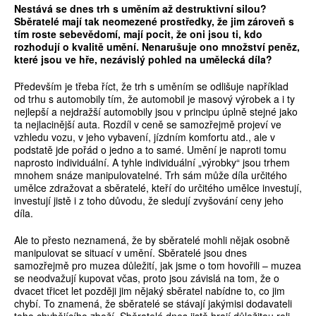
Nestává se dnes trh s uměním až destruktivní silou?
Sběratelé mají tak neomezené prostředky, že jim zároveň s
tím roste sebevědomí, mají pocit, že oni jsou ti, kdo
rozhodují o kvalitě umění. Nenarušuje ono množství peněz,
které jsou ve hře, nezávislý pohled na umělecká díla?
Především je třeba říct, že trh s uměním se odlišuje například
od trhu s automobily tím, že automobil je masový výrobek a i ty
nejlepší a nejdražší automobily jsou v principu úplně stejné jako
ta nejlacinější auta. Rozdíl v ceně se samozřejmě projeví ve
vzhledu vozu, v jeho vybavení, jízdním komfortu atd., ale v
podstatě jde pořád o jedno a to samé. Umění je naproti tomu
naprosto individuální. A tyhle individuální „výrobky“ jsou trhem
mnohem snáze manipulovatelné. Trh sám může díla určitého
umělce zdražovat a sběratelé, kteří do určitého umělce investují,
investují jistě i z toho důvodu, že sledují zvyšování ceny jeho
díla.
Ale to přesto neznamená, že by sběratelé mohli nějak osobně
manipulovat se situací v umění. Sběratelé jsou dnes
samozřejmě pro muzea důležití, jak jsme o tom hovořili – muzea
se neodvažují kupovat včas, proto jsou závislá na tom, že o
dvacet třicet let později jim nějaký sběratel nabídne to, co jim
chybí. To znamená, že sběratelé se stávají jakýmisi dodavateli