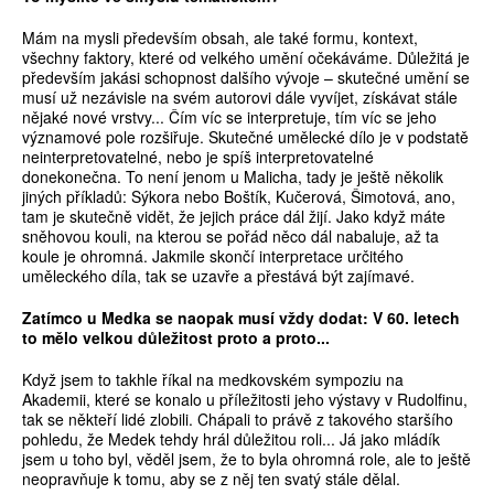
Mám na mysli především obsah, ale také formu, kontext,
všechny faktory, které od velkého umění očekáváme. Důležitá je
především jakási schopnost dalšího vývoje – skutečné umění se
musí už nezávisle na svém autorovi dále vyvíjet, získávat stále
nějaké nové vrstvy... Čím víc se interpretuje, tím víc se jeho
významové pole rozšiřuje. Skutečné umělecké dílo je v podstatě
neinterpretovatelné, nebo je spíš interpretovatelné
donekonečna. To není jenom u Malicha, tady je ještě několik
jiných příkladů: Sýkora nebo Boštík, Kučerová, Šimotová, ano,
tam je skutečně vidět, že jejich práce dál žijí. Jako když máte
sněhovou kouli, na kterou se pořád něco dál nabaluje, až ta
koule je ohromná. Jakmile skončí interpretace určitého
uměleckého díla, tak se uzavře a přestává být zajímavé.
Zatímco u Medka se naopak musí vždy dodat: V 60. letech
to mělo velkou důležitost proto a proto...
Když jsem to takhle říkal na medkovském sympoziu na
Akademii, které se konalo u příležitosti jeho výstavy v Rudolfinu,
tak se někteří lidé zlobili. Chápali to právě z takového staršího
pohledu, že Medek tehdy hrál důležitou roli... Já jako mládík
jsem u toho byl, věděl jsem, že to byla ohromná role, ale to ještě
neopravňuje k tomu, aby se z něj ten svatý stále dělal.