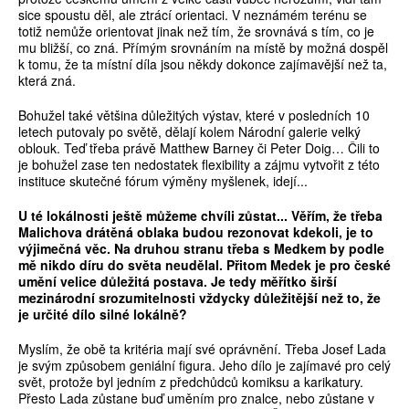
sice spoustu děl, ale ztrácí orientaci. V neznámém terénu se
totiž nemůže orientovat jinak než tím, že srovnává s tím, co je
mu bližší, co zná. Přímým srovnáním na místě by možná dospěl
k tomu, že ta místní díla jsou někdy dokonce zajímavější než ta,
která zná.
Bohužel také většina důležitých výstav, které v posledních 10
letech putovaly po světě, dělají kolem Národní galerie velký
oblouk. Teď třeba právě Matthew Barney či Peter Doig… Čili to
je bohužel zase ten nedostatek flexibility a zájmu vytvořit z této
instituce skutečné fórum výměny myšlenek, idejí...
U té lokálnosti ještě můžeme chvíli zůstat... Věřím, že třeba
Malichova drátěná oblaka budou rezonovat kdekoli, je to
výjimečná věc. Na druhou stranu třeba s Medkem by podle
mě nikdo díru do světa neudělal. Přitom Medek je pro české
umění velice důležitá postava. Je tedy měřítko širší
mezinárodní srozumitelnosti vždycky důležitější než to, že
je určité dílo silné lokálně?
Myslím, že obě ta kritéria mají své oprávnění. Třeba Josef Lada
je svým způsobem geniální figura. Jeho dílo je zajímavé pro celý
svět, protože byl jedním z předchůdců komiksu a karikatury.
Přesto Lada zůstane buď uměním pro znalce, nebo zůstane v