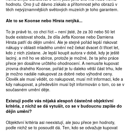
hodnotu. Ono ji už dávno získalo a přítomnost jeho obrazů v
těch nejvýznamnějších světových muzeích je toho garantem.
Ale to se Koonse nebo Hirsta netýká...
To je právě to, co chci říct – není jisté, že za 30 nebo 50 let
bude existovat shoda, že díla Jeffa Koonse nebo Damiena
Hirsta patří do dějin umění. Ale je stejně pořád lepší riskovat
nákupy v oblasti mladého umění než čekat dvacet či třicet let,
kdo z nich zůstane. Je lepší koupit autora v době, kdy je ještě
laciný, a mít ho ve sbírce, protože je možné, že ta jeho práce
přece jen dosáhne určitého ohodnocení. A nemusíte kupovat
zrovna drahého Koonse, pořád je tu daleko větší část trhu, kde
je možno nadále nakupovat za dobré nebo výhodné ceny.
Člověk ale musí vědět, co nakupovat, musí mít informaci, kde a
kdy nakupovat, a především musí být informován o tom, co se v
současném umění děje.
Existují podle vás nějaká alespoň částečně objektivní
kritéria, z nichž se dá vytušit, co se v budoucnu zapíše do
dějin umění?
Objektivní kritéria asi neexistují, ale jsou přece jen hodnoty,
podle nichž se to posoudit dá. Ten, kdo se odvažuje kupovat