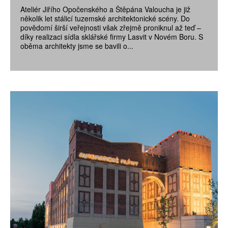
Ateliér Jiřího Opočenského a Štěpána Valoucha je již
několik let stálicí tuzemské architektonické scény. Do
povědomí širší veřejnosti však zřejmě proniknul až teď –
díky realizaci sídla sklářské firmy Lasvit v Novém Boru. S
oběma architekty jsme se bavili o...