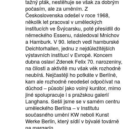
tažný pták, nestěhuje se však za dobrým
počasím, ale za uměním. Z
Československa odešel v roce 1968,
několik let pracoval v uměleckých
institucích ve Švýcarsku, poté přesídlil do
německého Essenu, následoval Mnichov
a Hamburk. V 90. letech vedl hamburské
Deichtorhallen, jednu z nejdůležitějších
výstavních institucí v Evropě. Koncem
dubna oslaví Zdenek Felix 70. narozeniny,
na čilosti a aktivitě mu však věk rozhodně
neubírá. Nejčastěji ho potkáte v Berlíně,
kam ale rozhodně neodešel odpočívat na
důchod – působí jako volný kurátor, mimo
jiné spolupracuje i s pražskou galerií
Langhans. Sešli jsme se v samém centru
uměleckého Berlína – v Institutu
současného umění KW neboli Kunst
Werke Berlin, který sídlí v bývalé továrně
na margarín.