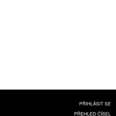
ZÍSKEJTE
ROČNÍ PŘEDPLATNÉ
ZA 1100 KČ
10 TIŠTĚNÝCH ČÍSEL
365 DNÍ ONLINE VERZE
ČLENSKÁ KARTA ARTCARD
KOUPIT PŘEDPLATNÉ
PŘIHLÁSIT SE
PŘEHLED ČÍSEL