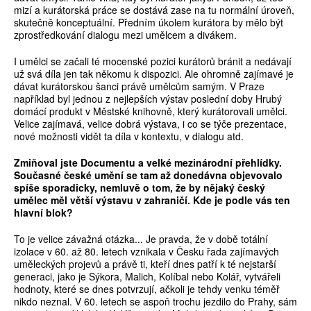
mizí a kurátorská práce se dostává zase na tu normální úroveň,
skutečně konceptuální. Předním úkolem kurátora by mělo být
zprostředkování dialogu mezi umělcem a divákem.
I umělci se začali té mocenské pozici kurátorů bránit a nedávají
už svá díla jen tak někomu k dispozici. Ale ohromně zajímavé je
dávat kurátorskou šanci právě umělcům samým. V Praze
například byl jednou z nejlepších výstav poslední doby Hrubý
domácí produkt v Městské knihovně, který kurátorovali umělci.
Velice zajímavá, velice dobrá výstava, i co se týče prezentace,
nové možnosti vidět ta díla v kontextu, v dialogu atd.
Zmiňoval jste Documentu a velké mezinárodní přehlídky.
Současné české umění se tam až donedávna objevovalo
spíše sporadicky, nemluvě o tom, že by nějaký český
umělec měl větší výstavu v zahraničí. Kde je podle vás ten
hlavní blok?
To je velice závažná otázka... Je pravda, že v době totální
izolace v 60. až 80. letech vznikala v Česku řada zajímavých
uměleckých projevů a právě ti, kteří dnes patří k té nejstarší
generaci, jako je Sýkora, Malich, Kolíbal nebo Kolář, vytvářeli
hodnoty, které se dnes potvrzují, ačkoli je tehdy venku téměř
nikdo neznal. V 60. letech se aspoň trochu jezdilo do Prahy, sám