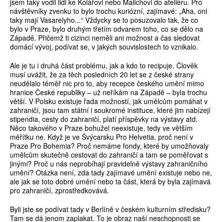
jsem taky vodil lidi ke Kolářovi nebo Malichovi do ateliéru. Pro
návštěvníky zvenku to bylo trochu kuriózní, zajímavé: „Aha, oni
taky mají Vasarelyho...“ Vždycky se to posuzovalo tak, že co
bylo v Praze, bylo druhým třetím odvarem toho, co se dělo na
Západě. Přičemž ti cizinci neměli ani možnost a čas sledovat
domácí vývoj, podívat se, v jakých souvislostech to vznikalo.
Ale je tu i druhá část problému, jak a kdo to recipuje. Člověk
musí uvážit, že za těch posledních 20 let se z české strany
neudělalo téměř nic pro to, aby recepce českého umění mimo
hranice České republiky – už neříkám na Západě – byla trochu
větší. V Polsku existuje řada možností, jak umělcům pomáhat v
zahraničí, jsou tam státní i soukromé instituce, které jim nabízejí
stipendia, cesty do zahraničí, platí příspěvky na výstavy atd.
Něco takového v Praze bohužel neexistuje, tedy ve větším
měřítku ne. Když je ve Švýcarsku Pro Helvetia, proč není v
Praze Pro Bohemia? Proč nemáme fondy, které by umožňovaly
umělcům skutečně cestovat do zahraničí a tam se poměřovat s
jinými? Proč u nás neprobíhají pravidelně výstavy zahraničního
umění? Otázka není, zda tady zajímavé umění existuje nebo ne,
ale jak se toto dobré umění nebo ta část, která by byla zajímavá
pro zahraničí, zprostředkovává.
Byli jste se podívat tady v Berlíně v českém kulturním středisku?
Tam se dá jenom zaplakat. To je obraz naší neschopnosti se