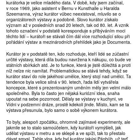
kurátorka je velice mladého data. V době, kdy jsem začínal,
v roce 1969, jako asistent v Bernu v Kunsthalle u Haralda
Szeemanna, výraz kurátor vůbec neexistoval, mluvilo se o
organizátorech výstavy a podobně. Slovo kurátor získalo
význam až v posledních snad 20 letech, tak od 80. let. A vznik
tohoto označení v podstatě koresponduje s přibýváním moci
těchto lidí – kurátoři se stávali čím dál více rozhodující silou při
pořádání výstav a mezinárodních přehlídek jako je Documenta.
Kurátor je v podstatě ten, kdo rozhoduje, kteří lidé se zúčastní
určité výstavy, která díla budou navržena k nákupu, co bude ve
státních sbírkách atd. Je to funkce, která je jistě důležitá a proti
níž nelze nic namítat. Problematickou se stává tehdy, když se
kurátor staví do role jakéhosi umělce, který stojí nad umělci. Ta
tendence byla velice silná v 90. letech, řada lidí vytvářela
koncepce, které s prezentovaným uměním měly jen velmi málo
společného. Byla to často jen nějaká kuriózní idea, snaha
upoutat na sebe pozornost. Dělaly se výstavy v kuchyni, ve
Vídni v podzemní dráze, prostě kdekoli jinde. Místo, kam se ta
výstava přesunula, bylo samo o sobě výkonem kurátora.
To byly, alespoň zpočátku, ohromně zajímavé experimenty, ale
jakmile se to stalo samoúčelem, kdy kurátoři vymýšleli, jak
udělat výstavu v metru a ve sklepě a ve spíži, tak to přestalo
dávat smysl. Tahle vlna, kdy byl kurátor jakýsi Pánbůh, už teď