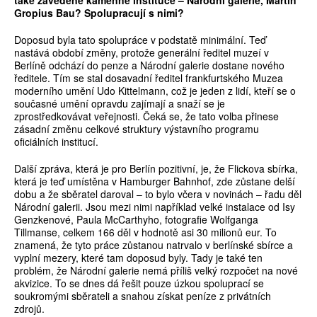
také zavedené kamenné instituce – Národní galerie, Martin
Gropius Bau? Spolupracují s nimi?
Doposud byla tato spolupráce v podstatě minimální. Teď
nastává období změny, protože generální ředitel muzeí v
Berlíně odchází do penze a Národní galerie dostane nového
ředitele. Tím se stal dosavadní ředitel frankfurtského Muzea
moderního umění Udo Kittelmann, což je jeden z lidí, kteří se o
současné umění opravdu zajímají a snaží se je
zprostředkovávat veřejnosti. Čeká se, že tato volba přinese
zásadní změnu celkové struktury výstavního programu
oficiálních institucí.
Další zpráva, která je pro Berlín pozitivní, je, že Flickova sbírka,
která je teď umístěna v Hamburger Bahnhof, zde zůstane delší
dobu a že sběratel daroval – to bylo včera v novinách – řadu děl
Národní galerii. Jsou mezi nimi například velké instalace od Isy
Genzkenové, Paula McCarthyho, fotografie Wolfganga
Tillmanse, celkem 166 děl v hodnotě asi 30 milionů eur. To
znamená, že tyto práce zůstanou natrvalo v berlínské sbírce a
vyplní mezery, které tam doposud byly. Tady je také ten
problém, že Národní galerie nemá příliš velký rozpočet na nové
akvizice. To se dnes dá řešit pouze úzkou spoluprací se
soukromými sběrateli a snahou získat peníze z privátních
zdrojů.