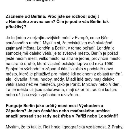
Začněme od Berlína: Proč jste se rozhodl odejít
z Hamburku zrovna sem? Čím je podle vás Berlín tak
přitažlivý?
Je to jedno z nejzajímavějších měst v Evropě, co se týče
současného umění. Myslím si, že existují jen dvě skutečně
zajímavá města: Londýn a Berlín, v tomto pořadí. Londýn je
samozřejmě daleko větší, je to světové město. Berlín je pořád
ještě něčím mezi, velkoměsto na straně jedné, provinční město
na straně druhé, které vlastně existuje teprve od roku 1990.
Spojením východní a západní části vzniklo v podstatě nové
město, které je přitažlivé pro mladé lidi nejenom z oblasti umění,
ale i divadla, filmu, hudby, módy. Mladí lidé tady mají daleko
větší šanci než ve městech, jako je Paříž, Mnichov nebo Vídeň.
Tahle města už jsou saturovaná, mají už příliš tradiční kulturu
nebo už jsou svým způsobem uzavřená.
Funguje Berlín jako určitý most mezi Východem a
Západem? Je pro českého nebo maďarského umělce
snazší prosadit se tady než třeba v Paříži nebo Londýně?
Myslím, že to tak je. Roli hraje i geografická vzdálenost. Z Prahy,