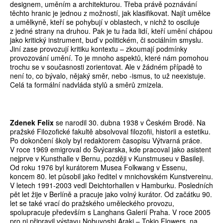
designem, uměním a architekturou. Třeba právě poznávání
těchto hranic je jednou z možností, jak klasifikovat. Najít umělce
a umělkyně, kteří se pohybují v oblastech, v nichž to osciluje
z jedné strany na druhou. Pak je tu řada lidí, kteří umění chápou
jako kritický instrument, buď v politickém, či sociálním smyslu.
Jiní zase provozují kritiku kontextu – zkoumají podmínky
provozování umění. To je mnoho aspektů, které nám pomohou
trochu se v současnosti zorientovat. Ale v žádném případě to
není to, co bývalo, nějaký směr, nebo -ismus, to už neexistuje.
Celá ta formální nadvláda stylů a směrů zmizela.
Zdenek Felix
se narodil 30. dubna 1938 v Českém Brodě. Na
pražské Filozofické fakultě absolvoval filozofii, historii a estetiku.
Po dokončení školy byl redaktorem časopisu Výtvarná práce.
V roce 1969 emigroval do Švýcarska, kde pracoval jako asistent
nejprve v Kunsthalle v Bernu, později v Kunstmuseu v Basileji.
Od roku 1976 byl kurátorem Musea Folkwang v Essenu,
koncem 80. let působil jako ředitel v mnichovském Kunstvereinu.
V letech 1991-2003 vedl Deichtorhallen v Hamburku. Posledních
pět let žije v Berlíně a pracuje jako volný kurátor. Od začátku 90.
let se také vrací do pražského uměleckého provozu,
spolupracuje především s Langhans Galerií Praha. V roce 2005
pro ni připravil výstavu Nobuyoshi Araki – Tokio Flowers, na