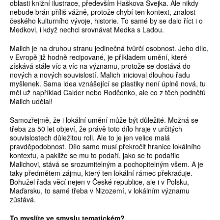
oblasti knižní ilustrace, především Haškova Švejka. Ale nikdy
nebude brán příliš vážně, protože chybí ten kontext, znalost
českého kulturního vývoje, historie. To samé by se dalo říct i o
Medkovi, i když nechci srovnávat Medka s Ladou.
Malich je na druhou stranu jedinečná tvůrčí osobnost. Jeho dílo,
v Evropě již hodně recipované, je příkladem umění, které
získává stále víc a víc na významu, protože se dostává do
nových a nových souvislostí. Malich inicioval dlouhou řadu
myšlenek. Sama idea vznášející se plastiky není úplně nová, tu
měl už například Calder nebo Rodčenko, ale co z těch podnětů
Malich udělal!
Samozřejmě, že i lokální umění může být důležité. Možná se
třeba za 50 let objeví, že právě toto dílo hraje v určitých
souvislostech důležitou roli. Ale to je jen velice malá
pravděpodobnost. Dílo samo musí překročit hranice lokálního
kontextu, a pakliže se mu to podaří, jako se to podařilo
Malichovi, stává se srozumitelným a pochopitelným všem. A je
taky předmětem zájmu, který ten lokální rámec překračuje.
Bohužel řada věcí nejen v České republice, ale i v Polsku,
Maďarsku, to samé třeba v Nizozemí, v lokálním významu
zůstává.
To myslíte ve smyslu tematickém?