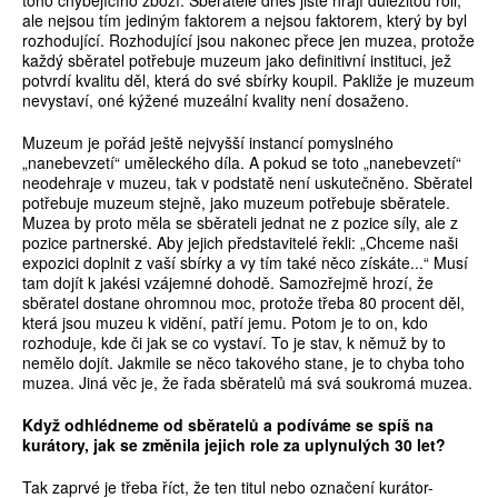
toho chybějícího zboží. Sběratelé dnes jistě hrají důležitou roli,
ale nejsou tím jediným faktorem a nejsou faktorem, který by byl
rozhodující. Rozhodující jsou nakonec přece jen muzea, protože
každý sběratel potřebuje muzeum jako definitivní instituci, jež
potvrdí kvalitu děl, která do své sbírky koupil. Pakliže je muzeum
nevystaví, oné kýžené muzeální kvality není dosaženo.
Muzeum je pořád ještě nejvyšší instancí pomyslného
„nanebevzetí“ uměleckého díla. A pokud se toto „nanebevzetí“
neodehraje v muzeu, tak v podstatě není uskutečněno. Sběratel
potřebuje muzeum stejně, jako muzeum potřebuje sběratele.
Muzea by proto měla se sběrateli jednat ne z pozice síly, ale z
pozice partnerské. Aby jejich představitelé řekli: „Chceme naši
expozici doplnit z vaší sbírky a vy tím také něco získáte...“ Musí
tam dojít k jakési vzájemné dohodě. Samozřejmě hrozí, že
sběratel dostane ohromnou moc, protože třeba 80 procent děl,
která jsou muzeu k vidění, patří jemu. Potom je to on, kdo
rozhoduje, kde či jak se co vystaví. To je stav, k němuž by to
nemělo dojít. Jakmile se něco takového stane, je to chyba toho
muzea. Jiná věc je, že řada sběratelů má svá soukromá muzea.
Když odhlédneme od sběratelů a podíváme se spíš na
kurátory, jak se změnila jejich role za uplynulých 30 let?
Tak zaprvé je třeba říct, že ten titul nebo označení kurátor-