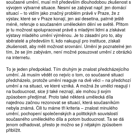
současné umění, musí mít především dlouhodobou zkušenost s
vývojem výtvarné situace. Nesmí se zabývat např. jen domácí
situací – to vidím jako značný problém právě v Praze, že z
výstav, které se v Praze konají, jen asi desetina, patrně ještě
méně, referuje o současném uměleckém dění ve světě. Přitom
je tu možnost spolupracovat právě s mladými lidmi a získávat
výstavy mladého umění výměnou. Je to zásadní pro to, aby
sběratelé a především ti, kdo nakupují pro instituce, získali
zkušenosti, aby měli možnost srovnání. Umění je poznatelné jen
tím, že se jím zabývám, není možné posuzovat umění z obrázků
na internetu.
To je jeden předpoklad. Tím druhým je znalost předcházejícího
umění. Já musím vědět co nejvíc o tom, co současné situaci
předcházelo, protože umění reaguje na dvě věci – na předchozí
umění a na situaci, ve které vzniká. A možná že umělci reagují i
na budoucnost, sice ji také neznají, ale mohou ji svým
způsobem předjímat. Proto také některá umělecká díla
najednou začnou rezonovat se situací, která současníkům
nebyla známá. Čili tu máme tři kriteria – znalost minulého
umění, pochopení společenských a politických souvislostí
současného uměleckého díla a potom budoucnost. Ta se dá
jenom odhadovat, přesto je možno se jí nějakým způsobem
přiblížit.