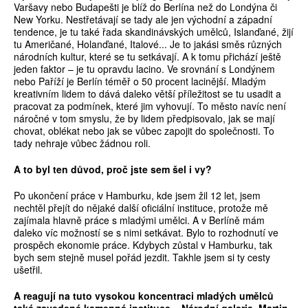
Varšavy nebo Budapešti je blíž do Berlína než do Londýna či
New Yorku. Nestřetávají se tady ale jen východní a západní
tendence, je tu také řada skandinávských umělců, Islanďané, žijí
tu Američané, Holanďané, Italové... Je to jakási směs různých
národních kultur, které se tu setkávají. A k tomu přichází ještě
jeden faktor – je tu opravdu lacino. Ve srovnání s Londýnem
nebo Paříží je Berlín téměř o 50 procent lacinější. Mladým
kreativním lidem to dává daleko větší příležitost se tu usadit a
pracovat za podmínek, které jim vyhovují. To město navíc není
náročné v tom smyslu, že by lidem předpisovalo, jak se mají
chovat, oblékat nebo jak se vůbec zapojit do společnosti. To
tady nehraje vůbec žádnou roli.
A to byl ten důvod, proč jste sem šel i vy?
Po ukončení práce v Hamburku, kde jsem žil 12 let, jsem
nechtěl přejít do nějaké další oficiální instituce, protože mě
zajímala hlavně práce s mladými umělci. A v Berlíně mám
daleko víc možností se s nimi setkávat. Bylo to rozhodnutí ve
prospěch ekonomie práce. Kdybych zůstal v Hamburku, tak
bych sem stejně musel pořád jezdit. Takhle jsem si ty cesty
ušetřil.
A reagují na tuto vysokou koncentraci mladých umělců