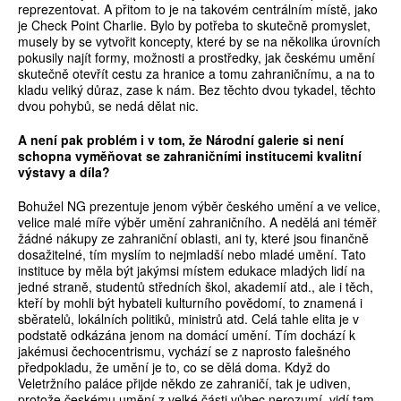
reprezentovat. A přitom to je na takovém centrálním místě, jako
je Check Point Charlie. Bylo by potřeba to skutečně promyslet,
musely by se vytvořit koncepty, které by se na několika úrovních
pokusily najít formy, možnosti a prostředky, jak českému umění
skutečně otevřít cestu za hranice a tomu zahraničnímu, a na to
kladu veliký důraz, zase k nám. Bez těchto dvou tykadel, těchto
dvou pohybů, se nedá dělat nic.
A není pak problém i v tom, že Národní galerie si není
schopna vyměňovat se zahraničními institucemi kvalitní
výstavy a díla?
Bohužel NG prezentuje jenom výběr českého umění a ve velice,
velice malé míře výběr umění zahraničního. A nedělá ani téměř
žádné nákupy ze zahraniční oblasti, ani ty, které jsou finančně
dosažitelné, tím myslím to nejmladší nebo mladé umění. Tato
instituce by měla být jakýmsi místem edukace mladých lidí na
jedné straně, studentů středních škol, akademií atd., ale i těch,
kteří by mohli být hybateli kulturního povědomí, to znamená i
sběratelů, lokálních politiků, ministrů atd. Celá tahle elita je v
podstatě odkázána jenom na domácí umění. Tím dochází k
jakémusi čechocentrismu, vychází se z naprosto falešného
předpokladu, že umění je to, co se dělá doma. Když do
Veletržního paláce přijde někdo ze zahraničí, tak je udiven,
protože českému umění z velké části vůbec nerozumí, vidí tam