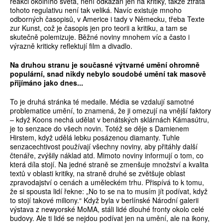
reakci okolního světa, není odkázán jen na kritiky, takže ztráta
tohoto regulativu není tak veliká. Navíc existuje mnoho
odborných časopisů, v Americe i tady v Německu, třeba Texte
zur Kunst, což je časopis jen pro teorii a kritiku, a tam se
skutečně polemizuje. Běžné noviny mnohem víc a často i
výrazně kriticky reflektují film a divadlo.
Na druhou stranu je současné výtvarné umění ohromně
populární, snad nikdy nebylo soudobé umění tak masově
přijímáno jako dnes...
To je druhá stránka té medaile. Média se vzdalují samotné
problematice umění, to znamená, že ji omezují na vnější faktory
– když Koons nechá udělat v benátských sklárnách Kámasútru,
je to senzace do všech novin. Totéž se děje s Damienem
Hirstem, když udělá lebku posázenou diamanty. Tuhle
senzacechtivost používají všechny noviny, aby přitáhly další
čtenáře, zvýšily náklad atd. Mimoto noviny informují o tom, co
která díla stojí. Na jedné straně se zmenšuje množství a kvalita
textů v oblasti kritiky, na straně druhé se zvětšuje oblast
zpravodajství o cenách a uměleckém trhu. Přispívá to k tomu,
že si spousta lidí řekne: „No to se na to musím jít podívat, když
to stojí takové miliony.“ Když byla v berlínské Národní galerii
výstava z newyorské MoMA, stáli lidé dlouhé fronty okolo celé
budovy. Ale ti lidé se nejdou podívat jen na umění, ale na ikony,