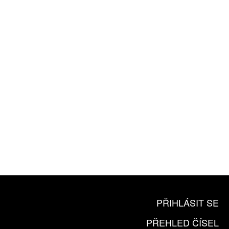
ROČNÍ PŘEDPLATNÉ
ZA 1100 KČ
10 TIŠTĚNÝCH ČÍSEL
365 DNÍ ONLINE VERZE
ČLENSKÁ KARTA ARTCARD
KOUPIT PŘEDPLATNÉ
PŘIHLÁSIT SE
PŘEHLED ČÍSEL