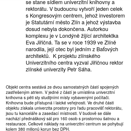
se stane sídlem univerzitní knihovny a
rektorátu. V budoucnu vytvoří jeden celek
s Kongresovým centrem, jehož investorem
je Statutární město Zlín a jehož výstavba
dosud nebyla dokončena. Autorkou
komplexu je v Londýně žijící architektka
Eva Jiřičná. Ta se v roce 1939 ve Zlíně
narodila, její otec byl jedním z Baťových
architektů. K projektu zlínského
Univerzitního centra vyzval Jiřičnou rektor
zlínské univerzity Petr Sáha.
Objekt centra sestává ze dvou samostatných částí spojených
zastřešeným atriem. V jedné z částí je umístěna univerzitní
knihovna s pěti sty studijními místy vybavenými počítači.
Knihovna bude přístupná i laické veřejnosti. Ve druhé části
objektu získala univerzita prostory pro řadu pracovišť rektorátu,
jsou tu kanceláře a zasedací místnosti. V budově se dále
nachází přednáškový sál pro 160 osob s prostornou šatnou a
restaurace. Celkové náklady na univerzitní centrum se pohybují
kolem 380 milionů korun bez DPH.