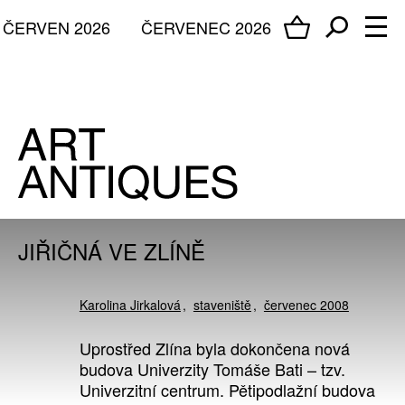
ČERVEN 2026
ČERVENEC 2026
JIŘIČNÁ VE ZLÍNĚ
Karolina Jirkalová
staveniště
červenec 2008
Uprostřed Zlína byla dokončena nová
budova Univerzity Tomáše Bati – tzv.
Univerzitní centrum. Pětipodlažní budova