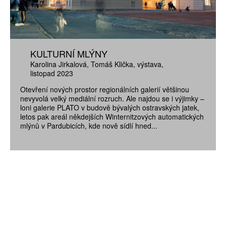
KULTURNÍ MLÝNY
Karolina Jirkalová
Tomáš Klička
výstava
listopad 2023
Otevření nových prostor regionálních galerií většinou
nevyvolá velký mediální rozruch. Ale najdou se i výjimky –
loni galerie PLATO v budově bývalých ostravských jatek,
letos pak areál někdejších Winternitzových automatických
mlýnů v Pardubicích, kde nově sídlí hned...
ZÍSKEJTE