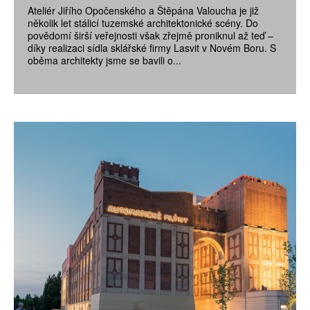
Ateliér Jiřího Opočenského a Štěpána Valoucha je již
několik let stálicí tuzemské architektonické scény. Do
povědomí širší veřejnosti však zřejmě proniknul až teď –
díky realizaci sídla sklářské firmy Lasvit v Novém Boru. S
oběma architekty jsme se bavili o...