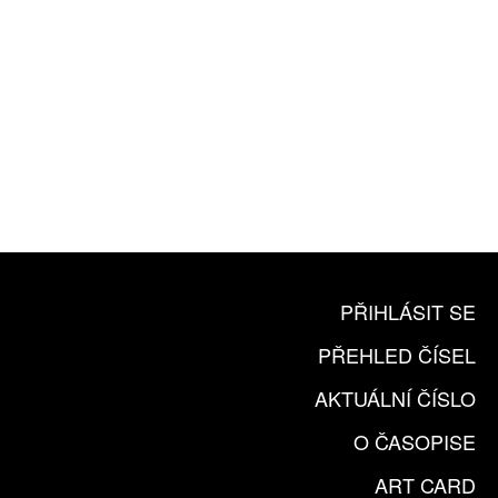
10 TIŠTĚNÝCH ČÍSEL
365 DNÍ ONLINE VERZE
ČLENSKÁ KARTA ARTCARD
KOUPIT PŘEDPLATNÉ
PŘIHLÁSIT SE
PŘEHLED ČÍSEL
AKTUÁLNÍ ČÍSLO
O ČASOPISE
ART CARD