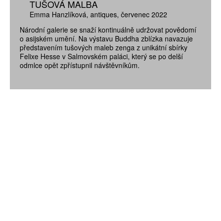
TUŠOVÁ MALBA
Emma Hanzlíková
antiques
červenec 2022
Národní galerie se snaží kontinuálně udržovat povědomí
o asijském umění. Na výstavu Buddha zblízka navazuje
představením tušových maleb zenga z unikátní sbírky
Felixe Hesse v Salmovském paláci, který se po delší
odmlce opět zpřístupnil návštěvníkům.
ZÍSKEJTE
ROČNÍ PŘEDPLATNÉ
ZA 1100 KČ