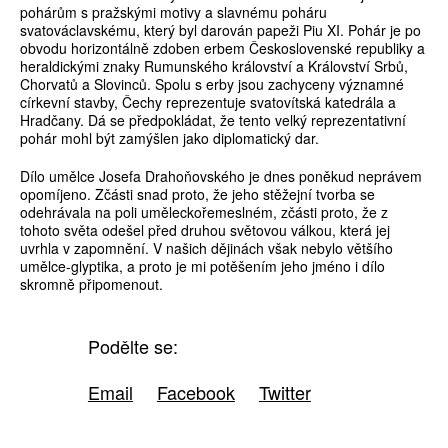
pohárům s pražskými motivy a slavnému poháru
svatováclavskému, který byl darován papeži Piu XI. Pohár je po
obvodu horizontálně zdoben erbem Československé republiky a
heraldickými znaky Rumunského království a Království Srbů,
Chorvatů a Slovinců. Spolu s erby jsou zachyceny významné
církevní stavby, Čechy reprezentuje svatovítská katedrála a
Hradčany. Dá se předpokládat, že tento velký reprezentativní
pohár mohl být zamýšlen jako diplomatický dar.
Dílo umělce Josefa Drahoňovského je dnes poněkud neprávem
opomíjeno. Zčásti snad proto, že jeho stěžejní tvorba se
odehrávala na poli uměleckořemeslném, zčásti proto, že z
tohoto světa odešel před druhou světovou válkou, která jej
uvrhla v zapomnění. V našich dějinách však nebylo většího
umělce-glyptika, a proto je mi potěšením jeho jméno i dílo
skromně připomenout.
Podělte se:
Email
Facebook
Twitter