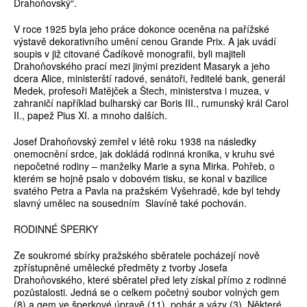
Drahoňovský“.
V roce 1925 byla jeho práce dokonce oceněna na pařížské
výstavě dekorativního umění cenou Grande Prix. A jak uvádí
soupis v již citované Čadíkově monografii, byli majiteli
Drahoňovského prací mezi jinými prezident Masaryk a jeho
dcera Alice, ministerští radové, senátoři, ředitelé bank, generál
Medek, profesoři Matějček a Štech, ministerstva i muzea, v
zahraničí například bulharský car Boris III., rumunský král Carol
II., papež Pius XI. a mnoho dalších.
Josef Drahoňovský zemřel v létě roku 1938 na následky
onemocnění srdce, jak dokládá rodinná kronika, v kruhu své
nepočetné rodiny – manželky Marie a syna Mirka. Pohřeb, o
kterém se hojně psalo v dobovém tisku, se konal v bazilice
svatého Petra a Pavla na pražském Vyšehradě, kde byl tehdy
slavný umělec na sousedním Slavíně také pochován.
RODINNÉ ŠPERKY
Ze soukromé sbírky pražského sběratele pocházejí nově
zpřístupněné umělecké předměty z tvorby Josefa
Drahoňovského, které sběratel před lety získal přímo z rodinné
pozůstalosti. Jedná se o celkem početný soubor volných gem
(8) a gem ve šperkové úpravě (11), pohár a vázy (3). Některé