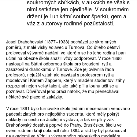
soukromých sbírkách, v aukcích se však s
nimi setkáme jen ojediněle. V soukromém
držení je i unikátní soubor šperků, gem a
váz z autorovy rodinné pozůstalosti.
Josef Drahoňovský (1877–1938) pocházel ze skromných
poměrů, z malé vísky Volavec u Turnova. Od útlého dětství
projevoval výtvarné nadání, ve kterém se ho jeho rodina i pan
učitel na obecné škole snažili vždy podporovat. V roce 1890
nastoupil na Státní odbornou školu pro broušení, rytí a
zasazování drahokamů v Turnově. Zde jej ovlivnila řada
profesorů, nejužší vztah ale navázal s profesorem rytí a
modelování Karlem Zappem, který v mladém studentovi záhy
rozpoznal nejen velký talent, ale také píli a touhu učit se a
poznávat. Důvěřoval jeho práci natolik, že mu přenechával
některé své placené zakázky.
V roce 1891 bylo turnovské škole jedním mecenášem věnováno
padesát zlatých pro nejlepšího studenta, které měly pokrýt
náklady na cestu na Jubilejní výstavu, a tak se pilný žák
Drahoňovský dostává poprvé do Prahy. Brusičskou školu ve
svém rodném kraji dokončil roku 1894 a rád by byl pokračoval
na akademii ve Vídni u významného rakouského medailéra,