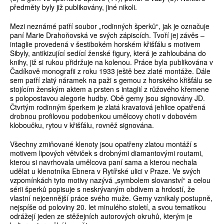
předměty byly již publikovány, jiné nikoli.
Mezi neznámé patří soubor „rodinných šperků“, jak je označuje
paní Marie Drahoňovská ve svých zápiscích. Tvoří jej závěs –
intaglie provedená v šestibokém horském křišťálu s motivem
Sibyly, antikizující sedící ženské figury, která je zahloubána do
knihy, již si rukou přidržuje na kolenou. Práce byla publikována v
Čadíkově monografii z roku 1933 ještě bez zlaté montáže. Dále
sem patří zlatý náramek na paži s gemou z horského křišťálu se
stojícím ženským aktem a prsten s intaglií z růžového křemene
s polopostavou alegorie hudby. Obě gemy jsou signovány JD.
Čtvrtým rodinným šperkem je zlatá kravatová jehlice opatřená
drobnou profilovou podobenkou umělcovy choti v dobovém
kloboučku, rytou v křišťálu, rovněž signována.
Všechny zmiňované klenoty jsou opatřeny zlatou montáží s
motivem lipových větviček s drobnými diamantovými routami,
kterou si navrhovala umělcova paní sama a kterou nechala
udělat u klenotníka Ebnera v Rytířské ulici v Praze. Ve svých
vzpomínkách tyto motivy nazývá „symbolem slovanství“ a celou
sérii šperků popisuje s neskrývaným obdivem a hrdostí, že
vlastní nejcennější práce svého muže. Gemy vznikaly postupně,
nejspíše od poloviny 20. let minulého století, a svou tematikou
odrážejí jeden ze stěžejních autorových okruhů, kterým je