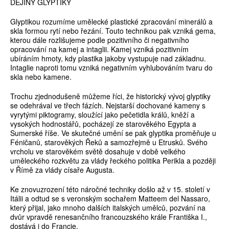
DĚJINY GLYPTIKY
Glyptikou rozumíme umělecké plastické zpracování minerálů a
skla formou rytí nebo řezání. Touto technikou pak vzniká gema,
kterou dále rozlišujeme podle pozitivního či negativního
opracování na kamej a intaglii. Kamej vzniká pozitivním
ubíráním hmoty, kdy plastika jakoby vystupuje nad základnu.
Intaglie naproti tomu vzniká negativním vyhlubováním tvaru do
skla nebo kamene.
Trochu zjednodušeně můžeme říci, že historický vývoj glyptiky
se odehrával ve třech fázích. Nejstarší dochované kameny s
vyrytými piktogramy, sloužící jako pečetidla králů, kněží a
vysokých hodnostářů, pocházejí ze starověkého Egypta a
Sumerské říše. Ve skutečné umění se pak glyptika proměňuje u
Féničanů, starověkých Řeků a samozřejmě u Etrusků. Svého
vrcholu ve starověkém světě dosahuje v době velkého
uměleckého rozkvětu za vlády řeckého politika Perikla a později
v Římě za vlády císaře Augusta.
Ke znovuzrození této náročné techniky došlo až v 15. století v
Itálii a odtud se s veronským sochařem Matteem del Nassaro,
který přijal, jako mnoho dalších italských umělců, pozvání na
dvůr vpravdě renesančního francouzského krále Františka I.,
dostává i do Francie.