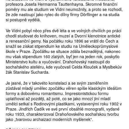
profesora Josefa Hermanna Tauttenhayna. Skromné finanční
poměry mu ale studium ve Vídni neumožnily, a proto se rozhodl,
že zde nastoupí jako rytec do dílny firmy Dörflinger a na studia
si postupně vydělá.
Ve Vídni pobyl něco přes dvě léta a ve volných chvílích po práci
chodil studovat do knihoven, muzeí a Dvorní klenotnice antické
a renesanční gemy. Na počátku roku 1896 se vrátil do Čech a
snažil se získat stipendium ke studiu na Uměleckoprůmyslové
škole v Praze. Zpočátku se situace zdála beznadějná, nakonec
mu však stipendium 160 zlatých, byť jen na jeden rok, poskytlo
Ministerstvo kultu a vyučování. Drahoňovský nastoupil do
sochařského ateliéru, kde vyučovali Celda Klouček a Myslbekův
žák Stanislav Sucharda.
Je jasné, že v takovéto konstelaci a se svým zaměřením
zůstával mladý umělec zpočátku věren spíše klasickým ideálům
formy a dobovému romantismu. Impresionistickou formu
uplatňoval až později, až poté, co se jako mnozí jiní mladí
umělci setkal s Rodinovými plastikami, vystavenými roku 1902 v
Praze. Jindřich Čadík ve své první obsáhlé monografii, vydané
roku 1933, charakterizoval Drahoňovského sochařskou tvorbu
jako „tvarovou archaizaci moderních myšlenek“.