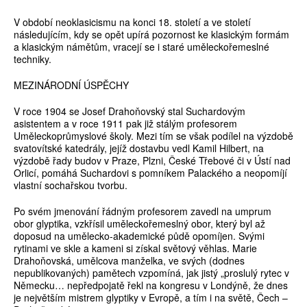
V období neoklasicismu na konci 18. století a ve století
následujícím, kdy se opět upírá pozornost ke klasickým formám
a klasickým námětům, vracejí se i staré uměleckořemeslné
techniky.
MEZINÁRODNÍ ÚSPĚCHY
V roce 1904 se Josef Drahoňovský stal Suchardovým
asistentem a v roce 1911 pak již stálým profesorem
Uměleckoprůmyslové školy. Mezi tím se však podílel na výzdobě
svatovítské katedrály, jejíž dostavbu vedl Kamil Hilbert, na
výzdobě řady budov v Praze, Plzni, České Třebové či v Ústí nad
Orlicí, pomáhá Suchardovi s pomníkem Palackého a neopomíjí
vlastní sochařskou tvorbu.
Po svém jmenování řádným profesorem zavedl na umprum
obor glyptika, vzkřísil uměleckořemeslný obor, který byl až
doposud na umělecko-akademické půdě opomíjen. Svými
rytinami ve skle a kameni si získal světový věhlas. Marie
Drahoňovská, umělcova manželka, ve svých (dodnes
nepublikovaných) pamětech vzpomíná, jak jistý „proslulý rytec v
Německu… nepředpojatě řekl na kongresu v Londýně, že dnes
je největším mistrem glyptiky v Evropě, a tím i na světě, Čech –