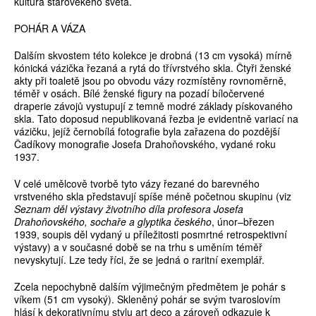
kultura starověkého světa.
POHÁR A VÁZA
Dalším skvostem této kolekce je drobná (13 cm vysoká) mírně
kónická vázička řezaná a rytá do třívrstvého skla. Čtyři ženské
akty při toaletě jsou po obvodu vázy rozmístěny rovnoměrně,
téměř v osách. Bílé ženské figury na pozadí bíločervené
draperie závojů vystupují z temně modré základy pískovaného
skla. Tato doposud nepublikovaná řezba je evidentně variací na
vázičku, jejíž černobílá fotografie byla zařazena do pozdější
Čadíkovy monografie Josefa Drahoňovského, vydané roku
1937.
V celé umělcově tvorbě tyto vázy řezané do barevného
vrstveného skla představují spíše méně početnou skupinu (viz
Seznam děl výstavy životního díla profesora Josefa
Drahoňovského, sochaře a glyptika českého
, únor–březen
1939, soupis děl vydaný u příležitosti posmrtné retrospektivní
výstavy) a v současné době se na trhu s uměním téměř
nevyskytují. Lze tedy říci, že se jedná o raritní exemplář.
Zcela nepochybně dalším výjimečným předmětem je pohár s
víkem (51 cm vysoký). Skleněný pohár se svým tvaroslovím
hlásí k dekorativnímu stylu art deco a zároveň odkazuje k