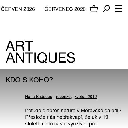
ČERVEN 2026
ČERVENEC 2026
KDO S KOHO?
Hana Buddeus
recenze
květen 2012
L’étude d’après nature v Moravské galerii /
Přestože nás nepřekvapí, že už v 19.
století malíři často využívali pro