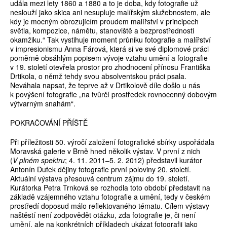
udála mezi lety 1860 a 1880 a to je doba, kdy fotografie už
neslouží jako skica ani nesupluje malířským služebnostem, ale
kdy je mocným obrozujícím proudem malířství v principech
světla, kompozice, námětu, stanoviště a bezprostřednosti
okamžiku.“ Tak vystihuje moment průniku fotografie a malířství
v impresionismu Anna Fárová, která si ve své diplomové práci
poměrně obsáhlým popisem vývoje vztahu umění a fotografie
v 19. století otevřela prostor pro zhodnocení přínosu Františka
Drtikola, o němž tehdy svou absolventskou práci psala.
Neváhala napsat, že teprve až v Drtikolově díle došlo u nás
k povýšení fotografie „na tvůrčí prostředek rovnocenný dobovým
výtvarným snahám“.
POKRAČOVÁNÍ PŘÍŠTĚ
Při příležitosti 50. výročí založení fotografické sbírky uspořádala
Moravská galerie v Brně hned několik výstav. V první z nich
(
V plném spektru
; 4. 11. 2011–5. 2. 2012) představil kurátor
Antonín Dufek dějiny fotografie první poloviny 20. století.
Aktuální výstava přesouvá centrum zájmu do 19. století.
Kurátorka Petra Trnková se rozhodla toto období představit na
základě vzájemného vztahu fotografie a umění, tedy v českém
prostředí doposud málo reflektovaného tématu. Cílem výstavy
naštěstí není zodpovědět otázku, zda fotografie je, či není
umění, ale na konkrétních příkladech ukázat fotografii jako