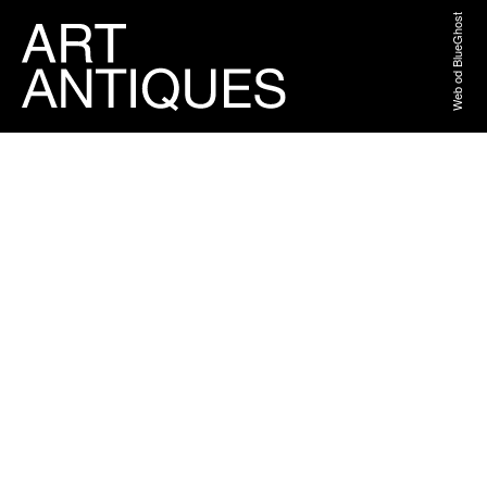
Web od BlueGhost