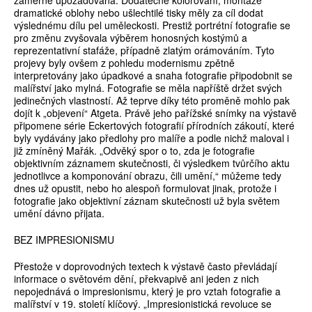
záměrně upozaďována. Dodatečné kolorování, montáže
dramatické oblohy nebo ušlechtilé tisky měly za cíl dodat
výslednému dílu pel uměleckosti. Prestiž portrétní fotografie se
pro změnu zvyšovala výběrem honosných kostýmů a
reprezentativní stafáže, případně zlatým orámováním. Tyto
projevy byly ovšem z pohledu modernismu zpětně
interpretovány jako úpadkové a snaha fotografie připodobnit se
malířství jako mylná. Fotografie se měla napříště držet svých
jedinečných vlastností. Až teprve díky této proměně mohlo pak
dojít k „objevení“ Atgeta. Právě jeho pařížské snímky na výstavě
připomene série Eckertových fotografií přírodních zákoutí, které
byly vydávány jako předlohy pro malíře a podle nichž maloval i
již zmíněný Mařák. „Odvěký spor o to, zda je fotografie
objektivním záznamem skutečnosti, či výsledkem tvůrčího aktu
jednotlivce a komponování obrazu, čili umění,“ můžeme tedy
dnes už opustit, nebo ho alespoň formulovat jinak, protože i
fotografie jako objektivní záznam skutečnosti už byla světem
umění dávno přijata.
BEZ IMPRESIONISMU
Přestože v doprovodných textech k výstavě často převládají
informace o světovém dění, překvapivě ani jeden z nich
nepojednává o impresionismu, který je pro vztah fotografie a
malířství v 19. století klíčový. „Impresionistická revoluce se