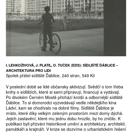
I. LEHKOŽIVOVÁ, J. PLATIL, O. TUČEK (EDS): SÍDLIŠTĚ ĎÁBLICE –
ARCHITEKTURA PRO LIDI
Spolek přátel sídliště Ďáblice, 240 stran, 549 Kč
V poslední době se lidé občansky aktivizují. Svědčí o tom třeba
knihy o sídlištích, které si sami připravují, financují a vydávají.
Po divokém Černém Mostě přichází krotší a odbornější sídliště
Ďáblice. To si domorodci vyzvedávají vedle někdejšího kina
Ládví, kam se chodívalo na dobré filmy. Sídliště Ďáblice je
místo, které díky velkým zeleným prostorům mezi domy dýchá.
Jejich zastavění, které mu jednu dobu hrozilo, by ho zničilo. K
publikaci byli přizváni historikové umění a architektury, architekti,
památkáři a krajináři. V knize se dozvíme o urbanistickém řešení