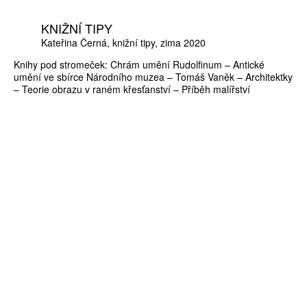
KNIŽNÍ TIPY
Kateřina Černá
knižní tipy
zima 2020
Knihy pod stromeček: Chrám umění Rudolfinum – Antické
umění ve sbírce Národního muzea – Tomáš Vaněk – Architektky
– Teorie obrazu v raném křesťanství – Příběh malířství
ZÍSKEJTE
ROČNÍ PŘEDPLATNÉ
ZA 1100 KČ