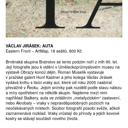
VÁCLAV JIRÁSEK: AUTA
Eastern Front – ArtMap, 18 sešitů, 800 Kč
Brněnská skupina Bratrstvo se tento podzim noří z mlh 90. let.
Její fotografie jsou k vidění v Uměleckoprůmyslovém museu na
výstavě
Obrazy konců dějin
, Roman Muselík vystavuje
v pražské galerii Hunt Kastner a jeho kolega Václav Jirásek
vydává knihu s tisíci vraky aut, které od roku 2005 nasbíral
převážně v Řecku. Jejich snímky pak rozdělil podle stavu nálezu
a míry opotřebení na několik skupin. Najdeme mezi nimi
například Stalkery, auta ve zvláštním „metafyzickém“ zastavení,
nebo Akrobaty – vraky v nepravděpodobných pozicích na
neočekávaných místech. Soubor fotografií působí svěže, ačkoli
zaznamenává rozklad. Vraky vrůstají do přírody a jejich kovové
kostry se stávají součástí nového života.