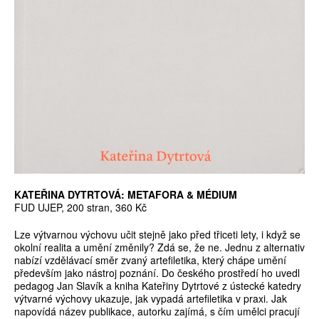
KATEŘINA DYTRTOVÁ: METAFORA & MÉDIUM
FUD UJEP, 200 stran, 360 Kč
Lze výtvarnou výchovu učit stejně jako před třiceti lety, i když se
okolní realita a umění změnily? Zdá se, že ne. Jednu z alternativ
nabízí vzdělávací směr zvaný artefiletika, který chápe umění
především jako nástroj poznání. Do českého prostředí ho uvedl
pedagog Jan Slavík a kniha Kateřiny Dytrtové z ústecké katedry
výtvarné výchovy ukazuje, jak vypadá artefiletika v praxi. Jak
napovídá název publikace, autorku zajímá, s čím umělci pracují