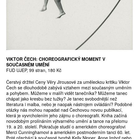
VIKTOR ČECH: CHOREOGRAFICKÝ MOMENT V
SOUČASNÉM UMĚNÍ
FUD UJEP, 99 stran, 180 Kč
Čerstvý držitel Ceny Věry Jirousové za uměleckou kritiku Viktor
Čech se dlouhodobě zabývá vztahem mezi současným uměním
a pohybem. Můžeme v malíři vidět tanečníka? Můžeme tanec
chápat jako kresbu bez tužky? Je tanec svobodnější než
literatura i malba, nebo je naopak nástrojem ovládání? Podobné
otázky nás mohou napadat nad Čechovou novou publikací,
která je vyvrcholením jeho zájmu o choreografii. Kniha začíná
novodobým prolínáním výtvarného umění a tance na přelomu
19. a 20. století. Pokračuje studií o americkém choreografovi
Merci Cunninghamovi a americkém postmoderním tanci 60. let.
Poté přechází k současné tvorbě Kelly Nipper, Anne Imhof nebo