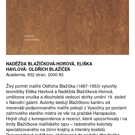
NADĚŽDA BLAŽÍČKOVÁ-HOROVÁ, ELIŠKA
HAVLOVÁ: OLDŘICH BLAŽÍČEK
Academia, 832 stran, 2000 Kč
Živý portrét malíře Oldřicha Blažíčka (1887-1953) vytvořily
teoretičky Eliška Havlová a Naděžda Blažíčková-Horová,
umělcova vnučka a dlouholetá vedoucí sbírky umění 19. století
v Národní galerii. Autorky sledují Blažíčkovu kariéru od
mecenáši podporovaného malíře pokojů z Vysočiny po poctami
zahrnutého starého mistra ve vile na pražské Hanspaulce.
Hojně citují z korespondence a recenzí, které upozorňovaly i na
limity Blažíčkova malířského typu – radostného koloristy
specializovaného na zimní krajiny a interiéry kostelů.
Dvousvazková publikace, stylizovaná do podoby dřevěného