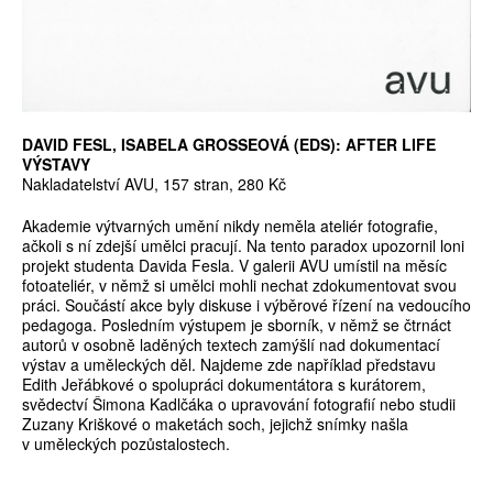
DAVID FESL, ISABELA GROSSEOVÁ (EDS): AFTER LIFE
VÝSTAVY
Nakladatelství AVU, 157 stran, 280 Kč
Akademie výtvarných umění nikdy neměla ateliér fotografie,
ačkoli s ní zdejší umělci pracují. Na tento paradox upozornil loni
projekt studenta Davida Fesla. V galerii AVU umístil na měsíc
fotoateliér, v němž si umělci mohli nechat zdokumentovat svou
práci. Součástí akce byly diskuse i výběrové řízení na vedoucího
pedagoga. Posledním výstupem je sborník, v němž se čtrnáct
autorů v osobně laděných textech zamýšlí nad dokumentací
výstav a uměleckých děl. Najdeme zde například představu
Edith Jeřábkové o spolupráci dokumentátora s kurátorem,
svědectví Šimona Kadlčáka o upravování fotografií nebo studii
Zuzany Kriškové o maketách soch, jejichž snímky našla
v uměleckých pozůstalostech.