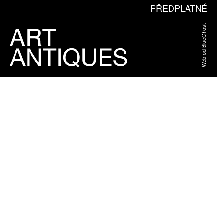
PŘEDPLATNÉ
Web od BlueGhost