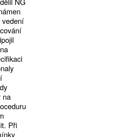
sdělil NG
známen
u vedení
acování
pojil
 na
ifikaci
onaly
í
kdy
y na
roceduru
ým
t. Při
mínky