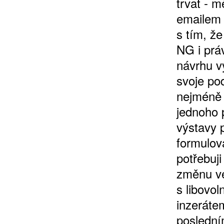
trvat - m
emailem 
s tím, ž
NG i prá
návrhu vý
svoje po
nejméně 
jednoho 
výstavy 
formulov
potřebuj
změnu ve
s libovol
inzerátem
poslední