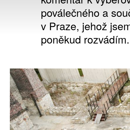
poválečného a sou
v Praze, jehož jsem
poněkud rozvádím.