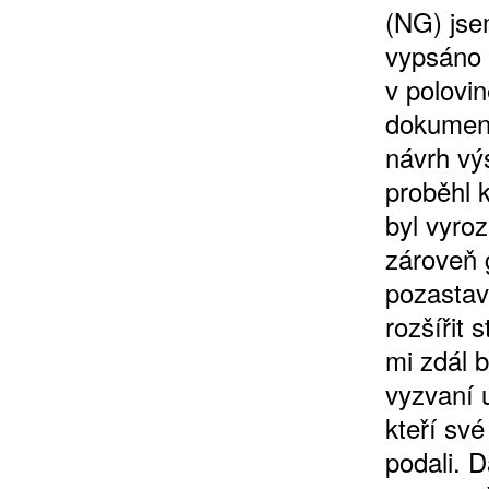
(NG) jse
vypsáno 
v polovi
10 TI
dokument
365 DNÍ
návrh vý
ČLENSKÁ K
proběhl 
byl vyro
zároveň 
KOUPIT PŘEDPLATNÉ
pozastav
rozšířit 
mi zdál 
vyzvaní u
kteří sv
podali. 