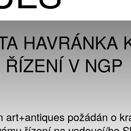
TA HAVRÁNKA 
ŘÍZENÍ V NGP
 art+antiques požádán o kr
ému řízení na vedoucí/ho S