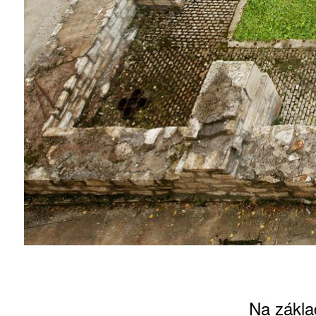
ZÍSKEJTE
ROČNÍ PŘEDPL
ZA 1100 KČ
Na zákla