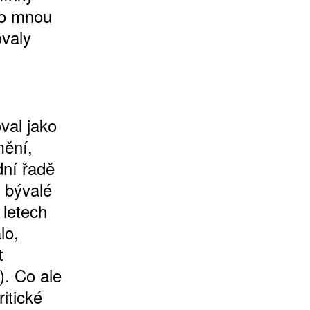
 o mnou
valy
val jako
mění,
dní řadě
 bývalé
 letech
lo,
t
. Co ale
itické