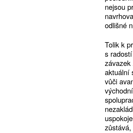
nejsou p
navrhova
odlišné n
Tolik k 
s radost
závazek 
aktuální 
vůči ava
východní
spoluprac
nezaklád
uspokoje
zůstává,