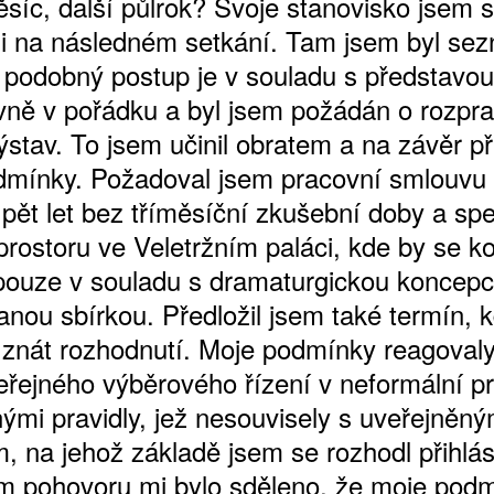
ěsíc, další půlrok? Svoje stanovisko jsem 
i na následném setkání. Tam jsem byl se
e podobný postup je v souladu s představo
vně v pořádku a byl jsem požádán o rozpr
stav. To jsem učinil obratem a na závěr při
dmínky. Požadoval jsem pracovní smlouvu
pět let bez tříměsíční zkušební doby a spec
prostoru ve Veletržním paláci, kde by se k
pouze v souladu s dramaturgickou koncepc
anou sbírkou. Předložil jsem také termín, 
i znát rozhodnutí. Moje podmínky reagoval
řejného výběrového řízení v neformální p
nými pravidly, jež nesouvisely s uveřejněn
, na jehož základě jsem se rozhodl přihlási
m pohovoru mi bylo sděleno, že moje pod