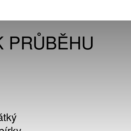
K PRŮBĚHU
átký
bírky