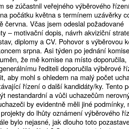
m se zúčastnil veřejného výběrového řízení
na počátku května s termínem uzávěrky c
ně června. Včas jsem odeslal požadované
ŠTĚNÝCH ČÍSEL
y – motivační dopis, návrh akviziční strate
 ONLINE VERZE
stav, diplomy a CV. Pohovor s výběrovou k
ARTA ARTCARD
koncem srpna. Asi týden po jednání komis
zuměn, že mě komise na místo doporučila, 
generálnímu řediteli doporučila výběrové ří
it, aby mohl s ohledem na malý počet uch
stávající řízení o další kandidáty/ky. Tento 
být nestandardní a vůči uchazečům nerovný
chazeči by evidentně měli jiné podmínky, n
é projekty do lhůty oznámení výběrového ří
Dále bylo nejasné, jak dlouho toto pozasta