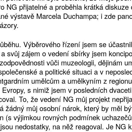
ro NG přijatelné a proběhla krátká diskuze
né výstavě Marcela Duchampa; i zde pano
ázory.
průběhu. Výběrového řízení jsem se účastnil
í a svůj zájem o vedení sbírky jsem koncipo
zodpovědnosti vůči muzeologii, dějinám u
společenské a politické situaci a v neposle
ntgardním umělcům a umělkyním z regionu
 Evropy, s nimiž jsem v posledních dvaceti
oval. To, že vedení NG můj projekt nepřija
á žádný můj osobní nárok, který by měl bý
n (s výjimkou rovných podmínek uchazečů)
 jsou nedostatky, na něž reagoval. Je NG kr