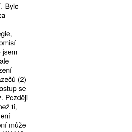
. Bylo
ca
gie,
omisí
e jsem
ale
zení
azečů (2)
postup se
. Později
ež ti,
zení
vení může