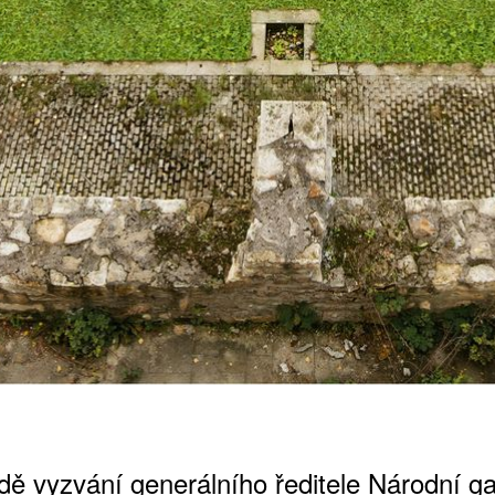
ATNÉ
dě vyzvání generálního ředitele Národní ga