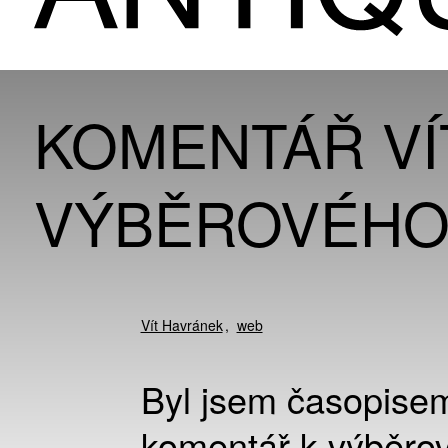
KOMENTÁŘ VÍ
VÝBĚROVÉHO 
Vít Havránek
web
Byl jsem časopisem
komentář k výběrov