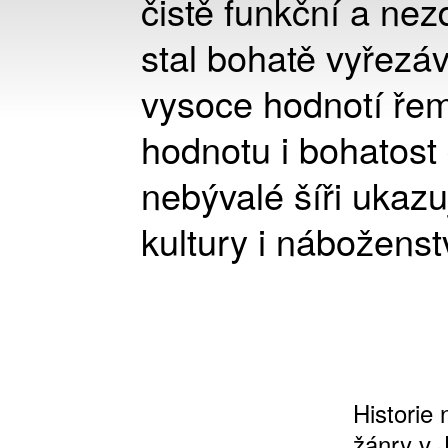
čistě funkční a ne
stal bohatě vyřezáv
vysoce hodnotí ře
hodnotu i bohatost
nebývalé šíři ukazu
kultury i náboženst
Historie
žánry v 