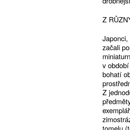
drobnějš
Z RŮZN
10 TI
Japonci,
365 DNÍ
začali p
ČLENSKÁ K
miniatur
v období
KOUPIT PŘEDPLATNÉ
bohatí o
prostřed
Z jednod
předměty
exemplář
zimostrá
tomelu (