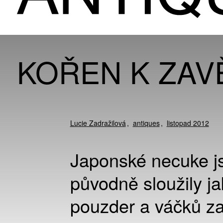
KOŘEN K ZAV
Lucie Zadražilová
antiques
listopad 2012
Japonské necuke js
původně sloužily j
pouzder a váčků z