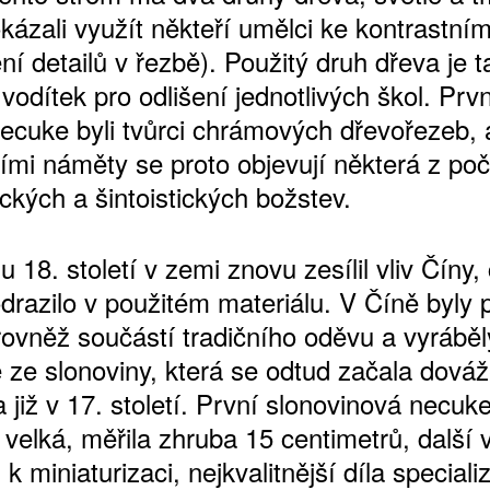
kázali využít někteří umělci ke kontrastní
í detailů v řezbě). Použitý druh dřeva je t
vodítek pro odlišení jednotlivých škol. Prv
necuke byli tvůrci chrámových dřevořezeb, 
šími náměty se proto objevují některá z po
ckých a šintoistických božstev.
 18. století v zemi znovu zesílil vliv Číny,
drazilo v použitém materiálu. V Číně byly
 rovněž součástí tradičního oděvu a vyráběl
 ze slonoviny, která se odtud začala dováž
již v 17. století. První slonovinová necuke
velká, měřila zhruba 15 centimetrů, další 
k miniaturizaci, nejkvalitnější díla special