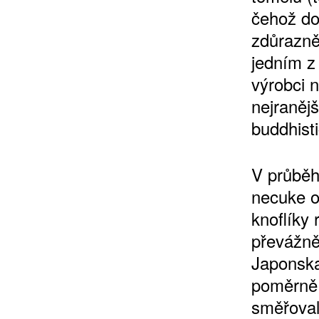
čehož do
zdůrazněn
jedním z 
výrobci 
nejraněj
buddhisti
V průběhu
necuke o
knoflíky
převážně
Japonska 
poměrně 
směřoval 