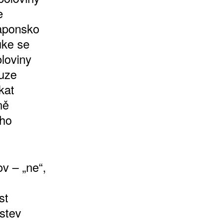
e
Japonsko
uke se
oloviny
ouze
kat
ně
ího
v – „ne“,
st
stev