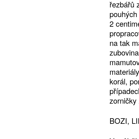
řezbářů 
pouhých 
2 centime
propracov
na tak ma
zubovina
mamutovi
materiály
korál, po
případec
zorničky
BOZI, L