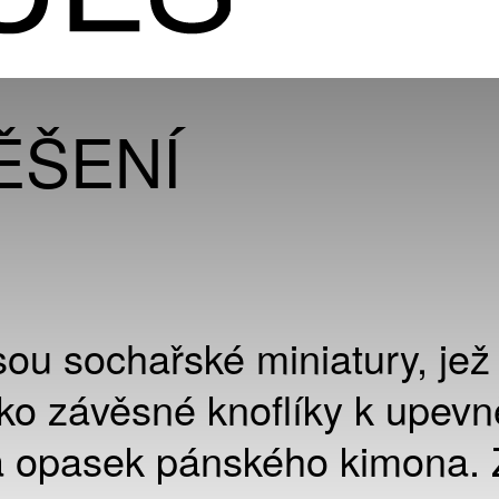
ĚŠENÍ
ou sochařské miniatury, jež
ako závěsné knoflíky k upevn
a opasek pánského kimona. 