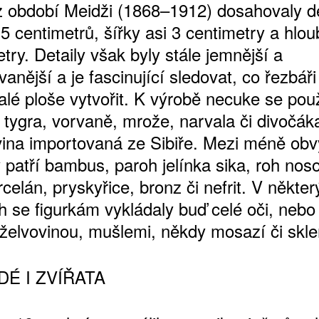
z období Meidži (1868–1912) dosahovaly d
5 centimetrů, šířky asi 3 centimetry a hlou
try. Detaily však byly stále jemnější a
anější a je fascinující sledovat, co řezbáři
lé ploše vytvořit. K výrobě necuke se použ
 tygra, vorvaně, mrože, narvala či divočák
na importovaná ze Sibiře. Mezi méně obv
 patří bambus, paroh jelínka sika, roh nos
rcelán, pryskyřice, bronz či nefrit. V někte
h se figurkám vykládaly buď celé oči, nebo
 želvovinou, mušlemi, někdy mosazí či skl
IDÉ I ZVÍŘATA