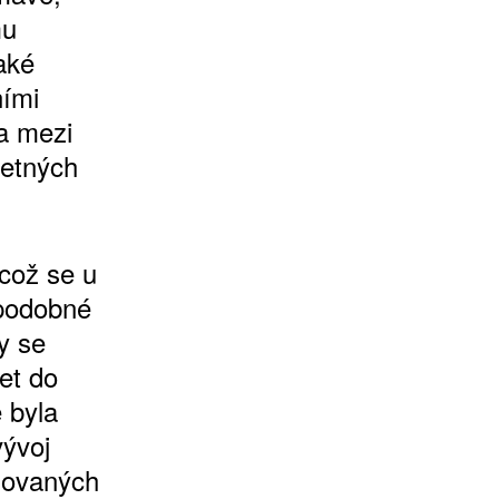
mu
aké
ními
a mezi
četných
 což se u
 podobné
y se
et do
 byla
vývoj
izovaných