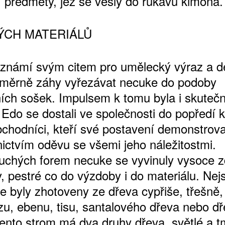
í předměty, jež se vešly do rukávů kimona
ÝCH MATERIÁLŮ
ŠTĚNÝCH ČÍSEL
 známí svým citem pro umělecký výraz a d
 ONLINE VERZE
oměrně záhy vyřezávat necuke do podoby
ARTA ARTCARD
ních sošek. Impulsem k tomu byla i skutečn
 Edo se dostali ve společnosti do popředí k
bchodníci, kteří své postavení demonstrova
nictvím oděvu se všemi jeho náležitostmi.
uchých forem necuke se vyvinuly vysoce 
, pestré co do výzdoby i do materiálu. Nejs
e byly zhotoveny ze dřeva cypřiše, třešně,
zu, ebenu, tisu, santalového dřeva nebo d
tento strom má dva druhy dřeva, světlé a 