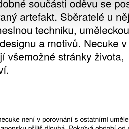
zdobné součásti oděvu se po
aný artefakt. Sběratelé u ně
meslnou techniku, umělecko
 designu a motivů. Necuke v
jí všemožné stránky života,
ví.
 necuke není v porovnání s ostatními uměl
Japonsku příliš dlouhá. Pokrývá období od 