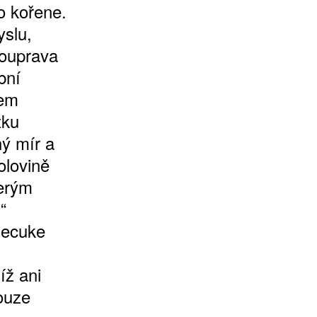
 kořene.
slu,
souprava
bní
lem
tku
ý mír a
olovině
terým
“
Necuke
íž ani
ouze