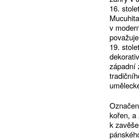
16. stol
Mucuhita
v modern
považuje 
19. stole
dekorati
západní 
tradičníh
umělecké
Označení
kořen, a 
k zavěšen
pánského