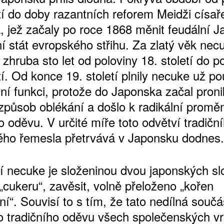
etí do doby razantních reforem Meidži císař
, jež začaly po roce 1868 měnit feudální 
í stát evropského střihu. Za zlatý věk nec
zhruba sto let od poloviny 18. století do p
tí. Od konce 19. století plnily necuke už p
vní funkci, protože do Japonska začal proni
způsob oblékání a došlo k radikální promě
o oděvu. V určité míře toto odvětví tradičn
ho řemesla přetrvává v Japonsku dodnes.
 necuke je složeninou dvou japonských slo
„cukeru“, zavěsit, volně přeloženo „kořen
í“. Souvisí to s tím, že tato nedílná součá
 tradičního oděvu všech společenských vr