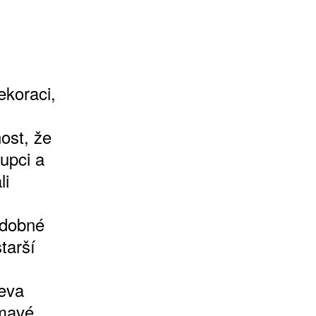
.
ekoraci,
ost, že
upci a
li
zdobné
tarší
řeva
tmavé,