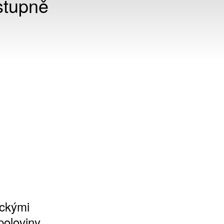
stupně
j
u
eckými
poloviny