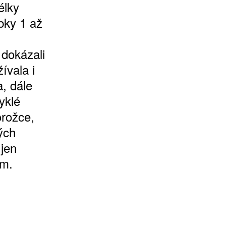
élky
bky 1 až
 dokázali
ívala i
a, dále
yklé
orožce,
rých
 jen
em.