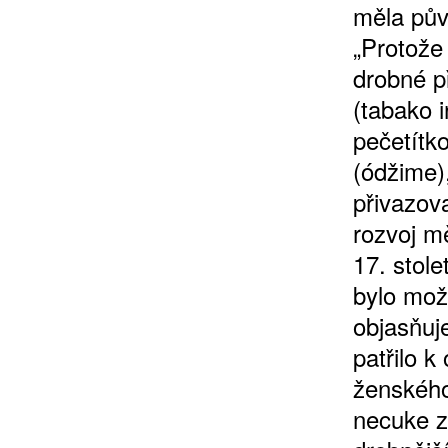
měla pův
„Protože
drobné p
(tabako 
pečetítko
(ódžime)
ZÍSKEJTE
přivazov
rozvoj m
ROČNÍ PŘEDPL
17. stol
bylo mož
ZA 1100 KČ
objasňuj
patřilo 
ženského
necuke z