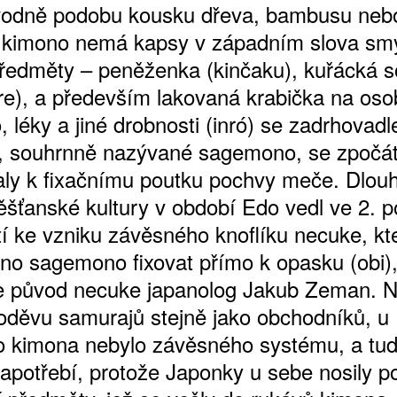
odně podobu kousku dřeva, bambusu nebo
 kimono nemá kapsy v západním slova smy
ředměty – peněženka (kinčaku), kuřácká 
ire), a především lakovaná krabička na oso
, léky a jiné drobnosti (inró) se zadrhovad
, souhrnně nazývané sagemono, se zpočá
aly k fixačnímu poutku pochvy meče. Dlouh
ěšťanské kultury v období Edo vedl ve 2. p
ATNÉ
etí ke vzniku závěsného knoflíku necuke, k
no sagemono fixovat přímo k opasku (obi),
e původ necuke japanolog Jakub Zeman. 
k oděvu samurajů stejně jako obchodníků, u
 kimona nebylo závěsného systému, a tud
apotřebí, protože Japonky u sebe nosily p