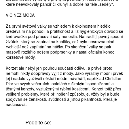
které neevokovaly pancíř či krunýř a dobře na těle „seděly“.
VÍC NEŽ MÓDA
Za první světové války se vzhledem k okolnostem hledělo
především na pohodlí a praktičnost a i z hygienických důvodů se
šněrovačka pod pracovní šaty nenosila. Nahradil ji pevný spodní
živůtek, který se zapínal na knoflíky, což bylo nesrovnatelně
rychlejší než zapínání na háčky. Po skončení války se pak
masově rozšířilo nošení podprsenky a nastal oficiální konec
korzetové módy.
Korzet ale nebyl jen pouhou součástí oděvu, a právě proto
nemohl nikdy doopravdy vyjít z módy. Jako výrazný módní prvek
jej i nadále využívali někteří módní návrháři, například Christian
Dior ve svých večerních toaletách s širokými spodničkami a
těsnými korzety, vyztuženými rybími kosticemi. Korzet totiž přes
veškeré problémy, které při nošení způsobuje, vždy byl a bude
spojován se ženskostí, svůdností a jistou pikantností, která je
nadčasová.
Podělte se: