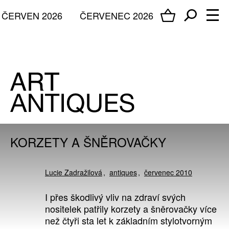
ČERVEN 2026
ČERVENEC 2026
KORZETY A ŠNĚROVAČKY
Lucie Zadražilová
antiques
červenec 2010
I přes škodlivý vliv na zdraví svých
nositelek patřily korzety a šněrovačky více
než čtyři sta let k základním stylotvorným