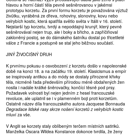
hlavou a horní částí těla pevně sešněrovanou v jakémsi
prototypu korzetu. Za první formu korzetu je považována výztuž
živůtku, vyráběná ze dřeva, rohoviny, slonoviny, kovu nebo
velrybích kostic, která spatřila světlo světa v Itálii v 16. století.
Nejstarší typ korzetu, tvrdý a nepoddajný krunýř, který pevně
sešněrovával nejen trup, ale i boky a břicho, a zapříčiňoval
zakloněný postoj, se do dámského šatníku dostal po třicetileté
válce z Francie a postupně se stal jeho běžnou součástí.
JINÝ ŽIVOČIŠNÝ DRUH
K prvnímu pokusu o osvobození z korzetu došlo v napoleonské
době na konci 18. a na začátku 19. století. Klasicismus a empír
se inspirovaly antikou a do módy se dostaly přirozené křivky
těla, nicméně řada především přírodou méně obdařených žen
nosila i nadále krátké šněrovačky, končící těsně pod prsy.
Požadavek volnosti byl nejen jedním z hesel francouzské
revoluce, ale uplatnil se i v plamenném boji proti korzetům.
Ostatně název díla francouzského autora Jacquese Bonnauda
Degradace lidské rasy skrze nošení korzetů z velrybích kostic
mluví za vše.
V Anglii se korzety staly oblíbeným terčem místních satiriků.
Manželka Oscara Wildea Konstance dokonce tvrdila, že ženy