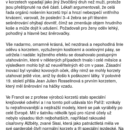
v korzetech vypadají jako jiný živočišný druh než muži, protože
jsou přeštípnuté na dvě části. Lékaři argumentovali, že celá
řada orgánů nošením korzetů trpí a hrozí nebezpečí vnitřního
krvácení, varovali, že poslední 3–4 žebra se při těsném
sešněrování ohýbají dovnitř, čímž se zmenšuje objem hrudního
koše a může dojít k udušení. Požadovali pro ženy oděv lehký,
pohodlný a hlavně bez šněrovačky.
Vše nadarmo, omamně krásná, leč nezdravá a nepohodlná linie
oděvu s korzetem, vyztuženým kosticemi a ocelovými pásy, se
udržela i nadále: kýženého efektu se dosahovalo postupným
utahováním, které v některých případech trvalo i celé měsíce a
výsledkem mohlo být až neuvěřitelných 40 cm v pase. Zásadní
inovací byl vynález kovových oček, díky nimž se mohly korzety
utahovat ještě více, aniž by došlo k poškození látky. V polovině
19. století přišla Jean Julien Rosselinová s prvním korzetem,
který měl šněrování na háčky vzadu.
Ve Francii se z profese výrobců korzetů stalo speciální
krejčovské odvětví a i na tomto poli udávala tón Paříž: vznikaly
tu nejrafinovanější a nejdražší modely, které se pak vyráběly po
celé Evropě. Mít v šatníku několik typů pro různé účely už
nebylo výsadou těch nejbohatších, například rakouské
císařovny Alžběty, zvané Sissi, která jako patnáctiletá měla ve
své garderobě čtyři normální korzety a tři speciální jezdecké. Na