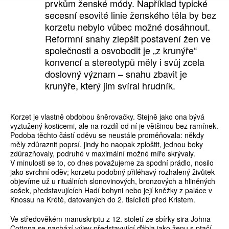
prvkům ženské módy. Například typické
secesní esovité linie ženského těla by bez
korzetu nebylo vůbec možné dosáhnout.
Reformní snahy zlepšit postavení žen ve
společnosti a osvobodit je „z krunýře“
konvencí a stereotypů měly i svůj zcela
doslovný význam – snahu zbavit je
krunýře, který jim svíral hrudník.
Korzet je vlastně obdobou šněrovačky. Stejně jako ona bývá
vyztužený kosticemi, ale na rozdíl od ní je většinou bez ramínek.
Podoba těchto částí oděvu se neustále proměňovala: někdy
měly zdůraznit poprsí, jindy ho naopak zploštit, jednou boky
zdůrazňovaly, podruhé v maximální možné míře skrývaly.
V minulosti se to, co dnes považujeme za spodní prádlo, nosilo
jako svrchní oděv; korzetu podobný přiléhavý rozhalený živůtek
objevíme už u rituálních slonovinových, bronzových a hliněných
sošek, představujících Hadí bohyni nebo její kněžky z paláce v
Knossu na Krétě, datovaných do 2. tisíciletí před Kristem.
Ve středověkém manuskriptu z 12. století ze sbírky sira Johna
Cottona se nachází výjev představující ďábla jako ženu s ptačí