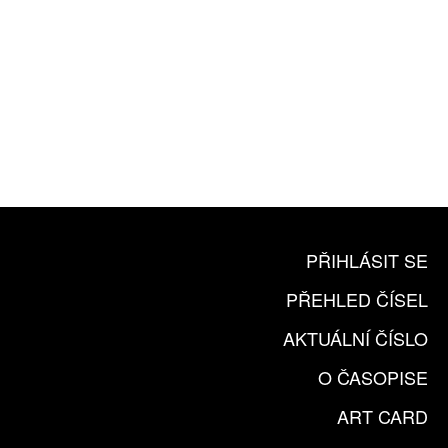
10 TIŠTĚNÝCH ČÍSEL
365 DNÍ ONLINE VERZE
ČLENSKÁ KARTA ARTCARD
KOUPIT PŘEDPLATNÉ
PŘIHLÁSIT SE
PŘEHLED ČÍSEL
AKTUÁLNÍ ČÍSLO
O ČASOPISE
ART CARD