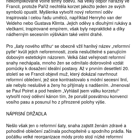
nekomplikované volné střihy oděvů. Na velký odpor narazily ve
Francii, protože Paříž nechtěla korzet jakožto jeden ze svých
symbolů opustit. Myšlenka vytvořit nový reformní oděv
inspirovala i celou řadu umělců, například Henryho van der
Veldeho nebo Gustava Klimta. Jejich oděvy s dlouhými rukávy a
vlečkami, inspirované empírem, však byly nepraktické a díky
nádherným secesním výšivkám také velmi drahé.
Pro „šaty nového střihu“ se obecně vžil hanlivý název „reformní
pytle“ kvůli jejich neforemnosti, zcela neslučitelné s panujícím
dobovým estetickým názorem. Velká část veřejnosti reformní
snahy nechápala, mnoho žen se odmítalo dobrovolně vzdát
pomůcky k dosažení ideální postavy. Až v prvním desetiletí 20.
století se ve Francii objevil muž, který dokázal navrhnout
reformní oblečení, jež sice kontrastovalo s módní secesní linií,
ale nebylo neslušivé a ženy ho přijímaly s nadšením. Jmenoval
se Paul Poiret a pod heslem „Vyhlásil jsem válku korzetu!“
vytvořil nový oděvní kánon tím, že porušil posvátnou konvenci
vosího pasu a posunul ho z přirozené polohy výše.
NÁPRSNÍ DRŽADLA
Nešlo však jen o reformní šaty, snaha zajistit ženám zdravé a
pohodlné oblečení začínala pochopitelně u spodního prádla. Na
počátku velké reorganizace módy proto stojí nízké reformní