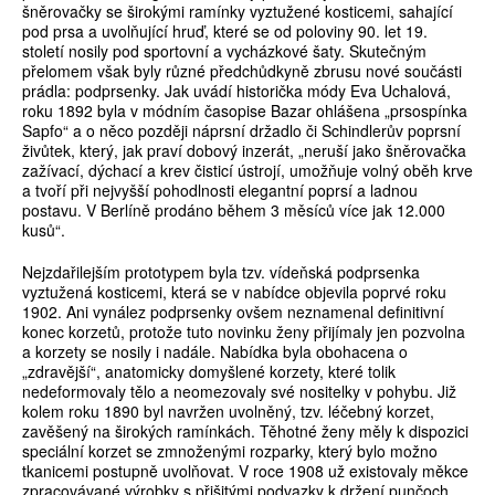
šněrovačky se širokými ramínky vyztužené kosticemi, sahající
pod prsa a uvolňující hruď, které se od poloviny 90. let 19.
století nosily pod sportovní a vycházkové šaty. Skutečným
přelomem však byly různé předchůdkyně zbrusu nové součásti
prádla: podprsenky. Jak uvádí historička módy Eva Uchalová,
roku 1892 byla v módním časopise Bazar ohlášena „prsospínka
Sapfo“ a o něco později náprsní držadlo či Schindlerův poprsní
živůtek, který, jak praví dobový inzerát, „neruší jako šněrovačka
zažívací, dýchací a krev čisticí ústrojí, umožňuje volný oběh krve
a tvoří při nejvyšší pohodlnosti elegantní poprsí a ladnou
postavu. V Berlíně prodáno během 3 měsíců více jak 12.000
kusů“.
Nejzdařilejším prototypem byla tzv. vídeňská podprsenka
vyztužená kosticemi, která se v nabídce objevila poprvé roku
1902. Ani vynález podprsenky ovšem neznamenal definitivní
konec korzetů, protože tuto novinku ženy přijímaly jen pozvolna
a korzety se nosily i nadále. Nabídka byla obohacena o
„zdravější“, anatomicky domyšlené korzety, které tolik
nedeformovaly tělo a neomezovaly své nositelky v pohybu. Již
kolem roku 1890 byl navržen uvolněný, tzv. léčebný korzet,
zavěšený na širokých ramínkách. Těhotné ženy měly k dispozici
speciální korzet se zmnoženými rozparky, který bylo možno
tkanicemi postupně uvolňovat. V roce 1908 už existovaly měkce
zpracovávané výrobky s přišitými podvazky k držení punčoch,