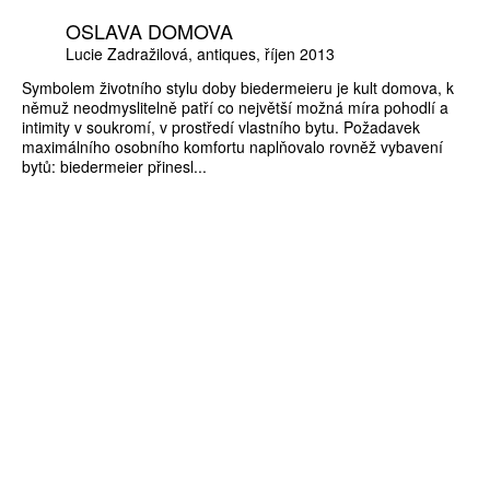
OSLAVA DOMOVA
Lucie Zadražilová
antiques
říjen 2013
Symbolem životního stylu doby biedermeieru je kult domova, k
němuž neodmyslitelně patří co největší možná míra pohodlí a
intimity v soukromí, v prostředí vlastního bytu. Požadavek
maximálního osobního komfortu naplňovalo rovněž vybavení
bytů: biedermeier přinesl...
ZÍSKEJTE
ROČNÍ PŘEDPLATNÉ
ZA 1100 KČ