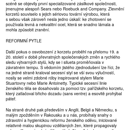
scéně se objevily první specializované zásilkové společnosti,
jmenujme alespoň Sears nebo Roebuck and Company. Zlevnění
korzetů souviselo s jejich sériovou tovární výrobou, která
s sebou však zároveň nesla jedno úskalí: ke zhotovení se
používala levná a nekvalitní ocel, která se snadno lámala a
mohla způsobit zranění.
REFORMNÍ PYTLE
Další pokus o osvobození z korzetu proběhl na přelomu 19. a
20. století v době převratných společenských změn a rychlého
sledu výtvarných stylů, kdy se i silueta proměňovala v
závratném tempu. S vědomím jistého zjednodušení lze říci, že
na jedné straně kraloval secesní styl se vší svou výlučností,
nosily se velmi zdobné róby inspirované stylem Marie
Stuartovny nebo Marie Antoinetty. Typické secesní linie
ženského těla se dosahovalo za pomoci tzv. pařížského korzetu,
který zatlačoval břicho dozadu (sans ventre) a esovitě prohýbal
páteř.
Na straně druhé pak především v Anglii, Belgii a Německu, s
malým zpožděním v Rakousku a u nás, probíhaly snahy o
zdravotní a hygienickou reformu ženského oděvu, iniciované
relativně malou skupinou vzdělaných žen, které propagovaly