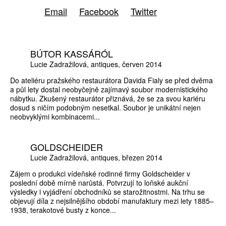
Email
Facebook
Twitter
BÚTOR KASSÁRÓL
Lucie Zadražilová
antiques
červen 2014
Do ateliéru pražského restaurátora Davida Fialy se před dvěma
a půl lety dostal neobyčejně zajímavý soubor modernistického
nábytku. Zkušený restaurátor přiznává, že se za svou kariéru
dosud s ničím podobným nesetkal. Soubor je unikátní nejen
neobvyklými kombinacemi...
GOLDSCHEIDER
Lucie Zadražilová
antiques
březen 2014
Zájem o produkci vídeňské rodinné firmy Goldscheider v
poslední době mírně narůstá. Potvrzují to loňské aukční
výsledky i vyjádření obchodníků se starožitnostmi. Na trhu se
objevují díla z nejsilnějšího období manufaktury mezi lety 1885–
1938, terakotové busty z konce...