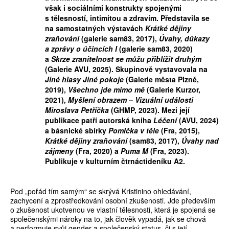
však i sociálními konstrukty spojenými
s tělesností, intimitou a zdravím. Představila se
na samostatných výstavách
Krátké dějiny
zraňování
(galerie sam83, 2017),
Úvahy, důkazy
a zprávy o účincích I
(galerie sam83, 2020)
a
Skrze zranitelnost se můžu přiblížit druhým
(Galerie AVU, 2025). Skupinově vystavovala na
Jiné hlasy Jiné pokoje
(Galerie města Plzně,
2019),
Všechno jde mimo mě
(Galerie Kurzor,
2021),
Myšlení obrazem – Vizuální události
Miroslava Petříčka
(GHMP, 2023). Mezi její
publikace patří autorská kniha
Léčení
(AVU, 2024)
a básnické sbírky
Pomlčka v těle
(Fra, 2015),
Krátké dějiny zraňování
(sam83, 2017),
Úvahy nad
zájmeny
(Fra, 2020) a
Puma M
(Fra, 2023).
Publikuje v kulturním čtrnáctideníku A2.
Pod „pořád tím samým“ se skrývá Kristinino ohledávání,
zachycení a zprostředkování osobní zkušenosti. Jde především
o zkušenost ukotvenou ve vlastní tělesnosti, která je spojená se
společenskými nároky na to, jak člověk vypadá, jak se chová
a performuje svůj gender a společenský status, či s její