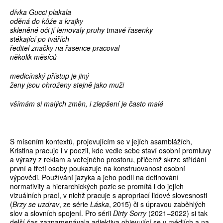
dívka Gucci plakala
oděná do kůže a krajky
skleněné oči jí lemovaly pruhy tmavé řasenky
stékající po tvářích
ředitel značky na řasence pracoval
několik měsíců
medicínský přístup je jiný
ženy jsou ohroženy stejně jako muži
všímám si malých změn, i zlepšení je často malé
S mísením kontextů, projevujícím se v jejích asamblážích,
Kristina pracuje i v poezii, kde vedle sebe staví osobní promluvy
a výrazy z reklam a veřejného prostoru, přičemž skrze střídání
první a třetí osoby poukazuje na konstruovanost osobní
výpovědi. Používání jazyka a jeho podíl na definování
normativity a hierarchických pozic se promítá i do jejích
vizuálních prací, v nichž pracuje s apropriací lidové slovesnosti
(
Brzy se uzdrav
, ze série
Láska
, 2015) či s úpravou zaběhlých
slov a slovních spojení. Pro sérii
Dirty Sorry
(2021–2022) si tak
delší čas zaznamenávala adjektiva objevující se v médiích a na