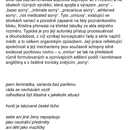
obalech různých výrobků, která spojila s výrazem „sorry“ –
„basic sorry“, „intimate sorry“, „precarious sorry“, „whitened
sorry“, „not medicated sorry“. Tyto „omluvy“, existující ve
stovkách variací a původně zapsané na listy poznámkového
bloku, Kristina přenesla na křehké tabulky ze skla stejného
rozměru. Typická je pro její autorský přístup procesuálnost
a dlouhodobost, z níž vznikají konceptuální řady a série napříč
médii, a to celkem organickým způsobem. Její práce reflektující
společnost a její mechanismy jsou současně schopny silně
evokovat pocitovou rovinu – u „omluv“ se tak na představě
různě formulovaných a vyznívajících sdělení podílí i kombinace
angličtiny s v češtině ironicky znějícím „sorry“.
jsem feministka, varianta bez parfému
ráda se nechávám vozit
odhodlaná být šťastná v jakékoliv situaci
horší je takzvané české ticho
sebe ani jiné ženy nepopisuju
jako neutrální předměty
ani děti jako mazlíčky