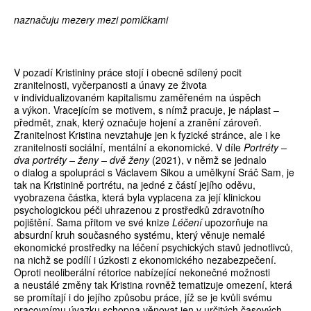
naznačuju mezery mezi pomlčkami
V pozadí Kristininy práce stojí i obecně sdílený pocit
zranitelnosti, vyčerpanosti a únavy ze života
v individualizovaném kapitalismu zaměřeném na úspěch
a výkon. Vracejícím se motivem, s nímž pracuje, je náplast –
předmět, znak, který označuje hojení a zranění zároveň.
Zranitelnost Kristina nevztahuje jen k fyzické stránce, ale i ke
zranitelnosti sociální, mentální a ekonomické. V díle
Portréty –
dva portréty – ženy – dvě ženy
(2021), v němž se jednalo
o dialog a spolupráci s Václavem Sikou a umělkyní Sráč Sam, je
tak na Kristinině portrétu, na jedné z částí jejího oděvu,
vyobrazena částka, která byla vyplacena za její klinickou
psychologickou péči uhrazenou z prostředků zdravotního
pojištění. Sama přitom ve své knize
Léčení
upozorňuje na
absurdní kruh současného systému, který věnuje nemalé
ekonomické prostředky na léčení psychických stavů jednotlivců,
na nichž se podílí i úzkosti z ekonomického nezabezpečení.
Oproti neoliberální rétorice nabízející nekonečné možnosti
a neustálé změny tak Kristina rovněž tematizuje omezení, která
se promítají i do jejího způsobu práce, jíž se je kvůli svému
pracovnímu úvazku schopna věnovat jen v určitých časových