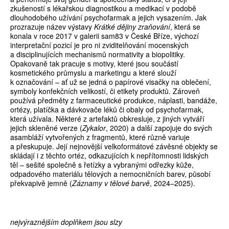
zkušeností s lékařskou diagnostikou a medikací v podobě
dlouhodobého užívání psychofarmak a jejich vysazením. Jak
prozrazuje název výstavy
Krátké dějiny zraňování
, která se
konala v roce 2017 v galerii sam83 v České Bříze, výchozí
interpretační pozicí je pro ni zviditelňování mocenských
a disciplinujících mechanismů normativity a biopolitiky.
Opakovaně tak pracuje s motivy, které jsou součástí
kosmetického průmyslu a marketingu a které slouží
k označování – ať už se jedná o papírové visačky na oblečení,
symboly konfekčních velikostí, či etikety produktů. Zároveň
používá předměty z farmaceutické produkce, náplasti, bandáže,
ortézy, platíčka a dávkovače léků či obaly od psychofarmak,
která užívala. Některé z artefaktů obkresluje, z jiných vytváří
jejich skleněné verze (
Zykalor
, 2020) a další zapojuje do svých
asambláží vytvořených z fragmentů, které různě variuje
a přeskupuje. Její nejnovější velkoformátové závěsné objekty se
skládají i z těchto ortéz, odkazujících k nepřítomnosti lidských
těl – sešité společně s řetízky a vybranými odřezky kůže,
odpadového materiálu tělových a nemocničních barev, působí
překvapivě jemně (
Záznamy v tělové barvě
, 2024–2025).
nejvýraznějším doplňkem jsou slzy