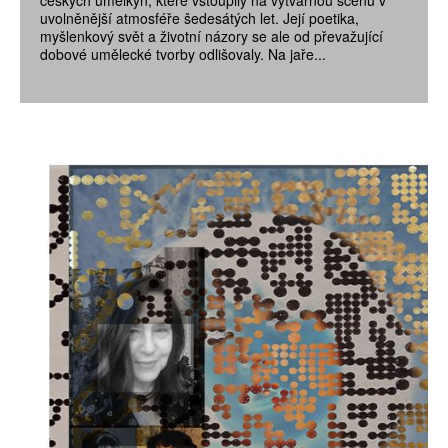
českých umělkyň, které vstoupily na výtvarnou scénu v
uvolněnější atmosféře šedesátých let. Její poetika,
myšlenkový svět a životní názory se ale od převažující
dobové umělecké tvorby odlišovaly. Na jaře...