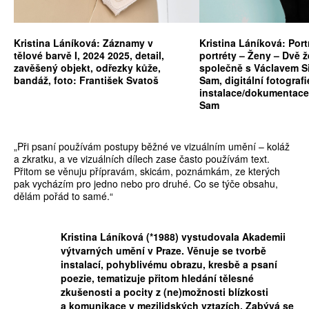
Kristina Láníková: Záznamy v
Kristina Láníková: Port
tělové barvě I, 2024 2025, detail,
portréty – Ženy – Dvě ž
zavěšený objekt, odřezky kůže,
společně s Václavem S
bandáž, foto: František Svatoš
Sam, digitální fotografi
instalace/dokumentace,
Sam
„Při psaní používám postupy běžné ve vizuálním umění – koláž
a zkratku, a ve vizuálních dílech zase často používám text.
Přitom se věnuju přípravám, skicám, poznámkám, ze kterých
pak vycházím pro jedno nebo pro druhé. Co se týče obsahu,
dělám pořád to samé.“
Kristina Láníková (*1988) vystudovala Akademii
výtvarných umění v Praze. Věnuje se tvorbě
instalací, pohyblivému obrazu, kresbě a psaní
poezie, tematizuje přitom hledání tělesné
zkušenosti a pocity z ­(ne)možnosti blízkosti
a komunikace v mezilidských vztazích. Zabývá se