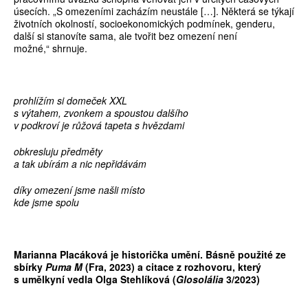
úsecích. „S omezeními zacházím neustále […]. Některá se týkají
životních okolností, socioekonomických podmínek, genderu,
další si stanovíte sama, ale tvořit bez omezení není
možné,“ shrnuje.
prohlížím si domeček XXL
s výtahem, zvonkem a spoustou dalšího
v podkroví je růžová tapeta s hvězdami
obkresluju předměty
a tak ubírám a nic nepřidávám
díky omezení jsme našli místo
kde jsme spolu
Marianna Placáková je historička umění. Básně použité ze
sbírky
Puma M
(Fra, 2023) a citace z rozhovoru, který
s umělkyní vedla Olga Stehlíková (
Glosolália
3/2023)