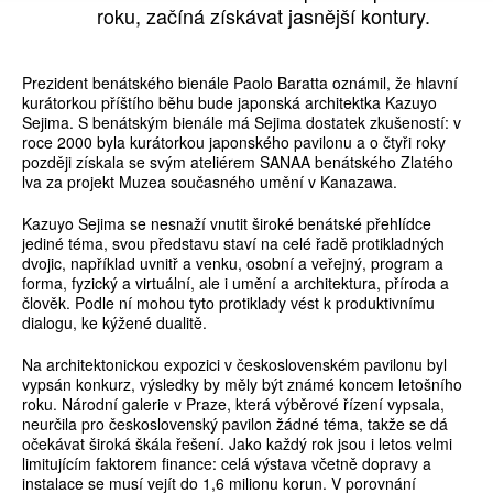
roku, začíná získávat jasnější kontury.
Prezident benátského bienále Paolo Baratta oznámil, že hlavní
kurátorkou příštího běhu bude japonská architektka Kazuyo
Sejima. S benátským bienále má Sejima dostatek zkušeností: v
roce 2000 byla kurátorkou japonského pavilonu a o čtyři roky
později získala se svým ateliérem SANAA benátského Zlatého
lva za projekt Muzea současného umění v Kanazawa.
Kazuyo Sejima se nesnaží vnutit široké benátské přehlídce
jediné téma, svou představu staví na celé řadě protikladných
dvojic, například uvnitř a venku, osobní a veřejný, program a
forma, fyzický a virtuální, ale i umění a architektura, příroda a
člověk. Podle ní mohou tyto protiklady vést k produktivnímu
dialogu, ke kýžené dualitě.
Na architektonickou expozici v československém pavilonu byl
vypsán konkurz, výsledky by měly být známé koncem letošního
roku. Národní galerie v Praze, která výběrové řízení vypsala,
neurčila pro československý pavilon žádné téma, takže se dá
očekávat široká škála řešení. Jako každý rok jsou i letos velmi
limitujícím faktorem finance: celá výstava včetně dopravy a
instalace se musí vejít do 1,6 milionu korun. V porovnání