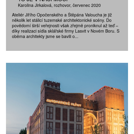
Karolina Jirkalová
rozhovor
červenec 2020
Ateliér Jiřího Opočenského a Štěpána Valoucha je již
několik let stálicí tuzemské architektonické scény. Do
povědomí širší veřejnosti však zřejmě proniknul až teď –
díky realizaci sídla sklářské firmy Lasvit v Novém Boru. S
oběma architekty jsme se bavili o...