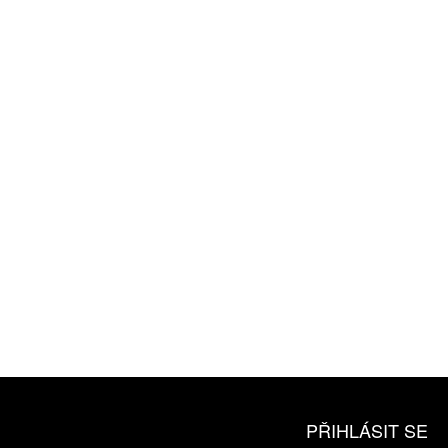
ZÍSKEJTE
ROČNÍ PŘEDPLATNÉ
ZA 1100 KČ
10 TIŠTĚNÝCH ČÍSEL
365 DNÍ ONLINE VERZE
ČLENSKÁ KARTA ARTCARD
KOUPIT PŘEDPLATNÉ
PŘIHLÁSIT SE