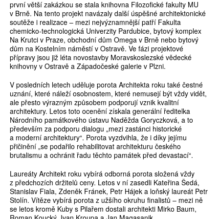
první větší zakázkou se stala knihovna Filozofické fakulty MU
v Brně. Na tento projekt navázaly další úspěšné architektonické
soutěže i realizace – mezi nejvýznamnější patří Fakulta
chemicko-technologická Univerzity Pardubice, bytový komplex
Na Krutci v Praze, obchodní dům Omega v Brně nebo bytový
dům na Kostelním náměstí v Ostravě. Ve fázi projektové
přípravy jsou již léta novostavby Moravskoslezské vědecké
knihovny v Ostravě a Západočeské galerie v Plzni.
V posledních letech uděluje porota Architekta roku také čestné
uznání, které náleží osobnostem, které nemusejí být vždy vidět,
ale přesto výrazným způsobem podporují vznik kvalitní
architektury. Letos toto ocenění získala generální ředitelka
Národního památkového ústavu Naděžda Goryczková, a to
především za podporu dialogu „mezi zastánci historické
a moderní architektury“. Porota vyzdvihla, že i díky jejímu
přičinění „se podařilo rehabilitovat architekturu českého
brutalismu a ochránit řadu těchto památek před devastací“.
Laureáty Architekt roku vybírá odborná porota složená vždy
z předchozích držitelů ceny. Letos v ní zasedli Kateřina Šedá,
Stanislav Fiala, Zdeněk Fránek, Petr Hájek a loňský laureát Petr
Stolín. Vítěze vybírá porota z užšího okruhu finalistů – mezi ně
se letos kromě Kuby s Pilařem dostali architekti Mirko Baum,
Roman Koucký, Ivan Kroupa a Jan Magasanik.