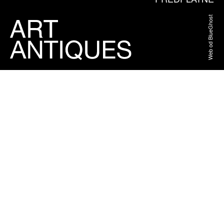
Web od BlueGhost