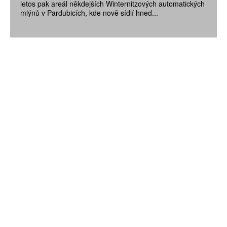
letos pak areál někdejších Winternitzových automatických
mlýnů v Pardubicích, kde nově sídlí hned...
ZÍSKEJTE
ROČNÍ PŘEDPLATNÉ
ZA 1100 KČ
10 TIŠTĚNÝCH ČÍSEL