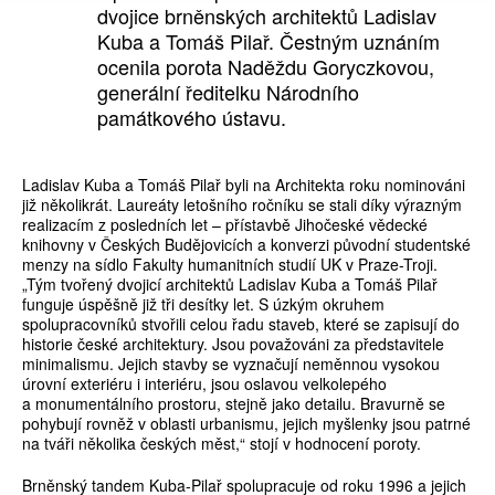
dvojice brněnských architektů Ladislav
Kuba a Tomáš Pilař. Čestným uznáním
ocenila porota Naděždu Goryczkovou,
generální ředitelku Národního
památkového ústavu.
Ladislav Kuba a Tomáš Pilař byli na Architekta roku nominováni
již několikrát. Laureáty letošního ročníku se stali díky výrazným
realizacím z posledních let – přístavbě Jihočeské vědecké
knihovny v Českých Budějovicích a konverzi původní studentské
menzy na sídlo Fakulty humanitních studií UK v Praze-Troji.
„Tým tvořený dvojicí architektů Ladislav Kuba a Tomáš Pilař
funguje úspěšně již tři desítky let. S úzkým okruhem
spolupracovníků stvořili celou řadu staveb, které se zapisují do
historie české architektury. Jsou považováni za představitele
minimalismu. Jejich stavby se vyznačují neměnnou vysokou
úrovní exteriéru i interiéru, jsou oslavou velkolepého
a monumentálního prostoru, stejně jako detailu. Bravurně se
pohybují rovněž v oblasti urbanismu, jejich myšlenky jsou patrné
na tváři několika českých měst,“ stojí v hodnocení poroty.
Brněnský tandem Kuba-Pilař spolupracuje od roku 1996 a jejich