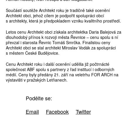
Součástí soutěže Architekt roku je tradičně také ocenění
Architekt obci, jehož cílem je podpořit spolupráci obcí
s architekty, která je předpokladem vzniku kvalitního prostředí.
Letos cenu Architekt obci získala architektka Daria Balejová za
dlouhodobý přínos k rozvoji města Řevnice – cenu spolu s ní
převzal i starosta Řevnic Tomáš Smrčka. Finalistou ceny
Architekt obci se stal architekt Miroslav Vodák za spolupráci
s městem České Budějovice.
Cenu Architekt roku i další ocenění udělila již počtrnácté
společnost ABF spolu s partnery z řad institucí i odborných
médií. Ceny byly předány 21. září na veletrhu FOR ARCH na
výstavišti v pražských Letňanech.
Podělte se:
Email
Facebook
Twitter