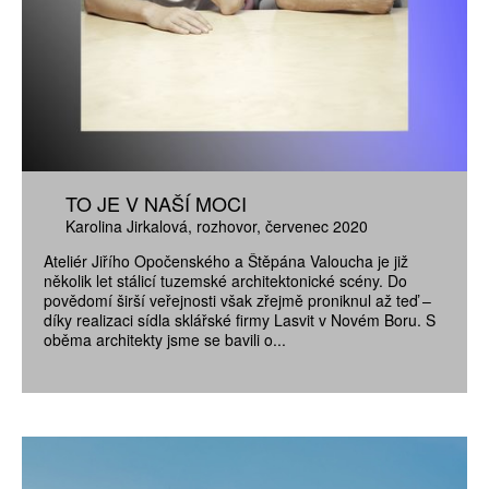
TO JE V NAŠÍ MOCI
Karolina Jirkalová
rozhovor
červenec 2020
Ateliér Jiřího Opočenského a Štěpána Valoucha je již
několik let stálicí tuzemské architektonické scény. Do
povědomí širší veřejnosti však zřejmě proniknul až teď –
díky realizaci sídla sklářské firmy Lasvit v Novém Boru. S
oběma architekty jsme se bavili o...