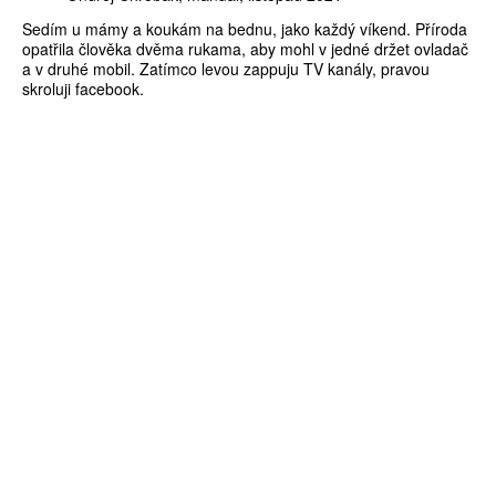
Sedím u mámy a koukám na bednu, jako každý víkend. Příroda
opatřila člověka dvěma rukama, aby mohl v jedné držet ovladač
a v druhé mobil. Zatímco levou zappuju TV kanály, pravou
skroluji facebook.
ZÍSKEJTE
ROČNÍ PŘEDPLATNÉ
ZA 1100 KČ