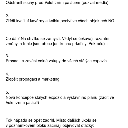
Odstranit sochy před Veletržním palácem (pozvat média)
Zřídit kvalitní kavárny a knihkupectví ve všech objektech NG
Co dál? Na chvilku se zamyslí. Vždyť se čekávají razantní
změny, a tohle jsou přece jen trochu prkotiny. Pokračuje:
Prosadit a zavést volné vstupy do všech stálých expozic
Zlepšit propagaci a marketing
Nová koncepce stalých expozic a výstavního plánu (začít ve
Veletržním paláci!)
Tok nápadu se opět zadrhl. Místo dalších úkolů se
v poznámkovém bloku začínají objevovat otázky: