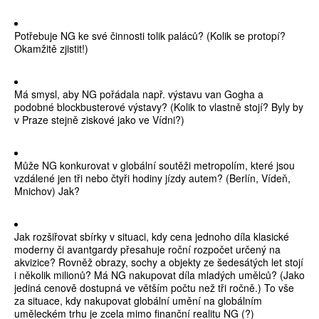
Potřebuje NG ke své činnosti tolik paláců? (Kolik se protopí?
Okamžitě zjistit!)
Má smysl, aby NG pořádala např. výstavu van Gogha a
podobné blockbusterové výstavy? (Kolik to vlastně stojí? Byly by
v Praze stejně ziskové jako ve Vídni?)
Může NG konkurovat v globální soutěži metropolím, které jsou
vzdálené jen tři nebo čtyři hodiny jízdy autem? (Berlín, Vídeň,
Mnichov) Jak?
Jak rozšiřovat sbírky v situaci, kdy cena jednoho díla klasické
moderny či avantgardy přesahuje roční rozpočet určený na
akvizice? Rovněž obrazy, sochy a objekty ze šedesátých let stojí
i několik milionů? Má NG nakupovat díla mladých umělců? (Jako
jediná cenově dostupná ve větším počtu než tři ročně.) To vše
za situace, kdy nakupovat globální umění na globálním
uměleckém trhu je zcela mimo finanční realitu NG (?)