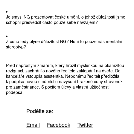
Je smysl NG prezentovat české umění, o jehož důležitosti jsme
schopni přesvědčit často pouze sebe navzájem?
Z čeho tedy plyne důležitost NG? Není to pouze náš mentální
stereotyp?
Před naprostým zmarem, který hrozil myšlenkou na okamžitou
rezignaci, zachránilo nového ředitele zaklepání na dveře. Do
kanceláře vstoupila asistentka. Nebohému řediteli předložila
k podpisu novou směrnici o navýšení hrazené ceny stravenek
pro zaměstnance. S pocitem úlevy a vlastní užitečnosti
podepsal.
Podělte se:
Email
Facebook
Twitter