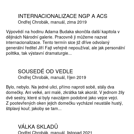
INTERNACIONALIZACE NGP A ACS
Ondřej Chrobák
manuál
zima 2019
Výpovědí na hodinu Adama Budaka skončila další kapitola v
dějinách Národní galerie. Pracovně ji můžeme nazvat
internacionalizace. Tento termín sice již dříve odvolaný
generální ředitel Jiří Fajt veřejně nepoužíval, ale jak personální
politika, tak výstavní dramaturgie...
SOUSEDÉ OD VEDLE
Ondřej Chrobák
manuál
říjen 2019
Bylo, nebylo. Na jedné ulici, přímo naproti sobě, stály dva
domečky. Ani velké, ani malé, zkrátka tak akorát. V jednom žily
dvě sestry, které si byly navzájem podobné jako vejce vejci.
Z pootevřených oken jejich domečku vycházel neustále hustý,
štiplavý kouř, jakoby se tam...
VÁLKA SKLADŮ
Ondřej Chrobák
manuál
listopad 2021