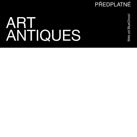
PŘEDPLATNÉ
Web od BlueGhost