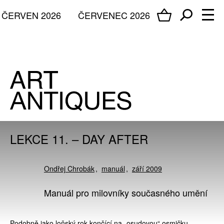
ČERVEN 2026
ČERVENEC 2026
LEKCE 11. – DAY AFTER
Ondřej Chrobák
manuál
září 2009
Manuál pro milovníky současného umění
Podobně jako loňský rok končící na „osudovou“ osmičku