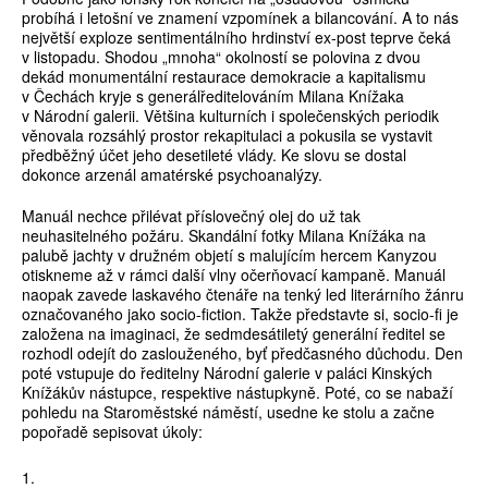
probíhá i letošní ve znamení vzpomínek a bilancování. A to nás
největší exploze sentimentálního hrdinství ex-post teprve čeká
v listopadu. Shodou „mnoha“ okolností se polovina z dvou
dekád monumentální restaurace demokracie a kapitalismu
v Čechách kryje s generálředitelováním Milana Knížaka
v Národní galerii. Většina kulturních i společenských periodik
věnovala rozsáhlý prostor rekapitulaci a pokusila se vystavit
předběžný účet jeho desetileté vlády. Ke slovu se dostal
dokonce arzenál amatérské psychoanalýzy.
Manuál nechce přilévat příslovečný olej do už tak
neuhasitelného požáru. Skandální fotky Milana Knížáka na
palubě jachty v družném objetí s malujícím hercem Kanyzou
otiskneme až v rámci další vlny očerňovací kampaně. Manuál
naopak zavede laskavého čtenáře na tenký led literárního žánru
označovaného jako socio-fiction. Takže představte si, socio-fi je
založena na imaginaci, že sedmdesátiletý generální ředitel se
rozhodl odejít do zaslouženého, byť předčasného důchodu. Den
poté vstupuje do ředitelny Národní galerie v paláci Kinských
Knížákův nástupce, respektive nástupkyně. Poté, co se nabaží
pohledu na Staroměstské náměstí, usedne ke stolu a začne
popořadě sepisovat úkoly: