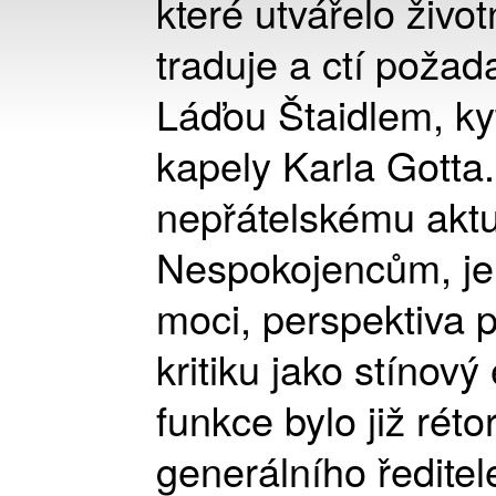
které utvářelo život
traduje a ctí požad
Láďou Štaidlem, ky
kapely Karla Gotta.
nepřátelskému aktu,
Nespokojencům, je
moci, perspektiva p
kritiku jako stínov
funkce bylo již réto
generálního ředitel