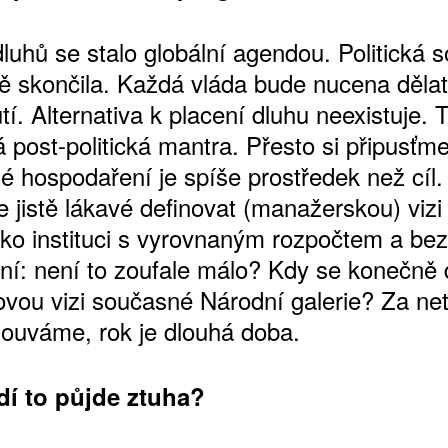
luhů se stalo globální agendou. Politická 
vně skončila. Každá vláda bude nucena děla
ŠTĚNÝCH ČÍSEL
í. Alternativa k placení dluhu neexistuje. 
 ONLINE VERZE
 post-politická mantra. Přesto si připusťme
ARTA ARTCARD
é hospodaření je spíše prostředek než cíl.
e jistě lákavé definovat (manažerskou) viz
jako instituci s vyrovnaným rozpočtem a bez
ní: není to zoufale málo? Kdy se konečně
vou vizi současné Národní galerie? Za net
ouváme, rok je dlouhá doba.
idí to půjde ztuha?