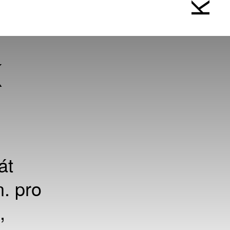
K
át
. pro
,