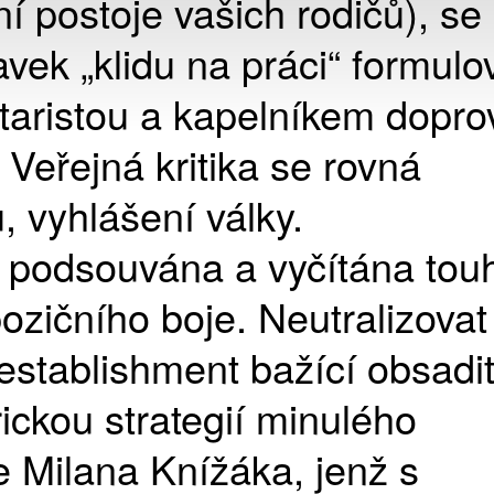
ní postoje vašich rodičů), se
avek „klidu na práci“ formul
taristou a kapelníkem dopr
 Veřejná kritika se rovná
 vyhlášení války.
 podsouvána a vyčítána tou
ozičního boje. Neutralizovat
ý establishment bažící obsadi
rickou strategií minulého
e Milana Knížáka, jenž s