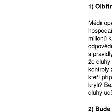
1) Olbří
Médii op
hospodař
milionů k
odpovědn
ZÍSKEJTE
s pravid
že dluhy
ROČNÍ PŘEDPL
kontroly 
kteří př
ZA 1100 KČ
kryli? B
dluhy ud
2) Bude