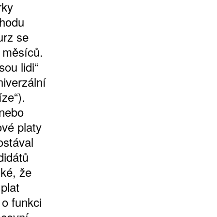
rky
chodu
urz se
í měsíců.
ou lidi“
niverzální
ze“).
 nebo
ové platy
ostával
didátů
zké, že
plat
 o funkci
acovní