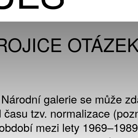
TROJICE OTÁZE
 Národní galerie se může zd
 času tzv. normalizace (pozn
 období mezi lety 1969–1989