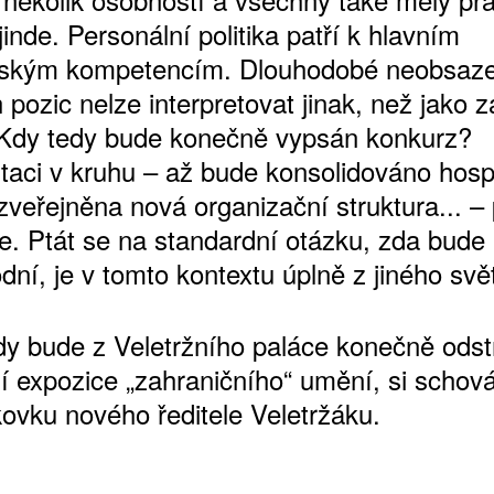
inde. Personální politika patří k hlavním
ským kompetencím. Dlouhodobé neobsaze
 pozic nelze interpretovat jinak, než jako 
 Kdy tedy bude konečně vypsán konkurz?
aci v kruhu – až bude konsolidováno hosp
zveřejněna nová organizační struktura... 
. Ptát se na standardní otázku, zda bude
ní, je v tomto kontextu úplně z jiného svě
dy bude z Veletržního paláce konečně ods
í expozice „zahraničního“ umění, si scho
kovku nového ředitele Veletržáku.