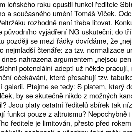
 loňského roku opustil funkci ředitele Sbí
ho a současného umění Tomáš Vlček. Od
Veltržáku rozhodně není třeba litovat. Konk
e původního vyjádření NG uskutečnit do tř
u později se mezi řádky dovídáme, že „nejs
o nejmladší čtenáře: za tzv. normalizace u
 dnes nahrazena argumentem „nejsou pení
šichni potenciální adepti už někde pracují,
nční očekávání, které přesahují tzv. tabulk
 galerii. Ptejme se tedy: S platem, který d
ček, by se skutečně nikdo z možných kan
l? Jsou platy ostatní ředitelů sbírek tak ní
jí funkci pouze z altruismu? Nepochybně i 
ho ředitele je limitován, přesto před rokem
o několik osobností a všechny také měly pr