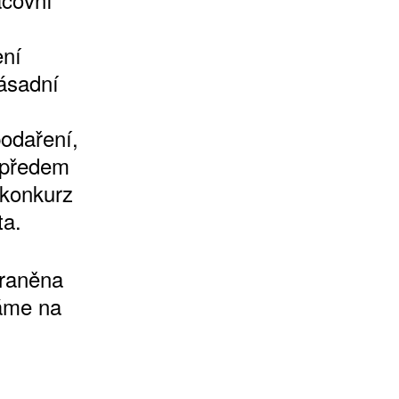
ní
zásadní
odaření,
– předem
 konkurz
ta.
traněna
váme na