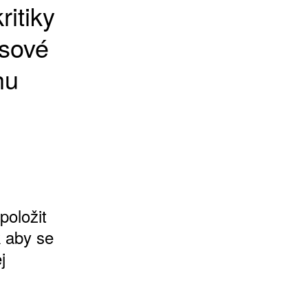
itiky
asové
hu
položit
k aby se
j