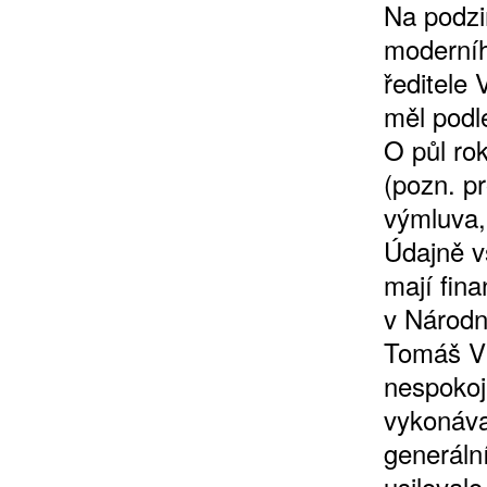
Na podzim
moderní
ředitele 
měl podl
O půl rok
(pozn. pr
výmluva,
Údajně v
mají fina
v Národní
Tomáš Vl
nespokoji
vykonáva
generální
usiloval