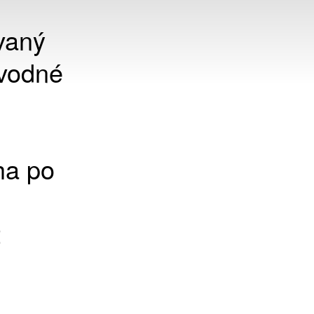
ovaný
ovodné
ha po
t