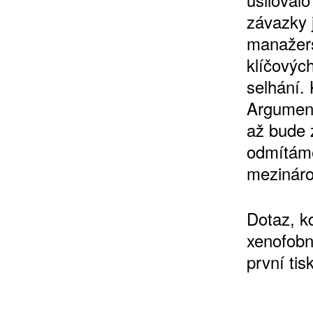
závazky j
manažer
klíčových
selhání.
Argument
až bude 
odmítáme
mezinárod
Dotaz, k
xenofobn
první tis