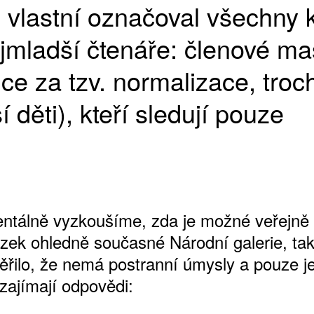
vlastní označoval všechny kr
jmladší čtenáře: členové m
ce za tzv. normalizace, troc
í děti), kteří sledují pouze
ntálně vyzkoušíme, zda je možné veřejně 
tázek ohledně současné Národní galerie, ta
věřilo, že nemá postranní úmysly a pouze je
zajímají odpovědi: