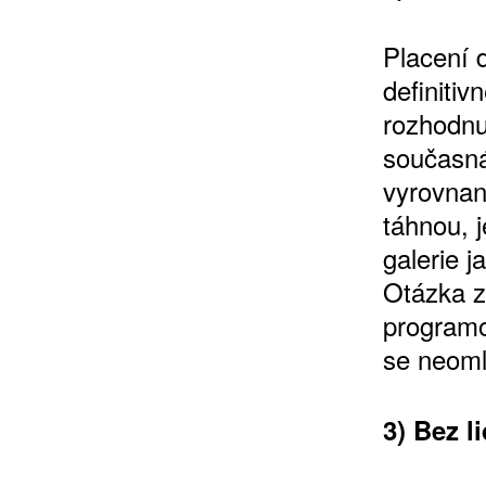
Placení d
definiti
10 TI
rozhodnut
365 DNÍ
současná
ČLENSKÁ K
vyrovnan
táhnou, j
galerie 
KOUPIT PŘEDPLATNÉ
Otázka z
programo
se neoml
3) Bez l