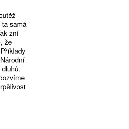
soutěž
t ta samá
Tak zní
, že
 Příklady
i Národní
 dluhů.
 dozvíme
rpělivost