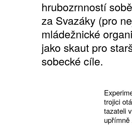
hrubozrnností sobě 
za Svazáky (pro ne
mládežnické organi
jako skaut pro starš
sobecké cíle.
Experime
trojici o
tazateli 
upřímně 