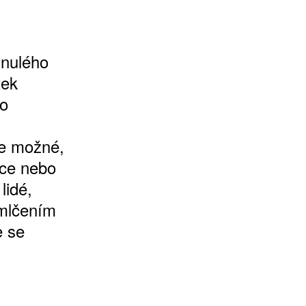
inulého
tek
mo
je možné,
uce nebo
lidé,
 mlčením
e se