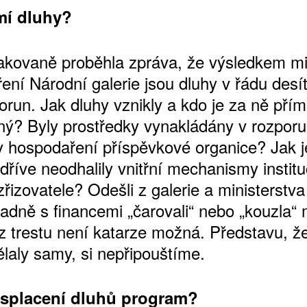
mí dluhy?
akovaně proběhla zpráva, že výsledkem m
ení Národní galerie jsou dluhy v řádu desí
orun. Jak dluhy vznikly a kdo je za ně pří
ý? Byly prostředky vynakládány v rozporu
ly hospodaření příspěvkové organice? Jak 
 dříve neodhalily vnitřní mechanismy instit
ATNÉ
zřizovatele? Odešli z galerie a ministerstva 
ípadně s financemi „čarovali“ nebo „kouzla“
ez trestu není katarze možná. Představu, ž
ělaly samy, si nepřipouštíme.
 splacení dluhů program?