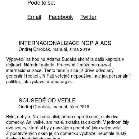
Podělte se:
Email
Facebook
Twitter
INTERNACIONALIZACE NGP A ACS
Ondřej Chrobák
manuál
zima 2019
Výpovědí na hodinu Adama Budaka skončila další kapitola v
dějinách Národní galerie. Pracovně ji můžeme nazvat
internacionalizace. Tento termín sice již dříve odvolaný
generální ředitel Jiří Fajt veřejně nepoužíval, ale jak personální
politika, tak výstavní dramaturgie...
SOUSEDÉ OD VEDLE
Ondřej Chrobák
manuál
říjen 2019
Bylo, nebylo. Na jedné ulici, přímo naproti sobě, stály dva
domečky. Ani velké, ani malé, zkrátka tak akorát. V jednom žily
dvě sestry, které si byly navzájem podobné jako vejce vejci.
Z pootevřených oken jejich domečku vycházel neustále hustý,
štiplavý kouř, jakoby se tam...