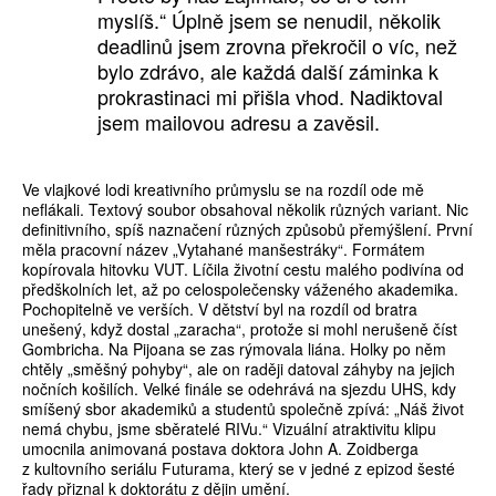
myslíš.“ Úplně jsem se nenudil, několik
deadlinů jsem zrovna překročil o víc, než
bylo zdrávo, ale každá další záminka k
prokrastinaci mi přišla vhod. Nadiktoval
jsem mailovou adresu a zavěsil.
Ve vlajkové lodi kreativního průmyslu se na rozdíl ode mě
neflákali. Textový soubor obsahoval několik různých variant. Nic
definitivního, spíš naznačení různých způsobů přemýšlení. První
měla pracovní název „Vytahané manšestráky“. Formátem
kopírovala hitovku VUT. Líčila životní cestu malého podivína od
předškolních let, až po celospolečensky váženého akademika.
Pochopitelně ve verších. V dětství byl na rozdíl od bratra
unešený, když dostal „zaracha“, protože si mohl nerušeně číst
Gombricha. Na Pijoana se zas rýmovala liána. Holky po něm
chtěly „směšný pohyby“, ale on raději datoval záhyby na jejich
nočních košilích. Velké finále se odehrává na sjezdu UHS, kdy
smíšený sbor akademiků a studentů společně zpívá: „Náš život
nemá chybu, jsme sběratelé RIVu.“ Vizuální atraktivitu klipu
umocnila animovaná postava doktora John A. Zoidberga
z kultovního seriálu Futurama, který se v jedné z epizod šesté
řady přiznal k doktorátu z dějin umění.