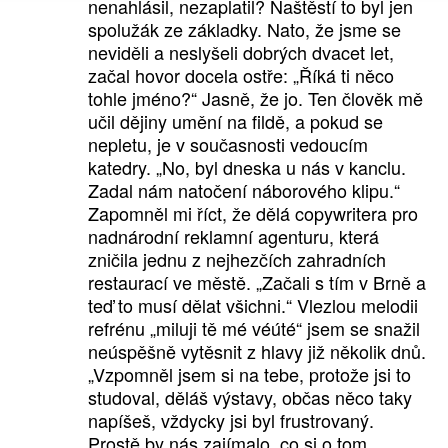
nenahlásil, nezaplatil? Naštěstí to byl jen
spolužák ze základky. Nato, že jsme se
neviděli a neslyšeli dobrých dvacet let,
začal hovor docela ostře: „Říká ti něco
tohle jméno?“ Jasně, že jo. Ten člověk mě
učil dějiny umění na fildě, a pokud se
nepletu, je v současnosti vedoucím
katedry. „No, byl dneska u nás v kanclu.
Zadal nám natočení náborového klipu.“
Zapomněl mi říct, že dělá copywritera pro
nadnárodní reklamní agenturu, která
zničila jednu z nejhezčích zahradních
restaurací ve městě. „Začali s tím v Brně a
teď to musí dělat všichni.“ Vlezlou melodii
refrénu „miluji tě mé véúté“ jsem se snažil
neúspěšně vytěsnit z hlavy již několik dnů.
„Vzpomněl jsem si na tebe, protože jsi to
studoval, děláš výstavy, občas něco taky
napíšeš, vždycky jsi byl frustrovaný.
Prostě by nás zajímalo, co si o tom