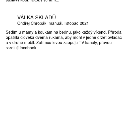
VÁLKA SKLADŮ
Ondřej Chrobák
manuál
listopad 2021
Sedím u mámy a koukám na bednu, jako každý víkend. Příroda
opatřila člověka dvěma rukama, aby mohl v jedné držet ovladač
a v druhé mobil. Zatímco levou zappuju TV kanály, pravou
skroluji facebook.
ZÍSKEJTE
ROČNÍ PŘEDPLATNÉ
ZA 1100 KČ