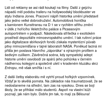
Lidi od reklamy se asi rádi koukají na filmy. Další z gejzíru
nápadů měl podobu traileru na hollywoodský blockbuster ve
stylu Indiana Jones. Pracovní náplň historika umění představil
jako jedno velké dobrodružství. Automobilová honička
s kamionem Kunsttransu na D 1 se v rychlém střihu změní
v útěk z hořícího Veletržního paláce s Picassovým
autoportrétem v podpaží. Následovala střílečka v exotickém
prostředí depozitáře mimoevropského umění. I tak rutinní práce
jako digitalizace sbírkových fondů získala mysteriózní půvab
pitvy mimozemšťana v tajné laboratoři NASA. Poněkud laciná mi
přišla jen postava hlavního „záporáka“ s výrazným profilem a
šedivým culíkem. Závěrečná scéna, kdy sympatický adept
historie umění osvobodí ze spárů jeho pohůnka v černém
nádhernou kolegyni a společně uletí v kradeném kluzáku skrz
Entropu
, mě však smířila i s ní.
Z další četby elaborátu mě vytrhl proud hořkých vzpomínek.
Vždyť je to skvělá pomsta. Na základce nás traumatizovali, že se
nedostaneme na střední, tam zas na vysokou. Dnes se bojí
školy, že se přihlásí málo studentů. Aspoň na vlastní kůži
poznají, jak nám bylo. Dobře jim tak, to mají za Bělouna!