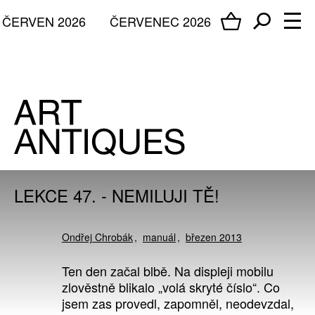
ČERVEN 2026
ČERVENEC 2026
LEKCE 47. - NEMILUJI TĚ!
Ondřej Chrobák
manuál
březen 2013
Ten den začal blbě. Na displeji mobilu
zlověstně blikalo „volá skryté číslo“. Co
jsem zas provedl, zapomněl, neodevzdal,