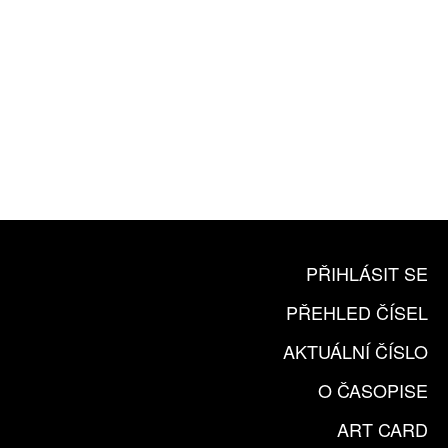
10 TIŠTĚNÝCH ČÍSEL
365 DNÍ ONLINE VERZE
ČLENSKÁ KARTA ARTCARD
KOUPIT PŘEDPLATNÉ
PŘIHLÁSIT SE
PŘEHLED ČÍSEL
AKTUÁLNÍ ČÍSLO
O ČASOPISE
ART CARD