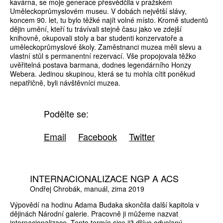
kavárna, se moje generace přesvědčila v pražském
Uměleckoprůmyslovém museu. V dobách největší slávy,
koncem 90. let, tu bylo těžké najít volné místo. Kromě studentů
dějin umění, kteří tu trávívali stejně času jako ve zdejší
knihovně, okupovali stoly a bar studenti konzervatoře a
uměleckoprůmyslové školy. Zaměstnanci muzea měli slevu a
vlastní stůl s permanentní rezervací. Vše propojovala těžko
uvěřitelná postava barmana, dodnes legendárního Honzy
Webera. Jedinou skupinou, která se tu mohla cítit poněkud
nepatřičně, byli návštěvníci muzea.
Podělte se:
Email
Facebook
Twitter
INTERNACIONALIZACE NGP A ACS
Ondřej Chrobák
manuál
zima 2019
Výpovědí na hodinu Adama Budaka skončila další kapitola v
dějinách Národní galerie. Pracovně ji můžeme nazvat
internacionalizace. Tento termín sice již dříve odvolaný