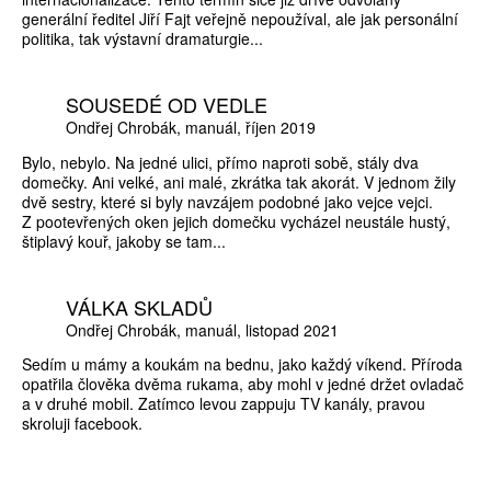
generální ředitel Jiří Fajt veřejně nepoužíval, ale jak personální
politika, tak výstavní dramaturgie...
SOUSEDÉ OD VEDLE
Ondřej Chrobák
manuál
říjen 2019
Bylo, nebylo. Na jedné ulici, přímo naproti sobě, stály dva
domečky. Ani velké, ani malé, zkrátka tak akorát. V jednom žily
dvě sestry, které si byly navzájem podobné jako vejce vejci.
Z pootevřených oken jejich domečku vycházel neustále hustý,
štiplavý kouř, jakoby se tam...
VÁLKA SKLADŮ
Ondřej Chrobák
manuál
listopad 2021
Sedím u mámy a koukám na bednu, jako každý víkend. Příroda
opatřila člověka dvěma rukama, aby mohl v jedné držet ovladač
a v druhé mobil. Zatímco levou zappuju TV kanály, pravou
skroluji facebook.