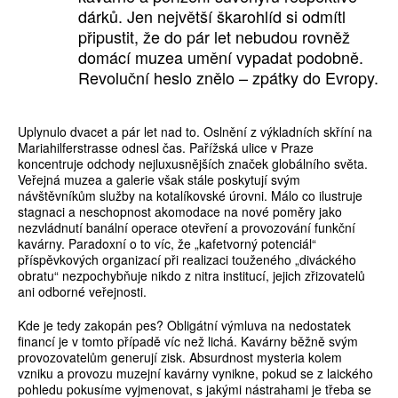
dárků. Jen největší škarohlíd si odmítl
připustit, že do pár let nebudou rovněž
domácí muzea umění vypadat podobně.
Revoluční heslo znělo – zpátky do Evropy.
Uplynulo dvacet a pár let nad to. Oslnění z výkladních skříní na
Mariahilferstrasse odnesl čas. Pařížská ulice v Praze
koncentruje odchody nejluxusnějších značek globálního světa.
Veřejná muzea a galerie však stále poskytují svým
návštěvníkům služby na kotalíkovské úrovni. Málo co ilustruje
stagnaci a neschopnost akomodace na nové poměry jako
nezvládnutí banální operace otevření a provozování funkční
kavárny. Paradoxní o to víc, že „kafetvorný potenciál“
příspěvkových organizací při realizaci touženého „diváckého
obratu“ nezpochybňuje nikdo z nitra institucí, jejich zřizovatelů
ani odborné veřejnosti.
Kde je tedy zakopán pes? Obligátní výmluva na nedostatek
financí je v tomto případě víc než lichá. Kavárny běžně svým
provozovatelům generují zisk. Absurdnost mysteria kolem
vzniku a provozu muzejní kavárny vynikne, pokud se z laického
pohledu pokusíme vyjmenovat, s jakými nástrahami je třeba se