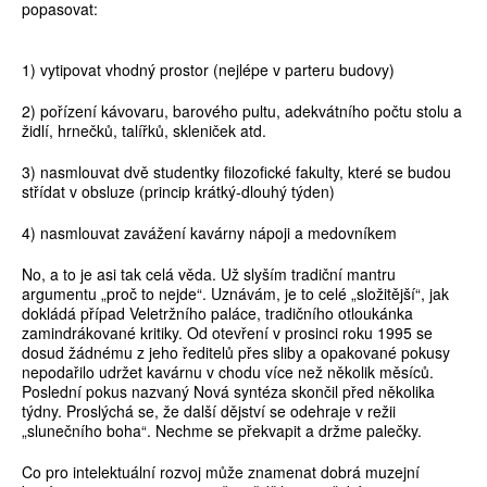
popasovat:
1) vytipovat vhodný prostor (nejlépe v parteru budovy)
2) pořízení kávovaru, barového pultu, adekvátního počtu stolu a
židlí, hrnečků, talířků, skleniček atd.
3) nasmlouvat dvě studentky filozofické fakulty, které se budou
střídat v obsluze (princip krátký-dlouhý týden)
4) nasmlouvat zavážení kavárny nápoji a medovníkem
No, a to je asi tak celá věda. Už slyším tradiční mantru
argumentu „proč to nejde“. Uznávám, je to celé „složitější“, jak
dokládá případ Veletržního paláce, tradičního otloukánka
zamindrákované kritiky. Od otevření v prosinci roku 1995 se
dosud žádnému z jeho ředitelů přes sliby a opakované pokusy
nepodařilo udržet kavárnu v chodu více než několik měsíců.
Poslední pokus nazvaný Nová syntéza skončil před několika
týdny. Proslýchá se, že další dějství se odehraje v režii
„slunečního boha“. Nechme se překvapit a držme palečky.
Co pro intelektuální rozvoj může znamenat dobrá muzejní