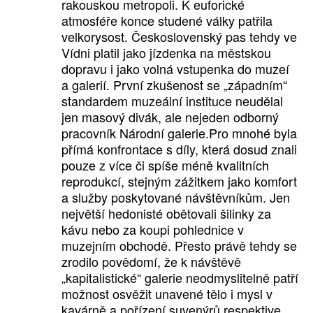
rakouskou metropoli. K euforické
atmosféře konce studené války patřila
velkorysost. Československý pas tehdy ve
Vídni platil jako jízdenka na městskou
dopravu i jako volná vstupenka do muzeí
a galerií. První zkušenost se „západním“
standardem muzeální instituce neudělal
jen masový divák, ale nejeden odborný
pracovník Národní galerie.Pro mnohé byla
přímá konfrontace s díly, která dosud znali
pouze z více či spíše méně kvalitních
reprodukcí, stejným zážitkem jako komfort
a služby poskytované návštěvníkům. Jen
největší hedonisté obětovali šilinky za
kávu nebo za koupi pohlednice v
muzejním obchodě. Přesto právě tehdy se
zrodilo povědomí, že k návštěvě
„kapitalistické“ galerie neodmyslitelně patří
možnost osvěžit unavené tělo i mysl v
kavárně a pořízení suvenýrů respektive