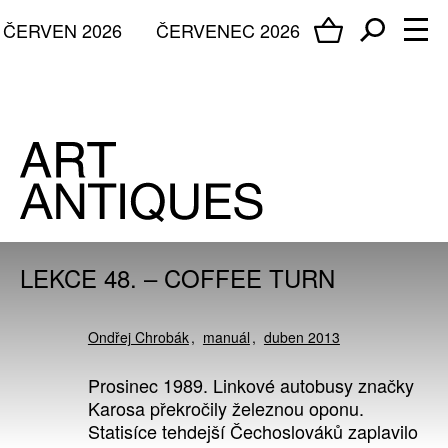
ČERVEN 2026
ČERVENEC 2026
LEKCE 48. – COFFEE TURN
Ondřej Chrobák
manuál
duben 2013
Prosinec 1989. Linkové autobusy značky
Karosa překročily železnou oponu.
Statisíce tehdejší Čechoslováků zaplavilo