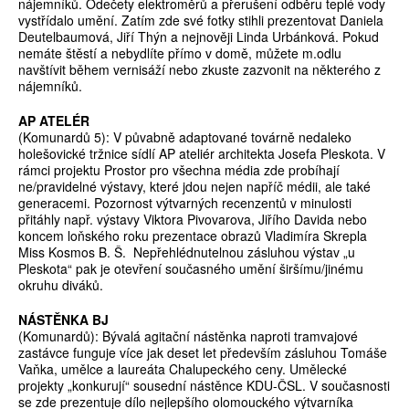
nájemníků. Odečety elektroměrů a přerušení odběru teplé vody
vystřídalo umění. Zatím zde své fotky stihli prezentovat Daniela
Deutelbaumová, Jiří Thýn a nejnověji Linda Urbánková. Pokud
nemáte štěstí a nebydlíte přímo v domě, můžete m.odlu
navštívit během vernisáží nebo zkuste zazvonit na některého z
nájemníků.
AP ATELÉR
(Komunardů 5): V půvabně adaptované továrně nedaleko
holešovické tržnice sídlí AP ateliér architekta Josefa Pleskota. V
rámci projektu Prostor pro všechna média zde probíhají
ne/pravidelné výstavy, které jdou nejen napříč médii, ale také
generacemi. Pozornost výtvarných recenzentů v minulosti
přitáhly např. výstavy Viktora Pivovarova, Jiřího Davida nebo
koncem loňského roku prezentace obrazů Vladimíra Skrepla
Miss Kosmos B. Š. Nepřehlédnutelnou zásluhou výstav „u
Pleskota“ pak je otevření současného umění širšímu/jinému
okruhu diváků.
NÁSTĚNKA BJ
(Komunardů): Bývalá agitační nástěnka naproti tramvajové
zastávce funguje více jak deset let především zásluhou Tomáše
Vaňka, umělce a laureáta Chalupeckého ceny. Umělecké
projekty „konkurují“ sousední nástěnce KDU-ČSL. V současnosti
se zde prezentuje dílo nejlepšího olomouckého výtvarníka