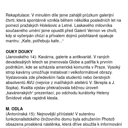
Rekapitulace: V minulém díle jsme zahájili průzkum galerijní
čtvrti, která spontánně vznikla během několika posledních let na
pomezí pražských Holešovic a Letné. Laskavého milovníka
současného umění jsme opustili před Galerií Vernon ve chvíli,
kdy si vyčerpán chůzí a přívalem dojmů polohlasně opakuje
mantru: „Kafe, potřebuju kafe...“
OUKY DOUKY
(Janovského 14): Kavárna, galerie a antikvariát. V raných
devadesátých letech se jmenovala Globe a patřila k prvním
podnikům, kde se scházela americká komunita v Praze. Vysoký
strop kavárny umožňuje instalovat i velkoformátové obrazy.
Vystavovala zde především řada studentů nebo čerstvých
absolventů AVU (nejvíce z malířských ateliérů V. Skrepla a J.
Sopka). Kvalita výstav překračovala běžnou úroveň
„kavárenských“ prezentací, po odchodu kurátorky Heleny
Šmídové však rapidně klesla.
M. ODLA
(Antonínská 15): Nejnovější přírůstek! V suterénu
funkcionalistického činžovního domu byla sdružením Photo5
obsazena prosklená nástěnka, která dříve sloužila k informování