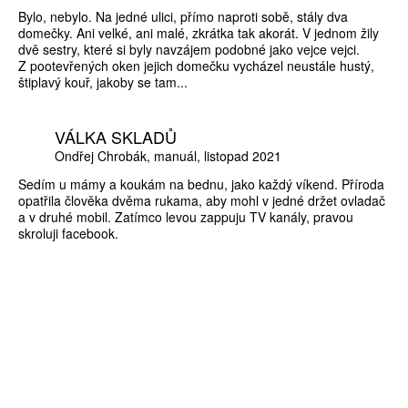
Bylo, nebylo. Na jedné ulici, přímo naproti sobě, stály dva
domečky. Ani velké, ani malé, zkrátka tak akorát. V jednom žily
dvě sestry, které si byly navzájem podobné jako vejce vejci.
Z pootevřených oken jejich domečku vycházel neustále hustý,
štiplavý kouř, jakoby se tam...
VÁLKA SKLADŮ
Ondřej Chrobák
manuál
listopad 2021
Sedím u mámy a koukám na bednu, jako každý víkend. Příroda
opatřila člověka dvěma rukama, aby mohl v jedné držet ovladač
a v druhé mobil. Zatímco levou zappuju TV kanály, pravou
skroluji facebook.
ZÍSKEJTE
ROČNÍ PŘEDPLATNÉ