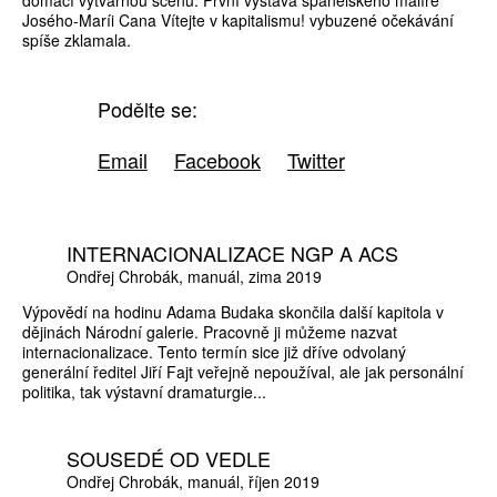
domácí výtvarnou scénu. První výstava španělského malíře
Josého-Maríi Cana Vítejte v kapitalismu! vybuzené očekávání
spíše zklamala.
Podělte se:
Email
Facebook
Twitter
INTERNACIONALIZACE NGP A ACS
Ondřej Chrobák
manuál
zima 2019
Výpovědí na hodinu Adama Budaka skončila další kapitola v
dějinách Národní galerie. Pracovně ji můžeme nazvat
internacionalizace. Tento termín sice již dříve odvolaný
generální ředitel Jiří Fajt veřejně nepoužíval, ale jak personální
politika, tak výstavní dramaturgie...
SOUSEDÉ OD VEDLE
Ondřej Chrobák
manuál
říjen 2019