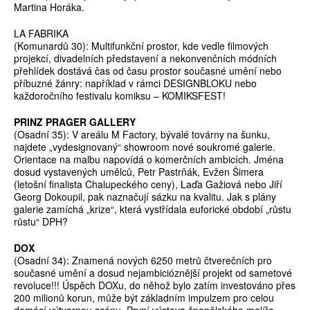
Martina Horáka.
LA FABRIKA
(Komunardů 30): Multifunkční prostor, kde vedle filmových
projekcí, divadelních představení a nekonvenčních módních
přehlídek dostává čas od času prostor současné umění nebo
příbuzné žánry: například v rámci DESIGNBLOKU nebo
každoročního festivalu komiksu – KOMIKSFEST!
PRINZ PRAGER GALLERY
(Osadní 35): V areálu M Factory, bývalé továrny na šunku,
najdete „vydesignovaný“ showroom nové soukromé galerie.
Orientace na malbu napovídá o komerčních ambicích. Jména
dosud vystavených umělců, Petr Pastrňák, Evžen Šimera
(letošní finalista Chalupeckého ceny), Laďa Gažiová nebo Jiří
Georg Dokoupil, pak naznačují sázku na kvalitu. Jak s plány
galerie zamíchá „krize“, která vystřídala euforické období „růstu
růstu“ DPH?
DOX
(Osadní 34): Znamená nových 6250 metrů čtverečních pro
současné umění a dosud nejambicióznější projekt od sametové
revoluce!!! Úspěch DOXu, do něhož bylo zatím investováno přes
200 milionů korun, může být základním impulzem pro celou