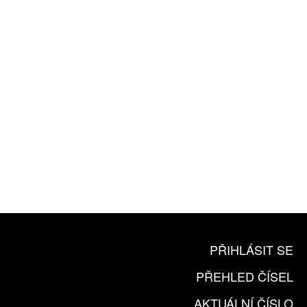
ZA 1100 KČ
10 TIŠTĚNÝCH ČÍSEL
365 DNÍ ONLINE VERZE
ČLENSKÁ KARTA ARTCARD
KOUPIT PŘEDPLATNÉ
PŘIHLÁSIT SE
PŘEHLED ČÍSEL
AKTUÁLNÍ ČÍSLO