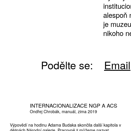
instituc
alespoň n
je muzeu
nikoho n
Podělte se:
Email
INTERNACIONALIZACE NGP A ACS
Ondřej Chrobák
manuál
zima 2019
Výpovědí na hodinu Adama Budaka skončila další kapitola v
dějinách Národní galerie. Pracovně ji můžeme nazvat