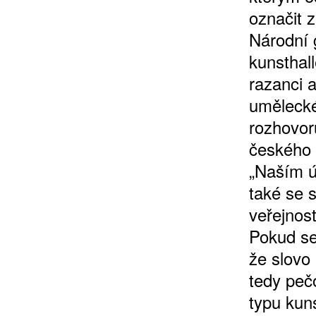
označit z
Národní g
kunsthal
razanci 
umělecké
rozhovor
ZÍSKEJTE
českého 
„Naším ú
ROČNÍ PŘEDPL
také se 
veřejnos
ZA 1100 KČ
Pokud se 
že slovo 
tedy peč
typu kuns