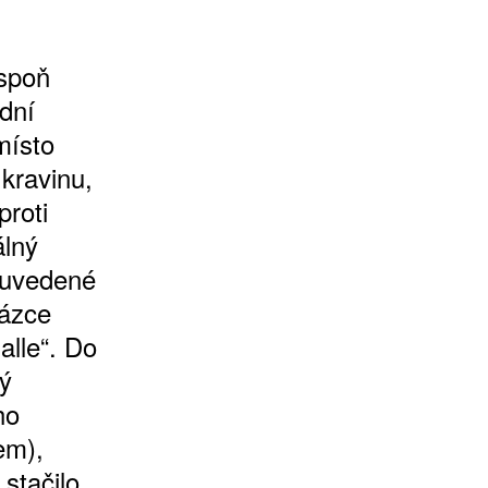
spoň
odní
 místo
kravinu,
proti
álný
 uvedené
tázce
alle“. Do
lý
ho
em),
stačilo