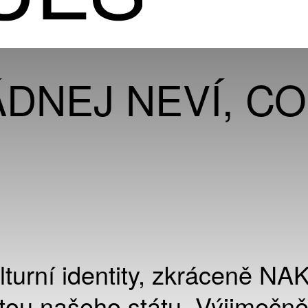
ÁDNEJ NEVÍ, CO
turní identity, zkráceně NAK
oritou našeho státu. Výjimečn