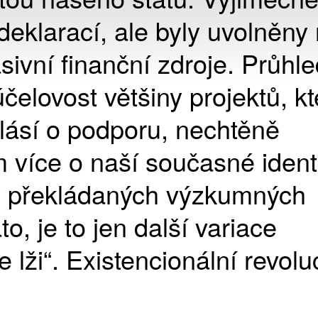
eklarací, ale byly uvolněny
vní finanční zdroje. Průhle
čelovost většiny projektů, kt
lásí o podporu, nechtěně
více o naší současné identi
ky překládaných výzkumných
o, je to jen další variace
e lži“. Existencionální revolu