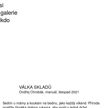
si
galerie
ikdo
VÁLKA SKLADŮ
Ondřej Chrobák
manuál
listopad 2021
Sedím u mámy a koukám na bednu, jako každý víkend. Příroda
opatřila člověka dvěma rukama, aby mohl v jedné držet