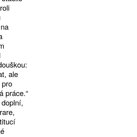
roli
u
 na
a
ém
i
douškou:
t, ale
 pro
á práce.“
 doplní,
rare,
itucí
ké