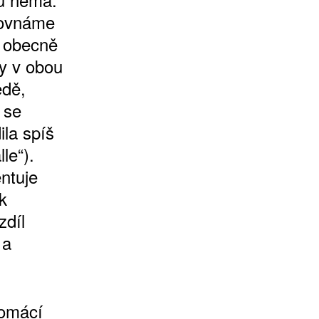
rovnáme
í obecně
vy v obou
edě,
 se
ila spíš
le“).
ntuje
k
zdíl
 a
domácí