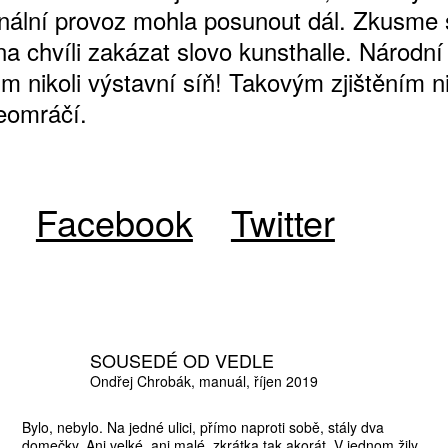
ionální provoz mohla posunout dál. Zkusme 
a chvíli zakázat slovo kunsthalle. Národní 
m nikoli výstavní síň! Takovým zjištěním n
eomráčí.
Facebook
Twitter
SOUSEDÉ OD VEDLE
Ondřej Chrobák
manuál
říjen 2019
Bylo, nebylo. Na jedné ulici, přímo naproti sobě, stály dva
domečky. Ani velké, ani malé, zkrátka tak akorát. V jednom žily