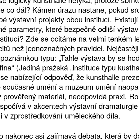
le co dál? Kámen úrazu nastane, pokud s
é výstavní projekty obou institucí. Existuj
né parametry, které bezpečně odliší výsta
nstitucí? Zde se ocitáme na velmi tenkém l
citů než jednoznačných pravidel. Nejčastěji
í poznámkou typu: „Tahle výstava by se hod
ina“ (Jediná pražská „instituce typu kusthal
 se nabízející odpověď, že kunsthalle preze
ě současné umění a muzeum umění naopa
y prověřený materiál, neodpovídá praxi. Ro
 spočívá v akcentech výstavní dramaturgie
 v zprostředkování uměleckého díla.
to nakonec asi zajímavá debata, která by 