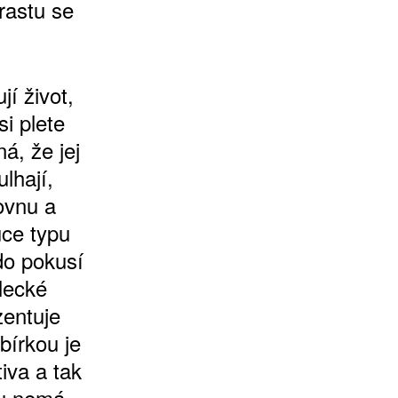
rastu se
í život,
si plete
á, že jej
lhají,
hovnu a
uce typu
do pokusí
lecké
zentuje
bírkou je
iva a tak
ku nemá.