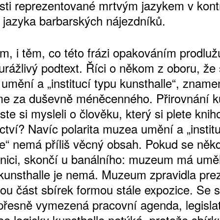
sti reprezentované mrtvým jazykem v kont
 jazyka barbarských nájezdníků.
, i těm, co této frázi opakováním prodlužuj
ŠTĚNÝCH ČÍSEL
í urážlivý podtext. Říci o někom z oboru, že 
 ONLINE VERZE
mění a „institucí typu kunsthalle“, znamen
ARTA ARTCARD
e za duševně méněcenného. Přirovnání ku
ste si mysleli o člověku, který si plete kni
ctví? Navíc polarita muzea umění a „instit
le“ nemá příliš věcný obsah. Pokud se něk
efinici, skončí u banálního: muzeum má umě
 kunsthalle je nemá. Muzeum zpravidla pre
u část sbírek formou stále expozice. Se s
přesně vymezená pracovní agenda, legislat
 se logicky kunsthalle netýká, protože sbír