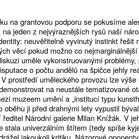
ku na grantovou podporu se pokusíme ale
t na jeden z nejvýraznějších rysů naší nár
identity: neuvěřitelně vyvinutý instinkt řešit
ých věcí pokud možno co nejmarginálnější 
diskuzi uměle vykonstruovanými problémy, 
isputace o počtu andělů na špičce jehly re
 V prostředí uměleckého provozu lze výše
demonstrovat na neustále tematizované o
mezi muzeem umění a „institucí typu kunsth
 oběhu ji před drahnými lety vypustil býva
 ředitel Národní galerie Milan Knížák. V je
e stala univerzálním štítem (tedy spíše kyj
rážel jakoukoli kritiku. Názorové oponenty 