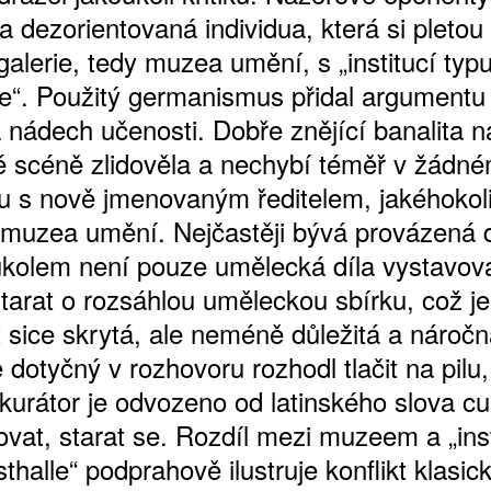
a dezorientovaná individua, která si pletou 
alerie, tedy muzea umění, s „institucí typ
le“. Použitý germanismus přidal argumentu
a nádech učenosti. Dobře znějící banalita n
 scéně zlidověla a nechybí téměř v žádn
u s nově jmenovaným ředitelem, jakéhokol
muzea umění. Nejčastěji bývá provázená 
kolem není pouze umělecká díla vystavova
ATNÉ
starat o rozsáhlou uměleckou sbírku, což je
t sice skrytá, ale neméně důležitá a náročn
dotyčný v rozhovoru rozhodl tlačit na pilu,
kurátor je odvozeno od latinského slova cu
ovat, starat se. Rozdíl mezi muzeem a „inst
thalle“ podprahově ilustruje konflikt klasic