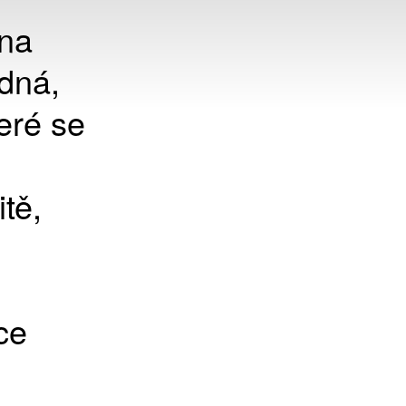
 na
dná,
eré se
tě,
ce