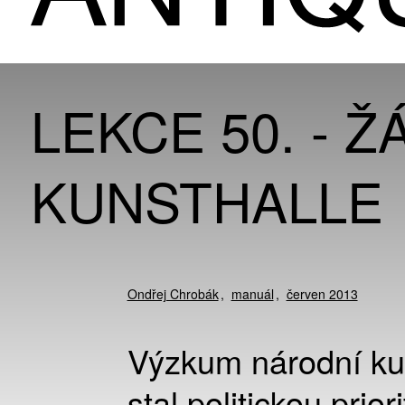
LEKCE 50. - Ž
KUNSTHALLE
Ondřej Chrobák
manuál
červen 2013
Výzkum národní kul
stal politickou pri