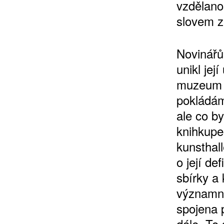
vzdělano
slovem z
Novinářům
10 TI
unikl jej
365 DNÍ
muzeum u
ČLENSKÁ K
pokládám
ale co by
KOUPIT PŘEDPLATNÉ
knihkupe
kunsthal
o její d
sbírky a
významno
spojena 
dále. To