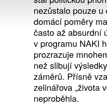
nezůstalo pouze u d
domácí poměry masi
často až absurdní ú
v programu NAKI h
prozrazuje mnohem 
než slibují výsled
záměrů. Přísně vzat
zelinářova „života v
neproběhla.