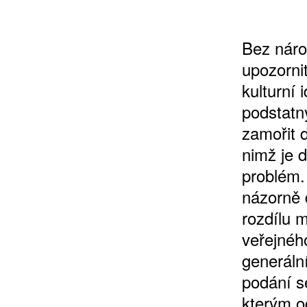
Bez náro
upozorni
kulturní 
podstatn
zamořit 
nimž je d
problém.
názorně 
rozdílu 
veřejného
generální
podání s
kterým od