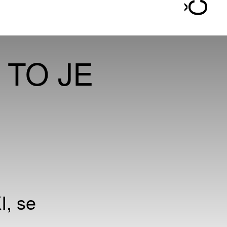
 TO JE
I, se
ě