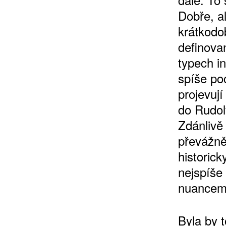
Dobře, a
krátkodob
definova
typech i
spíše po
projevuj
do Rudolf
Zdánlivě
převážn
historick
nejspíše
nuancemi
Byla by 