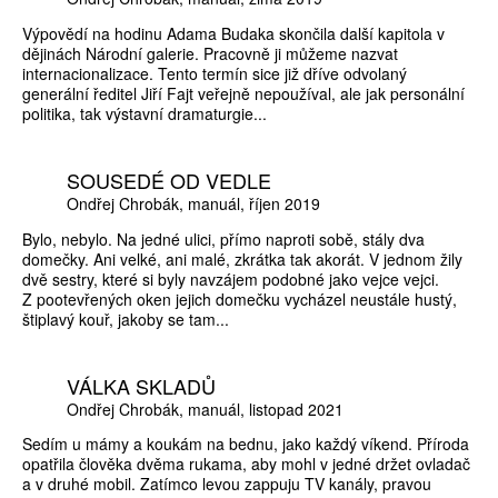
Výpovědí na hodinu Adama Budaka skončila další kapitola v
dějinách Národní galerie. Pracovně ji můžeme nazvat
internacionalizace. Tento termín sice již dříve odvolaný
generální ředitel Jiří Fajt veřejně nepoužíval, ale jak personální
politika, tak výstavní dramaturgie...
SOUSEDÉ OD VEDLE
Ondřej Chrobák
manuál
říjen 2019
Bylo, nebylo. Na jedné ulici, přímo naproti sobě, stály dva
domečky. Ani velké, ani malé, zkrátka tak akorát. V jednom žily
dvě sestry, které si byly navzájem podobné jako vejce vejci.
Z pootevřených oken jejich domečku vycházel neustále hustý,
štiplavý kouř, jakoby se tam...
VÁLKA SKLADŮ
Ondřej Chrobák
manuál
listopad 2021
Sedím u mámy a koukám na bednu, jako každý víkend. Příroda
opatřila člověka dvěma rukama, aby mohl v jedné držet ovladač
a v druhé mobil. Zatímco levou zappuju TV kanály, pravou