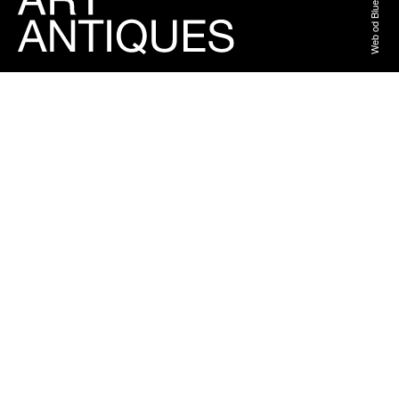
Web od BlueGhost