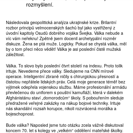
rozmyšlení.
Následovala geopolitická analýza ukrajinské krize. Brilantní
rozbor principů velmocenských šachů byl jako vystřižený z
úvodní kapitoly Osudů dobrého vojáka Švejka. Válka nebude a
víc vám neřeknu! Zpětně jsem docenil archetypální rozměr
diskuze. Žena se ptá muže. Logicky. Pokud se chystá válka, měl
by o tom přeci něco vědět! Válka je asi poslední čistě mužská
záležitost.
Válka. To slovo bylo poslední čtvrt století na indexu. Proto tolik
irituje. Nevedeme přece války. Sledujeme na CNN mírové
operace. Inteligentní zbraně ničily s chirurgickou přesností a
čistotou nepřátele lidských práv. Celá moje generace téměř bez
výjimek odepřela vojenskou službu. Máme profesionální armádu
převlečenou do uniforem s pouštní kamufláží, která v dalekém
Afghánistánu staví „domorodcům“ školy. S pobouřením sleduje
předražené veřejné zakázky na nákup bojové techniky. Irituje
nás skandální rozsah korupce, nikoli rozvrácená morálka a
bojeschopnost.
Bude válka? Naposled jsme tuto otázku zcela vážně diskutoval
koncem 70. let s kolegy ve „velkém“ oddělení mateřské školky.