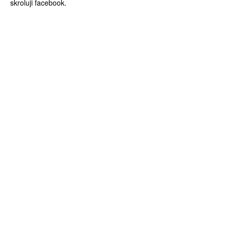
skroluji facebook.
ZÍSKEJTE
ROČNÍ PŘEDPLATNÉ
ZA 1100 KČ
10 TIŠTĚNÝCH ČÍSEL
365 DNÍ ONLINE VERZE
ČLENSKÁ KARTA ARTCARD