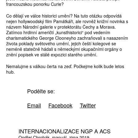
francouzskou ponorku Curie?
Co dělají ve válce historici umění? Na tuto otázku odpovídá
nejen hollywoodský film Památkáři, ale rovněž knižní novinka s
názvem Národní galerie v protektorátu Čechy a Morava.
Zatímco hrdinní američtí „kunsthistorici“ pod vedením
charismatického George Clooneyho zachraňovali s nasazením
života poklady světového umění, jejich čeští kolegové se
neméně statečně hádali s německými okupačními orgány o
znění popisek ve stálé expozici starého umění.
Nemalujme s válkou čerta na zeď. Počkejme kolik bude letos
hub.
Podělte se:
Email
Facebook
Twitter
INTERNACIONALIZACE NGP A ACS
Ondřej Chrobák
manuál
zima 2019