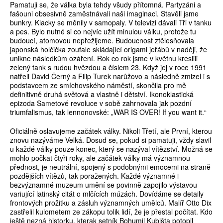
Pamatuji se, že válka byla tehdy všudy přítomná. Partyzáni a
fašouni obsesivně zaměstnávali naši imaginaci. Stavěli jsme
bunkry. Klacky se měnily v samopaly. V televizi dávali Tři v tanku
a pes. Bylo nutné si co nejvíc užít minulou válku, protože tu
budoucí, atomovou nepřežijeme. Budoucnost ztělesňovala
japonská holčička zoufale skládající origami jeřábů v naději, že
unikne následkům ozáření. Rok co rok jsme v květnu kreslili
zelený tank s rudou hvězdou a číslem 23. Když jej v roce 1991
natřeli David Černý a Filip Turek narůžovo a následně zmizel i s
podstavcem ze smíchovského náměstí, skončila pro mě
definitivně druhá světová a vlastně i dětství. Ikonoklastická
epizoda Sametové revoluce v sobě zahrnovala jak pozdní
triumfalismus, tak lennonovské: „WAR IS OVER! If you want it.“
Oficiálně oslavujeme začátek války. Nikoli Třetí, ale První, kterou
znovu nazýváme Velká. Dosud se, pokud si pamatuji, vždy slavil
u každé války pouze konec, který se nazýval vítězství. Možná se
mohlo počkat čtyři roky, ale začátek války má významnou
přednost, je neutrální, spojený s podobnými emocemi na straně
pozdějších vítězů, tak poražených. Každé významné i
bezvýznamné muzeum umění se povinně zapojilo výstavou
variující latinský citát o mlčících múzách. Dovídáme se detaily
frontových prožitku a zásluh významných umělců. Malíř Otto Dix
zastřelil kulometem ze zákopu tolik lidí, že je přestal počítat. Kdo
ještě nezná historku, kterak setník Bohumil Kubišta potopil