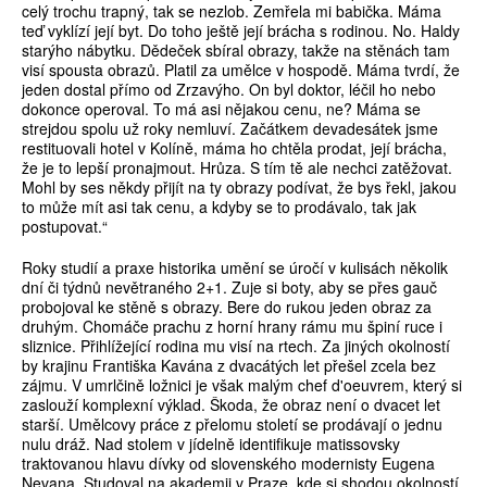
celý trochu trapný, tak se nezlob. Zemřela mi babička. Máma
teď vyklízí její byt. Do toho ještě její brácha s rodinou. No. Haldy
starýho nábytku. Dědeček sbíral obrazy, takže na stěnách tam
visí spousta obrazů. Platil za umělce v hospodě. Máma tvrdí, že
jeden dostal přímo od Zrzavýho. On byl doktor, léčil ho nebo
dokonce operoval. To má asi nějakou cenu, ne? Máma se
strejdou spolu už roky nemluví. Začátkem devadesátek jsme
restituovali hotel v Kolíně, máma ho chtěla prodat, její brácha,
že je to lepší pronajmout. Hrůza. S tím tě ale nechci zatěžovat.
Mohl by ses někdy přijít na ty obrazy podívat, že bys řekl, jakou
to může mít asi tak cenu, a kdyby se to prodávalo, tak jak
postupovat.“
Roky studií a praxe historika umění se úročí v kulisách několik
dní či týdnů nevětraného 2+1. Zuje si boty, aby se přes gauč
probojoval ke stěně s obrazy. Bere do rukou jeden obraz za
druhým. Chomáče prachu z horní hrany rámu mu špiní ruce i
sliznice. Přihlížející rodina mu visí na rtech. Za jiných okolností
by krajinu Františka Kavána z dvacátých let přešel zcela bez
zájmu. V umrlčině ložnici je však malým chef d'oeuvrem, který si
zaslouží komplexní výklad. Škoda, že obraz není o dvacet let
starší. Umělcovy práce z přelomu století se prodávají o jednu
nulu dráž. Nad stolem v jídelně identifikuje matissovsky
traktovanou hlavu dívky od slovenského modernisty Eugena
Nevana. Studoval na akademii v Praze, kde si shodou okolností