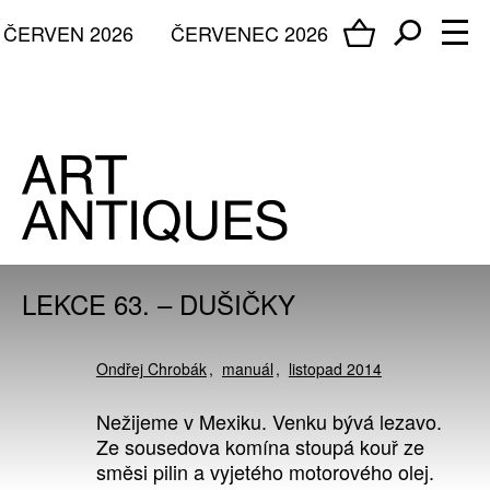
ČERVEN 2026
ČERVENEC 2026
LEKCE 63. – DUŠIČKY
Ondřej Chrobák
manuál
listopad 2014
Nežijeme v Mexiku. Venku bývá lezavo.
Ze sousedova komína stoupá kouř ze
směsi pilin a vyjetého motorového olej.