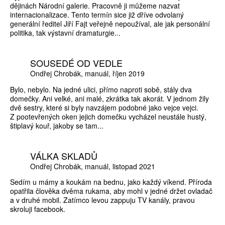
dějinách Národní galerie. Pracovně ji můžeme nazvat
internacionalizace. Tento termín sice již dříve odvolaný
generální ředitel Jiří Fajt veřejně nepoužíval, ale jak personální
politika, tak výstavní dramaturgie...
SOUSEDÉ OD VEDLE
Ondřej Chrobák
manuál
říjen 2019
Bylo, nebylo. Na jedné ulici, přímo naproti sobě, stály dva
domečky. Ani velké, ani malé, zkrátka tak akorát. V jednom žily
dvě sestry, které si byly navzájem podobné jako vejce vejci.
Z pootevřených oken jejich domečku vycházel neustále hustý,
štiplavý kouř, jakoby se tam...
VÁLKA SKLADŮ
Ondřej Chrobák
manuál
listopad 2021
Sedím u mámy a koukám na bednu, jako každý víkend. Příroda
opatřila člověka dvěma rukama, aby mohl v jedné držet ovladač
a v druhé mobil. Zatímco levou zappuju TV kanály, pravou
skroluji facebook.