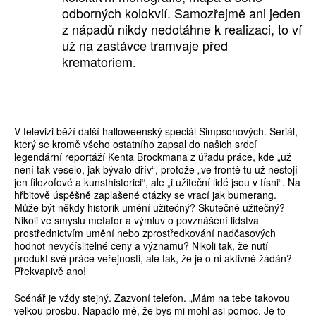
odborných kolokvií. Samozřejmě ani jeden
z nápadů nikdy nedotáhne k realizaci, to ví
už na zastávce tramvaje před
krematoriem.
V televizi běží další halloweenský speciál Simpsonových. Seriál,
který se kromě všeho ostatního zapsal do našich srdcí
legendární reportáží Kenta Brockmana z úřadu práce, kde „už
není tak veselo, jak bývalo dřív“, protože „ve frontě tu už nestojí
jen filozofové a kunsthistorici“, ale „i užiteční lidé jsou v tísni“. Na
hřbitově úspěšně zaplašené otázky se vrací jak bumerang.
Může být někdy historik umění užitečný? Skutečně užitečný?
Nikoli ve smyslu metafor a výmluv o povznášení lidstva
prostřednictvím umění nebo zprostředkování nadčasových
hodnot nevyčíslitelné ceny a významu? Nikoli tak, že nutí
produkt své práce veřejnosti, ale tak, že je o ni aktivně žádán?
Překvapivě ano!
Scénář je vždy stejný. Zazvoní telefon. „Mám na tebe takovou
velkou prosbu. Napadlo mě, že bys mi mohl asi pomoc. Je to