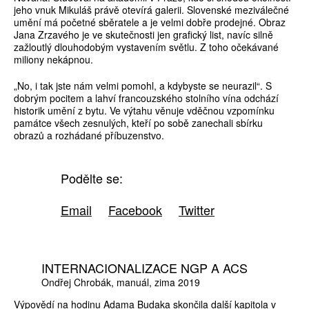
jeho vnuk Mikuláš právě otevírá galerii. Slovenské meziválečné
umění má početné sběratele a je velmi dobře prodejné. Obraz
Jana Zrzavého je ve skutečnosti jen grafický list, navíc silně
zažloutlý dlouhodobým vystavením světlu. Z toho očekávané
miliony nekápnou.
„No, i tak jste nám velmi pomohl, a kdybyste se neurazil“. S
dobrým pocitem a lahví francouzského stolního vína odchází
historik umění z bytu. Ve výtahu věnuje vděčnou vzpomínku
památce všech zesnulých, kteří po sobě zanechali sbírku
obrazů a rozhádané příbuzenstvo.
Podělte se:
Email
Facebook
Twitter
INTERNACIONALIZACE NGP A ACS
Ondřej Chrobák
manuál
zima 2019
Výpovědí na hodinu Adama Budaka skončila další kapitola v