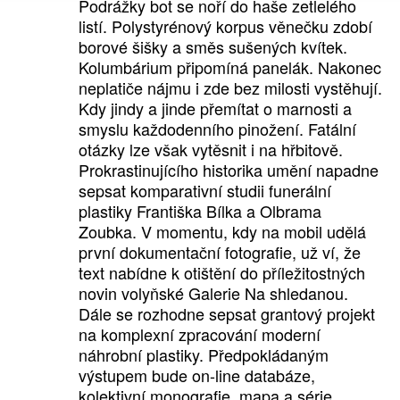
Podrážky bot se noří do haše zetlelého
listí. Polystyrénový korpus věnečku zdobí
borové šišky a směs sušených kvítek.
Kolumbárium připomíná panelák. Nakonec
neplatiče nájmu i zde bez milosti vystěhují.
Kdy jindy a jinde přemítat o marnosti a
smyslu každodenního pinožení. Fatální
otázky lze však vytěsnit i na hřbitově.
Prokrastinujícího historika umění napadne
sepsat komparativní studii funerální
plastiky Františka Bílka a Olbrama
Zoubka. V momentu, kdy na mobil udělá
první dokumentační fotografie, už ví, že
text nabídne k otištění do příležitostných
novin volyňské Galerie Na shledanou.
Dále se rozhodne sepsat grantový projekt
na komplexní zpracování moderní
náhrobní plastiky. Předpokládaným
výstupem bude on-line databáze,
kolektivní monografie, mapa a série