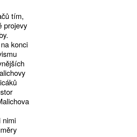
ačů tím,
 projevy
by.
 na konci
ivismu
vnějších
alichovy
icáků
stor
Malichova
 nimi
ozměry