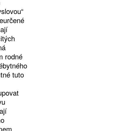
m
slovou“
neurčené
ají
itých
ná
m rodné
vébytného
tné tuto
upovat
vu
ají
ho
smem