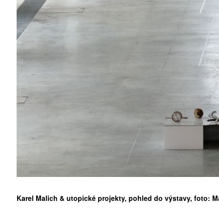
ZÍSKEJTE
ROČNÍ PŘEDPL
ZA 1100 KČ
Karel Malich & utopické projekty, pohled do výstavy, foto: M