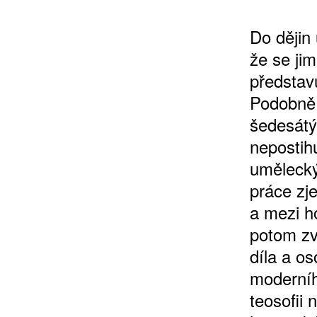
Do dějin
že se ji
10 TI
představu
365 DNÍ
Podobně 
ČLENSKÁ K
šedesátý
nepostih
umělecký
KOUPIT PŘEDPLATNÉ
práce zj
a mezi h
potom zv
díla a os
moderníh
teosofii 