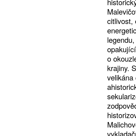
historic
Malevičo
citlivos
energetic
legendu,
opakujíc
o okouzl
krajiny.
velikána
ahistoric
sekulari
zodpověd
historizo
Malichov
vykladač