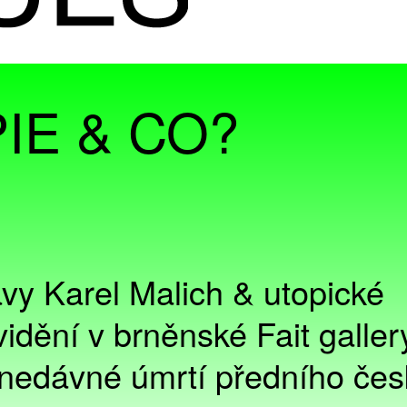
IE & CO?
tavy Karel Malich & utopické
 vidění v brněnské Fait galler
 nedávné úmrtí předního če