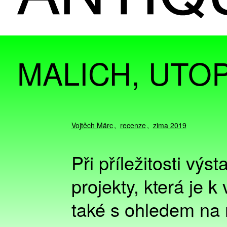
MALICH, UTOP
Vojtěch Märc
recenze
zima 2019
Při příležitosti výs
projekty, která je k
také s ohledem na