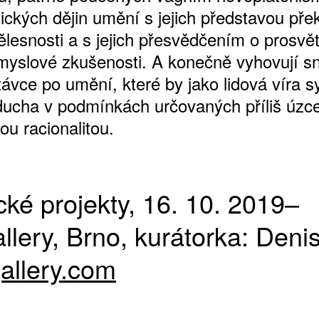
ických dějin umění s jejich představou př
ělesnosti a s jejich přesvědčením o prosvě
smyslové zkušenosti. A konečně vyhovují s
távce po umění, které by jako lidová víra sy
ducha v podmínkách určovaných příliš úzc
u racionalitou.
ké projekty, 16. 10. 2019–
allery, Brno, kurátorka: Deni
allery.com