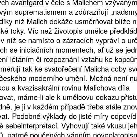
kých avantgard v čele s Malichem vzývaný
vým suprematismem a zdůrazňují „nadsmy
t, díky níž Malich dokáže usměrňovat blíže 
ké toky. Víc než životopis umělce předklád
 v níž se namísto o zázracích vypráví o urč
ích se iniciačních momentech, ať už se jed
ení létáním či rozpoznání vztahu ke kopců
 Směřují tak ke svatořečení Malicha coby s
 českého moderního umění. Možná není nu
kou a kvazisakrální rovinu Malichova díla
zovat, máme-li ale k umělcovu odkazu přist
ně, je ji v každém případě třeba stále zno
vat. Podobné výklady do jisté míry odpovíd
ě sebeinterpretaci. Vyhovují také vkusu je
ů, patrně poučených vágním novoplatoni