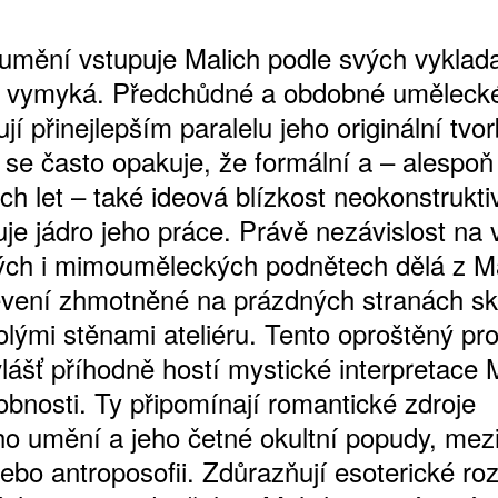
 umění vstupuje Malich podle svých vyklad
m vymyká. Předchůdné a obdobné umělecké
ŠTĚNÝCH ČÍSEL
jí přinejlepším paralelu jeho originální tvor
 ONLINE VERZE
se často opakuje, že formální a – alespoň
ARTA ARTCARD
ch let – také ideová blízkost neokonstrukt
uje jádro jeho práce. Právě nezávislost na 
ch i mimouměleckých podnětech dělá z M
evení zhmotněné na prázdných stranách sk
olými stěnami ateliéru. Tento oproštěný pro
lášť příhodně hostí mystické interpretace 
obnosti. Ty připomínají romantické zdroje
o umění a jeho četné okultní popudy, mezi
nebo antroposofii. Zdůrazňují esoterické r