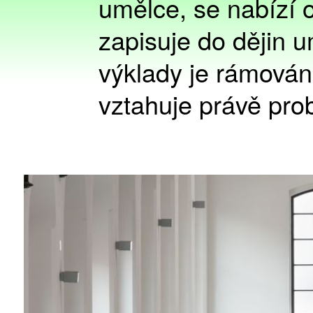
umělce, se nabízí 
zapisuje do dějin u
výklady je rámován
vztahuje právě prob