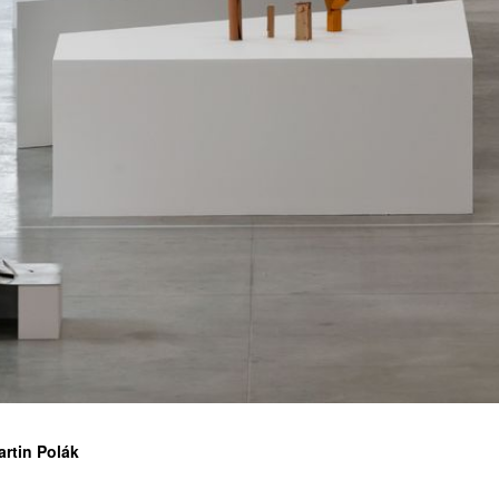
ATNÉ
artin Polák