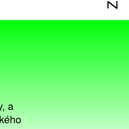
y, a
ského