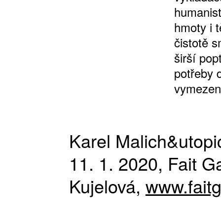
humanist
hmoty i t
čistotě 
širší pop
potřeby 
vymezeno
Karel Malich&utopic
11. 1. 2020, Fait G
Kujelová,
www.faitg