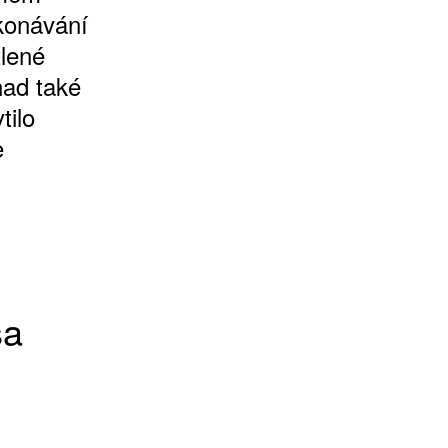
ekonávání
tlené
nad také
tilo
e
sa