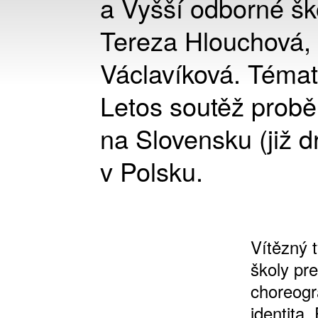
a Vyšší odborné šk
Tereza Hlouchová, 
Václavíková. Témate
Letos soutěž probě
na Slovensku (již d
v Polsku.
Vítězný 
školy pr
choreogra
identita