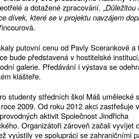
neotřelé a dotažené zpracování. „
Důležitou r
ce dívek, které se v projektu navzájem dopl
incourová.
skaly putovní cenu od Pavly Scerankové a t
áce bude představená v hostitelské instituci, 
odní galerie. Předávání i výstava se odehr
ém klášteře.
ro studenty středních škol Máš umělecké 
v roce 2009. Od roku 2012 akci zastřešuje 
provodných aktivit Společnost Jindřicha
kého. Organizátoři zároveň začali vyvíjet d
 jež vyústily ve spolupráci se zahraničními p