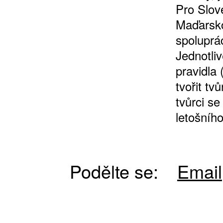
Pro Slov
Maďarsko
spoluprá
Jednotli
pravidla
tvořit tv
ZÍSKEJTE
tvůrci s
letošníh
ROČNÍ PŘEDPL
ZA 1100 KČ
Podělte se:
Email