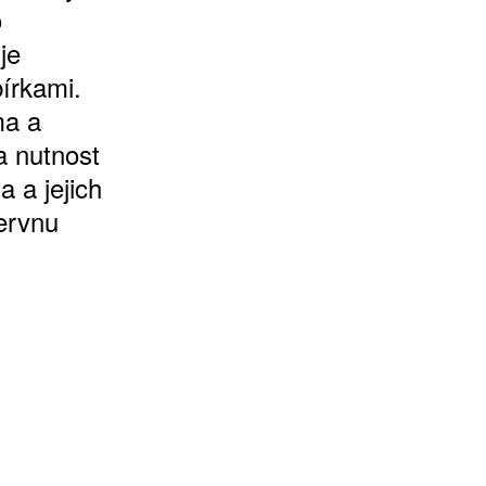
o
je
írkami.
ma a
a nutnost
a a jejich
červnu