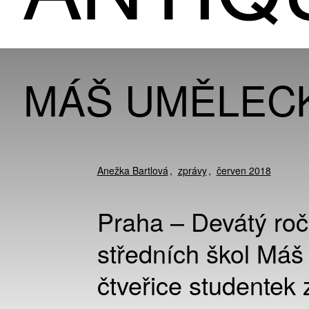
MÁŠ UMĚLECK
Anežka Bartlová
zprávy
červen 2018
Praha – Devátý roč
středních škol Máš
čtveřice studentek