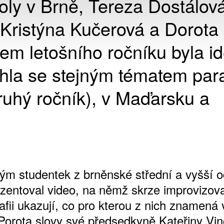
oly v Brně, Tereza Dostálová
Kristýna Kučerová a Dorota
m letošního ročníku byla ide
hla se stejným tématem par
ruhý ročník), v Maďarsku a
tým studentek z brněnské střední a vyšší 
ezentoval video, na němž skrze improvizov
fii ukazují, co pro kterou z nich znamená 
. Porota slovy své předsedkyně Kateřiny Vi