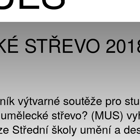
É STŘEVO 201
ník výtvarné soutěže pro st
 umělecké střevo? (MUS) vy
 ze Střední školy umění a de