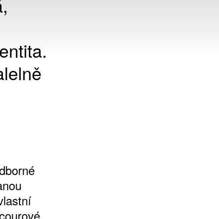
,
ntita.
alelně
odborné
anou
vlastní
ncourové