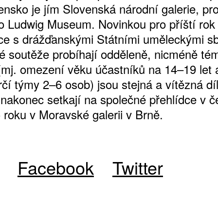
ensko je jím Slovenská národní galerie, pr
 Ludwig Museum. Novinkou pro příští rok 
ce s drážďanskými Státními uměleckými sb
vé soutěže probíhají odděleně, nicméně té
 (mj. omezení věku účastníků na 14–19 let 
ůrčí týmy 2–6 osob) jsou stejná a vítězná díl
e nakonec setkají na společné přehlídce v 
o roku v Moravské galerii v Brně.
ATNÉ
Facebook
Twitter