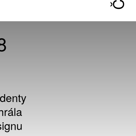
8
udenty
hrála
signu