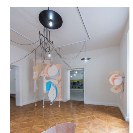
10 TI
365 DNÍ
ČLENSKÁ K
KOUPIT PŘEDPLATNÉ