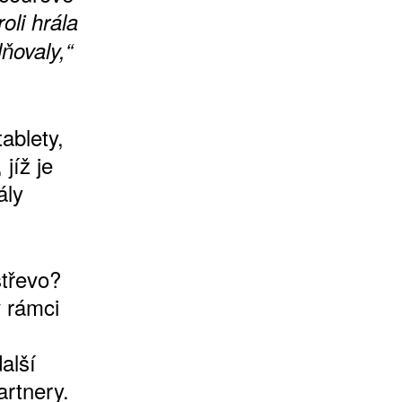
oli hrála
ňovaly,“
ablety,
jíž je
ály
střevo?
v rámci
alší
artnery.