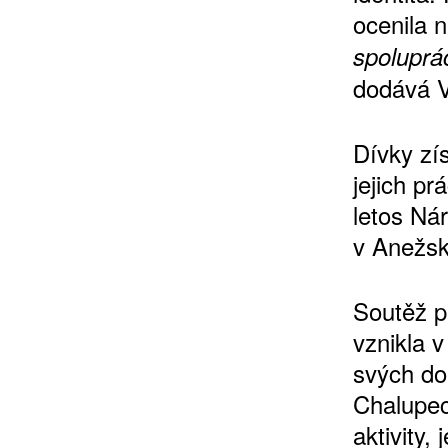
ocenila 
spoluprá
dodává V
Dívky zí
jejich pr
letos Nár
v Anežsk
Soutěž p
vznikla 
svých do
Chalupec
aktivity,