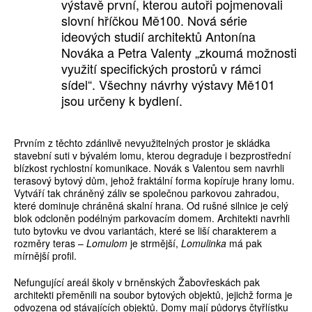
výstavě první, kterou autoři pojmenovali
slovní hříčkou Mě100. Nová série
ideových studií architektů Antonína
Nováka a Petra Valenty „zkoumá možnosti
využití specifických prostorů v rámci
sídel“. Všechny návrhy výstavy Mě101
jsou určeny k bydlení.
Prvním z těchto zdánlivě nevyužitelných prostor je skládka
stavební suti v bývalém lomu, kterou degraduje i bezprostřední
blízkost rychlostní komunikace. Novák s Valentou sem navrhli
terasový bytový dům, jehož fraktální forma kopíruje hrany lomu.
Vytváří tak chráněný záliv se společnou parkovou zahradou,
které dominuje chráněná skalní hrana. Od rušné silnice je celý
blok odcloněn podélným parkovacím domem. Architekti navrhli
tuto bytovku ve dvou variantách, které se liší charakterem a
rozměry teras –
Lomulom
je strmější,
Lomulinka
má pak
mírnější profil.
Nefungující areál školy v brněnských Žabovřeskách pak
architekti přeměnili na soubor bytových objektů, jejichž forma je
odvozena od stávajících objektů. Domy mají půdorys čtyřlístku