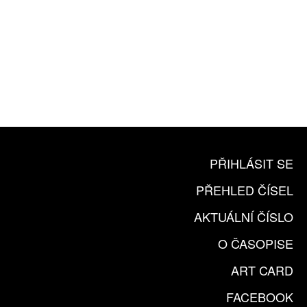
10 TIŠTĚNÝCH ČÍSEL
365 DNÍ ONLINE VERZE
ČLENSKÁ KARTA ARTCARD
KOUPIT PŘEDPLATNÉ
PŘIHLÁSIT SE
PŘEHLED ČÍSEL
AKTUÁLNÍ ČÍSLO
O ČASOPISE
ART CARD
FACEBOOK