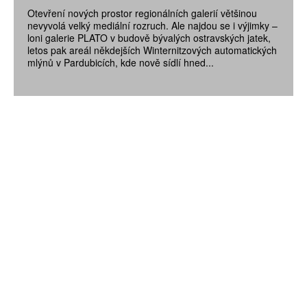
Otevření nových prostor regionálních galerií většinou
nevyvolá velký mediální rozruch. Ale najdou se i výjimky –
loni galerie PLATO v budově bývalých ostravských jatek,
letos pak areál někdejších Winternitzových automatických
mlýnů v Pardubicích, kde nově sídlí hned...
ZÍSKEJTE
ROČNÍ PŘEDPLATNÉ
ZA 1100 KČ