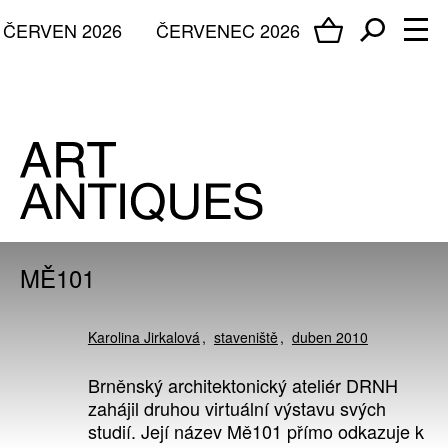
ČERVEN 2026
ČERVENEC 2026
MĚ101
Karolina Jirkalová
staveniště
duben 2010
Brněnský architektonický ateliér DRNH
zahájil druhou virtuální výstavu svých
studií. Její název Mě101 přímo odkazuje k