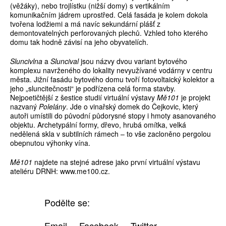
(věžáky), nebo trojlístku (nižší domy) s vertikálním
komunikačním jádrem uprostřed. Celá fasáda je kolem dokola
tvořena lodžiemi a má navíc sekundární plášť z
demontovatelných perforovaných plechů. Vzhled toho kterého
domu tak hodně závisí na jeho obyvatelích.
Sluncivlna
a
Sluncival
jsou názvy dvou variant bytového
komplexu navrženého do lokality nevyužívané vodárny v centru
města. Jižní fasádu bytového domu tvoří fotovoltaický kolektor a
jeho „sluncitečnosti“ je podřízena celá forma stavby.
Nejpoetičtější z šestice studií virtuální výstavy
Mě101
je projekt
nazvaný
Polelány
. Jde o vinařský domek do Čejkovic, který
autoři umístili do původní půdorysné stopy i hmoty asanovaného
objektu. Archetypální formy, dřevo, hrubá omítka, velká
nedělená skla v subtilních rámech – to vše zacloněno pergolou
obepnutou výhonky vína.
Mě101
najdete na stejné adrese jako první virtuální výstavu
ateliéru DRNH: www.me100.cz.
Podělte se:
Email
Facebook
Twitter