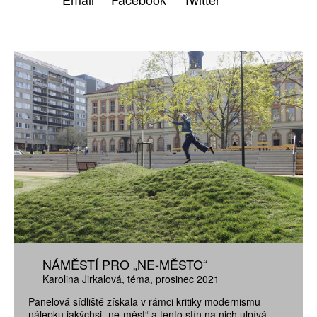
NÁMĚSTÍ PRO „NE-MĚSTO“
Karolina Jirkalová
téma
prosinec 2021
Panelová sídliště získala v rámci kritiky modernismu
nálepku jakýchsi „ne-měst“ a tento stín na nich ulpívá