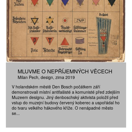
MLUVME O NEPŘÍJEMNÝCH VĚCECH
Milan Pech
design
zima 2019
V holandském městě Den Bosch počátkem září
demonstrovali místní antifašisté a komunisté před zdejším
Muzeem designu. Jiný denboschský aktivista položil před
vstup do muzejní budovy červený koberec a uspořádal ho
do tvaru velkého hákového kříže. O nenápadné město
se...