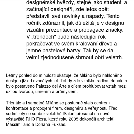
designérské hvězdy, stejně jako studenti a
začínající designéři, zde letos opět
představili své novinky a nápady. Tento
ročník zdůraznil, jak důležitá je v designu
vizuální prezentace a propagace značky.
V „trendech“ bude následující rok
pokračovat ve svém kralování dřevo a
jemné pastelové barvy. Tak by se dal
velmi zjednodušeně shrnout obří veletrh.
Letmý pohled do minulosti ukazuje, že Miláno bylo nakloněno
designu již od dvacátých let. Tehdy zde vznikla tradice trienále a
bylo postaveno Palazzo del Arte s cílem prohlubovat vztah mezi
užitou tvorbou, uměním a průmyslem.
Trienále a i samotné Miláno se postupně stalo centrem
konfrontace a propojení firem, designérů a veřejnosti. Před
sedmi lety se soubor veletrhů iSaloni přesunul na nové
výstaviště RHO Fiera, které roku 2005 dokončili architekti
Massimiliano a Doriana Fuksas.