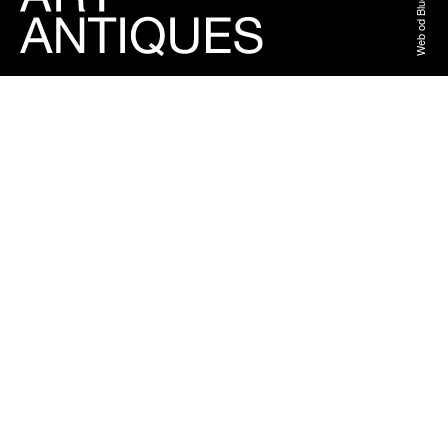
Web od BlueGhost