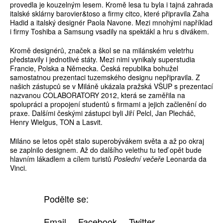
provedla je kouzelným lesem. Kromě lesa tu byla i tajná zahrada
italské sklárny barovier&toso a firmy citco, které připravila Zaha
Hadid a italský designér Paola Navone. Mezi mnohými například
i firmy Toshiba a Samsung vsadily na spektákl a hru s divákem.
Kromě designérů, značek a škol se na milánském veletrhu
představily i jednotlivé státy. Mezi nimi vynikaly superstudia
Francie, Polska a Německa. Česká republika bohužel
samostatnou prezentaci tuzemského designu nepřipravila. Z
našich zástupců se v Miláně ukázala pražská VŠUP s prezentací
nazvanou COLABORATORY 2012, která se zaměřila na
spolupráci a propojení studentů s firmami a jejich začlenění do
praxe. Dalšími českými zástupci byli Jiří Pelcl, Jan Plecháč,
Henry Wielgus, TON a Lasvit.
Miláno se letos opět stalo superobývákem světa a až po okraj
se zaplnilo designem. Až do dalšího velethu tu teď opět bude
hlavním lákadlem a cílem turistů
Poslední večeře
Leonarda da
Vinci.
Podělte se:
Email
Facebook
Twitter