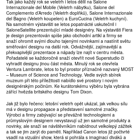
Tak jako každý rok se veletrh i letos dělil na Salone
Internazionale del Mobile (Veletrh nábytku), Salone del
Complemento d’Arredo (Veletrh doplňků), Salone Internazionale
del Bagno (Veletrh koupelen) a EuroCucina (Veletrh kuchyní).
Na samotném výstavišti se letos popatnácté uskutečnil i
SaloneSatellite prezentující mladé designéry. Na výstavišti Fiera
je design prezentován spíše jako obchodní artikl a firmy se
snaží ohromit svými dlouho tajenými novinkami a nastínit světu
směřování designu na další rok. Odvážnější, zajímavější a
překvapivější prezentace a nápady lze najít v centru města.
Pořadatelé se každoročně snaží otevřít nové Superstudio či
vyhradit designu jinou část města. Minulý rok se otevřela
Ventura Lambrate, letos to byl prostor příznačně nazvaný MOST
– Museum of Science and Technology. Vedle svých sbírek
muzeum při této příležitosti nabídlo své prostory i novým
designérským počinům. Ke kurátorskému výběru byla vybrána
zářící hvězda britského designu Tom Dixon.
Jak již bylo řečeno: letošní veletrh opět ukázal, jak velkou sílu
má v designu propagace a představení samotné značky.
Výrobci a firmy zabývající se převážně technologiemi a
průmyslovým designem nevystavují už jen samotné produkty a
novinky, ale snaží se návštěvníkům nabídnout velkolepý zážitek
a tak se jim zarýt do paměti. Například Canon letos již počtvrté
vsadil na vizuální show, která si pohrála s imaginací diváků a