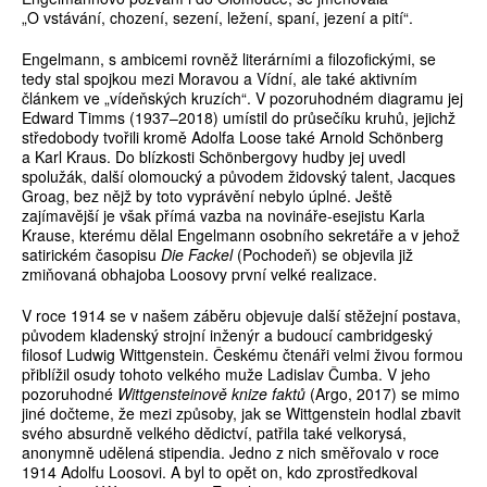
„O vstávání, chození, sezení, ležení, spaní, jezení a pití“.
Engelmann, s ambicemi rovněž literárními a filozofickými, se
tedy stal spojkou mezi Moravou a Vídní, ale také aktivním
článkem ve „vídeňských kruzích“. V pozoruhodném diagramu jej
Edward Timms (1937–2018) umístil do průsečíku kruhů, jejichž
středobody tvořili kromě Adolfa Loose také Arnold Schönberg
a Karl Kraus. Do blízkosti Schönbergovy hudby jej uvedl
spolužák, další olo­moucký a původem židovský talent, Jacques
Groag, bez nějž by toto vyprávění nebylo úplné. Ještě
zajímavější je však přímá vazba na novináře-esejistu Karla
Krause, kterému dělal Engelmann osobního sekretáře a v jehož
satirickém časopisu
Die Fackel
(Pochodeň) se objevila již
zmiňovaná obhajoba Loosovy první velké realizace.
V roce 1914 se v našem záběru objevuje další stěžejní postava,
původem kladenský strojní inženýr a budoucí cambridgeský
filosof Ludwig Wittgenstein. Českému čtenáři velmi živou formou
přiblížil osudy tohoto velkého muže Ladislav Čumba. V jeho
pozoruhodné
Wittgensteinově knize faktů
(Argo, 2017) se mimo
jiné dočteme, že mezi způsoby, jak se Wittgenstein hodlal zbavit
svého absurdně velkého dědictví, patřila také velkorysá,
anonymně udělená stipendia. Jedno z nich směřovalo v roce
1914 Adolfu Loosovi. A byl to opět on, kdo zprostředkoval