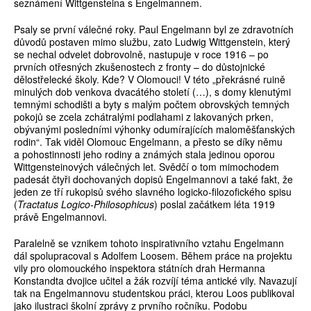
seznámení Wittgensteina s Engelmannem.
Psaly se první válečné roky. Paul Engelmann byl ze zdravotních
důvodů postaven mimo službu, zato Ludwig Wittgenstein, který
se nechal odvelet dobrovolně, nastupuje v roce 1916 – po
prvních otřesných zkušenostech z fronty – do důstojnické
dělostřelecké školy. Kde? V Olomouci! V této „překrásné ruině
minulých dob venkova dvacátého století (…), s domy klenutými
temnými schodišti a byty s malým počtem obrovských temných
pokojů se zcela zchátralými podlahami z lakovaných prken,
obývanými posledními výhonky odumírajících maloměšťanských
rodin“. Tak viděl Olomouc Engelmann, a přesto se díky němu
a pohostinnosti jeho rodiny a známých stala jedinou oporou
Wittgensteinových válečných let. Svědčí o tom mimochodem
padesát čtyři dochovaných dopisů Engelmannovi a také fakt, že
jeden ze tří rukopisů svého slavného logicko-filozofického spisu
(
Tractatus Logico-Philosophicus
) poslal začátkem léta 1919
právě Engelmannovi.
Paralelně se vznikem tohoto inspirativního vztahu Engelmann
dál spolupracoval s Adolfem Loosem. Během práce na projektu
vily pro olomouckého inspektora státních drah Hermanna
Konstandta dvojice učitel a žák rozvíjí téma antické vily. Navazují
tak na Engelmannovu studentskou práci, kterou Loos publikoval
jako ilustraci školní zprávy z prvního ročníku. Podobu