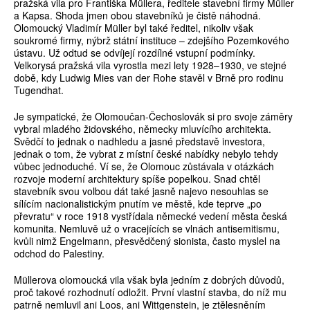
pražská vila pro Františka Müllera, ředitele stavební firmy Müller
a Kapsa. Shoda jmen obou stavebníků je čistě náhodná.
Olomoucký Vladimír Müller byl také ředitel, nikoliv však
soukromé firmy, nýbrž státní instituce – zdejšího Pozemkového
ústavu. Už odtud se odvíjejí rozdílné vstupní podmínky.
Velkorysá pražská vila vyrostla mezi lety 1928–1930, ve stejné
době, kdy Ludwig Mies van der Rohe stavěl v Brně pro rodinu
Tugendhat.
Je sympatické, že Olomoučan-Čechoslovák si pro svoje záměry
vybral mladého židovského, německy mluvícího architekta.
Svědčí to jednak o nadhledu a jasné představě investora,
jednak o tom, že vybrat z místní české nabídky nebylo tehdy
vůbec jednoduché. Ví se, že Olomouc zůstávala v otázkách
rozvoje moderní architektury spíše popelkou. Snad chtěl
stavebník svou volbou dát také jasně najevo nesouhlas se
sílícím nacionalistickým pnutím ve městě, kde teprve „po
převratu“ v roce 1918 vystřídala německé vedení města česká
komunita. Nemluvě už o vracejících se vlnách antisemitismu,
kvůli nimž Engelmann, přesvědčený sionista, často myslel na
odchod do Palestiny.
Müllerova olomoucká vila však byla jedním z dobrých důvodů,
proč takové rozhodnutí odložit. První vlastní stavba, do níž mu
patrně nemluvil ani Loos, ani Wittgenstein, je ztělesněním