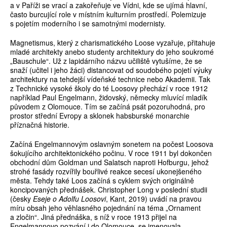
a v Paříži se vrací a zakořeňuje ve Vídni, kde se ujímá hlavní,
často burcující role v místním kulturním prostředí. Polemizuje
s pojetím moderního i se samotnými modernisty.
Magnetismus, který z charismatického Loose vyzařuje, přitahuje
mladé architekty anebo studenty architektury do jeho soukromé
„Bauschule“. Už z lapidárního názvu učiliště vytušíme, že se
snaží (učitel i jeho žáci) distancovat od soudobého pojetí výuky
architektury na tehdejší vídeňské technice nebo Akademii. Tak
z Technické vysoké školy do té Loosovy přechází v roce 1912
například Paul Engelmann, židovský, německy mluvící mladík
původem z Olomouce. Tím se začíná psát pozoruhodná, pro
prostor střední Evropy a sklonek habsburské monarchie
příznačná historie.
Začíná Engelmannovým oslavným sonetem na počest Loosova
šokujícího architektonického počinu. V roce 1911 byl dokončen
obchodní dům Goldman und Salatsch naproti Hofburgu, jehož
strohé fasády rozvířily bouřlivé reakce secesí ukonejšeného
města. Tehdy také Loos začíná s cyklem svých originálně
koncipovaných přednášek. Christopher Long v poslední studii
(česky
Eseje o Adolfu Loosovi
, Kant, 2019) uvádí na pravou
míru obsah jeho věhlasného pojednání na téma „Ornament
a zločin“. Jiná přednáška, s níž v roce 1913 přijel na
Engelmannovo pozvání i do Olomouce, se jmenovala