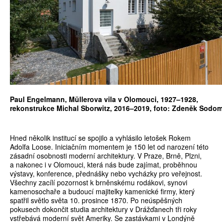
Paul Engelmann, Müllerova vila v Olomouci, 1927–1928,
rekonstrukce Michal Sborwitz, 2016–2019, foto: Zdeněk Sodo
Hned několik institucí se spojilo a vyhlásilo letošek Rokem
Adolfa Loose. Iniciačním momentem je 150 let od narození této
zásadní osobnosti moderní architektury. V Praze, Brně, Plzni,
a nakonec i v Olomouci, která nás bude zajímat, proběhnou
výstavy, konference, přednášky nebo vycházky pro veřejnost.
Všechny zacílí pozornost k brněnskému rodákovi, synovi
kamenosochaře a budoucí majitelky kamenické firmy, který
spatřil světlo světa 10. prosince 1870. Po neúspěšných
pokusech dokončit studia architektury v Drážďanech tři roky
vstřebává moderní svět Ameriky. Se zastávkami v Londýně