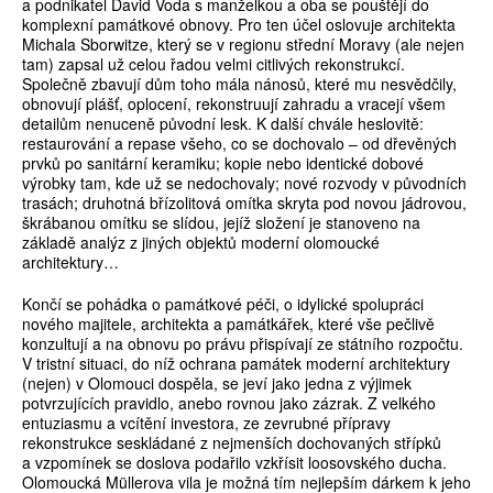
a podnikatel David Voda s manželkou a oba se pouštějí do
komplexní památkové obnovy. Pro ten účel oslovuje architekta
Michala Sborwitze, který se v regionu střední Moravy (ale nejen
tam) zapsal už celou řadou velmi citlivých rekonstrukcí.
Společně zbavují dům toho mála nánosů, které mu nesvědčily,
obnovují plášť, oplocení, rekonstruují zahradu a vracejí všem
detailům nenuceně původní lesk. K další chvále heslovitě:
restaurování a repase všeho, co se dochovalo – od dřevěných
prvků po sanitární keramiku; kopie nebo identické dobové
výrobky tam, kde už se nedochovaly; nové rozvody v původních
trasách; druhotná břízolitová omítka skryta pod novou jádrovou,
škrábanou omítku se slídou, jejíž složení je stanoveno na
základě analýz z jiných objektů moderní olomoucké
architektury…
Končí se pohádka o památkové péči, o idylické spolupráci
nového majitele, architekta a památkářek, které vše pečlivě
konzultují a na obnovu po právu přispívají ze státního rozpočtu.
V tristní situaci, do níž ochrana památek moderní architektury
(nejen) v Olomouci dospěla, se jeví jako jedna z výjimek
potvrzujících pravidlo, anebo rovnou jako zázrak. Z velkého
entuziasmu a vcítění investora, ze zevrubné přípravy
rekonstrukce seskládané z nejmenších dochovaných střípků
a vzpomínek se doslova podařilo vzkřísit loosovského ducha.
Olomoucká Müllerova vila je možná tím nejlepším dárkem k jeho