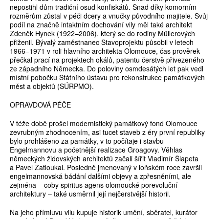
nepostihl dům tradiční osud konfiskátů. Snad díky komorním
rozměrům zůstal v péči dcery a vnučky původního majitele. Svůj
podíl na značně intaktním dochování vily měl také architekt
Zdeněk Hynek (1922–2006), který se do rodiny Müllerových
přiženil. Bývalý zaměstnanec Stavoprojektu působil v letech
1966–1971 v roli hlavního architekta Olomouce, čas prověrek
přečkal prací na projektech okálů, patentu čerstvě přivezeného
ze západního Německa. Do poloviny osmdesátých let pak vedl
místní pobočku Státního ústavu pro rekonstrukce památkových
měst a objektů (SÚRPMO).
OPRAVDOVÁ PÉČE
V téže době prošel modernistický památkový fond Olomouce
zevrubným zhodnocením, asi tucet staveb z éry první republiky
bylo prohlášeno za památky, v to počítaje i stavbu
Engelmannovu a početnější realizace Groagovy. Věhlas
německých židovských architektů začali šířit Vladimír Šlapeta
a Pavel Zatloukal. Posledně jmenovaný v loňském roce završil
engelmannovská bádání dalšími objevy a zpřesněními, ale
zejména – coby spiritus agens olomoucké porevoluční
architektury – také usměrnil její nejčerstvější historii.
Na jeho přímluvu vilu kupuje historik umění, sběratel, kurátor