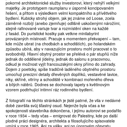
pokorné architektonické služby investorovi, který nehýří velkými
majetky. Je prototypem raumplanu v úsporně koncipovaném
řešení, a přitom s výsledkem velmi kompaktního a přívětivého
bydlení. Kubicky strohý objem, jak jej známe od Loose, zcela
záměrně rozbíjí (anebo zjemňuje) odlišně uskočenými nárožími,
stejně rafinovaně variuje tvar a rozmístění oken na každé
z fasád. Do puristické kostky pak vetkne minilabyrint
provázaných místností. Pracuje s momentem překvapení – tam,
kde může ubrat (na chodbách a schodištích), po holandském
způsobu ubírá, aby v navazujícím prostoru mohl pracovat o to
svobodněji. Hlavní obytný prostor se přelévá o pár stupňů níže
jednak do oddělené jídelny, jednak do salonu s pracovnou,
odkud je možnost vyjít francouzskými okny přímo do zahrady.
Dojem z poeticky, spíše tradičně laděného obytného prostoru
umocňují precizní detaily dřevěných doplňků, vestavěné lavice,
niky, skříně, vitríny a schodiště v kombinaci mořeného dřeva
a bílých nátěrů. Dodnes se dochovaly tapety s květinovým
vzorem podtrhující intimní ráz rodinného bydlení.
Z fotografií na těchto stránkách je jistě patrné, že vila v nedávné
době završila svůj šťastný osud. Nejenže byla včas a ke
spokojenosti stavebníka dokončena, i jejímu autorovi se podařilo
v roce 1934 – tedy včas – emigrovat do Palestiny, kde po další
plodné práci designéra, architekta a filosofujícího spisovatele
umírá v roce 1965. Ani za války, ani po únorovém převratu