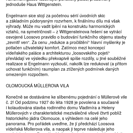
jednoduše Haus Wittgenstein.
Engelmann sice stojí za početnou sérií úvodních skic
a základním půdorysným rozvrhem, k finálnímu dílu má však
výhrady. Může mu vadit lpění na konstruktu harmonických
vztahů, na symetričnosti – z Wittgensteinova řešení se vytrácí
osvojené Loosovo pravidlo o budování funkčního objemu stavby
„zevnitř ven“. Za cenu „redukce a pročištění“ hlavní myšlenky je
potlačen uživatelský komfort. Zatímco mezi koncepcí
vídeňského paláce a architekturou „loosovského pojetí“
převládají ve výsledku překvapivě spíše rozdíly, u jiné souběžné
realizace si Engelmann vyzkouší, nakolik lze redukovat (a přitom
uchovat funkčním) raumplan za ztížených podmínek daných
omezeným rozpočtem.
OLOMOUCKÁ MÜLLEROVA VILA
Konečně se dostáváme ke slíbenému pojednání o Müllerově vile
č. 2! Od podzimu 1927 do léta 1928 je povolena a současně
i kolaudována stavba rodinného domu Vladimíra a Heleny
Müllerových v charakteristické meziválečné vilové čtvrti poblíž
historického jádra Olomouce, s výhledem na celé jeho
panorama. Pro pořádek uveďme, že jí předchází Loosova
vídeňská Mollerova vila, a naopak ji teprve následuje jeho