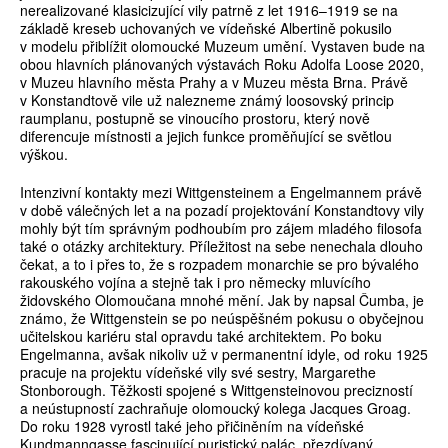
nerealizované klasicizující vily patrně z let 1916–1919 se na
základě kreseb uchovaných ve vídeňské Albertině pokusilo
v modelu přiblížit olomoucké Muzeum umění. Vystaven bude na
obou hlavních plánovaných výstavách Roku Adolfa Loose 2020,
v Muzeu hlavního města Prahy a v Muzeu města Brna. Právě
v Konstandtově vile už nalezneme známý loosovský princip
raumplanu, postupně se vinoucího prostoru, který nově
diferencuje místnosti a jejich funkce proměňující se světlou
výškou.
Intenzivní kontakty mezi Wittgensteinem a Engelmannem právě
v době válečných let a na pozadí projektování Konstandtovy vily
mohly být tím správným podhoubím pro zájem mladého filosofa
také o otázky architektury. Příležitost na sebe nenechala dlouho
čekat, a to i přes to, že s rozpadem monarchie se pro bývalého
rakouského vojína a stejně tak i pro německy mluvícího
židovského Olomoučana mnohé mění. Jak by napsal Čumba, je
známo, že Wittgenstein se po neúspěšném pokusu o obyčejnou
učitelskou kariéru stal opravdu také architektem. Po boku
Engelmanna, avšak nikoliv už v permanentní idyle, od roku 1925
pracuje na projektu vídeňské vily své sestry, Margarethe
Stonborough. Těžkosti spojené s Wittgensteinovou precizností
a neústupností zachraňuje olomoucký kolega Jacques Groag.
Do roku 1928 vyrostl také jeho přičiněním na vídeňské
Kundmanngasse fascinující puristický palác, přezdívaný