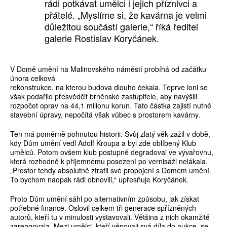
rádi potkávat umělci i jejich příznivci a
přátelé. „Myslíme si, že kavárna je velmi
důležitou součástí galerie,“ říká ředitel
galerie Rostislav Koryčánek.
V Domě umění na Malinovského náměstí probíhá od začátku
února celková
rekonstrukce, na kterou budova dlouho čekala. Teprve loni se
však podařilo přesvědčit brněnské zastupitele, aby navýšili
rozpočet oprav na 44,1 milionu korun. Tato částka zajistí nutné
stavební úpravy, nepočítá však vůbec s prostorem kavárny.
Ten má poměrně pohnutou historii. Svůj zlatý věk zažil v době,
kdy Dům umění vedl Adolf Kroupa a byl zde oblíbený Klub
umělců. Potom ovšem klub postupně degradoval ve vývařovnu,
která rozhodně k příjemnému posezení po vernisáži nelákala.
„Prostor tehdy absolutně ztratil své propojení s Domem umění.
To bychom naopak rádi obnovili,“ upřesňuje Koryčánek.
Proto Dům umění sáhl po alternativním způsobu, jak získat
potřebné finance. Oslovil celkem tři generace spřízněných
autorů, kteří tu v minulosti vystavovali. Většina z nich okamžitě
zareagovala. Mezi umělci, kteří věnovali svá díla do aukce, se