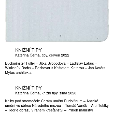
KNIŽNÍ TIPY
Kateřina Černá
tipy
červen 2022
Buckminster Fuller – Jitka Svobodová – Ladislav Lábus –
Wittlichův Rodin – Rozhovor s Krištofem Kinterou – Jan Kotěra:
Mýtus architekta
KNIŽNÍ TIPY
Kateřina Černá
knižní tipy
zima 2020
Knihy pod stromeček: Chrám umění Rudolfinum – Antické
umění ve sbírce Národního muzea – Tomáš Vaněk – Architektky
– Teorie obrazu v raném křesťanství – Příběh malířství