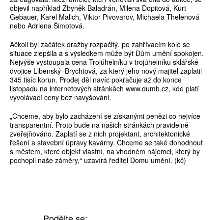
objevil například Zbyněk Baladrán, Milena Dopitová, Kurt
Gebauer, Karel Malich, Viktor Pivovarov, Michaela Thelenová
nebo Adriena Šimotová.
Ačkoli byl začátek dražby rozpačitý, po zahřívacím kole se
situace zlepšila a s výsledkem může být Dům umění spokojen.
Nejvýše vystoupala cena Trojúhelníku v trojúhelníku sklářské
dvojice Libenský–Brychtová, za který jeho nový majitel zaplatil
345 tisíc korun. Prodej děl navíc pokračuje až do konce
listopadu na internetových stránkách www.dumb.cz, kde platí
vyvolávací ceny bez navyšování.
„Chceme, aby bylo zacházení se získanými penězi co nejvíce
transparentní. Proto bude na našich stránkách pravidelně
zveřejňováno. Zaplatí se z nich projektant, architektonické
řešení a stavební úpravy kavárny. Chceme se také dohodnout
s městem, které objekt vlastní, na vhodném nájemci, který by
pochopil naše záměry,“ uzavírá ředitel Domu umění. (kč)
Podělte se: