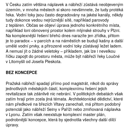
V Česku zatím většina náplavek a nábřeží zůstává neobjeveným
územím, v mnoha městech si skoro nevšimnete, že tudy protéká
řeka. Vodní toky jsou často degradovány na jakési kanály, někdy
tudy dokonce vedou nejrůznější sítě, například parovody
z tepláren. Občas se objeví úprava jednoho konkrétního místa,
například loni obnovený prostor kolem mlýnské strouhy v Plzni.
Na komplexnější řešení břehů dnes narazíte jen zřídka, přitom
je to paradox – v parcích a na náměstích se budují kašny a další
umělé vodní prvky, a přirozené vodní toky zůstávají ležet ladem.
A nemusí jít o žádné veletoky – příkladem, jak lze i nevelkou
říčku zapojit do prostoru města, může být nábřeží řeky Loučné
v Litomyšli od Josefa Pleskota.
BEZ KONCEPCE
Pražská nábřeží spadají přímo pod magistrát, nikoli do správy
jednotlivých městských částí, komplexnímu řešení jejich
revitalizace tak zdánlivě nic nebrání. V politických debatách však
zatím hrají prim zcela jiná témata. Architektonické dědictví, které
nám předkové na březích Vltavy zanechali, má přitom podobný
potenciál jako nábřeží Seiny v Paříži nebo zmiňovaná náplavka
v Lyonu. Zatím však neexistuje komplexní master plán,
podrobnější koncepce, která by sjednotila všechny další dílčí
úpravy.