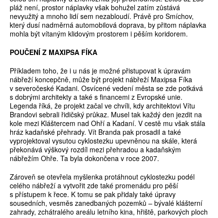
pláž není, prostor náplavky však bohužel zatím zůstává
nevyužitý a mnoho lidí sem nezabloudí. Právě pro Smíchov,
který dusí nadměrná automobilová doprava, by přitom náplavka
mohla být vítaným klidovým prostorem i pěším koridorem.
POUČENÍ Z MAXIPSA FÍKA
Příkladem toho, že i u nás je možné přistupovat k úpravám
nábřeží koncepčně, může být projekt nábřeží Maxipsa Fíka
v severočeské Kadani. Osvícené vedení města se zde potkává
s dobrými architekty a také s financemi z Evropské unie.
Legenda říká, že projekt začal ve chvíli, kdy architektovi Vítu
Brandovi sebrali řidičský průkaz. Musel tak každý den jezdit na
kole mezi Kláštercem nad Ohří a Kadaní. V cestě mu však stála
hráz kadaňské přehrady. Vít Branda pak prosadil a také
vyprojektoval vysutou cyklostezku upevněnou na skále, která
překonává výškový rozdíl mezi přehradou a kadaňským
nábřežím Ohře. Ta byla dokončena v roce 2007.
Zároveň se otevřela myšlenka protáhnout cyklostezku podél
celého nábřeží a vytvořit zde také promenádu pro pěší
s přístupem k řece. K tomu se pak přidaly také úpravy
sousedních, vesměs zanedbaných pozemků – bývalé klášterní
zahrady, zchátralého areálu letního kina, hřiště, parkových ploch