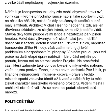
z velké části nepřístupným vojenským územím.
Nábřeží je koncipováno tak, aby zde mohli obyvatelé trávit svůj
volný čas – kromě přírodního rámce nabízí také sportovní vyžití
na několika hřištích, setkání s díly současných umělců a také
malý amfiteátr. Architekt Michal Fišer ho neobehnal zdí, ale jen
dřevěnou skládačku ze silných trámů, skrze niž je dobře vidět.
Stavba díky tomu působí velmi lehce a nezatěžuje park plnou
hmotou. Velká část výtvarných děl slouží také jako mobiliář –
dospělým k sezení, dětem k prolézání. Některé z nich, například
transbordér Jiřího Příhody, však zatím nefungují kvůli
problémům s bezpečnostními předpisy. V plném proudu jsou teď
práce na další etapě úprav nábřeží – jde o část nejníže po
proudu, kterou má na starosti ateliér Projektil. Na prostřední
část, která zahrnuje také obnovu bývalého mlýnského náhonu,
zatím nejsou peníze. Etapa, kterou navrhl architekt Petr Uhlík, je
finančně nejnáročnější, nicméně klíčová – právě v těchto
místech spadá zástavba téměř až k vodě a nábřeží by tu mělo
získat charakter městského veřejného prostoru. Vedení města i
architekti nicméně věří, že se nakonec podaří obnovit celé
nábřeží.
POLITICKÉ TÉMA
Na rozdíl od kadaňských není pro pražské politiky nábřeží