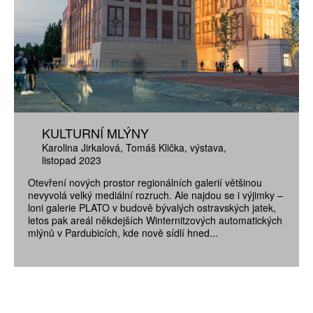
KULTURNÍ MLÝNY
Karolina Jirkalová
Tomáš Klička
výstava
listopad 2023
Otevření nových prostor regionálních galerií většinou
nevyvolá velký mediální rozruch. Ale najdou se i výjimky –
loni galerie PLATO v budově bývalých ostravských jatek,
letos pak areál někdejších Winternitzových automatických
mlýnů v Pardubicích, kde nově sídlí hned...