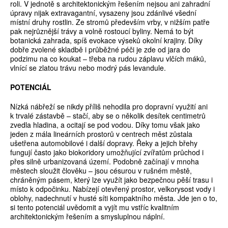
roli. V jednotě s architektonickým řešením nejsou ani zahradní
úpravy nijak extravagantní, vysazeny jsou zdánlivé všední
místní druhy rostlin. Ze stromů především vrby, v nižším patře
pak nejrůznější trávy a volně rostoucí byliny. Nemá to být
botanická zahrada, spíš evokace výseků okolní krajiny. Díky
dobře zvolené skladbě i průběžné péči je zde od jara do
podzimu na co koukat – třeba na rudou záplavu vlčích máků,
vlnící se zlatou trávu nebo modrý pás levandule.
POTENCIÁL
Nízká nábřeží se nikdy příliš nehodila pro dopravní využití ani
k trvalé zástavbě – stačí, aby se o několik desítek centimetrů
zvedla hladina, a ocitají se pod vodou. Díky tomu však jako
jeden z mála lineárních prostorů v centrech měst zůstala
ušetřena automobilové i další dopravy. Řeky a jejich břehy
fungují často jako biokoridory umožňující zvířatům průchod i
přes silně urbanizovaná území. Podobně začínají v mnoha
městech sloužit člověku – jsou césurou v rušném městě,
chráněným pásem, který lze využít jako bezpečnou pěší trasu i
místo k odpočinku. Nabízejí otevřený prostor, velkorysost vody i
oblohy, nadechnutí v husté síti kompaktního města. Jde jen o to,
si tento potenciál uvědomit a vyjít mu vstříc kvalitním
architektonickým řešením a smysluplnou náplní.