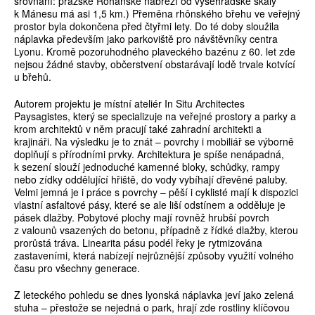
srovnání: pražské Rohanské nábřeží od vyšehradské skály
k Mánesu má asi 1,5 km.) Přeměna rhônského břehu ve veřejný
prostor byla dokončena před čtyřmi lety. Do té doby sloužila
náplavka především jako parkoviště pro návštěvníky centra
Lyonu. Kromě pozoruhodného plaveckého bazénu z 60. let zde
nejsou žádné stavby, občerstvení obstarávají lodě trvale kotvící
u břehů.
Autorem projektu je místní ateliér In Situ Architectes
Paysagistes, který se specializuje na veřejné prostory a parky a
krom architektů v něm pracují také zahradní architekti a
krajináři. Na výsledku je to znát – povrchy i mobiliář se výborně
doplňují s přírodními prvky. Architektura je spíše nenápadná,
k sezení slouží jednoduché kamenné bloky, schůdky, rampy
nebo zídky oddělující hřiště, do vody vybíhají dřevěné paluby.
Velmi jemná je i práce s povrchy – pěší i cyklisté mají k dispozici
vlastní asfaltové pásy, které se ale liší odstínem a odděluje je
pásek dlažby. Pobytové plochy mají rovněž hrubší povrch
z valounů vsazených do betonu, případně z řídké dlažby, kterou
prorůstá tráva. Linearita pásu podél řeky je rytmizována
zastaveními, která nabízejí nejrůznější způsoby využití volného
času pro všechny generace.
Z leteckého pohledu se dnes lyonská náplavka jeví jako zelená
stuha – přestože se nejedná o park, hrají zde rostliny klíčovou