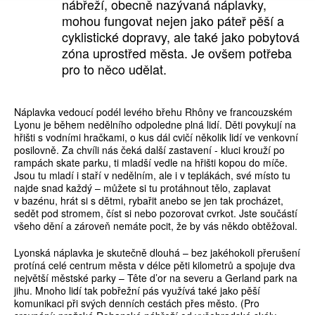
nábřeží, obecně nazývaná náplavky,
mohou fungovat nejen jako páteř pěší a
cyklistické dopravy, ale také jako pobytová
zóna uprostřed města. Je ovšem potřeba
pro to něco udělat.
Náplavka vedoucí podél levého břehu Rhôny ve francouzském
Lyonu je během nedělního odpoledne plná lidí. Děti povykují na
hřišti s vodními hračkami, o kus dál cvičí několik lidí ve venkovní
posilovně. Za chvíli nás čeká další zastavení - kluci krouží po
rampách skate parku, ti mladší vedle na hřišti kopou do míče.
Jsou tu mladí i staří v nedělním, ale i v teplákách, své místo tu
najde snad každý – můžete si tu protáhnout tělo, zaplavat
v bazénu, hrát si s dětmi, rybařit anebo se jen tak procházet,
sedět pod stromem, číst si nebo pozorovat cvrkot. Jste součástí
všeho dění a zároveň nemáte pocit, že by vás někdo obtěžoval.
Lyonská náplavka je skutečně dlouhá – bez jakéhokoli přerušení
protíná celé centrum města v délce pěti kilometrů a spojuje dva
největší městské parky – Tête d’or na severu a Gerland park na
jihu. Mnoho lidí tak pobřežní pás využívá také jako pěší
komunikaci při svých denních cestách přes město. (Pro