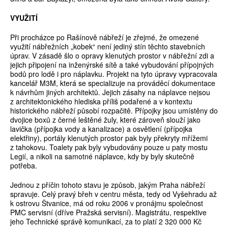
VYUŽITÍ
Při procházce po Rašínově nábřeží je zřejmé, že omezené
využití nábřežních „kobek“ není jediný stín těchto stavebních
úprav. V zásadě šlo o opravy klenutých prostor v nábřežní zdi a
jejich připojení na inženýrské sítě a také vybudování přípojných
bodů pro lodě i pro náplavku. Projekt na tyto úpravy vypracovala
kancelář M3M, která se specializuje na prováděcí dokumentace
k návrhům jiných architektů. Jejich zásahy na náplavce nejsou
z architektonického hlediska příliš podařené a v kontextu
historického nábřeží působí rozpačitě. Přípojky jsou umístěny do
dvojice boxů z černé leštěné žuly, které zároveň slouží jako
lavička (přípojka vody a kanalizace) a osvětlení (přípojka
elektřiny), portály klenutých prostor pak byly překryty mřížemi
z tahokovu. Toalety pak byly vybudovány pouze u paty mostu
Legií, a nikoli na samotné náplavce, kdy by byly skutečně
potřeba.
Jednou z příčin tohoto stavu je způsob, jakým Praha nábřeží
spravuje. Celý pravý břeh v centru města, tedy od Vyšehradu až
k ostrovu Štvanice, má od roku 2006 v pronájmu společnost
PMC servisní (dříve Pražská servisní). Magistrátu, respektive
jeho Technické správě komunikací, za to platí 2 320 000 Kč