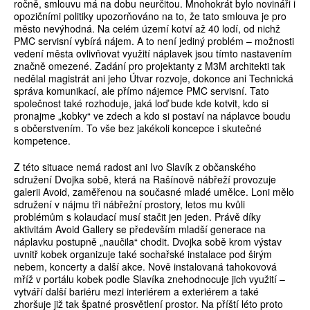
ročně, smlouvu má na dobu neurčitou. Mnohokrát bylo novináři i
opozičními politiky upozorňováno na to, že tato smlouva je pro
město nevýhodná. Na celém území kotví až 40 lodí, od nichž
PMC servisní vybírá nájem. A to není jediný problém – možnosti
vedení města ovlivňovat využití náplavek jsou tímto nastavením
značně omezené. Zadání pro projektanty z M3M architekti tak
nedělal magistrát ani jeho Útvar rozvoje, dokonce ani Technická
správa komunikací, ale přímo nájemce PMC servisní. Tato
společnost také rozhoduje, jaká loď bude kde kotvit, kdo si
pronajme „kobky“ ve zdech a kdo si postaví na náplavce boudu
s občerstvením. To vše bez jakékoli koncepce i skutečné
kompetence.
Z této situace nemá radost ani Ivo Slavík z občanského
sdružení Dvojka sobě, která na Rašínově nábřeží provozuje
galerii Avoid, zaměřenou na současné mladé umělce. Loni mělo
sdružení v nájmu tři nábřežní prostory, letos mu kvůli
problémům s kolaudací musí stačit jen jeden. Právě díky
aktivitám Avoid Gallery se především mladší generace na
náplavku postupně „naučila“ chodit. Dvojka sobě krom výstav
uvnitř kobek organizuje také sochařské instalace pod širým
nebem, koncerty a další akce. Nově instalovaná tahokovová
mříž v portálu kobek podle Slavíka znehodnocuje jich využití –
vytváří další bariéru mezi interiérem a exteriérem a také
zhoršuje již tak špatné prosvětlení prostor. Na příští léto proto