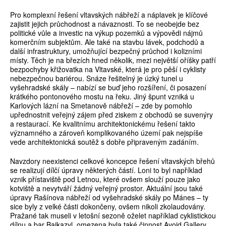
Pro komplexní řešení vltavských nábřeží a náplavek je klíčové
zajistit jejich průchodnost a návaznosti. To se neobejde bez
politické vůle a investic na výkup pozemků a výpovědi nájmů
komerčním subjektům. Ale také na stavbu lávek, podchodů a
další infrastruktury, umožňující bezpečný průchod i kolizními
místy. Těch je na březích hned několik, mezi největší oříšky patří
bezpochyby křižovatka na Vltavské, která je pro pěší i cyklisty
nebezpečnou bariérou. Snáze řešitelný je úzký tunel u
vyšehradské skály – nabízí se buď jeho rozšíření, či posazení
krátkého pontonového mostu na řeku. Jiný špunt vzniká u
Karlových lázní na Smetanově nábřeží – zde by pomohlo
upřednostnit veřejný zájem před ziskem z obchodů se suvenýry
a restaurací. Ke kvalitnímu architektonickému řešení takto
významného a zároveň komplikovaného území pak nejspíše
vede architektonická soutěž s dobře připraveným zadáním.
Navzdory neexistenci celkové koncepce řešení vltavských břehů
se realizují dílčí úpravy některých částí. Loni to byl například
vznik přístaviště pod Letnou, které ovšem slouží pouze jako
kotviště a nevytváří žádný veřejný prostor. Aktuální jsou také
úpravy Rašínova nábřeží od vyšehradské skály po Mánes – ty
sice byly z velké části dokončeny, ovšem nikoli zkolaudovány.
Pražané tak museli v letošní sezoně oželet například cyklistickou
dílnu a bar Bajkazyl, omezena byla také činnost Avoid Gallery.