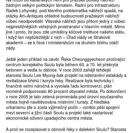
žádným velkým politickým tématem. Radní pro infrastrukturu
Radek Lohynský, pod kterého problematika nábřeží spadá, na
otázky Art+Antiques ohledně budoucnosti pražských nábřeží
vůbec neodpověděl. Vltavská nábřeží jsou přitom jedny z vůbec
nejprestižnějších veřejných prostranství v hlavním městě. Mimo
jiné i proto, že jsou zde umístěny klíčové instituce našeho státu.
I když ten nejdůležitější z nich – Úřad vlády ve Strakově
akademii – se k řece i ministerstvům na druhém břehu otáčí
zády.
Ještě jeden příklad na závěr. Řeka Cheonggyecheon protínající
centrum korejského Soulu byla během 60. a 70. let překryta
betonem a vedla tu dálnice. V roce 2003 zahájil tehdejší
starosta Soulu Lee Myung-bak projekt na odstranění estakády a
revitalizace břehů i koryta řeky. Realizace byla technicky i
finančně velmi náročná a vyvolala řadu kontroverzí, plán
nicméně podporovalo 80 procent obyvatel města. Po dokončení
v roce 2005 je tato zelená promenáda pod úrovní současného
města hojně navštěvována místními i turisty. Z hlediska
urbanismu jde o zcela výjimečný počin – vzniklo pěší spojení
mezi severní a jižní částí Soulu a projekt také nastartoval
ekonomické oživení upadajícího centra města.
A proč se rozepisovat o obnově řeky v dalekém Soulu? Starosta