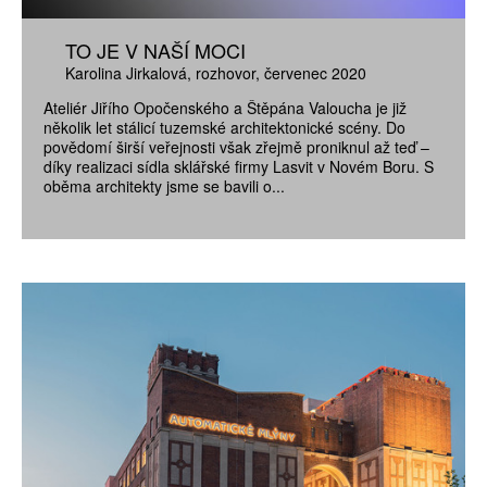
TO JE V NAŠÍ MOCI
Karolina Jirkalová
rozhovor
červenec 2020
Ateliér Jiřího Opočenského a Štěpána Valoucha je již
několik let stálicí tuzemské architektonické scény. Do
povědomí širší veřejnosti však zřejmě proniknul až teď –
díky realizaci sídla sklářské firmy Lasvit v Novém Boru. S
oběma architekty jsme se bavili o...