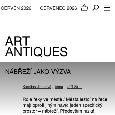
ČERVEN 2026
ČERVENEC 2026
NÁBŘEŽÍ JAKO VÝZVA
Karolina Jirkalová
téma
září 2011
Role řeky ve městě / Města ležící na řece
mají oproti jiným navíc jeden specifický
prostor – nábřeží. Především nízká