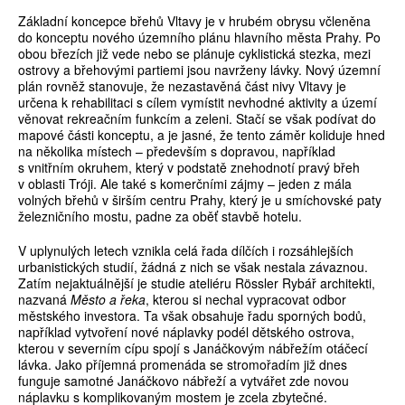
Základní koncepce břehů Vltavy je v hrubém obrysu včleněna
do konceptu nového územního plánu hlavního města Prahy. Po
obou březích již vede nebo se plánuje cyklistická stezka, mezi
ostrovy a břehovými partiemi jsou navrženy lávky. Nový územní
plán rovněž stanovuje, že nezastavěná část nivy Vltavy je
určena k rehabilitaci s cílem vymístit nevhodné aktivity a území
věnovat rekreačním funkcím a zeleni. Stačí se však podívat do
mapové části konceptu, a je jasné, že tento záměr koliduje hned
na několika místech – především s dopravou, například
s vnitřním okruhem, který v podstatě znehodnotí pravý břeh
v oblasti Tróji. Ale také s komerčními zájmy – jeden z mála
volných břehů v širším centru Prahy, který je u smíchovské paty
železničního mostu, padne za oběť stavbě hotelu.
V uplynulých letech vznikla celá řada dílčích i rozsáhlejších
urbanistických studií, žádná z nich se však nestala závaznou.
Zatím nejaktuálnější je studie ateliéru Rössler Rybář architekti,
nazvaná
Město a řeka
, kterou si nechal vypracovat odbor
městského investora. Ta však obsahuje řadu sporných bodů,
například vytvoření nové náplavky podél dětského ostrova,
kterou v severním cípu spojí s Janáčkovým nábřežím otáčecí
lávka. Jako příjemná promenáda se stromořadím již dnes
funguje samotné Janáčkovo nábřeží a vytvářet zde novou
náplavku s komplikovaným mostem je zcela zbytečné.