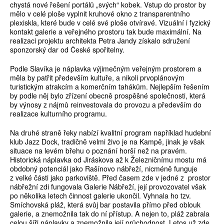
chystá nové řešení portálů „svých“ kobek. Vstup do prostor by
mělo v celé ploše vyplnit kruhové okno z transparentního
plexiskla, které bude v celé své ploše otvíravé. Vizuální i fyzický
kontakt galerie a veřejného prostoru tak bude maximální. Na
realizaci projektu architekta Petra Jandy získalo sdružení
sponzorský dar od České spořitelny.
Podle Slavíka je náplavka výjimečným veřejným prostorem a
měla by patřit především kultuře, a nikoli prvoplánovým
turistickým atrakcím a komerčním tahákům. Nejlepším řešením
by podle něj bylo zřízení obecně prospěšné společnosti, která
by výnosy z nájmů reinvestovala do provozu a především do
realizace kulturního programu.
Na druhé straně řeky nabízí kvalitní program například hudební
klub Jazz Dock, tradičně velmi živo je na Kampě, jinak je však
situace na levém břehu o poznání horší než na pravém.
Historická náplavka od Jiráskova až k Železničnímu mostu má
obdobný potenciál jako Rašínovo nábřeží, nicméně funguje
z velké části jako parkoviště. Před časem zde v jedné z prostor
nábřežní zdi fungovala Galerie Nábřeží, její provozovatel však
po několika letech činnost galerie ukončil. Vyhnala ho tzv.
Smíchovská pláž, která svůj bar postavila přímo před oblouk
galerie, a znemožnila tak do ní přístup. A nejen to, pláž zabrala
celou šíři náplavky a znemožnila její průchodnost. Letos už zde