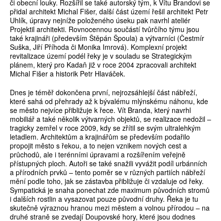
či obecní louky. Rozšířil se také autorský tým, k Vítu Brandovi se
přidal architekt Michal Fišer, další část území řešil architekt Petr
Uhlík, úpravy nejníže položeného úseku pak navrhl ateliér
Projektil architekti. Rovnocennou součástí tvůrčího týmu jsou
také krajináři (především Štěpán Špoula) a výtvarníci (Čestmír
Suška, Jiří Příhoda či Monika Imrová). Komplexní projekt
revitalizace území podél řeky je v souladu se Strategickým
plánem, který pro Kadaň již v roce 2004 zpracovali architekt
Michal Fišer a historik Petr Hlaváček.
Dnes je téměř dokončena první, nejrozsáhlejší část nábřeží,
které sahá od přehrady až k bývalému mlýnskému náhonu, kde
se město nejvíce přibližuje k řece. Vít Branda, který navrhl
mobiliář a také několik výtvarných objektů, se realizace nedožil –
tragicky zemřel v roce 2009, kdy se zřítil se svým ultralehkým
letadlem. Architektům a krajinářům se především podařilo
propojit město s řekou, a to nejen vznikem nových cest a
průchodů, ale i terénními úpravami a rozšířením veřejně
přístupných ploch. Autoři se také snažili vyvážit podíl urbánních
a přírodních prvků – tento poměr se v různých partiích nábřeží
mění podle toho, jak se zástavba přibližuje či vzdaluje od řeky.
Sympatická je snaha ponechat zde maximum původních stromů
i dalších rostlin a vysazovat pouze původní druhy. Řeka je tu
skutečně výraznou hranou mezi městem a volnou přírodou – na
druhé straně se zvedají Doupovské hory, které jsou dodnes