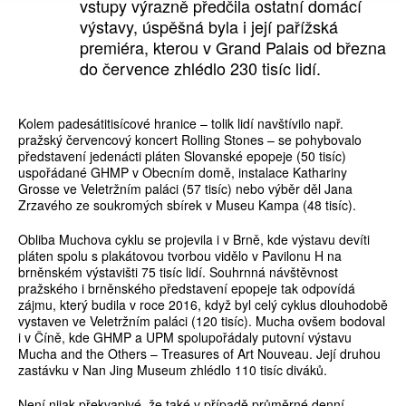
vstupy výrazně předčila ostatní domácí
výstavy, úspěšná byla i její pařížská
premiéra, kterou v Grand Palais od března
do července zhlédlo 230 tisíc lidí.
Kolem padesátitisícové hranice – tolik lidí navštívilo např.
pražský červencový koncert Rolling Stones – se pohybovalo
představení jedenácti pláten Slovanské epopeje (50 tisíc)
uspořádané GHMP v Obecním domě, instalace Kathariny
Grosse ve Veletržním paláci (57 tisíc) nebo výběr děl Jana
Zrzavého ze soukromých sbírek v Museu Kampa (48 tisíc).
Obliba Muchova cyklu se projevila i v Brně, kde výstavu devíti
pláten spolu s plakátovou tvorbou vidělo v Pavilonu H na
brněnském výstavišti 75 tisíc lidí. Souhrnná návštěvnost
pražského i brněnského představení epopeje tak odpovídá
zájmu, který budila v roce 2016, když byl celý cyklus dlouhodobě
vystaven ve Veletržním paláci (120 tisíc). Mucha ovšem bodoval
i v Číně, kde GHMP a UPM spolupořádaly putovní výstavu
Mucha and the Others – Treasures of Art Nouveau. Její druhou
zastávku v Nan Jing Museum zhlédlo 110 tisíc diváků.
Není nijak překvapivé, že také v případě průměrné denní