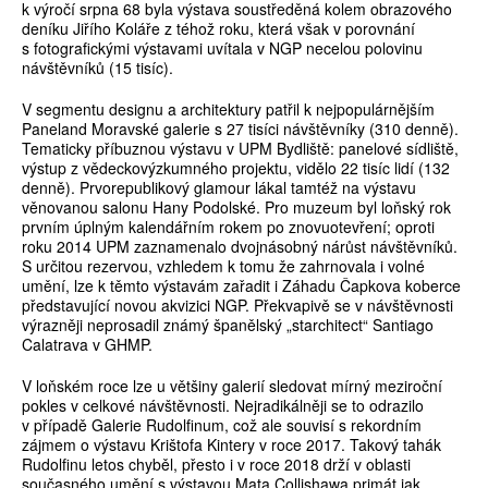
k výročí srpna 68 byla výstava soustředěná kolem obrazového
deníku Jiřího Koláře z téhož roku, která však v porovnání
s fotografickými výstavami uvítala v NGP necelou polovinu
návštěvníků (15 tisíc).
V segmentu designu a architektury patřil k nejpopulárnějším
Paneland Moravské galerie s 27 tisíci návštěvníky (310 denně).
Tematicky příbuznou výstavu v UPM Bydliště: panelové sídliště,
výstup z vědeckovýzkumného projektu, vidělo 22 tisíc lidí (132
denně). Prvorepublikový glamour lákal tamtéž na výstavu
věnovanou salonu Hany Podolské. Pro muzeum byl loňský rok
prvním úplným kalendářním rokem po znovuotevření; oproti
roku 2014 UPM zaznamenalo dvojnásobný nárůst návštěvníků.
S určitou rezervou, vzhledem k tomu že zahrnovala i volné
umění, lze k těmto výstavám zařadit i Záhadu Čapkova koberce
představující novou akvizici NGP. Překvapivě se v návštěvnosti
výrazněji neprosadil známý španělský „starchitect“ Santiago
Calatrava v GHMP.
V loňském roce lze u většiny galerií sledovat mírný meziroční
pokles v celkové návštěvnosti. Nejradikálněji se to odrazilo
v případě Galerie Rudolfinum, což ale souvisí s rekordním
zájmem o výstavu Krištofa Kintery v roce 2017. Takový tahák
Rudolfinu letos chyběl, přesto i v roce 2018 drží v oblasti
současného umění s výstavou Mata Collishawa primát jak