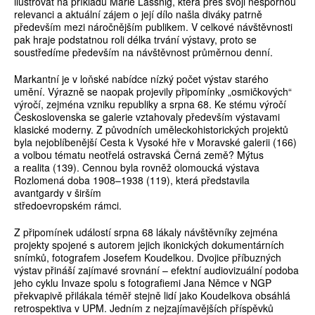
ilustrovat na příkladu Marie Lassnig, která přes svoji nespornou
relevanci a aktuální zájem o její dílo našla diváky patrně
především mezi náročnějším publikem. V celkové návštěvnosti
pak hraje podstatnou roli délka trvání výstavy, proto se
soustředíme především na návštěvnost průměrnou denní.
Markantní je v loňské nabídce nízký počet výstav starého
umění. Výrazně se naopak projevily připomínky „osmičkových“
výročí, zejména vzniku republiky a srpna 68. Ke stému výročí
Československa se galerie vztahovaly především výstavami
klasické moderny. Z původních uměleckohistorických projektů
byla nejoblíbenější Cesta k Vysoké hře v Moravské galerii (166)
a volbou tématu neotřelá ostravská Černá země? Mýtus
a realita (139). Cennou byla rovněž olomoucká výstava
Rozlomená doba 1908–1938 (119), která představila
avantgardy v širším
středoevropském rámci.
Z připomínek událostí srpna 68 lákaly návštěvníky zejména
projekty spojené s autorem jejich ikonických dokumentárních
snímků, fotografem Josefem Koudelkou. Dvojice příbuzných
výstav přináší zajímavé srovnání – efektní audiovizuální podoba
jeho cyklu Invaze spolu s fotografiemi Jana Němce v NGP
překvapivě přilákala téměř stejně lidí jako Koudelkova obsáhlá
retrospektiva v UPM. Jedním z nejzajímavějších příspěvků