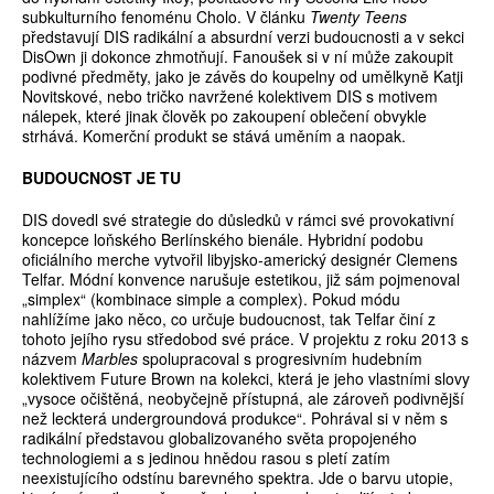
subkulturního fenoménu Cholo. V článku
Twenty Teens
představují DIS radikální a absurdní verzi budoucnosti a v sekci
DisOwn ji dokonce zhmotňují. Fanoušek si v ní může zakoupit
podivné předměty, jako je závěs do koupelny od umělkyně Katji
Novitskové, nebo tričko navržené kolektivem DIS s motivem
nálepek, které jinak člověk po zakoupení oblečení obvykle
strhává. Komerční produkt se stává uměním a naopak.
BUDOUCNOST JE TU
DIS dovedl své strategie do důsledků v rámci své provokativní
koncepce loňského Berlínského bienále. Hybridní podobu
oficiálního merche vytvořil libyjsko-americký designér Clemens
Telfar. Módní konvence narušuje estetikou, již sám pojmenoval
„simplex“ (kombinace simple a complex). Pokud módu
nahlížíme jako něco, co určuje budoucnost, tak Telfar činí z
tohoto jejího rysu středobod své práce. V projektu z roku 2013 s
názvem
Marbles
spolupracoval s progresivním hudebním
kolektivem Future Brown na kolekci, která je jeho vlastními slovy
„vysoce očištěná, neobyčejně přístupná, ale zároveň podivnější
než leckterá undergroundová produkce“. Pohrával si v něm s
radikální představou globalizovaného světa propojeného
technologiemi a s jedinou hnědou rasou s pletí zatím
neexistujícího odstínu barevného spektra. Jde o barvu utopie,