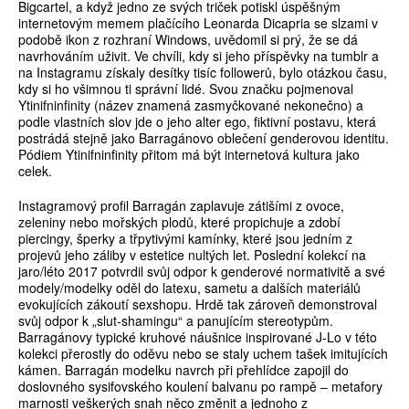
Bigcartel, a když jedno ze svých triček potiskl úspěšným
internetovým memem plačícího Leonarda Dicapria se slzami v
podobě ikon z rozhraní Windows, uvědomil si prý, že se dá
navrhováním uživit. Ve chvíli, kdy si jeho příspěvky na tumblr a
na Instagramu získaly desítky tisíc followerů, bylo otázkou času,
kdy si ho všimnou ti správní lidé. Svou značku pojmenoval
Ytinifninfinity (název znamená zasmyčkované nekonečno) a
podle vlastních slov jde o jeho alter ego, fiktivní postavu, která
postrádá stejně jako Barragánovo oblečení genderovou identitu.
Pódiem Ytinifninfinity přitom má být internetová kultura jako
celek.
Instagramový profil Barragán zaplavuje zátišími z ovoce,
zeleniny nebo mořských plodů, které propichuje a zdobí
piercingy, šperky a třpytivými kamínky, které jsou jedním z
projevů jeho záliby v estetice nultých let. Poslední kolekcí na
jaro/léto 2017 potvrdil svůj odpor k genderové normativitě a své
modely/modelky oděl do latexu, sametu a dalších materiálů
evokujících zákoutí sexshopu. Hrdě tak zároveň demonstroval
svůj odpor k „slut-shamingu“ a panujícím stereotypům.
Barragánovy typické kruhové náušnice inspirované J-Lo v této
kolekci přerostly do oděvu nebo se staly uchem tašek imitujících
kámen. Barragán modelku navrch při přehlídce zapojil do
doslovného sysifovského koulení balvanu po rampě – metafory
marnosti veškerých snah něco změnit a jednoho z