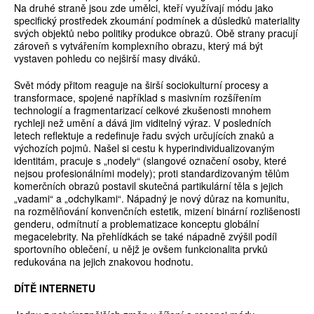
Na druhé straně jsou zde umělci, kteří využívají módu jako
specifický prostředek zkoumání podmínek a důsledků materiality
svých objektů nebo politiky produkce obrazů. Obě strany pracují
zároveň s vytvářením komplexního obrazu, který má být
vystaven pohledu co nejširší masy diváků.
Svět módy přitom reaguje na širší sociokulturní procesy a
transformace, spojené například s masivním rozšířením
technologií a fragmentarizací celkové zkušenosti mnohem
rychleji než umění a dává jim viditelný výraz. V posledních
letech reflektuje a redefinuje řadu svých určujících znaků a
výchozích pojmů. Našel si cestu k hyperindividualizovaným
identitám, pracuje s „nodely“ (slangové označení osoby, které
nejsou profesionálními modely); proti standardizovaným tělům
komerčních obrazů postavil skutečná partikulární těla s jejich
„vadami“ a „odchylkami“. Nápadný je nový důraz na komunitu,
na rozmělňování konvenčních estetik, mizení binární rozlišenosti
genderu, odmítnutí a problematizace konceptu globální
megacelebrity. Na přehlídkách se také nápadně zvýšil podíl
sportovního oblečení, u nějž je ovšem funkcionalita prvků
redukována na jejich znakovou hodnotu.
DÍTĚ INTERNETU