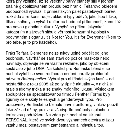
která prý vznikne, až se všechny barvy planety slijí v jednom
totálně globalizovaném proudu bez hranic. Telfarovo oblečení
budoucnosti vychází z příměstských palet pastelových barev,
rozkládá a re-konstruuje základní typy oděvů, jako jsou tričko,
tílko a kalhoty, a vytváří uniformu budoucí přítomnosti, kamufláž
pro novou globální kulturu. Vyhýbá se přitom jakýmkoli
kategoriím a zároveň slibuje věrnost konzumní typologii v
podvratném sloganu „It’s Not for You, It’s for Everyone“ (Není to
pro tebe, je to pro každého).
Práci Telfara Clemense nelze nikdy úplně oddělit od jeho
osobnosti. Návrhář se sám staví do pozice maskota nebo
návnady, objevuje se ve vlastní reklamě, jako by oblečení
sestávalo z jeho DNA. Na kolekci pro Berlínské bienále se
nechal vyfotit se svou rodinou a osobní narativ prohloubil
názvem
Retrospective
. Vybral pro ni třináct svých kusů – od
nejstaršího z roku 2005 až po ty úplně aktuální –, v nichž si
hraje s idiomy trička a se znaky módního luxusu. Výsledkem
spolupráce se specializovanou firmou Penther Forms byly
figuríny celé škály tělesných a genderových typů. Pro
pracovníky Berlínského bienále navrhl uniformy, v nichž použil
jako základ džíny, pulovr a všudypřítomné boty s plochou
tenisovou podrážkou. Na záda pak nechal natisknout
PERSONAL, které ve svých dvou významech otevírá otázku
vztahu mezi postavením zaměstnance a individualitou.