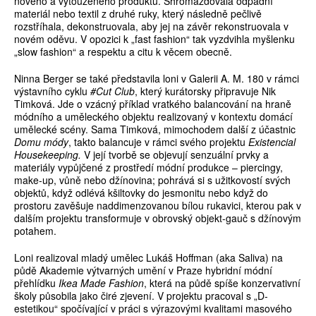
nového a vytouženého produktu. Shromažďovala odpadní
materiál nebo textil z druhé ruky, který následně pečlivě
rozstříhala, dekonstruovala, aby jej na závěr rekonstruovala v
novém oděvu. V opozici k „fast fashion“ tak vyzdvihla myšlenku
„slow fashion“ a respektu a citu k věcem obecně.
Ninna Berger se také představila loni v Galerii A. M. 180 v rámci
výstavního cyklu
#Cut Club
, který kurátorsky připravuje Nik
Timková. Jde o vzácný příklad vratkého balancování na hraně
módního a uměleckého objektu realizovaný v kontextu domácí
umělecké scény. Sama Timková, mimochodem další z účastnic
Domu módy
, takto balancuje v rámci svého projektu
Existencial
Housekeeping.
V její tvorbě se objevují senzuální prvky a
materiály vypůjčené z prostředí módní produkce – piercingy,
make-up, vůně nebo džínovina; pohrává si s užitkovostí svých
objektů, když odlévá kšiltovky do jesmonitu nebo když do
prostoru zavěšuje naddimenzovanou bílou rukavici, kterou pak v
dalším projektu transformuje v obrovský objekt-gauč s džínovým
potahem.
Loni realizoval mladý umělec Lukáš Hoffman (aka Saliva) na
půdě Akademie výtvarných umění v Praze hybridní módní
přehlídku
Ikea Made Fashion
, která na půdě spíše konzervativní
školy působila jako čiré zjevení. V projektu pracoval s „D-
estetikou“ spočívající v práci s výrazovými kvalitami masového