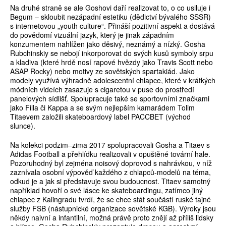
Na druhé straně se ale Goshovi daří realizovat to, o co usiluje i
Begum – skloubit nezápadní estetiku (dědictví bývalého SSSR)
s internetovou „youth culture“. Přináší pozitivní aspekt a dostává
do povědomí vizuální jazyk, který je jinak západním
konzumentem nahlížen jako děsivý, neznámý a nízký. Gosha
Rubchinskiy se nebojí inkorporovat do svých kusů symboly srpu
a kladiva (které hrdě nosí rapové hvězdy jako Travis Scott nebo
ASAP Rocky) nebo motivy ze sovětských spartakiád. Jako
modely využívá výhradně adolescentní chlapce, které v krátkých
módních videích zasazuje s cigaretou v puse do prostředí
panelových sídlišť. Spolupracuje také se sportovními značkami
jako Filla či Kappa a se svým nejlepším kamarádem Tolim
Titaevem založili skateboardový label PACCBET (východ
slunce).
Na kolekci podzim–zima 2017 spolupracovali Gosha a Titaev s
Adidas Football a přehlídku realizovali v opuštěné tovární hale.
Pozoruhodný byl zejména noisový doprovod s nahrávkou, v níž
zaznívala osobní výpověď každého z chlapců-modelů na téma,
odkud je a jak si představuje svou budoucnost. Titaev samotný
například hovoří o své lásce ke skateboardingu, zatímco jiný
chlapec z Kalingradu tvrdí, že se chce stát součástí ruské tajné
služby FSB (nástupnické organizace sovětské KGB). Výroky jsou
někdy naivní a infantilní, možná právě proto znějí až příliš lidsky