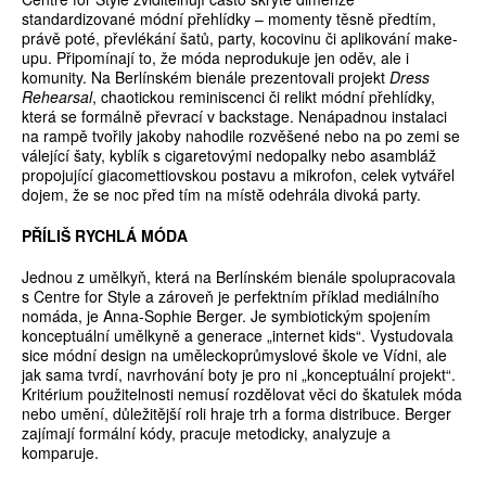
standardizované módní přehlídky – momenty těsně předtím,
právě poté, převlékání šatů, party, kocovinu či aplikování make-
upu. Připomínají to, že móda neprodukuje jen oděv, ale i
komunity. Na Berlínském bienále prezentovali projekt
Dress
Rehearsal
, chaotickou reminiscenci či relikt módní přehlídky,
která se formálně převrací v backstage. Nenápadnou instalaci
na rampě tvořily jakoby nahodile rozvěšené nebo na po zemi se
válející šaty, kyblík s cigaretovými nedopalky nebo asambláž
propojující giacomettiovskou postavu a mikrofon, celek vytvářel
dojem, že se noc před tím na místě odehrála divoká party.
PŘÍLIŠ RYCHLÁ MÓDA
Jednou z umělkyň, která na Berlínském bienále spolupracovala
s Centre for Style a zároveň je perfektním příklad mediálního
nomáda, je Anna-Sophie Berger. Je symbiotickým spojením
konceptuální umělkyně a generace „internet kids“. Vystudovala
sice módní design na uměleckoprůmyslové škole ve Vídni, ale
jak sama tvrdí, navrhování boty je pro ni „konceptuální projekt“.
Kritérium použitelnosti nemusí rozdělovat věci do škatulek móda
nebo umění, důležitější roli hraje trh a forma distribuce. Berger
zajímají formální kódy, pracuje metodicky, analyzuje a
komparuje.