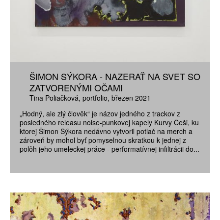
ŠIMON SÝKORA - NAZERAŤ NA SVET SO
ZATVORENÝMI OČAMI
Tina Poliačková
portfolio
březen 2021
„Hodný, ale zlý člověk“ je názov jedného z trackov z
posledného releasu noise-punkovej kapely Kurvy Češi, ku
ktorej Šimon Sýkora nedávno vytvoril potlač na merch a
zároveň by mohol byť pomyselnou skratkou k jednej z
polôh jeho umeleckej práce - performatívnej infiltrácii do...