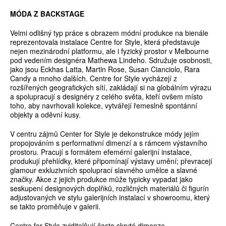
MÓDA Z BACKSTAGE
Velmi odlišný typ práce s obrazem módní produkce na bienále
reprezentovala instalace Centre for Style, která představuje
nejen mezinárodní platformu, ale i fyzický prostor v Melbourne
pod vedením designéra Mathewa Lindeho. Sdružuje osobnosti,
jako jsou Eckhas Latta, Martin Rose, Susan Cianciolo, Rara
Candy a mnoho dalších. Centre for Style vycházejí z
rozšířených geografických sítí, zakládají si na globálním výrazu
a spolupracují s designéry z celého světa, kteří ovšem místo
toho, aby navrhovali kolekce, vytvářejí řemeslně spontánní
objekty a oděvní kusy.
V centru zájmů Center for Style je dekonstrukce módy jejím
propojováním s performativní dimenzí a s rámcem výstavního
prostoru. Pracují s formátem efemérní galerijní instalace,
produkují přehlídky, které připomínají výstavy umění; převracejí
glamour exkluzivních spoluprací slavného umělce a slavné
značky. Akce z jejich produkce může typicky vypadat jako
seskupení designových doplňků, rozličných materiálů či figurín
adjustovaných ve stylu galerijních instalací v showroomu, který
se takto proměňuje v galerii.
Centre for Style zviditelňují často skryté dimenze