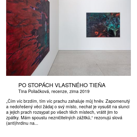
PO STOPÁCH VLASTNÉHO TIEŇA
Tina Poliačková
recenze
zima 2019
„Čím víc brzdím, tím víc prachu zahaluje můj hněv. Zapomenutý
a nedořešený věci žádaj o svý místo, nechat je vysušit na slunci
a jejich prach rozsypat po všech těch místech, vrátit jim to
zpátky. Mám spoustu nezničitelných zážitků,“ rezonujú slová
(anti)hrdinu na...