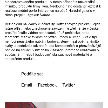
standardizovaného produktu, v tomto případě s univerzální
intimitou produktů firmy Ikea. Nedlouho nato dostal příležitost k
realizaci módní perfo-intervence na půdě Národní galerie v
rámci projektu
Against Nature
.
Bez ohledu na kvality či nekvality Hoffmanových projektů, jejich
lačné přijetí nebo znechucené zavržení, je zřejmé, že v českém
prostředí stále vládne nedostatek ať už umělecké, nebo
teoretické reflexe zvláštního vztahu módy a umění. Stále trpí
nemocí neustálého nutkání budovat stěny mezi oběma těmito
světy, a nedokáže tak nabídnout komplexnější a přesvědčivější
pohled na situaci, v níž došlo k zásadní proměně uvažování o
současném (nebo i budoucím) obrazu, nové materialitě a
komerčním produktu.
Podělte se:
Email
Facebook
Twitter