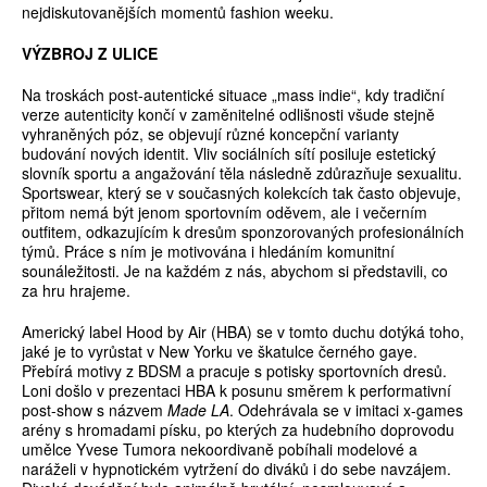
nejdiskutovanějších momentů fashion weeku.
VÝZBROJ Z ULICE
Na troskách post-autentické situace „mass indie“, kdy tradiční
verze autenticity končí v zaměnitelné odlišnosti všude stejně
vyhraněných póz, se objevují různé koncepční varianty
budování nových identit. Vliv sociálních sítí posiluje estetický
slovník sportu a angažování těla následně zdůrazňuje sexualitu.
Sportswear, který se v současných kolekcích tak často objevuje,
přitom nemá být jenom sportovním oděvem, ale i večerním
outfitem, odkazujícím k dresům sponzorovaných profesionálních
týmů. Práce s ním je motivována i hledáním komunitní
sounáležitosti. Je na každém z nás, abychom si představili, co
za hru hrajeme.
Americký label Hood by Air (HBA) se v tomto duchu dotýká toho,
jaké je to vyrůstat v New Yorku ve škatulce černého gaye.
Přebírá motivy z BDSM a pracuje s potisky sportovních dresů.
Loni došlo v prezentaci HBA k posunu směrem k performativní
post-show s názvem
Made LA
. Odehrávala se v imitaci x-games
arény s hromadami písku, po kterých za hudebního doprovodu
umělce Yvese Tumora nekoordivaně pobíhali modelové a
naráželi v hypnotickém vytržení do diváků i do sebe navzájem.