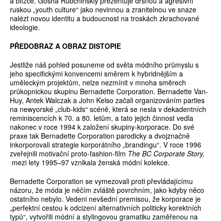
a blízce. Gosha Rubchinskiy prezentuje drsnou a agresivní
ruskou „youth culture“ jako nevinnou a zranitelnou ve snaze
nalézt novou identitu a budoucnost na troskách zkrachované
ideologie.
PŘEDOBRAZ A OBRAZ DISTOPIE
Jestliže náš pohled posuneme od světa módního průmyslu s
jeho specifickými konvencemi směrem k hybridnějším a
uměleckým projektům, nelze nezmínit v mnoha směrech
průkopnickou skupinu Bernadette Corporation. Bernadette Van-
Huy, Antek Walczak a John Kelso začali organizováním parties
na newyorské „club-kids“ scéně, která se nesla v dekadentních
reminiscencích k 70. a 80. letům, a tato jejich činnost vedla
nakonec v roce 1994 k založení skupiny-korporace. Do své
praxe tak Bernadette Corporation parodicky a dvojznačně
inkorporovali strategie korporátního „brandingu“. V roce 1996
zveřejnili motivační proto-fashion-film
The BC Corporate Story,
mezi lety 1995–97 vznikala ženská módní kolekce.
Bernadette Corporation se vymezovali proti převládajícímu
názoru, že móda je něčím zvláště povrchním, jako kdyby něco
ostatního nebylo. Vedeni nevšední premisou, že korporace je
„perfektní cestou k odcizení alternativních politicky korektních
typů“, vytvořili módní a stylingovou gramatiku zaměřenou na