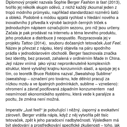
Diplomový projekt nazvala Sophie Berger
Fashion is fast
(2013),
tvořilo jej několik skupin oděvů, z nichž každý zkoumal jeden z
tropů módního průmyslu, například standardizaci rozměrů šatů
a obleků. Podobně s módou spjatá rychlost v hledání nového a
inovativního ji přivedla k výrobě laciných černých triček s
jednoduchým nápisem označujícím sezonu, pro niž jsou určeny.
Začala je pak prodávat na internetu a téma levného produktu,
jeho produkce a distribuce ji neopustilo. Rozpracovala jej v
projektu
Tattoo
(2014), souboru dočasných tetovaček
Just Feel
.
Název je převzat z nápisu, který objevila na páru spodního
prádla v jednodolarovém obchodě. Berger fascinovala značka
bez identity, bez pravosti, zahalená v ordinérním Made in China.
Její název vnímá jako výraz neproniknutelně komplexních
struktur, které vytvářejí krajinu konzumních slastí, a spojuje jej s
tím, co teoretik Bruce Robbins nazval „Sweatshop Sublime“
(sweatshop – označení pro továrnu, kde dělníci pracují za
nízkou mzdu a ve špatných podmínkách, sublime – vznešeno):
ohromení a závrať pociťovaná západním konzumentem nad
nesmírností ekonomického systému, která vede k paralýze a
pocitu, že změna není možná.
Imperativ „Just feel!“ je pobuřující i něžný, úsporný a evokativní
zároveň. Berger vrátila nápis, když z něj vytvořila pět tisíc
tetovaček, zpět k jeho paradoxní nadbytečnosti. Výsledkem má
být sledování a prostředkování specifické zkušenosti – toho, jak