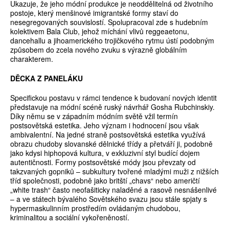
Ukazuje, že jeho módní produkce je neoddělitelná od životního
postoje, který menšinové imigrantské formy staví do
nesegregovaných souvislostí. Spolupracoval zde s hudebním
kolektivem Bala Club, jehož míchání vlivů reggeaetonu,
dancehallu a jihoamerického trojičkového rytmu ústí podobným
způsobem do zcela nového zvuku s výrazně globálním
charakterem.
DĚCKA Z PANELÁKU
Specifickou postavu v rámci tendence k budovaní nových identit
představuje na módní scéně ruský návrhář Gosha Rubchinskiy.
Díky němu se v západním módním světě vžil termín
postsovětská estetika. Jeho význam i hodnocení jsou však
ambivalentní. Na jedné straně postsovětská estetika využívá
obrazu chudoby slovanské dělnické třídy a přetváří ji, podobně
jako kdysi hiphopová kultura, v exkluzivní styl budící dojem
autentičnosti. Formy postsovětské módy jsou převzaty od
takzvaných gopniků – subkultury tvořené mladými muži z nižších
tříd společnosti, podobně jako britští „chavs“ nebo američtí
„white trash“ často neofašiticky naladěné a rasově nesnášenlivé
– a ve státech bývalého Sovětského svazu jsou stále spjaty s
hypermaskulinním prostředím ovládaným chudobou,
kriminalitou a sociální vykořeněností.