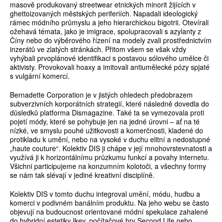
masově produkovaný streetwear etnických minorit žijících v
ghettoizovaných městských periferiích. Napadali ideologický
rámec módního průmyslu a jeho hierarchickou bigotrii. Otevírali
ožehavá témata, jako je imigrace, spolupracovali s azylanty z
Číny nebo do výběrového řízení na modely zvali prostřednictvím
inzerátů ve zlatých stránkách. Přitom všem se však vždy
vyhýbali prvoplánové identifikaci s postavou sólového umělce či
aktivisty. Provokovali hoaxy a imitovali antiumělecké pózy spjaté
s vulgární komercí.
Bernadette Corporation je v jistých ohledech předobrazem
subverzivních korporátních strategií, které následně dovedla do
důsledků platforma Dismagazine. Také ta se vymezovala proti
pojetí módy, které se pohybuje jen na jedné úrovni – ať na té
nízké, ve smyslu pouhé užitkovosti a komerčnosti, kladené do
protikladu k umění, nebo na vysoké v duchu elitní a nedostupné
„haute couture“. Kolektiv DIS ji chápe v její mnohovrstevnatosti a
využívá ji k horizontálnímu průzkumu funkcí a povahy internetu.
Všichni participujeme na konzumním kolotoči, a všechny formy
se nám tak slévají v jediné kreativní disciplíně.
Kolektiv DIS v tomto duchu integroval umění, módu, hudbu a
komerci v podivném banálním produktu. Na jeho webu se často
objevují na budoucnost orientované módní spekulace zahalené
do hybridní estetiky Ikey, počítačové hry Second Life nebo