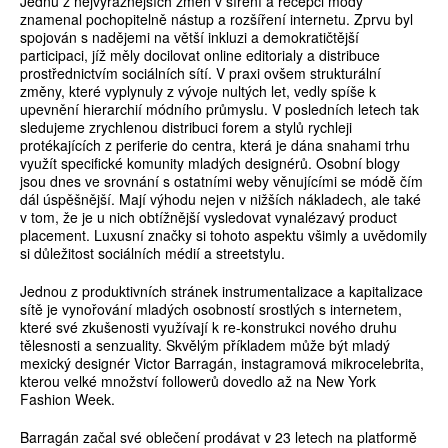
Jednu z nejvýraznějších změn v šíření a recepci módy
znamenal pochopitelně nástup a rozšíření internetu. Zprvu byl
spojován s nadějemi na větší inkluzi a demokratičtější
participaci, jíž měly docilovat online editorialy a distribuce
prostřednictvím sociálních sítí. V praxi ovšem strukturální
změny, které vyplynuly z vývoje nultých let, vedly spíše k
upevnění hierarchií módního průmyslu. V posledních letech tak
sledujeme zrychlenou distribuci forem a stylů rychleji
protékajících z periferie do centra, která je dána snahami trhu
využít specifické komunity mladých designérů. Osobní blogy
jsou dnes ve srovnání s ostatními weby věnujícími se módě čím
dál úspěšnější. Mají výhodu nejen v nižších nákladech, ale také
v tom, že je u nich obtížnější vysledovat vynalézavý product
placement. Luxusní značky si tohoto aspektu všimly a uvědomily
si důležitost sociálních médií a streetstylu.
Jednou z produktivních stránek instrumentalizace a kapitalizace
sítě je vynořování mladých osobností srostlých s internetem,
které své zkušenosti využívají k re-konstrukci nového druhu
tělesnosti a senzuality. Skvělým příkladem může být mladý
mexický designér Victor Barragán, instagramová mikrocelebrita,
kterou velké množství followerů dovedlo až na New York
Fashion Week.
Barragán začal své oblečení prodávat v 23 letech na platformě