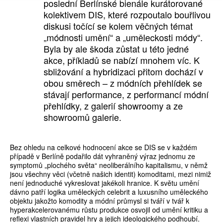
poslední Berlínské bienále kurátorované
kolektivem DIS, které rozpoutalo bouřlivou
diskusi točící se kolem věčných témat
„módnosti umění“ a „uměleckosti módy“.
Byla by ale škoda zůstat u této jedné
akce, příkladů se nabízí mnohem víc. K
sbližování a hybridizaci přitom dochází v
obou směrech – z módních přehlídek se
stávají performance, z performancí módní
přehlídky, z galerií showroomy a ze
showroomů galerie.
Bez ohledu na celkové hodnocení akce se DIS se v každém
případě v Berlíně podařilo dát vyhraněný výraz jednomu ze
symptomů „plochého světa“ neoliberálního kapitalismu, v němž
jsou všechny věci (včetně našich identit) komoditami, mezi nimiž
není jednoduché vykreslovat jakékoli hranice. K světu umění
dávno patří logika uměleckých celebrit a luxusního uměleckého
objektu jakožto komodity a módní průmysl si tváří v tvář k
hyperakcelerovanému růstu produkce osvojil od umění kritiku a
reflexi vlastních pravidel hry a jejich ideologického podhoubí.