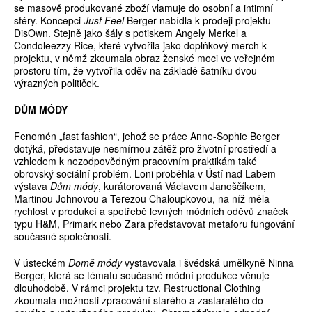
se masově produkované zboží vlamuje do osobní a intimní
sféry. Koncepci
Just Feel
Berger nabídla k prodeji projektu
DisOwn. Stejně jako šály s potiskem Angely Merkel a
Condoleezzy Rice, které vytvořila jako doplňkový merch k
projektu, v němž zkoumala obraz ženské moci ve veřejném
prostoru tím, že vytvořila oděv na základě šatníku dvou
výrazných političek.
DŮM MÓDY
Fenomén „fast fashion“, jehož se práce Anne-Sophie Berger
dotýká, představuje nesmírnou zátěž pro životní prostředí a
vzhledem k nezodpovědným pracovním praktikám také
obrovský sociální problém. Loni proběhla v Ústí nad Labem
výstava
Dům módy
, kurátorovaná Václavem Janoščíkem,
Martinou Johnovou a Terezou Chaloupkovou, na níž měla
rychlost v produkcí a spotřebě levných módních oděvů značek
typu H&M, Primark nebo Zara představovat metaforu fungování
současné společnosti.
V ústeckém
Domě módy
vystavovala i švédská umělkyně Ninna
Berger, která se tématu současné módní produkce věnuje
dlouhodobě. V rámci projektu tzv. Restructional Clothing
zkoumala možnosti zpracování starého a zastaralého do