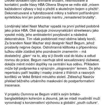
Divoké dovádění bylo animálně brutální, nesmlouvavé a
kontaktní; podle hlavy HBA Olivera Shayne se mělo stát „mixem
každodenní výbavy v boji o přežití a skutečným bojem o přežití“.
Dekonstruované a hybridizované mikiny s tvářemi potřísněnými
syntetickou krví jen potvrzovaly mantru „remastered brutality“.
Londýnský label Nasir Mazhar vypadá na první pohled podobně
jako práce HBA. Obě spojuje znovuvynalézání streetwearu jako
vysoké módy, jeho ambivalentní povyšování a následná
dekonstrukce. Tím však podobnosti mezi oběma labely končí.
Za brandem Nasir Mazhar stojí designér Nazif Begum, jehož
proslavily nejprve čepice. Ostrohranná kšiltovka s připevněnou
tužkou stále zůstává jeho poznávacím znamením – má
dostatečný „glam“ na to, aby si ji člověk vzal do klubu a odtud
rovnou do práce. Begum navrhuje silně sexualizovaný clubwear,
dokáže měnit módní doplňky na centrální kus oděvu. Příkladem
může být podprsenka s výrazným „ologovaným“ lemem. Do jeho
repertoáru patří tepláky i masky známé z třídních a rasových
konfliktů ve Velké Británii minulého století. Ztělesňují Nasirův
překlad běžného urbánního maskování do postperformativní
inscenace.
V projektu
Oummra
se Begum vrátil k svým britsko-
bangladéšským kořenům a zkoumá, jak se mladí muslimští muži
vyrovnávají s konzervativní výchovou a globální „youth culture“.