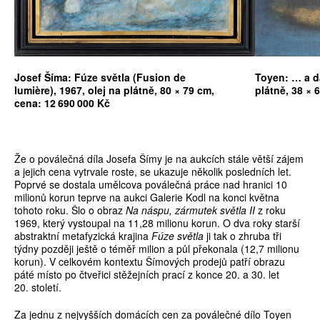
Josef Šíma: Fúze světla (Fusion de
Toyen: … a da
lumière), 1967, olej na plátně, 80 × 79 cm,
plátně, 38 × 
cena: 12 690 000 Kč
Že o poválečná díla Josefa Šímy je na aukcích stále větší zájem
a jejich cena vytrvale roste, se ukazuje několik posledních let.
Poprvé se dostala umělcova poválečná práce nad hranici 10
milionů korun teprve na aukci Galerie Kodl na konci května
tohoto roku. Šlo o obraz
Na náspu, zármutek světla II
z roku
1969, který vystoupal na 11,28 milionu korun. O dva roky starší
abstraktní metafyzická krajina
Fúze světla
ji tak o zhruba tři
týdny později ještě o téměř milion a půl překonala (12,7 milionu
korun). V celkovém kontextu Šímových prodejů patří obrazu
páté místo po čtveřici stěžejních prací z konce 20. a 30. let
20. století.
Za jednu z nejvyšších domácích cen za poválečné dílo Toyen