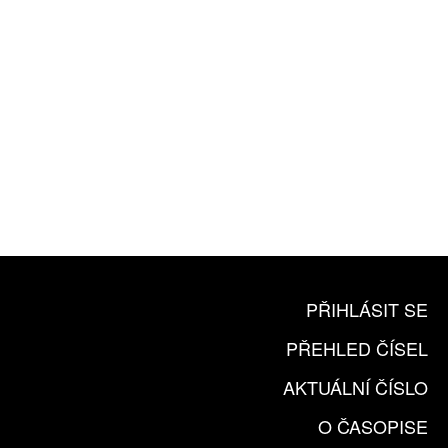
10 TIŠTĚNÝCH ČÍSEL
365 DNÍ ONLINE VERZE
ČLENSKÁ KARTA ARTCARD
KOUPIT PŘEDPLATNÉ
PŘIHLÁSIT SE
PŘEHLED ČÍSEL
AKTUÁLNÍ ČÍSLO
O ČASOPISE