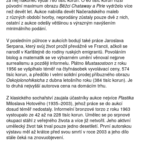
za něj nakonec vydal 780 tisíc korun. O 60 tisíc korun nižší
původní maximum obrazu
Běžci Chataway a Pirie
vydrželo více
než devět let. Aukce nabídla devět Načeradského maleb
z různých období tvorby, neprodány zůstaly pouze dvě z nich,
ostatní z aukce odešly většinou s výrazným navýšením
minimálního podání.
V posledním půlroce v aukcích bodují také práce Jaroslava
Serpana, který svůj život prožil převážně ve Francii, ačkoli se
narodil v Karlštejně do rodiny ruských emigrantů. Povoláním
biolog a matematik se ve výtvarném umění věnoval nejprve
surrealismu a později informelu. Plátno
Mustasostoon
z roku
1956 se vyšplhalo téměř na čtyřnásobek vyvolávací ceny, 574
tisíc korun, a předčilo i velmi solidní prodej příbuzného obrazu
Oskojolonohiksicha
z dubna letošního roku (384 tisíc korun). Je
to druhá nejvyšší autorova cena na domácím trhu.
Z klasického sochařství zaujala účastníky aukce nejvíce
Plastika
Miloslava Hotového (1935–2003), jehož práce se do aukcí
dosud téměř nedostaly. Informelní bronzové torzo z roku 1963
vystoupalo ze 42 až na 228 tisíc korun. Umělec se po srpnové
okupaci stáhl z veřejného života a více již netvořil. Jeho aktivní
umělecký život tak trval pouze jedno desetiletí. První autorskou
výstavu měl až krátce před svou smrtí v roce 2003 a jeho dílo
stále čeká na znovuobjevení.