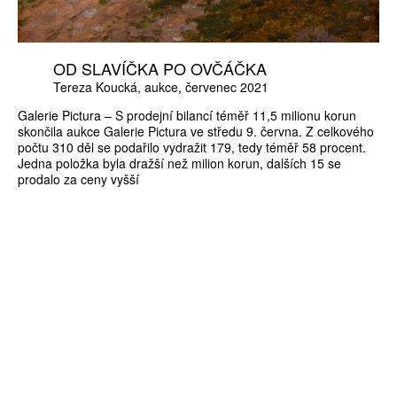
OD SLAVÍČKA PO OVČÁČKA
Tereza Koucká
aukce
červenec 2021
Galerie Pictura – S prodejní bilancí téměř 11,5 milionu korun
skončila aukce Galerie Pictura ve středu 9. června. Z celkového
počtu 310 děl se podařilo vydražit 179, tedy téměř 58 procent.
Jedna položka byla dražší než milion korun, dalších 15 se
prodalo za ceny vyšší
ZÍSKEJTE
ROČNÍ PŘEDPLATNÉ
ZA 1100 KČ