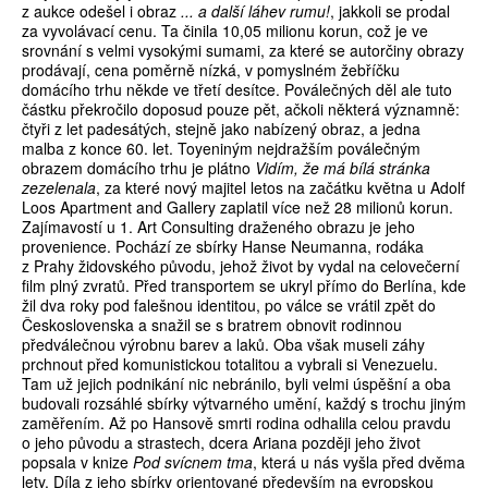
z aukce odešel i obraz
... a další láhev rumu!
, jakkoli se prodal
za vyvolávací cenu. Ta činila 10,05 milionu korun, což je ve
srovnání s velmi vysokými sumami, za které se autorčiny obrazy
prodávají, cena poměrně nízká, v pomyslném žebříčku
domácího trhu někde ve třetí desítce. Poválečných děl ale tuto
částku překročilo doposud pouze pět, ačkoli některá významně:
čtyři z let padesátých, stejně jako nabízený obraz, a jedna
malba z konce 60. let. Toyeniným nejdražším poválečným
obrazem domácího trhu je plátno
Vidím, že má bílá stránka
zezelenala
, za které nový majitel letos na začátku května u Adolf
Loos Apartment and Gallery zaplatil více než 28 milionů korun.
Zajímavostí u 1. Art Consulting draženého obrazu je jeho
provenience. Pochází ze sbírky Hanse Neumanna, rodáka
z Prahy židovského původu, jehož život by vydal na celovečerní
film plný zvratů. Před transportem se ukryl přímo do Berlína, kde
žil dva roky pod falešnou identitou, po válce se vrátil zpět do
Československa a snažil se s bratrem obnovit rodinnou
předválečnou výrobnu barev a laků. Oba však museli záhy
prchnout před komunistickou totalitou a vybrali si Venezuelu.
Tam už jejich podnikání nic nebránilo, byli velmi úspěšní a oba
budovali rozsáhlé sbírky výtvarného umění, každý s trochu jiným
zaměřením. Až po Hansově smrti rodina odhalila celou pravdu
o jeho původu a strastech, dcera Ariana později jeho život
popsala v knize
Pod svícnem tma
, která u nás vyšla před dvěma
lety. Díla z jeho sbírky orientované především na evropskou