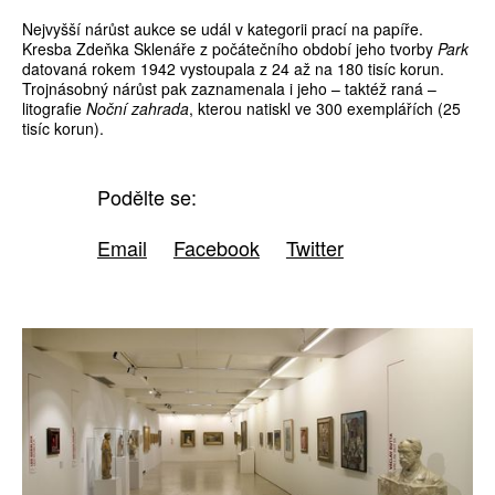
Nejvyšší nárůst aukce se udál v kategorii prací na papíře.
Kresba Zdeňka Sklenáře z počátečního období jeho tvorby
Park
datovaná rokem 1942 vystoupala z 24 až na 180 tisíc korun.
Trojnásobný nárůst pak zaznamenala i jeho – taktéž raná –
litografie
Noční zahrada
, kterou natiskl ve 300 exemplářích (25
tisíc korun).
Podělte se:
Email
Facebook
Twitter