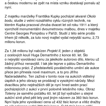
a českou modernu se zpět na místa vzniku dostávají pomalu až
nyní.
Z majetku manželky Františka Kupky pocházel akvarel
Okolo
bodu
, studie z velmi rozsáhlého cyklu různých technik, na
kterém Kupka pracoval zhruba dvacet let od roku 1911 a který
vyvrcholil monumentální dvoumetrovou malbou, dnes v majetku
Centre Georges Pompidou v Paříži. Studií z této série prošlo
trhem již několik, za tuto nový majitel vydal nejvyšší sumu, 2,73
milionu korun.
Za 1,38 milionu byl nabízen
Projekt II
, jeden z objektů
z ocelových koulí Huga Demartiniho z konce 60. let. Šlo
o nejvyšší vyvolávací cenu za jakékoliv autorovo dílo, kterou už
žádný příhoz nenavýšil. I tak jde teprve o pátou Demartiniho
milionovou práci. Z představitelů poválečného umění ale aukce
přece jen přinesla nové maximum, a to pro Jiřího
Načeradského. Ten zažívá v tomto roce na aukcích viditelný
úspěch a jeho obrazy se prodávají s vysokými nárůsty. Mezi
dvacítkou jeho nejdražších děl je nyní hned sedm prací
pocházejících z aukcí v první polovině letošního roku. Obraz
Totemy
ze samého počátku 60. let již byl vydražen u stejné
aukční síně před pěti lety pod jiným názvem za 360 tisíc korun.
Nyní byla jeho vyvolávací cena už 432 tisíc korun a vítěz dražby