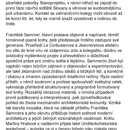
plzeňské pobočky Stavoprojektu, v rámci něhož se zapojil do
první fáze návrhů sídliště Slovany a věnoval se svobodnějšímu
poli urbanismu. Kontakt se zahraničními kolegy mohl obnovit až
ke konci 60. let, kdy se marně snažil vycestovat s rodinou do
Indie.
František Sammer, hlavní postava objevné a napínavé, téměř
románově psané knihy, jistě představuje hrdého zástupce své
generace. Prostředí Le Corbusierova a Jean­neretova ateliéru
mu vlilo do krve víru ve vzájemnou úctu a kolegialitu, důvěru ve
svobodný myšlenkový projev a přesvědčení o důležitosti
společné práce pro změnu světa k lepšímu. Sammerův život byl
naplněn nejen tvůrčím zájmem o objevování a experimentování,
ale také zklamáním nad ztrátou ideálů a blízkých lidí, a konečně
i zkázou a zmarem způsobených totalitními režimy. Ryze osobní
příběh, v němž soukromí a profese spoluvytváří svébytný celek,
vykresluje přehledně strukturovaný a pregnantně formulovaný
text knihy. Rozsáhlý obrazový materiál, v mnoha případech
prvně publikovaný a interpretovaný, pak zprostředkovává
pohled do života mezinárodní architektonické komunity. Vzniká
tak barvitá mozaika, která na základě příběhu Františka
Sammera a jeho okruhu přibližuje historii světové moderní
architektury a jejích čelných vizionářských osobností. Knihu
Martiny Hrabové s nadšením přijala také Uměleckohistorická
společnost – autorka za ni v červnu tohoto roku získala cenu