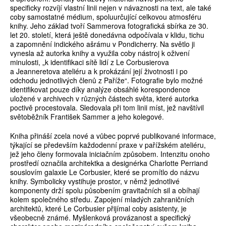
specificky rozvíjí vlastní linii nejen v návaznosti na text, ale také
coby samostatné médium, spoluurčující celkovou atmosféru
knihy. Jeho základ tvoří Sammerova fotografická sbírka ze 30.
let 20. století, která ještě donedávna odpočívala v klidu, tichu
a zapomnění indického ašrámu v Pondicherry. Na světlo ji
vynesla až autorka knihy a využila coby nástroj k oživení
minulosti, „k identifikaci sítě lidí z Le Corbusierova
a Jeanneretova ateliéru a k prokázání její životnosti i po
odchodu jednotlivých členů z Paříže“. Fotografie bylo možné
identifikovat pouze díky analýze obsáhlé korespondence
uložené v archivech v různých částech světa, které autorka
poctivě procestovala. Sledovala při tom linii míst, jež navštívil
světoběžník František Sammer a jeho kolegové.
Kniha přináší zcela nové a vůbec poprvé publikované informace,
týkající se především každodenní praxe v pařížském ateliéru,
jež jeho členy formovala iniciačním způsobem. Intenzitu onoho
prostředí označila architektka a designérka Charlotte Perriand
souslovím galaxie Le Corbusier, které se promítlo do názvu
knihy. Symbolicky vystihuje prostor, v němž jednotlivé
komponenty drží spolu působením gravitačních sil a obíhají
kolem společného středu. Zapojení mladých zahraničních
architektů, které Le Corbusier přijímal coby asistenty, je
všeobecně známé. Myšlenková provázanost a specifický