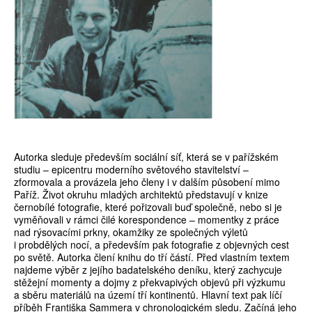
Autorka sleduje především sociální síť, která se v pařížském
studiu – epicentru moderního světového stavitelství –
zformovala a provázela jeho členy i v dalším působení mimo
Paříž. Život okruhu mladých architektů představují v knize
černobílé fotografie, které pořizovali buď společně, nebo si je
vyměňovali v rámci čilé korespondence – momentky z práce
nad rýsovacími prkny, okamžiky ze společných výletů
i probdělých nocí, a především pak fotografie z objevných cest
po světě. Autorka člení knihu do tří částí. Před vlastním textem
najdeme výběr z jejího badatelského deníku, který zachycuje
stěžejní momenty a dojmy z překvapivých objevů při výzkumu
a sběru materiálů na území tří kontinentů. Hlavní text pak líčí
příběh Františka Sammera v chronologickém sledu. Začíná jeho