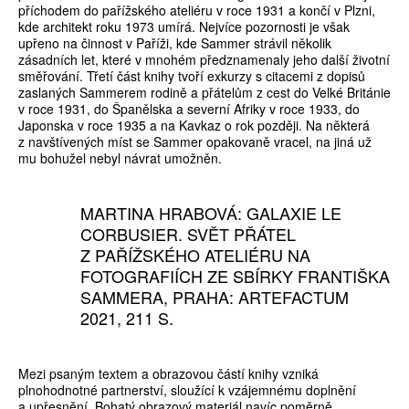
příchodem do pařížského ateliéru v roce 1931 a končí v Plzni,
kde architekt roku 1973 umírá. Nejvíce pozornosti je však
upřeno na činnost v Paříži, kde Sammer strávil několik
zásadních let, které v mnohém předznamenaly jeho další životní
směřování. Třetí část knihy tvoří exkurzy s citacemi z dopisů
zaslaných Sammerem rodině a přátelům z cest do Velké Británie
v roce 1931, do Španělska a severní Afriky v roce 1933, do
Japonska v roce 1935 a na Kavkaz o rok později. Na některá
z navštívených míst se Sammer opakovaně vracel, na jiná už
mu bohužel nebyl návrat umožněn.
MARTINA HRABOVÁ: GALAXIE LE
CORBUSIER. SVĚT PŘÁTEL
Z PAŘÍŽSKÉHO ATELIÉRU NA
FOTOGRAFIÍCH ZE SBÍRKY FRANTIŠKA
SAMMERA, PRAHA: ARTEFACTUM
2021, 211 S.
Mezi psaným textem a obrazovou částí knihy vzniká
plnohodnotné partnerství, sloužící k vzájemnému doplnění
a upřesnění. Bohatý obrazový materiál navíc poměrně