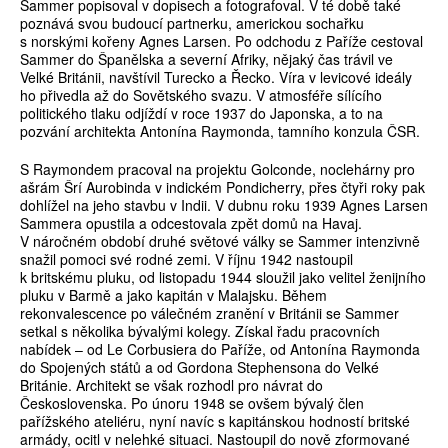
Sammer popisoval v dopisech a fotografoval. V té době také
poznává svou budoucí partnerku, americkou sochařku
s norskými kořeny Agnes Larsen. Po odchodu z Paříže cestoval
Sammer do Španělska a severní Afriky, nějaký čas trávil ve
Velké Británii, navštívil Turecko a Řecko. Víra v levicové ideály
ho přivedla až do Sovětského svazu. V atmosféře sílícího
politického tlaku odjíždí v roce 1937 do Japonska, a to na
pozvání architekta Antonína Raymonda, tamního konzula ČSR.
S Raymondem pracoval na projektu Golconde, noclehárny pro
ašrám Šrí Aurobinda v indickém Pondicherry, přes čtyři roky pak
dohlížel na jeho stavbu v Indii. V dubnu roku 1939 Agnes Larsen
Sammera opustila a odcestovala zpět domů na Havaj.
V náročném období druhé světové války se Sammer intenzivně
snažil pomoci své rodné zemi. V říjnu 1942 nastoupil
k britskému pluku, od listopadu 1944 sloužil jako velitel ženijního
pluku v Barmě a jako kapitán v Malajsku. Během
rekonvalescence po válečném zranění v Británii se Sammer
setkal s několika bývalými kolegy. Získal řadu pracovních
nabídek – od Le Corbusiera do Paříže, od Antonína Raymonda
do Spojených států a od Gordona Stephensona do Velké
Británie. Architekt se však rozhodl pro návrat do
Československa. Po únoru 1948 se ovšem bývalý člen
pařížského ateliéru, nyní navíc s kapitánskou hodností britské
armády, ocitl v nelehké situaci. Nastoupil do nově zformované