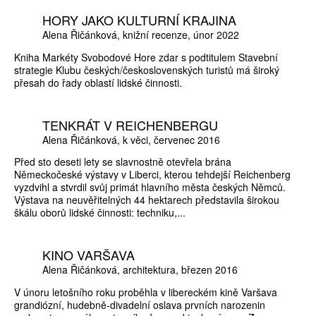
HORY JAKO KULTURNÍ KRAJINA
Alena Řičánková
knižní recenze
únor 2022
Kniha Markéty Svobodové Hore zdar s podtitulem Stavební
strategie Klubu českých/československých turistů má široký
přesah do řady oblastí lidské činnosti.
TENKRÁT V REICHENBERGU
Alena Řičánková
k věci
červenec 2016
Před sto deseti lety se slavnostně otevřela brána
Německočeské výstavy v Liberci, kterou tehdejší Reichenberg
vyzdvihl a stvrdil svůj primát hlavního města českých Němců.
Výstava na neuvěřitelných 44 hektarech představila širokou
škálu oborů lidské činnosti: techniku,...
KINO VARŠAVA
Alena Řičánková
architektura
březen 2016
V únoru letošního roku proběhla v libereckém kině Varšava
grandiózní, hudebně-divadelní oslava prvních narozenin