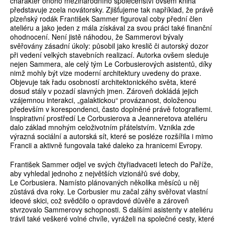
charakter onoho mezinárodního společenství ovšem kniha
představuje zcela novátorsky. Zjišťujeme tak například, že právě
plzeňský rodák František Sammer figuroval coby přední člen
ateliéru a jako jeden z mála získával za svou práci také finanční
ohodnocení. Není jistě náhodou, že Sammerovi bývaly
svěřovány zásadní úkoly: působil jako kreslič či autorský dozor
při vedení velkých stavebních realizací. Autorka ovšem sleduje
nejen Sammera, ale celý tým Le Corbusierových asistentů, díky
nimž mohly být vize moderní architektury uvedeny do praxe.
Objevuje tak řadu osobností architektonického světa, které
dosud stály v pozadí slavných jmen. Zároveň dokládá jejich
vzájemnou interakci, „galaktickou“ provázanost, doloženou
především v korespondenci, často doplněné právě fotografiemi.
Inspirativní prostředí Le Corbusierova a Jeanneretova ateliéru
dalo základ mnohým celoživotním přátelstvím. Vznikla zde
výrazná sociální a autorská sít, které se posléze rozšířila i mimo
Francii a aktivně fungovala také daleko za hranicemi Evropy.
František Sammer odjel ve svých čtyřia­dvaceti letech do Paříže,
aby vyhledal jednoho z největších vizionářů své doby,
Le Corbusiera. Namísto plánovaných několika měsíců u něj
zůstává dva roky. Le Corbusier mu začal záhy svěřovat vlastní
ideové skici, což svědčilo o opravdové důvěře a zároveň
stvrzovalo Sammerovy schopnosti. S dalšími asistenty v ateliéru
trávil také veškeré volné chvíle, vyráželi na společné cesty, které