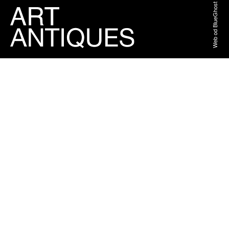
Web od BlueGhost