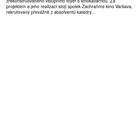
zrekonstruovaného vstupního foyer s kinokavárnou. Za
projektem a jeho realizací stojí spolek Zachraňme kino Varšava,
rekrutovaný převážně z absolventů katedry...
ZÍSKEJTE
ROČNÍ PŘEDPLATNÉ
ZA 1100 KČ
10 TIŠTĚNÝCH ČÍSEL
365 DNÍ ONLINE VERZE